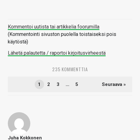
Kommentoi uutista tai artikkelia foorumilla
(Kommentointi sivuston puolella toistaiseksi pois
käytöstä)
Lähetä palautetta / raportoi kirjoitusvirheestä
235 KOMMENTTIA
1
2
3
…
5
Seuraava »
Juha Kokkonen