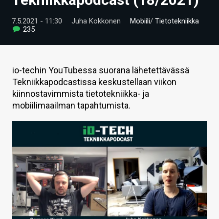
ARTIKKELIT
7.5.2021 - 11:30
Juha Kokkonen
Mobiili
/
Tietotekniikka
235
VIDEOT
TECHBBS
io-techin YouTubessa suorana lähetettävässä
TIETOA
Tekniikkapodcastissa keskustellaan viikon
kiinnostavimmista tietotekniikka- ja
HINTA.FI
mobiilimaailman tapahtumista.
KAUPPA
VAIHDA TEEMA
HAKU