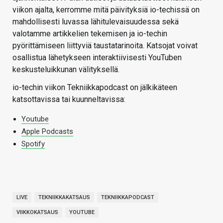
viikon ajalta, kerromme mitä päivityksiä io-techissä on
mahdollisesti luvassa lähitulevaisuudessa sekä
valotamme artikkelien tekemisen ja io-techin
pyörittämiseen liittyviä taustatarinoita. Katsojat voivat
osallistua lähetykseen interaktiivisesti YouTuben
keskusteluikkunan välityksellä.
io-techin viikon Tekniikkapodcast on jälkikäteen
katsottavissa tai kuunneltavissa:
Youtube
Apple Podcasts
Spotify
LIVE
TEKNIIKKAKATSAUS
TEKNIIKKAPODCAST
VIIKKOKATSAUS
YOUTUBE