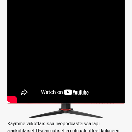
Käymme viikottaisissa livepodcasteissa läpi
ajankohtaiset IT-alan uutiset ja uutuustuotteet kuluneen