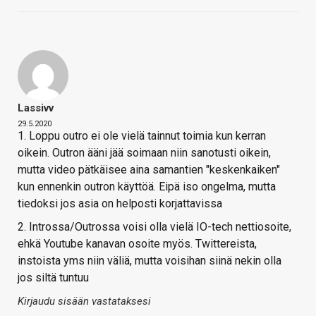
Lassivv
29.5.2020
1. Loppu outro ei ole vielä tainnut toimia kun kerran
oikein. Outron ääni jää soimaan niin sanotusti oikein,
mutta video pätkäisee aina samantien "keskenkaiken"
kun ennenkin outron käyttöä. Eipä iso ongelma, mutta
tiedoksi jos asia on helposti korjattavissa
2. Introssa/Outrossa voisi olla vielä IO-tech nettiosoite,
ehkä Youtube kanavan osoite myös. Twittereista,
instoista yms niin väliä, mutta voisihan siinä nekin olla
jos siltä tuntuu
Kirjaudu sisään vastataksesi