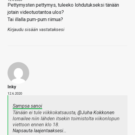
Pettymysten pettymys, tuleeko lohdutukseksi tänään
jotain videotuotantoa ulos?
Tai illalla pum-pum riimua?
Kirjaudu sisään vastataksesi
Inky
12.6.2020
Sampsa sanoi
Tänään ei tule viikkokatsausta,
@Juha Kokkonen
lomailee niin lähden itsekin toimistolta viikonlopun
viettoon ennen klo 18.
Napsauta laajentaaksesi…