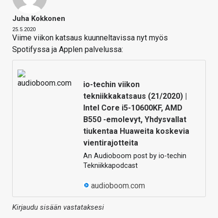
Juha Kokkonen
25.5.2020
Viime viikon katsaus kuunneltavissa nyt myös
Spotifyssa ja Applen palvelussa:
io-techin viikon
tekniikkakatsaus (21/2020) |
Intel Core i5-10600KF, AMD
B550 -emolevyt, Yhdysvallat
tiukentaa Huaweita koskevia
vientirajotteita
An Audioboom post by io-techin
Tekniikkapodcast
audioboom.com
Kirjaudu sisään vastataksesi