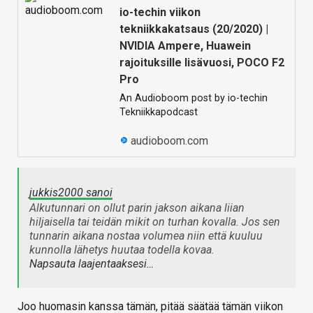
io-techin viikon
tekniikkakatsaus (20/2020) |
NVIDIA Ampere, Huawein
rajoituksille lisävuosi, POCO F2
Pro
An Audioboom post by io-techin
Tekniikkapodcast
audioboom.com
jukkis2000 sanoi
Alkutunnari on ollut parin jakson aikana liian
hiljaisella tai teidän mikit on turhan kovalla. Jos sen
tunnarin aikana nostaa volumea niin että kuuluu
kunnolla lähetys huutaa todella kovaa.
Napsauta laajentaaksesi…
Joo huomasin kanssa tämän, pitää säätää tämän viikon