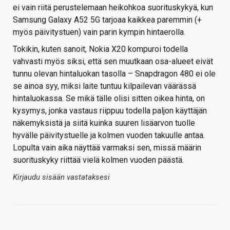
ei vain riitä perustelemaan heikohkoa suorituskykyä, kun
Samsung Galaxy A52 5G tarjoaa kaikkea paremmin (+
myös päivitystuen) vain parin kympin hintaerolla.
Tokikin, kuten sanoit, Nokia X20 kompuroi todella
vahvasti myös siksi, että sen muutkaan osa-alueet eivät
tunnu olevan hintaluokan tasolla – Snapdragon 480 ei ole
se ainoa syy, miksi laite tuntuu kilpailevan väärässä
hintaluokassa. Se mikä tälle olisi sitten oikea hinta, on
kysymys, jonka vastaus riippuu todella paljon käyttäjän
näkemyksistä ja siitä kuinka suuren lisäarvon tuolle
hyvälle päivitystuelle ja kolmen vuoden takuulle antaa.
Lopulta vain aika näyttää varmaksi sen, missä määrin
suorituskyky riittää vielä kolmen vuoden päästä.
Kirjaudu sisään vastataksesi