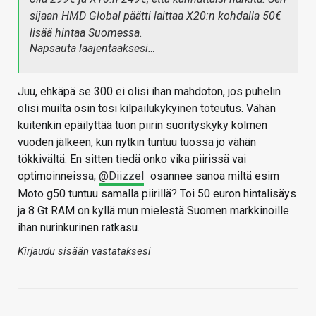
sijaan HMD Global päätti laittaa X20:n kohdalla 50€
lisää hintaa Suomessa.
Napsauta laajentaaksesi…
Juu, ehkäpä se 300 ei olisi ihan mahdoton, jos puhelin
olisi muilta osin tosi kilpailukykyinen toteutus. Vähän
kuitenkin epäilyttää tuon piirin suorityskyky kolmen
vuoden jälkeen, kun nytkin tuntuu tuossa jo vähän
tökkivältä. En sitten tiedä onko vika piirissä vai
optimoinneissa,
@Diizzel
osannee sanoa miltä esim
Moto g50 tuntuu samalla piirillä? Toi 50 euron hintalisäys
ja 8 Gt RAM on kyllä mun mielestä Suomen markkinoille
ihan nurinkurinen ratkasu.
Kirjaudu sisään vastataksesi