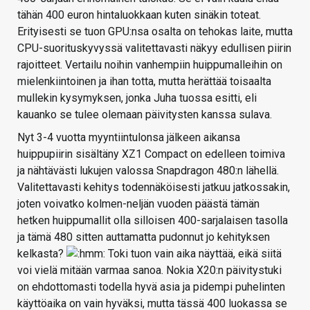
tähän 400 euron hintaluokkaan kuten sinäkin toteat.
Erityisesti se tuon GPU:nsa osalta on tehokas laite, mutta
CPU-suorituskyvyssä valitettavasti näkyy edullisen piirin
rajoitteet. Vertailu noihin vanhempiin huippumalleihin on
mielenkiintoinen ja ihan totta, mutta herättää toisaalta
mullekin kysymyksen, jonka Juha tuossa esitti, eli
kauanko se tulee olemaan päivitysten kanssa sulava.
Nyt 3-4 vuotta myyntiintulonsa jälkeen aikansa
huippupiirin sisältäny XZ1 Compact on edelleen toimiva
ja nähtävästi lukujen valossa Snapdragon 480:n lähellä.
Valitettavasti kehitys todennäköisesti jatkuu jatkossakin,
joten voivatko kolmen-neljän vuoden päästä tämän
hetken huippumallit olla silloisen 400-sarjalaisen tasolla
ja tämä 480 sitten auttamatta pudonnut jo kehityksen
kelkasta?
Toki tuon vain aika näyttää, eikä siitä
voi vielä mitään varmaa sanoa. Nokia X20:n päivitystuki
on ehdottomasti todella hyvä asia ja pidempi puhelinten
käyttöaika on vain hyväksi, mutta tässä 400 luokassa se