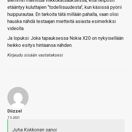
aiemmin mainittua viikkokatsauksessa, että helposti
etääntyy kuluttajien "todellisuudesta", kun käsissä pyörii
huippurautaa. En tarkoita tätä millään pahalla, vaan olisi
hauska nähdä testaajan mietteitä asiasta esimerkiksi
videolla.
Ja lopuksi: Joka tapauksessa Nokia X20 on nykyisellään
heikko esitys hintaansa nähden.
Kirjaudu sisään vastataksesi
Diizzel
7.5.2021
Juha Kokkonen sanoi