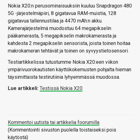
Nokia X20:n perusominaisuuksiin kuuluu Snapdragon 480
5G -järjestelmäpiiri, 8 gigatavua RAM-muistia, 128
gigatavua tallennustilaa ja 4470 mAh:n akku.
Kamerajärjestelmä muodostuu 64 megapikselin
pääkamerasta, 5 megapikselin makrokamerasta ja
kahdesta 2 megapikselin sensorista, joista toinen hoitaa
makrokameran tehtävät ja toinen on syvyystietosensori.
Testiartikkelissa tutustumme Nokia X20:een viikon
ympärivuorokautisten käyttökokemusten pohjalta hieman
täysimittaista testirutiinia lyhyemmässä muodossa.
Lue artikkeli:
Testissä Nokia X20
Kommentoi uutista tai artikkelia foorumilla
(Kommentointi sivuston puolella toistaiseksi pois
käytöstä)