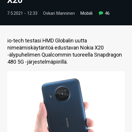
ARTIKKELIT
7.5.2021 - 12:33
Oskari Manninen
Mobiili
46
VIDEOT
TECHBBS
io-tech testasi HMD Globalin uutta
TIETOA
nimeämiskäytäntöä edustavan Nokia X20
-älypuhelimen Qualcommin tuoreella Snapdragon
HINTA.FI
480 5G -järjestelmäpiirillä.
KAUPPA
VAIHDA TEEMA
HAKU