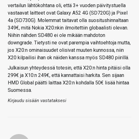
vertailun lähtökohtana oli, että 3+ vuoden päivitystuella
vastaavat laitteet ovat Galaxy A52 4G (SD720G) ja Pixel
4a (SD730G). Molemmat taitavat olla suositushinnaltaan
349€, mitä Nokia X20:nkin ilmoitettiin globaalisti olevan.
Niihin nähden SD480 ei ole mikään mahdoton
downgrade. Tietysti ne ovat parempia vaihtoehtoja mutta,
jos X20:n ominaisuudet olisivat muuten kunnossa, niin
X20 kilpailisi ihan ok näiden kanssa myös SD480 piirillä.
Julkaisun yhteydessä totesin, että X20:n hinta pitäisi olla
299€ ja X10:n 249€, että kannattaisi harkita. Sen sijaan
HMD Global päätti laittaa X20:n kohdalla 50€ lisää hintaa
Suomessa.
Kirjaudu sisään vastataksesi