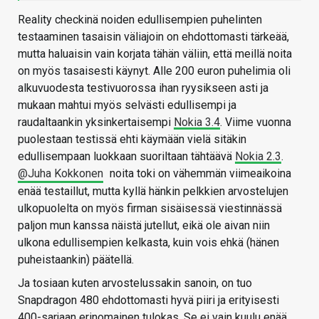
Reality checkinä noiden edullisempien puhelinten
testaaminen tasaisin väliajoin on ehdottomasti tärkeää,
mutta haluaisin vain korjata tähän väliin, että meillä noita
on myös tasaisesti käynyt. Alle 200 euron puhelimia oli
alkuvuodesta testivuorossa ihan ryysikseen asti ja
mukaan mahtui myös selvästi edullisempi ja
raudaltaankin yksinkertaisempi
Nokia 3.4
. Viime vuonna
puolestaan testissä ehti käymään vielä sitäkin
edullisempaan luokkaan suoriltaan tähtäävä
Nokia 2.3
.
@Juha Kokkonen
noita toki on vähemmän viimeaikoina
enää testaillut, mutta kyllä hänkin pelkkien arvostelujen
ulkopuolelta on myös firman sisäisessä viestinnässä
paljon mun kanssa näistä jutellut, eikä ole aivan niin
ulkona edullisempien kelkasta, kuin vois ehkä (hänen
puheistaankin) päätellä.
Ja tosiaan kuten arvostelussakin sanoin, on tuo
Snapdragon 480 ehdottomasti hyvä piiri ja erityisesti
400-sarjaan erinomainen tulokas. Se ei vain kuulu enää