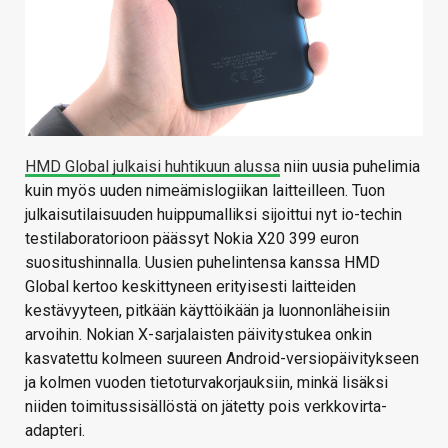
HMD Global julkaisi huhtikuun alussa
niin uusia puhelimia
kuin myös uuden nimeämislogiikan laitteilleen. Tuon
julkaisutilaisuuden huippumalliksi sijoittui nyt io-techin
testilaboratorioon päässyt Nokia X20 399 euron
suositushinnalla. Uusien puhelintensa kanssa HMD
Global kertoo keskittyneen erityisesti laitteiden
kestävyyteen, pitkään käyttöikään ja luonnonläheisiin
arvoihin. Nokian X-sarjalaisten päivitystukea onkin
kasvatettu kolmeen suureen Android-versiopäivitykseen
ja kolmen vuoden tietoturvakorjauksiin, minkä lisäksi
niiden toimitussisällöstä on jätetty pois verkkovirta-
adapteri.