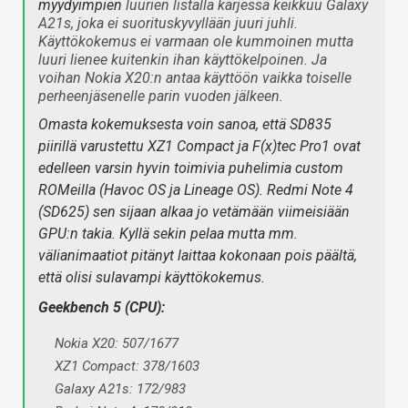
myydyimpien
luurien listalla kärjessä keikkuu Galaxy
A21s, joka ei suorituskyvyllään juuri juhli.
Käyttökokemus ei varmaan ole kummoinen mutta
luuri lienee kuitenkin ihan käyttökelpoinen. Ja
voihan Nokia X20:n antaa käyttöön vaikka toiselle
perheenjäsenelle parin vuoden jälkeen.
Omasta kokemuksesta voin sanoa, että SD835
piirillä varustettu XZ1 Compact ja F(x)tec Pro1 ovat
edelleen varsin hyvin toimivia puhelimia custom
ROMeilla (Havoc OS ja Lineage OS). Redmi Note 4
(SD625) sen sijaan alkaa jo vetämään viimeisiään
GPU:n takia. Kyllä sekin pelaa mutta mm.
välianimaatiot pitänyt laittaa kokonaan pois päältä,
että olisi sulavampi käyttökokemus.
Geekbench 5 (CPU):
Nokia X20: 507/1677
XZ1 Compact: 378/1603
Galaxy A21s: 172/983