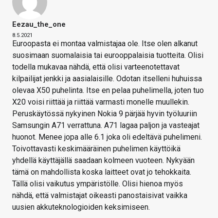
Eezau_the_one
8.5.2021
Euroopasta ei montaa valmistajaa ole. Itse olen alkanut
suosimaan suomalaisia tai eurooppalaisia tuotteita. Olisi
todella mukavaa nähdä, että olisi varteenotettavat
kilpailijat jenkki ja aasialaisille. Odotan itselleni huhuissa
olevaa X50 puhelinta. Itse en pelaa puhelimella, joten tuo
X20 voisi riittää ja riittää varmasti monelle muullekin.
Peruskäytössä nykyinen Nokia 9 pärjää hyvin työluuriin
Samsungin A71 verrattuna. A71 lagaa paljon ja vasteajat
huonot. Menee jopa alle 6.1 joka oli edeltävä puhelimeni.
Toivottavasti keskimääräinen puhelimen käyttöikä
yhdellä käyttäjällä saadaan kolmeen vuoteen. Nykyään
tämä on mahdollista koska laitteet ovat jo tehokkaita.
Tällä olisi vaikutus ympäristölle. Olisi hienoa myös
nähdä, että valmistajat oikeasti panostaisivat vaikka
uusien akkuteknologioiden keksimiseen.