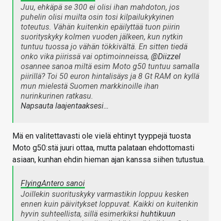
Juu, ehkäpä se 300 ei olisi ihan mahdoton, jos
puhelin olisi muilta osin tosi kilpailukykyinen
toteutus. Vähän kuitenkin epäilyttää tuon piirin
suorityskyky kolmen vuoden jälkeen, kun nytkin
tuntuu tuossa jo vähän tökkivältä. En sitten tiedä
onko vika piirissä vai optimoinneissa,
@Diizzel
osannee sanoa miltä esim Moto g50 tuntuu samalla
piirillä? Toi 50 euron hintalisäys ja 8 Gt RAM on kyllä
mun mielestä Suomen markkinoille ihan
nurinkurinen ratkasu.
Napsauta laajentaaksesi…
Mä en valitettavasti ole vielä ehtinyt tyyppejä tuosta
Moto g50:stä juuri ottaa, mutta palataan ehdottomasti
asiaan, kunhan ehdin hieman ajan kanssa siihen tutustua.
FlyingAntero sanoi
Joillekin suorituskyky varmastikin loppuu kesken
ennen kuin päivitykset loppuvat. Kaikki on kuitenkin
hyvin suhteellista, sillä esimerkiksi
huhtikuun