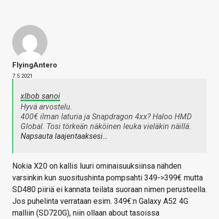
FlyingAntero
7.5.2021
xlbob sanoi
Hyvä arvostelu.
400€ ilman laturia ja Snapdragon 4xx? Haloo HMD
Global. Tosi törkeän näköinen leuka vieläkin näillä.
Napsauta laajentaaksesi…
Nokia X20 on kallis luuri ominaisuuksiinsa nähden
varsinkin kun suositushinta pompsahti 349->399€ mutta
SD480 piiriä ei kannata teilata suoraan nimen perusteella.
Jos puhelinta verrataan esim. 349€:n Galaxy A52 4G
malliin (SD720G), niin ollaan about tasoissa