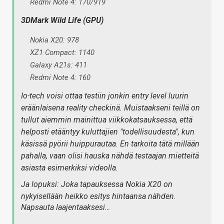
Redmi Note 4: 170/919
3DMark Wild Life (GPU)
Nokia X20: 978
XZ1 Compact: 1140
Galaxy A21s: 411
Redmi Note 4: 160
Io-tech voisi ottaa testiin jonkin entry level luurin
eräänlaisena reality checkinä. Muistaakseni teillä on
tullut aiemmin mainittua viikkokatsauksessa, että
helposti etääntyy kuluttajien "todellisuudesta", kun
käsissä pyörii huippurautaa. En tarkoita tätä millään
pahalla, vaan olisi hauska nähdä testaajan mietteitä
asiasta esimerkiksi videolla.
Ja lopuksi: Joka tapauksessa Nokia X20 on
nykyisellään heikko esitys hintaansa nähden.
Napsauta laajentaaksesi…