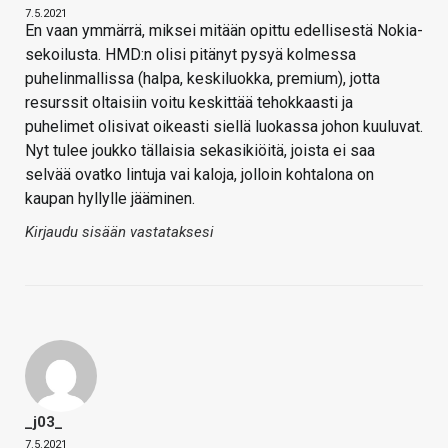
7.5.2021
En vaan ymmärrä, miksei mitään opittu edellisestä Nokia-
sekoilusta. HMD:n olisi pitänyt pysyä kolmessa
puhelinmallissa (halpa, keskiluokka, premium), jotta
resurssit oltaisiin voitu keskittää tehokkaasti ja
puhelimet olisivat oikeasti siellä luokassa johon kuuluvat.
Nyt tulee joukko tällaisia sekasikiöitä, joista ei saa
selvää ovatko lintuja vai kaloja, jolloin kohtalona on
kaupan hyllylle jääminen.
Kirjaudu sisään vastataksesi
_j03_
7.5.2021