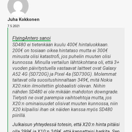
Juha Kokkonen
7.5.2021
FlyingAntero sanoi
SD480 ei tietenkään kuulu 400€ hintaluokkaan.
200€ on tosiaan oikea hintataso mutta ei 300€
minusta olisi katastrofi, jos puhelin muuten olisi
kunnossa. Minulla vertailun lähtökohtana oli, että 3+
vuoden päivitystuella vastaavat laitteet ovat Galaxy
A52 4G (SD720G) ja Pixel 4a (SD730G). Molemmat
taitavat olla suositushinnaltaan 349€, mitä Nokia
X20:nkin ilmoitettiin globaalisti olevan. Niihin
nähden SD480 ei ole mikään mahdoton downgrade.
Tietysti ne ovat parempia vaihtoehtoja mutta, jos
X20:n ominaisuudet olisivat muuten kunnossa, niin
X20 kilpailisi ihan ok näiden kanssa myös SD480
piirillä.
Julkaisun yhteydessä totesin, että X20:n hinta pitäisi
olla 299€ ja X10:n 249€, että kannattaisi harkita. Sen