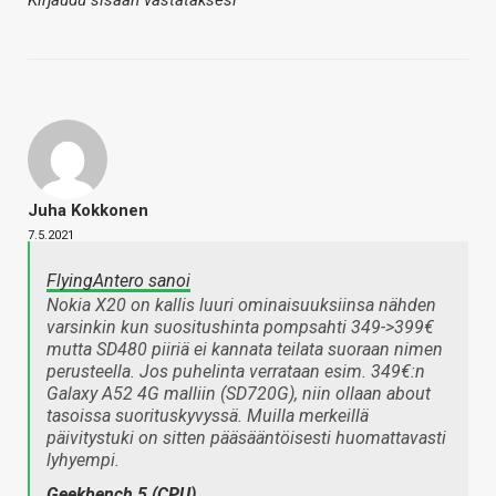
Kirjaudu sisään vastataksesi
Juha Kokkonen
7.5.2021
FlyingAntero sanoi
Nokia X20 on kallis luuri ominaisuuksiinsa nähden
varsinkin kun suositushinta pompsahti 349->399€
mutta SD480 piiriä ei kannata teilata suoraan nimen
perusteella. Jos puhelinta verrataan esim. 349€:n
Galaxy A52 4G malliin (SD720G), niin ollaan about
tasoissa suorituskyvyssä. Muilla merkeillä
päivitystuki on sitten pääsääntöisesti huomattavasti
lyhyempi.
Geekbench 5 (CPU)