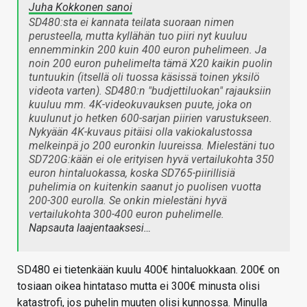
Juha Kokkonen sanoi
SD480:sta ei kannata teilata suoraan nimen
perusteella, mutta kyllähän tuo piiri nyt kuuluu
ennemminkin 200 kuin 400 euron puhelimeen. Ja
noin 200 euron puhelimelta tämä X20 kaikin puolin
tuntuukin (itsellä oli tuossa käsissä toinen yksilö
videota varten). SD480:n "budjettiluokan" rajauksiin
kuuluu mm. 4K-videokuvauksen puute, joka on
kuulunut jo hetken 600-sarjan piirien varustukseen.
Nykyään 4K-kuvaus pitäisi olla vakiokalustossa
melkeinpä jo 200 euronkin luureissa. Mielestäni tuo
SD720G:kään ei ole erityisen hyvä vertailukohta 350
euron hintaluokassa, koska SD765-piirillisiä
puhelimia on kuitenkin saanut jo puolisen vuotta
200-300 eurolla. Se onkin mielestäni hyvä
vertailukohta 300-400 euron puhelimelle.
Napsauta laajentaaksesi…
SD480 ei tietenkään kuulu 400€ hintaluokkaan. 200€ on
tosiaan oikea hintataso mutta ei 300€ minusta olisi
katastrofi, jos puhelin muuten olisi kunnossa. Minulla