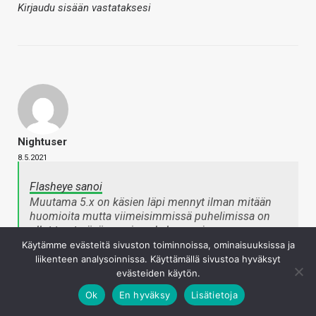
Kirjaudu sisään vastataksesi
Nightuser
8.5.2021
Flasheye sanoi
Muutama 5.x on käsien läpi mennyt ilman mitään
huomioita mutta viimeisimmissä puhelimissa on
ollut tuo teräväreunainen kalvo suojana.
Napsauta laajentaaksesi…
Käytämme evästeitä sivuston toiminnoissa, ominaisuuksissa ja
liikenteen analysoinnissa. Käyttämällä sivustoa hyväksyt
evästeiden käytön.
Joo ei tuo ole ollut Nokialla mikään yleinen käytäntö että
Ok
En hyväksy
Lisätietoja
puhelimessa tulisi suojakalvo valmiiksi asennettuna. Nyt