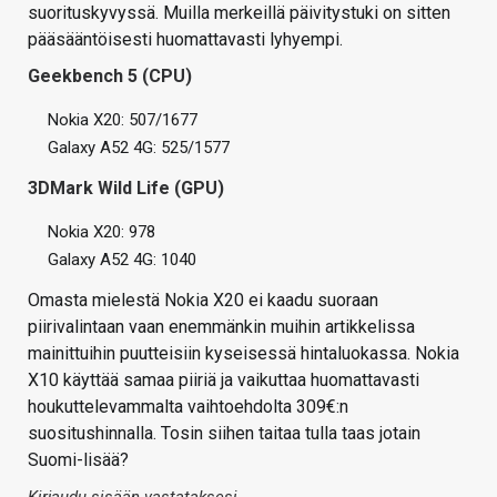
suorituskyvyssä. Muilla merkeillä päivitystuki on sitten
pääsääntöisesti huomattavasti lyhyempi.
Geekbench 5 (CPU)
Nokia X20: 507/1677
Galaxy A52 4G: 525/1577
3DMark Wild Life (GPU)
Nokia X20: 978
Galaxy A52 4G: 1040
Omasta mielestä Nokia X20 ei kaadu suoraan
piirivalintaan vaan enemmänkin muihin artikkelissa
mainittuihin puutteisiin kyseisessä hintaluokassa. Nokia
X10 käyttää samaa piiriä ja vaikuttaa huomattavasti
houkuttelevammalta vaihtoehdolta 309€:n
suositushinnalla. Tosin siihen taitaa tulla taas jotain
Suomi-lisää?