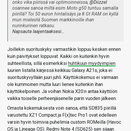
onko vika piirissä vai optimoinneissa,
@Diizzel
osannee sanoa miltä esim Moto g50 tuntuu samalla
piirillä? Toi 50 euron hintalisäys ja 8 Gt RAM on kyllä
mun mielestä Suomen markkinoille ihan
nurinkurinen ratkasu.
Napsauta laajentaaksesi…
Joillekin suorituskyky varmastikin loppuu kesken ennen
kuin päivitykset loppuvat. Kaikki on kuitenkin hyvin
suhteellista, sillä esimerkiksi
huhtikuun myydyimpien
luurien listalla kärjessä keikkuu Galaxy A21s, joka ei
suorituskyvyllään juuri juhli. Käyttökokemus ei varmaan
ole kummoinen mutta luuri lienee kuitenkin ihan
käyttökelpoinen. Ja voihan Nokia X20:n antaa käyttöön
vaikka toiselle perheenjäsenelle parin vuoden jälkeen.
Omasta kokemuksesta voin sanoa, että SD835 piirillä
varustettu XZ1 Compact ja F(x)tec Pro1 ovat edelleen
varsin hyvin toimivia puhelimia custom ROMeilla (Havoc
OS ja Lineage OS). Redmi Note 4 (SD625) sen sijaan