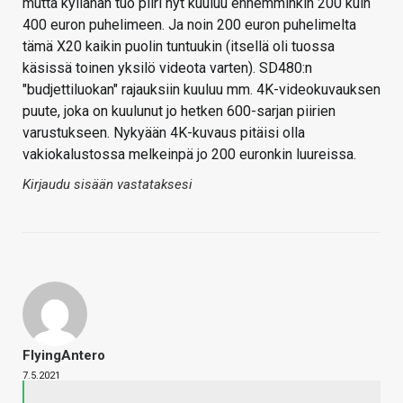
mutta kyllähän tuo piiri nyt kuuluu ennemminkin 200 kuin
400 euron puhelimeen. Ja noin 200 euron puhelimelta
tämä X20 kaikin puolin tuntuukin (itsellä oli tuossa
käsissä toinen yksilö videota varten). SD480:n
"budjettiluokan" rajauksiin kuuluu mm. 4K-videokuvauksen
puute, joka on kuulunut jo hetken 600-sarjan piirien
varustukseen. Nykyään 4K-kuvaus pitäisi olla
vakiokalustossa melkeinpä jo 200 euronkin luureissa.
Kirjaudu sisään vastataksesi
FlyingAntero
7.5.2021