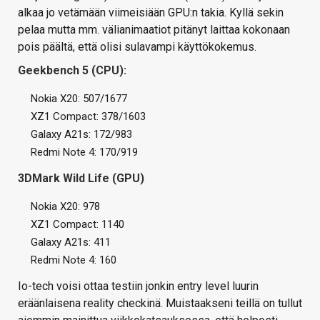
alkaa jo vetämään viimeisiään GPU:n takia. Kyllä sekin
pelaa mutta mm. välianimaatiot pitänyt laittaa kokonaan
pois päältä, että olisi sulavampi käyttökokemus.
Geekbench 5 (CPU):
Nokia X20: 507/1677
XZ1 Compact: 378/1603
Galaxy A21s: 172/983
Redmi Note 4: 170/919
3DMark Wild Life (GPU)
Nokia X20: 978
XZ1 Compact: 1140
Galaxy A21s: 411
Redmi Note 4: 160
Io-tech voisi ottaa testiin jonkin entry level luurin
eräänlaisena reality checkinä. Muistaakseni teillä on tullut