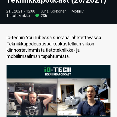
ARTIKKELIT
21.5.2021 - 12:00
Juha Kokkonen
Mobiili
/
Tietotekniikka
236
VIDEOT
TECHBBS
io-techin YouTubessa suorana lähetettävässä
TIETOA
Tekniikkapodcastissa keskustellaan viikon
kiinnostavimmista tietotekniikka- ja
HINTA.FI
mobiilimaailman tapahtumista.
KAUPPA
VAIHDA TEEMA
HAKU