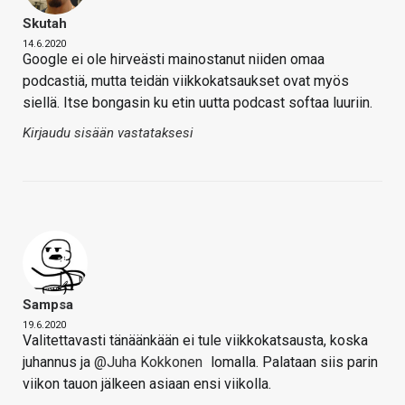
Skutah
14.6.2020
Google ei ole hirveästi mainostanut niiden omaa
podcastiä, mutta teidän viikkokatsaukset ovat myös
siellä. Itse bongasin ku etin uutta podcast softaa luuriin.
Kirjaudu sisään vastataksesi
Sampsa
19.6.2020
Valitettavasti tänäänkään ei tule viikkokatsausta, koska
juhannus ja
@Juha Kokkonen
lomalla. Palataan siis parin
viikon tauon jälkeen asiaan ensi viikolla.