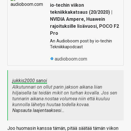
io-techin viikon
tekniikkakatsaus (20/2020) |
NVIDIA Ampere, Huawein
rajoituksille lisävuosi, POCO F2
Pro
An Audioboom post by io-techin
Tekniikkapodcast
audioboom.com
jukkis2000 sanoi
Alkutunnari on ollut parin jakson aikana liian
hiljaisella tai teidän mikit on turhan kovalla. Jos sen
tunnarin aikana nostaa volumea niin että kuuluu
kunnolla lähetys huutaa todella kovaa.
Napsauta laajentaaksesi…
Joo huomasin kanssa tämän, pitää säätää tämän viikon