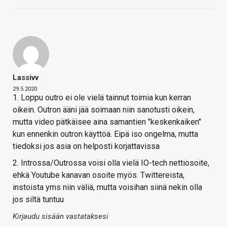
Lassivv
29.5.2020
1. Loppu outro ei ole vielä tainnut toimia kun kerran
oikein. Outron ääni jää soimaan niin sanotusti oikein,
mutta video pätkäisee aina samantien "keskenkaiken"
kun ennenkin outron käyttöä. Eipä iso ongelma, mutta
tiedoksi jos asia on helposti korjattavissa
2. Introssa/Outrossa voisi olla vielä IO-tech nettiosoite,
ehkä Youtube kanavan osoite myös. Twittereista,
instoista yms niin väliä, mutta voisihan siinä nekin olla
jos siltä tuntuu
Kirjaudu sisään vastataksesi