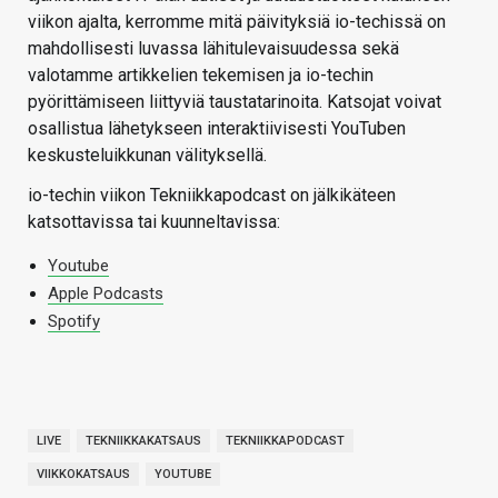
viikon ajalta, kerromme mitä päivityksiä io-techissä on
mahdollisesti luvassa lähitulevaisuudessa sekä
valotamme artikkelien tekemisen ja io-techin
pyörittämiseen liittyviä taustatarinoita. Katsojat voivat
osallistua lähetykseen interaktiivisesti YouTuben
keskusteluikkunan välityksellä.
io-techin viikon Tekniikkapodcast on jälkikäteen
katsottavissa tai kuunneltavissa:
Youtube
Apple Podcasts
Spotify
LIVE
TEKNIIKKAKATSAUS
TEKNIIKKAPODCAST
VIIKKOKATSAUS
YOUTUBE