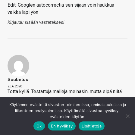
Edit: Googlen autocorrectia sen sijaan voin haukkua
vaikka läpi yön
Kirjaudu sisään vastataksesi
Scubetus
26.6.2020
Totta kyllä. Testattuja malleja meinasin, mutta eipä niitä
tosiaan ehdi jokaiseen hintaluokkaan kaikkia
Käytämme evästeitä sivuston toiminnoissa, ominaisuuksissa ja
kokeilemaan. Specsien spekulointina tuon toteuttaminen
liikenteen analysoinnissa. Käyttämällä sivustoa hyväksyt
on taas aika onttoa sisältöä.
evästeiden käytön.
Kirjaudu sisään vastataksesi
Ok
En hyväksy
Lisätietoja