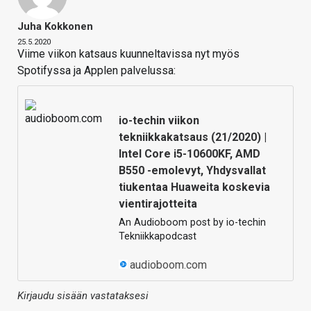
Juha Kokkonen
25.5.2020
Viime viikon katsaus kuunneltavissa nyt myös
Spotifyssa ja Applen palvelussa:
io-techin viikon
tekniikkakatsaus (21/2020) |
Intel Core i5-10600KF, AMD
B550 -emolevyt, Yhdysvallat
tiukentaa Huaweita koskevia
vientirajotteita
An Audioboom post by io-techin
Tekniikkapodcast
audioboom.com
Kirjaudu sisään vastataksesi