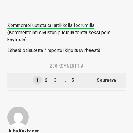
Kommentoi uutista tai artikkelia foorumilla
(Kommentointi sivuston puolella toistaiseksi pois
käytöstä)
Lähetä palautetta / raportoi kirjoitusvirheestä
236 KOMMENTTIA
1
2
3
…
5
Seuraava »
Juha Kokkonen