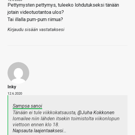
Pettymysten pettymys, tuleeko lohdutukseksi tänään
jotain videotuotantoa ulos?
Tai illalla pum-pum riimua?
Kirjaudu sisään vastataksesi
Inky
12.6.2020
Sampsa sanoi
Tänään ei tule viikkokatsausta,
@Juha Kokkonen
lomailee niin lähden itsekin toimistolta viikonlopun
viettoon ennen klo 18.
Napsauta laajentaaksesi…