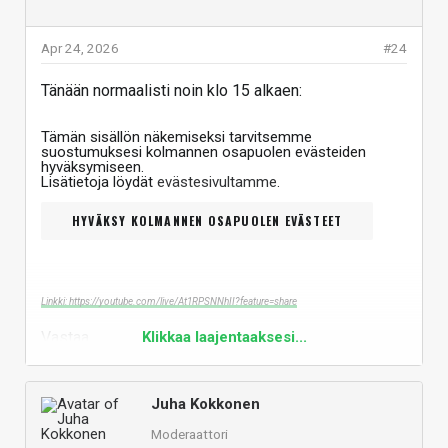
Apr 24, 2026
#24
Tänään normaalisti noin klo 15 alkaen:
Tämän sisällön näkemiseksi tarvitsemme
suostumuksesi kolmannen osapuolen evästeiden
hyväksymiseen.
Lisätietoja löydät
evästesivultamme
.
HYVÄKSY KOLMANNEN OSAPUOLEN EVÄSTEET
Linkki: https://youtube.com/live/At1RPSNNhII?feature=share
Vastaa
Klikkaa laajentaaksesi...
Juha Kokkonen
Moderaattori