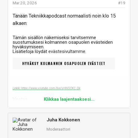
Mar 20, 2026
#19
Tänään Tekniikkapodcast normaalisti noin klo 15
alkaen:
Tämän sisällön näkemiseksi tarvitsemme
suostumuksesi kolmannen osapuolen evästeiden
hyväksymiseen.
Lisätietoja löydät
evästesivultamme
.
HYVÄKSY KOLMANNEN OSAPUOLEN EVÄSTEET
Linkki: https://www.youtube.com/live/yHhISCKC_Qk
Vastaa
Klikkaa laajentaaksesi...
Juha Kokkonen
Moderaattori