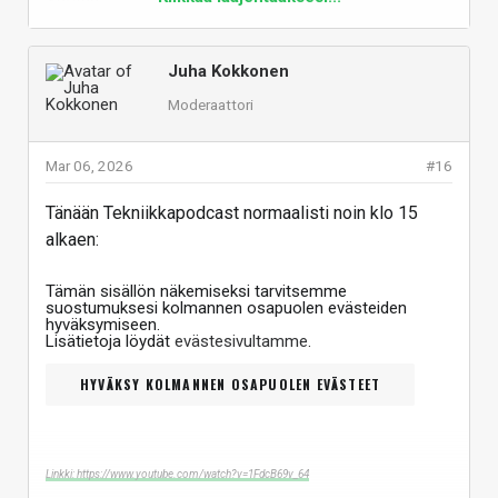
Juha Kokkonen
Moderaattori
Mar 06, 2026
#16
Tänään Tekniikkapodcast normaalisti noin klo 15
alkaen:
Tämän sisällön näkemiseksi tarvitsemme
suostumuksesi kolmannen osapuolen evästeiden
hyväksymiseen.
Lisätietoja löydät
evästesivultamme
.
HYVÄKSY KOLMANNEN OSAPUOLEN EVÄSTEET
Linkki: https://www.youtube.com/watch?v=1FdcB69v_64