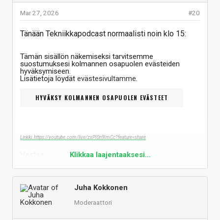
Mar 27, 2026
#20
Tänään Tekniikkapodcast normaalisti noin klo 15:
Tämän sisällön näkemiseksi tarvitsemme
suostumuksesi kolmannen osapuolen evästeiden
hyväksymiseen.
Lisätietoja löydät
evästesivultamme
.
HYVÄKSY KOLMANNEN OSAPUOLEN EVÄSTEET
Linkki: https://youtube.com/live/zxPI0n9ImCc?feature=share
Vastaa
Klikkaa laajentaaksesi...
Juha Kokkonen
Moderaattori