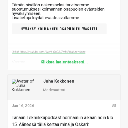
Tämän sisällön näkemiseksi tarvitsemme
suostumuksesi kolmannen osapuolen evästeiden
hyväksymiseen.
Lisätietoja löydät
evästesivultamme
.
HYVÄKSY KOLMANNEN OSAPUOLEN EVÄSTEET
Linkki: https://youtube.com/live/6-OcD3J7w8A?feature=share
Vastaa
Klikkaa laajentaaksesi...
Juha Kokkonen
Moderaattori
Jan 16, 2026
#5
Tänään Tekniikkapodcast normaaliin aikaan noin klo
15. Äänessä tällä kertaa minä ja Oskari: