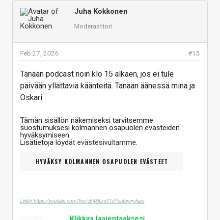
Juha Kokkonen
Moderaattori
Feb 27, 2026
#15
Tänään podcast noin klo 15 alkaen, jos ei tule
päivään yllättäviä käänteitä. Tänään äänessä minä ja
Oskari.
Tämän sisällön näkemiseksi tarvitsemme
suostumuksesi kolmannen osapuolen evästeiden
hyväksymiseen.
Lisätietoja löydät
evästesivultamme
.
HYVÄKSY KOLMANNEN OSAPUOLEN EVÄSTEET
Linkki: https://youtube.com/live/sE43jLxsSTs?feature=share
Vastaa
Klikkaa laajentaaksesi...