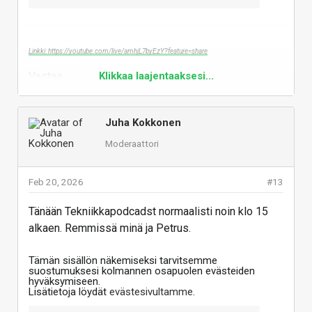
Linkki: https://youtube.com/live/amhjL7byEzY?feature=share
Vastaa
Klikkaa laajentaaksesi...
Juha Kokkonen
Moderaattori
Feb 20, 2026
#13
Tänään Tekniikkapodcadst normaalisti noin klo 15
alkaen. Remmissä minä ja Petrus.
Tämän sisällön näkemiseksi tarvitsemme
suostumuksesi kolmannen osapuolen evästeiden
hyväksymiseen.
Lisätietoja löydät
evästesivultamme
.