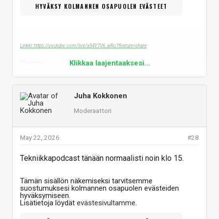
HYVÄKSY KOLMANNEN OSAPUOLEN EVÄSTEET
Linkki: https://youtube.com/live/a54Y7V6_wRo?feature=share
Vastaa
Klikkaa laajentaaksesi...
Juha Kokkonen
Moderaattori
May 22, 2026
#28
Tekniikkapodcast tänään normaalisti noin klo 15.
Tämän sisällön näkemiseksi tarvitsemme
suostumuksesi kolmannen osapuolen evästeiden
hyväksymiseen.
Lisätietoja löydät
evästesivultamme
.