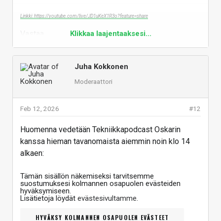
Linkki: https://youtube.com/live/JD1uKeX1R3o?feature=share
Vastaa
Klikkaa laajentaaksesi...
Juha Kokkonen
Moderaattori
Feb 12, 2026
#12
Huomenna vedetään Tekniikkapodcast Oskarin
kanssa hieman tavanomaista aiemmin noin klo 14
alkaen:
Tämän sisällön näkemiseksi tarvitsemme
suostumuksesi kolmannen osapuolen evästeiden
hyväksymiseen.
Lisätietoja löydät
evästesivultamme
.
HYVÄKSY KOLMANNEN OSAPUOLEN EVÄSTEET