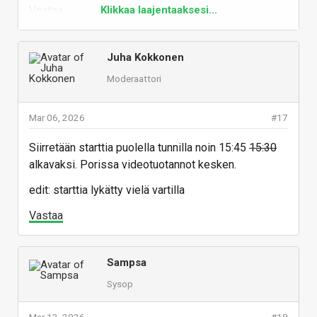
Vastaa
Klikkaa laajentaaksesi...
Juha Kokkonen
Moderaattori
Mar 06, 2026
#17
Siirretään starttia puolella tunnilla noin 15:45
15:30
alkavaksi. Porissa videotuotannot kesken.
edit: starttia lykätty vielä vartilla
Vastaa
Sampsa
Sysop
Mar 13, 2026
#18