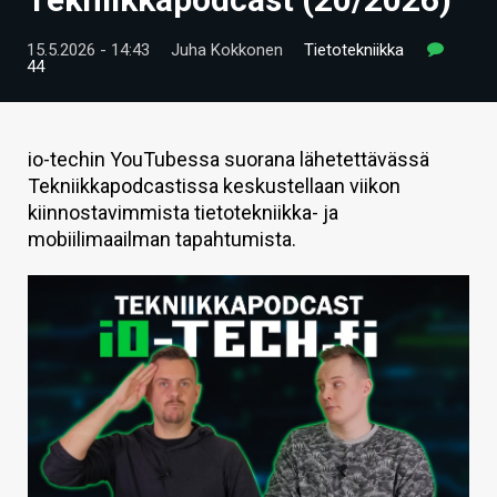
ARTIKKELIT
15.5.2026 - 14:43
Juha Kokkonen
Tietotekniikka
44
VIDEOT
TECHBBS
io-techin YouTubessa suorana lähetettävässä
TIETOA
Tekniikkapodcastissa keskustellaan viikon
kiinnostavimmista tietotekniikka- ja
HINTA.FI
mobiilimaailman tapahtumista.
KAUPPA
VAIHDA TEEMA
HAKU