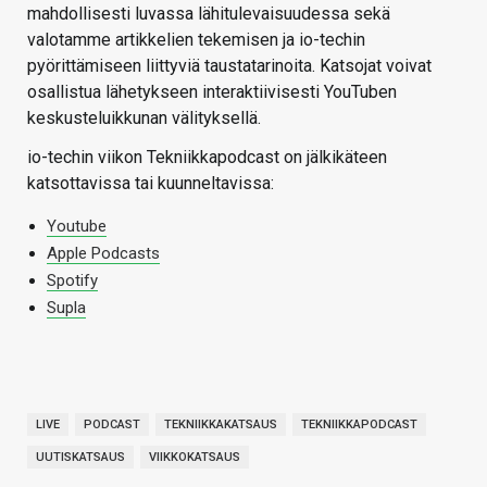
mahdollisesti luvassa lähitulevaisuudessa sekä
valotamme artikkelien tekemisen ja io-techin
pyörittämiseen liittyviä taustatarinoita. Katsojat voivat
osallistua lähetykseen interaktiivisesti YouTuben
keskusteluikkunan välityksellä.
io-techin viikon Tekniikkapodcast on jälkikäteen
katsottavissa tai kuunneltavissa:
Youtube
Apple Podcasts
Spotify
Supla
LIVE
PODCAST
TEKNIIKKAKATSAUS
TEKNIIKKAPODCAST
UUTISKATSAUS
VIIKKOKATSAUS