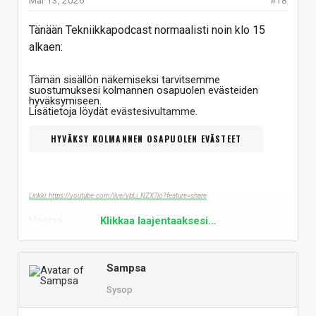
Tänään Tekniikkapodcast normaalisti noin klo 15
alkaen:
Tämän sisällön näkemiseksi tarvitsemme
suostumuksesi kolmannen osapuolen evästeiden
hyväksymiseen.
Lisätietoja löydät
evästesivultamme
.
HYVÄKSY KOLMANNEN OSAPUOLEN EVÄSTEET
Linkki: https://youtube.com/live/ybLi_NZX7jo?feature=share
Vastaa
Klikkaa laajentaaksesi...
Sampsa
Sysop