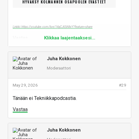
HYVÄKSY KOLMANNEN OSAPUOLEN EVÄSTEET
Linkki: https://youtube.com/live/14gCJ65rMxY?feature=share
Vastaa
Klikkaa laajentaaksesi...
Juha Kokkonen
Moderaattori
May 29, 2026
#29
Tänään ei Tekniikkapodcastia.
Vastaa
Juha Kokkonen