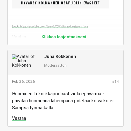
HYVÄKSY KOLMANNEN OSAPUOLEN EVÄSTEET
Linkki: https://youtube.com/live/4kXOKVINvao?feature=share
Vastaa
Klikkaa laajentaaksesi...
Juha Kokkonen
Moderaattori
Feb 26, 2026
#14
Huominen Tekniikkapodcast vielä epävarma -
päivitän huomenna lähempänä pidetäänkö vaiko ei.
Sampsa työmatkalla.
Vastaa