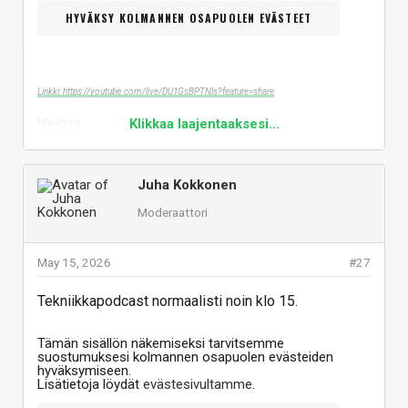
HYVÄKSY KOLMANNEN OSAPUOLEN EVÄSTEET
Linkki: https://youtube.com/live/DU1GsBPTNls?feature=share
Vastaa
Klikkaa laajentaaksesi...
Juha Kokkonen
Moderaattori
May 15, 2026
#27
Tekniikkapodcast normaalisti noin klo 15.
Tämän sisällön näkemiseksi tarvitsemme
suostumuksesi kolmannen osapuolen evästeiden
hyväksymiseen.
Lisätietoja löydät
evästesivultamme
.