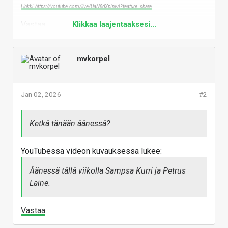
Linkki: https://youtube.com/live/UaN8dXpInvA?feature=share
Vastaa
Klikkaa laajentaaksesi...
mvkorpel
Jan 02, 2026
#2
Ketkä tänään äänessä?
YouTubessa videon kuvauksessa lukee:
Äänessä tällä viikolla Sampsa Kurri ja Petrus
Laine.
Vastaa