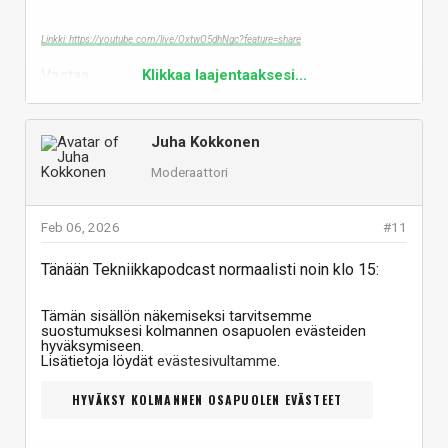
Linkki: https://youtube.com/live/OxtwO5dhNgc?feature=share
Vastaa
Klikkaa laajentaaksesi...
Juha Kokkonen
Moderaattori
Feb 06, 2026
#11
Tänään Tekniikkapodcast normaalisti noin klo 15:
Tämän sisällön näkemiseksi tarvitsemme
suostumuksesi kolmannen osapuolen evästeiden
hyväksymiseen.
Lisätietoja löydät
evästesivultamme
.
HYVÄKSY KOLMANNEN OSAPUOLEN EVÄSTEET