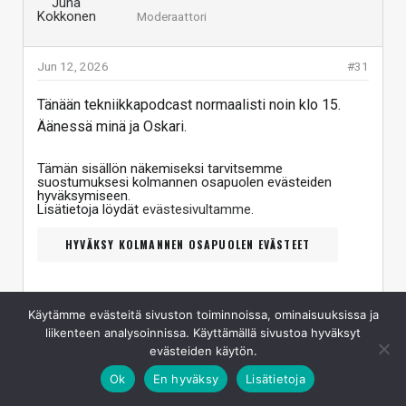
Moderaattori
Jun 12, 2026
#31
Tänään tekniikkapodcast normaalisti noin klo 15.
Äänessä minä ja Oskari.
Tämän sisällön näkemiseksi tarvitsemme
suostumuksesi kolmannen osapuolen evästeiden
hyväksymiseen.
Lisätietoja löydät
evästesivultamme
.
HYVÄKSY KOLMANNEN OSAPUOLEN EVÄSTEET
Käytämme evästeitä sivuston toiminnoissa, ominaisuuksissa ja
Linkki: https://youtube.com/live/dD031XAdZT8?feature=share
liikenteen analysoinnissa. Käyttämällä sivustoa hyväksyt
Vastaa
Klikkaa laajentaaksesi...
evästeiden käytön.
Ok
En hyväksy
Lisätietoja