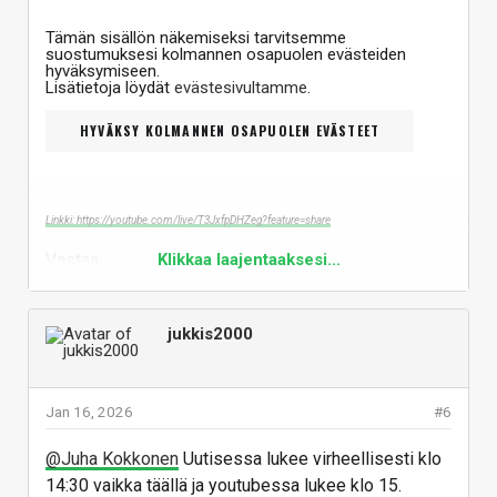
Tämän sisällön näkemiseksi tarvitsemme
suostumuksesi kolmannen osapuolen evästeiden
hyväksymiseen.
Lisätietoja löydät
evästesivultamme
.
HYVÄKSY KOLMANNEN OSAPUOLEN EVÄSTEET
Linkki: https://youtube.com/live/T3JxfpDHZeg?feature=share
Vastaa
Klikkaa laajentaaksesi...
jukkis2000
Jan 16, 2026
#6
@Juha Kokkonen
Uutisessa lukee virheellisesti klo
14:30 vaikka täällä ja youtubessa lukee klo 15.