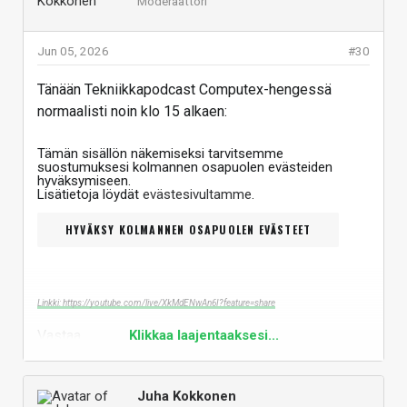
Moderaattori
Jun 05, 2026
#30
Tänään Tekniikkapodcast Computex-hengessä
normaalisti noin klo 15 alkaen:
Tämän sisällön näkemiseksi tarvitsemme
suostumuksesi kolmannen osapuolen evästeiden
hyväksymiseen.
Lisätietoja löydät
evästesivultamme
.
HYVÄKSY KOLMANNEN OSAPUOLEN EVÄSTEET
Linkki: https://youtube.com/live/XkMdENwAn6I?feature=share
Vastaa
Klikkaa laajentaaksesi...
Juha Kokkonen