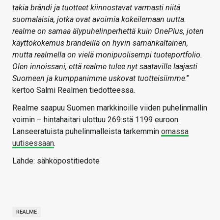
takia brändi ja tuotteet kiinnostavat varmasti niitä
suomalaisia, jotka ovat avoimia kokeilemaan uutta.
realme on samaa älypuhelinperhettä kuin OnePlus, joten
käyttökokemus brändeillä on hyvin samankaltainen,
mutta realmella on vielä monipuolisempi tuoteportfolio.
Olen innoissani, että realme tulee nyt saataville laajasti
Suomeen ja kumppanimme uskovat tuotteisiimme
.”
kertoo Salmi Realmen tiedotteessa.
Realme saapuu Suomen markkinoille viiden puhelinmallin
voimin – hintahaitari ulottuu 269:stä 1199 euroon.
Lanseeratuista puhelinmalleista tarkemmin
omassa
uutisessaan
.
Lähde: sähköpostitiedote
REALME