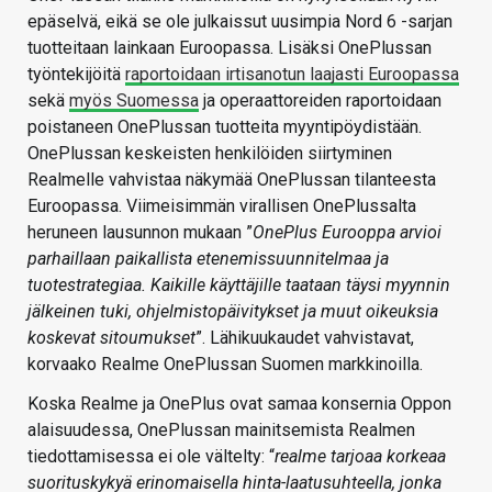
epäselvä, eikä se ole julkaissut uusimpia Nord 6 -sarjan
tuotteitaan lainkaan Euroopassa. Lisäksi OnePlussan
työntekijöitä
raportoidaan irtisanotun laajasti Euroopassa
sekä
myös Suomessa
ja operaattoreiden raportoidaan
poistaneen OnePlussan tuotteita myyntipöydistään.
OnePlussan keskeisten henkilöiden siirtyminen
Realmelle vahvistaa näkymää OnePlussan tilanteesta
Euroopassa. Viimeisimmän virallisen OnePlussalta
heruneen lausunnon mukaan ”
OnePlus Eurooppa arvioi
parhaillaan paikallista etenemissuunnitelmaa ja
tuotestrategiaa. Kaikille käyttäjille taataan täysi myynnin
jälkeinen tuki, ohjelmistopäivitykset ja muut oikeuksia
koskevat sitoumukset
”. Lähikuukaudet vahvistavat,
korvaako Realme OnePlussan Suomen markkinoilla.
Koska Realme ja OnePlus ovat samaa konsernia Oppon
alaisuudessa, OnePlussan mainitsemista Realmen
tiedottamisessa ei ole vältelty: “
realme tarjoaa korkeaa
suorituskykyä erinomaisella hinta-laatusuhteella, jonka