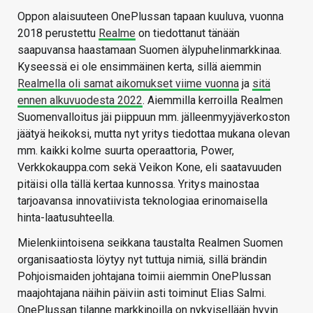
Oppon alaisuuteen OnePlussan tapaan kuuluva, vuonna
2018 perustettu
Realme
on tiedottanut tänään
saapuvansa haastamaan Suomen älypuhelinmarkkinaa.
Kyseessä ei ole ensimmäinen kerta, sillä aiemmin
Realmella oli samat aikomukset viime vuonna
ja
sitä
ennen alkuvuodesta 2022
. Aiemmilla kerroilla Realmen
Suomenvalloitus jäi piippuun mm. jälleenmyyjäverkoston
jäätyä heikoksi, mutta nyt yritys tiedottaa mukana olevan
mm. kaikki kolme suurta operaattoria, Power,
Verkkokauppa.com sekä Veikon Kone, eli saatavuuden
pitäisi olla tällä kertaa kunnossa. Yritys mainostaa
tarjoavansa innovatiivista teknologiaa erinomaisella
hinta-laatusuhteella.
Mielenkiintoisena seikkana taustalta Realmen Suomen
organisaatiosta löytyy nyt tuttuja nimiä, sillä brändin
Pohjoismaiden johtajana toimii aiemmin OnePlussan
maajohtajana näihin päiviin asti toiminut Elias Salmi.
OnePlussan tilanne markkinoilla on nykyisellään hyvin