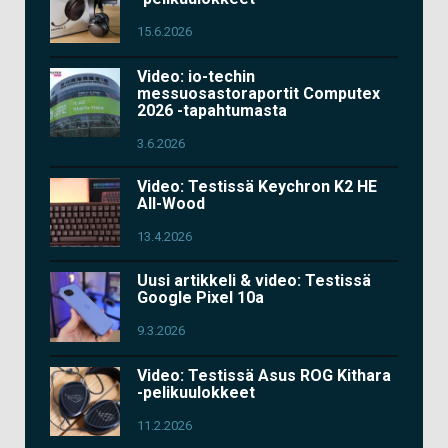
15.6.2026
Video: io-techin
messuosastoraportit Computex
2026 -tapahtumasta
3.6.2026
Video: Testissä Keychron K2 HE
All-Wood
13.4.2026
Uusi artikkeli & video: Testissä
Google Pixel 10a
9.3.2026
Video: Testissä Asus ROG Kithara
-pelikuulokkeet
11.2.2026