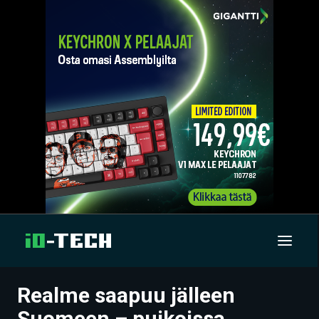
Realme saapuu jälleen
UUTISET
Suomeen – puikoissa