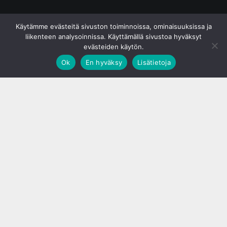
© S&J Media Oy
Käytämme evästeitä sivuston toiminnoissa, ominaisuuksissa ja
liikenteen analysoinnissa. Käyttämällä sivustoa hyväksyt
evästeiden käytön.
Ok
En hyväksy
Lisätietoja
;