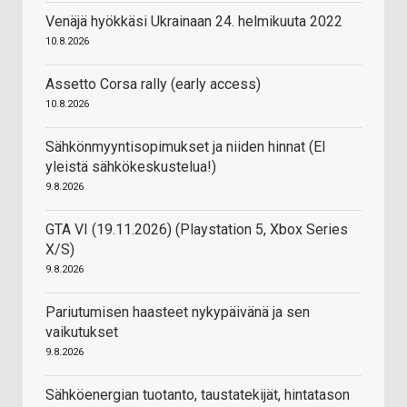
Venäjä hyökkäsi Ukrainaan 24. helmikuuta 2022
10.8.2026
Assetto Corsa rally (early access)
10.8.2026
Sähkönmyyntisopimukset ja niiden hinnat (EI
yleistä sähkökeskustelua!)
9.8.2026
GTA VI (19.11.2026) (Playstation 5, Xbox Series
X/S)
9.8.2026
Pariutumisen haasteet nykypäivänä ja sen
vaikutukset
9.8.2026
Sähköenergian tuotanto, taustatekijät, hintatason