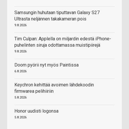
Samsungin huhutaan tiputtavan Galaxy S27
Ultrasta neljännen takakameran pois
9.8.2026
Tim Culpan: Applella on miljardin edestä iPhone-
puhelinten siruja odottamassa muistipiirejä
9.8.2026
Doom pyörii nyt myös Paintissa
6.8.2026
Keychron kehittää avoimen lähdekoodin
firmwarea pelihiiriin
5.8.2026
Honor uudisti logonsa
5.8.2026