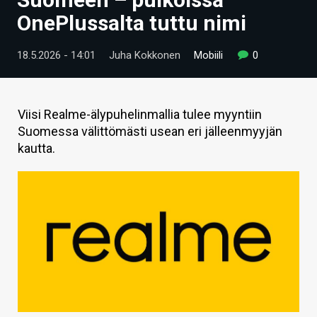
ARTIKKELIT
OnePlussalta tuttu nimi
VIDEOT
18.5.2026 - 14:01
Juha Kokkonen
Mobiili
0
TECHBBS
TIETOA
Viisi Realme-älypuhelinmallia tulee myyntiin
Suomessa välittömästi usean eri jälleenmyyjän
HINTA.FI
kautta.
KAUPPA
VAIHDA TEEMA
HAKU