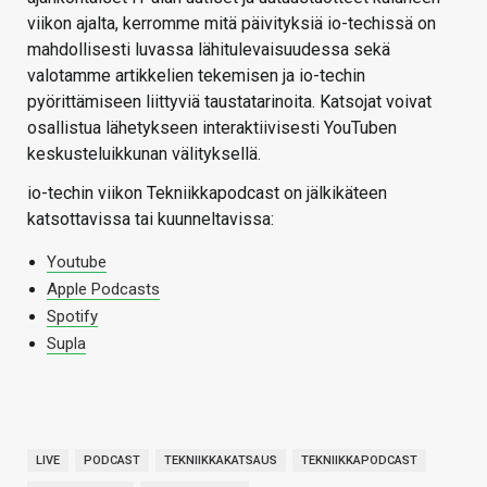
viikon ajalta, kerromme mitä päivityksiä io-techissä on
mahdollisesti luvassa lähitulevaisuudessa sekä
valotamme artikkelien tekemisen ja io-techin
pyörittämiseen liittyviä taustatarinoita. Katsojat voivat
osallistua lähetykseen interaktiivisesti YouTuben
keskusteluikkunan välityksellä.
io-techin viikon Tekniikkapodcast on jälkikäteen
katsottavissa tai kuunneltavissa:
Youtube
Apple Podcasts
Spotify
Supla
LIVE
PODCAST
TEKNIIKKAKATSAUS
TEKNIIKKAPODCAST