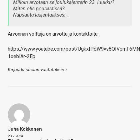
Milloin arvotaan se joulukalenterin 23. luukku?
Miten olis podcastissä?
Napsauta laajentaaksesi…
Arvonnan voittaja on arvottu ja kontaktoitu:
https://www.youtube.com/post/UgkxIPdW9vv8QIVpmF6MN
1oeblAr-2Ep
Kirjaudu sisään vastataksesi
Juha Kokkonen
23.2.2024