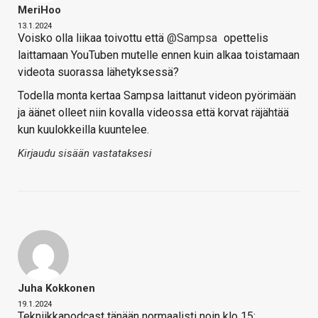
MeriHoo
13.1.2024
Voisko olla liikaa toivottu että
@Sampsa
opettelis
laittamaan YouTuben mutelle ennen kuin alkaa toistamaan
videota suorassa lähetyksessä?
Todella monta kertaa Sampsa laittanut videon pyörimään
ja äänet olleet niin kovalla videossa että korvat räjähtää
kun kuulokkeilla kuuntelee.
Kirjaudu sisään vastataksesi
Juha Kokkonen
19.1.2024
Tekniikkapodcast tänään normaalisti noin klo 15: