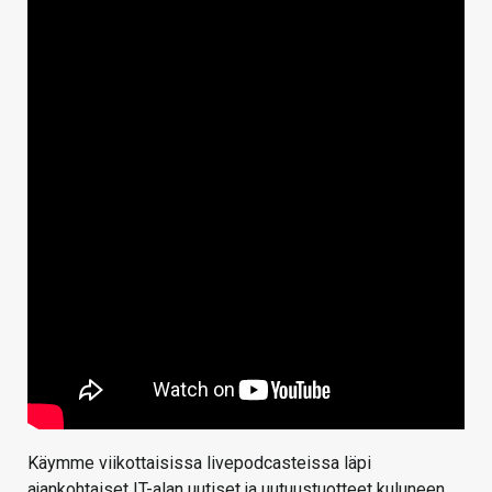
Käymme viikottaisissa livepodcasteissa läpi
ajankohtaiset IT-alan uutiset ja uutuustuotteet kuluneen