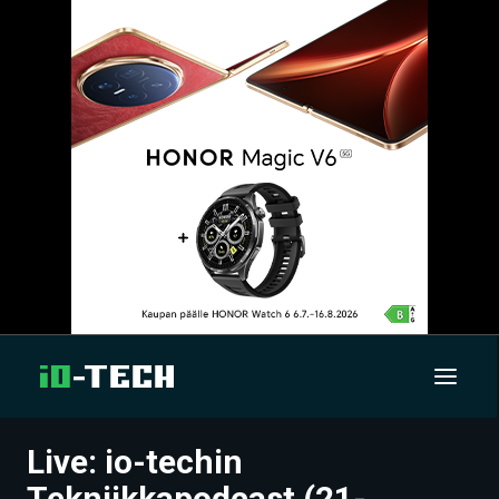
Live: io-techin
UUTISET
Tekniikkapodcast (21-