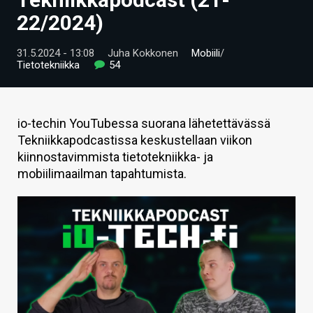
ARTIKKELIT
22/2024)
VIDEOT
31.5.2024 - 13:08
Juha Kokkonen
Mobiili
/
Tietotekniikka
54
TECHBBS
TIETOA
io-techin YouTubessa suorana lähetettävässä
HINTA.FI
Tekniikkapodcastissa keskustellaan viikon
kiinnostavimmista tietotekniikka- ja
KAUPPA
mobiilimaailman tapahtumista.
VAIHDA TEEMA
HAKU