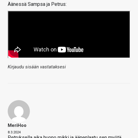
Äänessä Sampsa ja Petrus:
Kirjaudu sisään vastataksesi
MeriHoo
8.3.2024
Petruksella aika huono mikki ja äänenlaatu sen myötä.