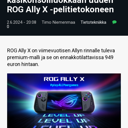
ARTIKKELIT
ROG Ally X -pelitietokoneen
VIDEOT
2.6.2024 - 20:08
Timo Niemenmaa
Tietotekniikka
0
TECHBBS
TIETOA
ROG Ally X on viimevuotisen Allyn rinnalle tuleva
HINTA.FI
premium-malli ja se on ennakkotilattavissa 949
euron hintaan.
KAUPPA
VAIHDA TEEMA
HAKU