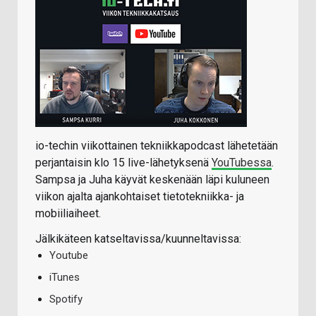
io-techin viikottainen tekniikkapodcast lähetetään
perjantaisin klo 15 live-lähetyksenä
YouTubessa
.
Sampsa ja Juha käyvät keskenään läpi kuluneen
viikon ajalta ajankohtaiset tietotekniikka- ja
mobiiliaiheet.
Jälkikäteen katseltavissa/kuunneltavissa:
Youtube
iTunes
Spotify