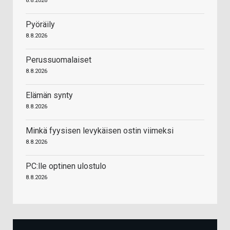
8.8.2026
Pyöräily
8.8.2026
Perussuomalaiset
8.8.2026
Elämän synty
8.8.2026
Minkä fyysisen levykäisen ostin viimeksi
8.8.2026
PC:lle optinen ulostulo
8.8.2026