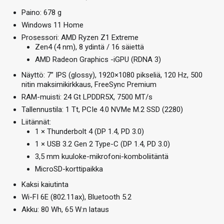
Paino: 678 g
Windows 11 Home
Prosessori: AMD Ryzen Z1 Extreme
Zen4 (4 nm), 8 ydintä / 16 säiettä
AMD Radeon Graphics -iGPU (RDNA 3)
Näyttö: 7” IPS (glossy), 1920×1080 pikseliä, 120 Hz, 500
nitin maksimikirkkaus, FreeSync Premium
RAM-muisti: 24 Gt LPDDR5X, 7500 MT/s
Tallennustila: 1 Tt, PCIe 4.0 NVMe M.2 SSD (2280)
Liitännät:
1 × Thunderbolt 4 (DP 1.4, PD 3.0)
1 × USB 3.2 Gen 2 Type-C (DP 1.4, PD 3.0)
3,5 mm kuuloke-mikrofoni-komboliitäntä
MicroSD-korttipaikka
Kaksi kaiutinta
Wi-FI 6E (802.11ax), Bluetooth 5.2
Akku: 80 Wh, 65 W:n lataus