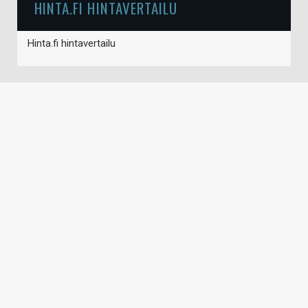
HINTA.FI HINTAVERTAILU
Hinta.fi hintavertailu