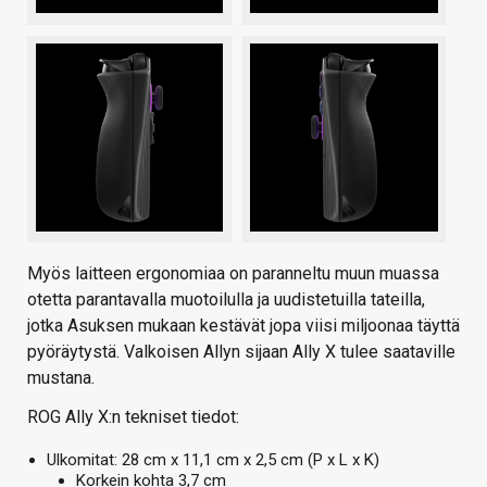
Myös laitteen ergonomiaa on paranneltu muun muassa
otetta parantavalla muotoilulla ja uudistetuilla tateilla,
jotka Asuksen mukaan kestävät jopa viisi miljoonaa täyttä
pyöräytystä. Valkoisen Allyn sijaan Ally X tulee saataville
mustana.
ROG Ally X:n tekniset tiedot:
Ulkomitat: 28 cm x 11,1 cm x 2,5 cm (P x L x K)
Korkein kohta 3,7 cm