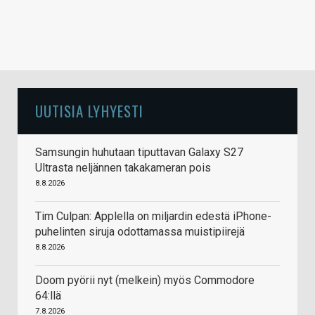
UUTISIA LYHYESTI
Samsungin huhutaan tiputtavan Galaxy S27
Ultrasta neljännen takakameran pois
8.8.2026
Tim Culpan: Applella on miljardin edestä iPhone-
puhelinten siruja odottamassa muistipiirejä
8.8.2026
Doom pyörii nyt (melkein) myös Commodore
64:llä
7.8.2026