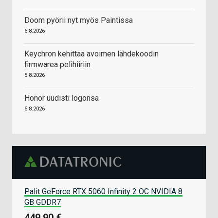
Doom pyörii nyt myös Paintissa
6.8.2026
Keychron kehittää avoimen lähdekoodin
firmwarea pelihiiriin
5.8.2026
Honor uudisti logonsa
5.8.2026
Palit GeForce RTX 5060 Infinity 2 OC NVIDIA 8
GB GDDR7
449,90 €