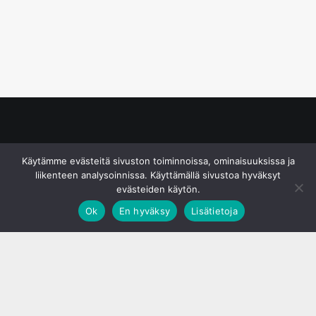
© S&J Media Oy
Käytämme evästeitä sivuston toiminnoissa, ominaisuuksissa ja
liikenteen analysoinnissa. Käyttämällä sivustoa hyväksyt
evästeiden käytön.
Ok
En hyväksy
Lisätietoja
;