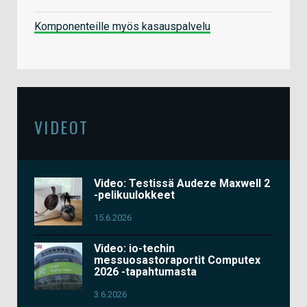
Komponenteille myös kasauspalvelu
VIDEOT
Video: Testissä Audeze Maxwell 2
-pelikuulokkeet
15.6.2026
Video: io-techin
messuosastoraportit Computex
2026 -tapahtumasta
3.6.2026