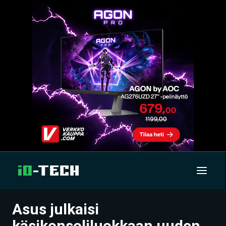
Asus julkaisi
UUTISET
käsikonsoliluokkaan uuden