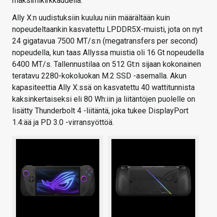
maksimikirkkaudella.
Ally X:n uudistuksiin kuuluu niin määrältään kuin
nopeudeltaankin kasvatettu LPDDR5X-muisti, jota on nyt
24 gigatavua 7500 MT/s:n (megatransfers per second)
nopeudella, kun taas Allyssa muistia oli 16 Gt nopeudella
6400 MT/s. Tallennustilaa on 512 Gt:n sijaan kokonainen
teratavu 2280-kokoluokan M.2 SSD -asemalla. Akun
kapasiteettia Ally X:ssä on kasvatettu 40 wattitunnista
kaksinkertaiseksi eli 80 Wh:iin ja liitäntöjen puolelle on
lisätty Thunderbolt 4 -liitäntä, joka tukee DisplayPort
1.4:ää ja PD 3.0 -virransyöttöä.