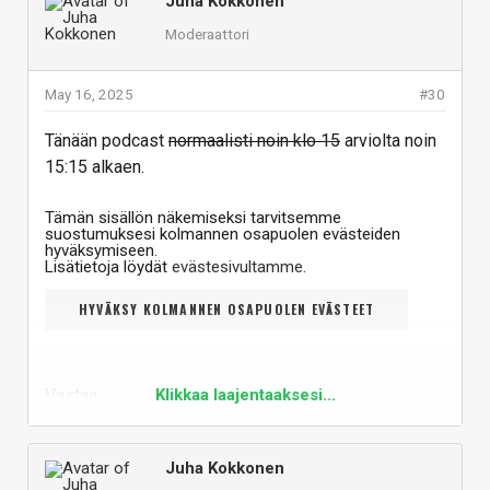
Juha Kokkonen
Moderaattori
May 16, 2025
#30
Tänään podcast
normaalisti noin klo 15
arviolta noin
15:15 alkaen.
Tämän sisällön näkemiseksi tarvitsemme
suostumuksesi kolmannen osapuolen evästeiden
hyväksymiseen.
Lisätietoja löydät
evästesivultamme
.
HYVÄKSY KOLMANNEN OSAPUOLEN EVÄSTEET
Vastaa
Klikkaa laajentaaksesi...
Juha Kokkonen