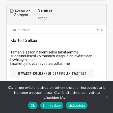
Sampsa
Sysop
Jun 06, 2025
#34
Klo 16:15 alkaa
Tämän sisällön näkemiseksi tarvitsemme
suostumuksesi kolmannen osapuolen evästeiden
hyväksymiseen.
Lisätietoja löydät
evästesivultamme
.
HYVÄKSY KOLMANNEN OSAPUOLEN EVÄSTEET
Käytämme evästeitä sivuston toiminnoissa, ominaisuuksissa ja
liikenteen analysoinnissa. Käyttämällä sivustoa hyväksyt
Vastaa
Klikkaa laajentaaksesi...
evästeiden käytön.
Ok
En hyväksy
Lisätietoja
Sampsa