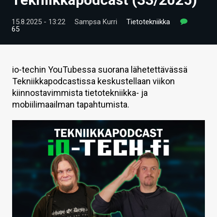
ARTIKKELIT
15.8.2025 - 13:22
Sampsa Kurri
Tietotekniikka
65
VIDEOT
TECHBBS
io-techin YouTubessa suorana lähetettävässä
TIETOA
Tekniikkapodcastissa keskustellaan viikon
kiinnostavimmista tietotekniikka- ja
HINTA.FI
mobiilimaailman tapahtumista.
KAUPPA
VAIHDA TEEMA
HAKU