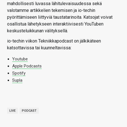
mahdollisesti luvassa lähitulevaisuudessa sekä
valotamme artikkelien tekemisen ja io-techin
pyörittämiseen liittyviä taustatarinoita. Katsojat voivat
osallistua lähetykseen interaktiivisesti YouTuben
keskusteluikkunan välityksellä.
io-techin viikon Tekniikkapodcast on jälkikäteen
katsottavissa tai kuunneltavissa:
Youtube
Apple Podcasts
Spotify
Supla
LIVE
PODCAST