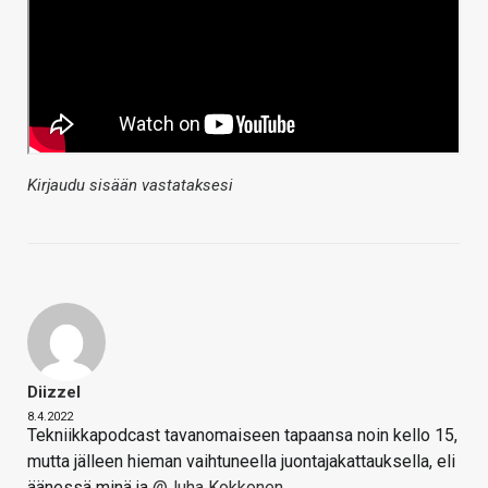
Kirjaudu sisään vastataksesi
Diizzel
8.4.2022
Tekniikkapodcast tavanomaiseen tapaansa noin kello 15,
mutta jälleen hieman vaihtuneella juontajakattauksella, eli
äänessä minä ja
@Juha Kokkonen