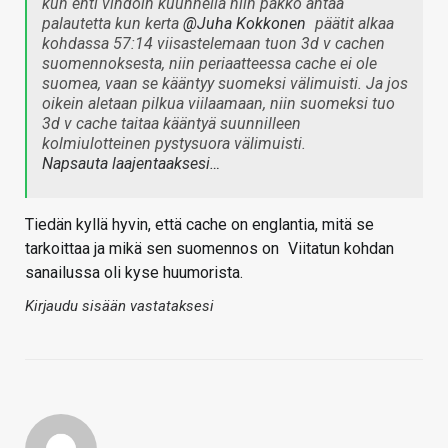
kun ehti vihdoin kuunnella niin pakko antaa
palautetta kun kerta
@Juha Kokkonen
päätit alkaa
kohdassa 57:14 viisastelemaan tuon 3d v cachen
suomennoksesta, niin periaatteessa cache ei ole
suomea, vaan se kääntyy suomeksi välimuisti. Ja jos
oikein aletaan pilkua viilaamaan, niin suomeksi tuo
3d v cache taitaa kääntyä suunnilleen
kolmiulotteinen pystysuora välimuisti.
Napsauta laajentaaksesi…
Tiedän kyllä hyvin, että cache on englantia, mitä se
tarkoittaa ja mikä sen suomennos on
Viitatun kohdan
sanailussa oli kyse huumorista.
Kirjaudu sisään vastataksesi