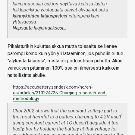
laajennusosan aukion näyttävä kello ja lasten
leikkipaikkaa vastapäätä olevat akvaariot sekä
kännyköiden latauspisteet
istuinpenkkien
yhteydessä.
Napsauta laajentaaksesi…
Pikalaturikin kuluttaa akkua mutta toisaalta se lienee
parempi keino kuin yön yli lataaminen, jos puhelin ei tue
"älykästä latausta", mistä oli podcastissä puhetta. Akun
varauksen pitäminen 100%:ssa on ilmeisesti kaikkein
haitallisinta akulle.
https://accubattery.zendesk.com/hc/en-
us/articles/210224725-Charging-research-and-
methodology
Choi 2002 shows that the constant voltage part is
the most harmful to a battery, charging to 4.2V itself
using constant current at 1C doesn’t degrade it too
badly, but by holding the battery at that voltage for
an additional time causes most of the damage to the