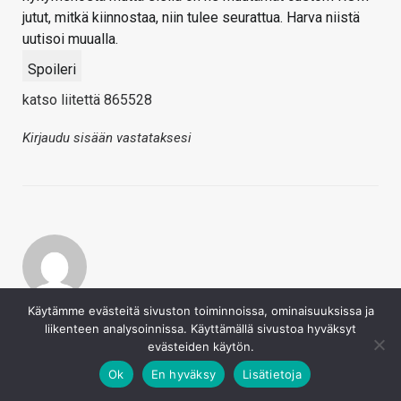
jutut, mitkä kiinnostaa, niin tulee seurattua. Harva niistä
uutisoi muualla.
Spoileri
katso liitettä 865528
Kirjaudu sisään vastataksesi
Lassivv
Käytämme evästeitä sivuston toiminnoissa, ominaisuuksissa ja
liikenteen analysoinnissa. Käyttämällä sivustoa hyväksyt
23.5.2022
Täysin samoilla linjoilla että nuo behind the scenes -jutut
evästeiden käytön.
olleet todella mielenkiintoista kuunneltavaa, heti siitä
Ok
En hyväksy
Lisätietoja
lähtien kun podcastit alkoivat vuosia sitten. Toivotaan