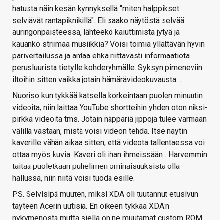
hatusta näin kesän kynnyksellä "miten halppikset
selviävät rantapiknikillä". Eli saako näytöstä selvää
auringonpaisteessa, lähteekö kaiuttimista jytyä ja
kauanko striimaa musiikkia? Voisi toimia yllättävän hyvin
parivertailussa ja antaa ehkä riittävästi informaatiota
perusluurista tietylle kohderyhmälle. Syksyn pimeneviin
iltoihin sitten vaikka jotain hämärävideokuvausta…
Nuoriso kun tykkää katsella korkeintaan puolen minuutin
videoita, niin laittaa YouTube shortteihin yhden oton niksi-
pirkka videoita tms. Jotain näppäriä jippoja tulee varmaan
välillä vastaan, mistä voisi videon tehdä. Itse näytin
kaverille vähän aikaa sitten, että videota tallentaessa voi
ottaa myös kuvia. Kaveri oli ihan ihmeissään
. Harvemmin
taitaa puoletkaan puhelimen ominaisuuksista olla
hallussa, niin niitä voisi tuoda esille.
PS. Selvisipä muuten, miksi XDA oli tuutannut etusivun
täyteen Acerin uutisia. En oikeen tykkää XDA:n
nykymenosta mutta siellä on ne muutamat custom ROM