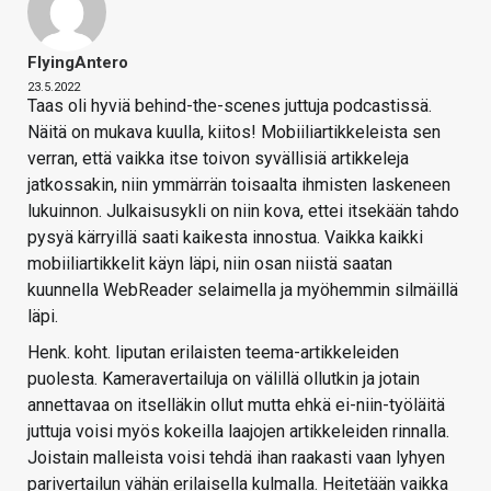
FlyingAntero
23.5.2022
Taas oli hyviä behind-the-scenes juttuja podcastissä.
Näitä on mukava kuulla, kiitos! Mobiiliartikkeleista sen
verran, että vaikka itse toivon syvällisiä artikkeleja
jatkossakin, niin ymmärrän toisaalta ihmisten laskeneen
lukuinnon. Julkaisusykli on niin kova, ettei itsekään tahdo
pysyä kärryillä saati kaikesta innostua. Vaikka kaikki
mobiiliartikkelit käyn läpi, niin osan niistä saatan
kuunnella WebReader selaimella ja myöhemmin silmäillä
läpi.
Henk. koht. liputan erilaisten teema-artikkeleiden
puolesta. Kameravertailuja on välillä ollutkin ja jotain
annettavaa on itselläkin ollut mutta ehkä ei-niin-työläitä
juttuja voisi myös kokeilla laajojen artikkeleiden rinnalla.
Joistain malleista voisi tehdä ihan raakasti vaan lyhyen
parivertailun vähän erilaisella kulmalla. Heitetään vaikka