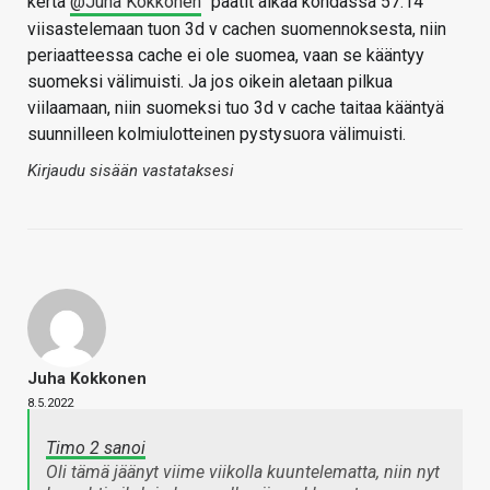
kerta
@Juha Kokkonen
päätit alkaa kohdassa 57:14
viisastelemaan tuon 3d v cachen suomennoksesta, niin
periaatteessa cache ei ole suomea, vaan se kääntyy
suomeksi välimuisti. Ja jos oikein aletaan pilkua
viilaamaan, niin suomeksi tuo 3d v cache taitaa kääntyä
suunnilleen kolmiulotteinen pystysuora välimuisti.
Kirjaudu sisään vastataksesi
Juha Kokkonen
8.5.2022
Timo 2 sanoi
Oli tämä jäänyt viime viikolla kuuntelematta, niin nyt