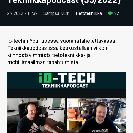
ARTIKKELIT
2.9.2022 - 11:39
Sampsa Kurri
Tietotekniikka
82
VIDEOT
TECHBBS
io-techin YouTubessa suorana lähetettävässä
TIETOA
Tekniikkapodcastissa keskustellaan viikon
kiinnostavimmista tietotekniikka- ja
HINTA.FI
mobiilimaailman tapahtumista.
KAUPPA
VAIHDA TEEMA
HAKU