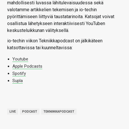
mahdollisesti luvassa lähitulevaisuudessa sekä
valotamme artikkelien tekemisen ja io-techin
pyörittämiseen liittyviä taustatarinoita. Katsojat voivat
osallistua lähetykseen interaktiivisesti YouTuben
keskusteluikkunan välityksellä.
io-techin viikon Tekniikkapodcast on jälkikäteen
katsottavissa tai kuunneltavissa:
Youtube
Apple Podcasts
Spotify
Supla
LIVE
PODCAST
TEKNIIKKAPODCAST