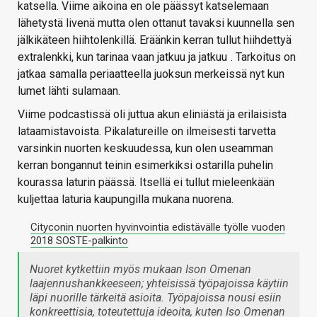
katsella. Viime aikoina en ole päässyt katselemaan
lähetystä livenä mutta olen ottanut tavaksi kuunnella sen
jälkikäteen hiihtolenkillä. Eräänkin kerran tullut hiihdettyä
extralenkki, kun tarinaa vaan jatkuu ja jatkuu
. Tarkoitus on
jatkaa samalla periaatteella juoksun merkeissä nyt kun
lumet lähti sulamaan.
Viime podcastissä oli juttua akun eliniästä ja erilaisista
lataamistavoista. Pikalatureille on ilmeisesti tarvetta
varsinkin nuorten keskuudessa, kun olen useamman
kerran bongannut teinin esimerkiksi ostarilla puhelin
kourassa laturin päässä. Itsellä ei tullut mieleenkään
kuljettaa laturia kaupungilla mukana nuorena.
Cityconin nuorten hyvinvointia edistävälle työlle vuoden
2018 SOSTE-palkinto
Nuoret kytkettiin myös mukaan Ison Omenan
laajennushankkeeseen; yhteisissä työpajoissa käytiin
läpi nuorille tärkeitä asioita. Työpajoissa nousi esiin
konkreettisia, toteutettuja ideoita, kuten Iso Omenan