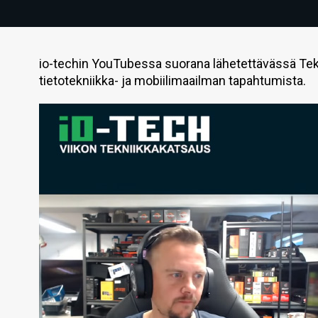
io-techin YouTubessa suorana lähetettävässä Tek
tietotekniikka- ja mobiilimaailman tapahtumista.