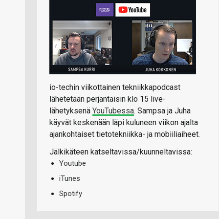
io-techin viikottainen tekniikkapodcast
lähetetään perjantaisin klo 15 live-
lähetyksenä
YouTubessa
. Sampsa ja Juha
käyvät keskenään läpi kuluneen viikon ajalta
ajankohtaiset tietotekniikka- ja mobiiliaiheet.
Jälkikäteen katseltavissa/kuunneltavissa:
Youtube
iTunes
Spotify