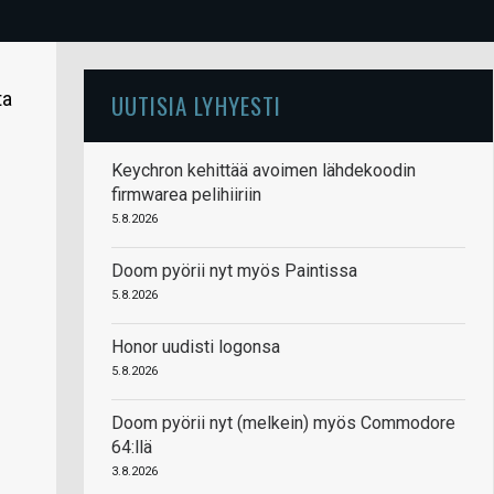
ta
UUTISIA LYHYESTI
Keychron kehittää avoimen lähdekoodin
firmwarea pelihiiriin
5.8.2026
Doom pyörii nyt myös Paintissa
5.8.2026
Honor uudisti logonsa
5.8.2026
Doom pyörii nyt (melkein) myös Commodore
64:llä
3.8.2026