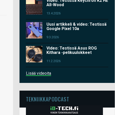
Video: Testissä Keychron K2 HE
All-Wood
13.4.2026
Uusi artikkeli & video: Testissä
Google Pixel 10a
9.3.2026
Video: Testissä Asus ROG
Kithara -pelikuulokkeet
11.2.2026
Lisää videoita
TEKNIIKKAPODCAST