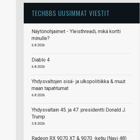
TECHBBS UUSIMMAT VIESTIT
Näytönohjaimet - Yleisthreadi, mikä kortti
minulle?
6.8.2026
Diablo 4
6.8.2026
Yhdysvaltojen sisä- ja ulkopolitiikka & muut
maan tapahtumat
6.8.2026
Yhdysvaltain 45. ja 47. presidentti Donald J.
Trump
5.8.2026
Radeon RX 9070 XT & 9070 -ketju (Navi 48)