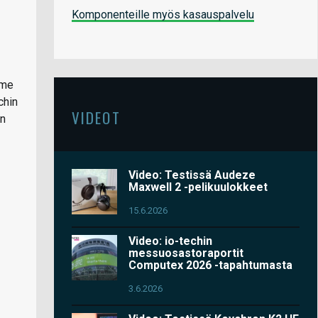
Komponenteille myös kasauspalvelu
mme
chin
VIDEOT
an
Video: Testissä Audeze
Maxwell 2 -pelikuulokkeet
15.6.2026
Video: io-techin
messuosastoraportit
Computex 2026 -tapahtumasta
3.6.2026