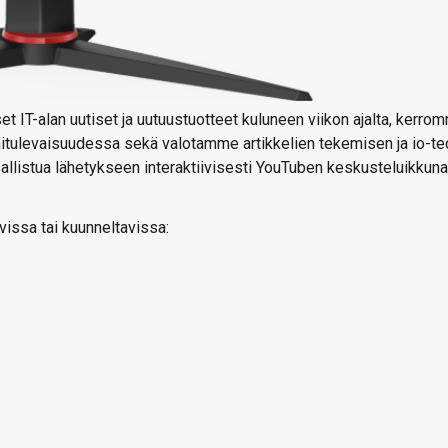
t IT-alan uutiset ja uutuustuotteet kuluneen viikon ajalta, kerro
ähitulevaisuudessa sekä valotamme artikkelien tekemisen ja io-te
 osallistua lähetykseen interaktiivisesti YouTuben keskusteluikkun
vissa tai kuunneltavissa: