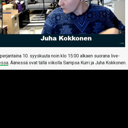
perjantaina 10. syyskuuta noin klo 15:00 alkaen suorana live-
essa
. Äänessä ovat tällä viikolla Sampsa Kurri ja Juha Kokkonen.