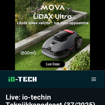
Live: io-techin
UUTISET
Tekniikkapodcast (37/2025)