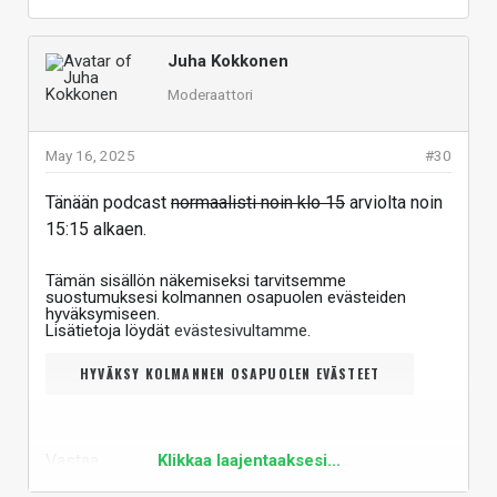
Juha Kokkonen
Moderaattori
May 16, 2025
#30
Tänään podcast
normaalisti noin klo 15
arviolta noin
15:15 alkaen.
Tämän sisällön näkemiseksi tarvitsemme
suostumuksesi kolmannen osapuolen evästeiden
hyväksymiseen.
Lisätietoja löydät
evästesivultamme
.
HYVÄKSY KOLMANNEN OSAPUOLEN EVÄSTEET
Vastaa
Klikkaa laajentaaksesi...