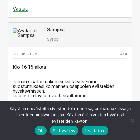
Vastaa
Sampsa
Sysop
Jun 06, 2025
#34
Klo 16:15 alkaa
Tämän sisällön näkemiseksi tarvitsemme
suostumuksesi kolmannen osapuolen evästeiden
hyväksymiseen.
Lisätietoja löydät
evästesivultamme
.
HYVÄKSY KOLMANNEN OSAPUOLEN EVÄSTEET
Käytämme evästeitä sivuston toiminnoissa, ominaisuuksissa ja
liikenteen analysoinnissa. Käyttämällä sivustoa hyväksyt
evästeiden käytön.
Ok
En hyväksy
Lisätietoja
Vastaa
Klikkaa laajentaaksesi...