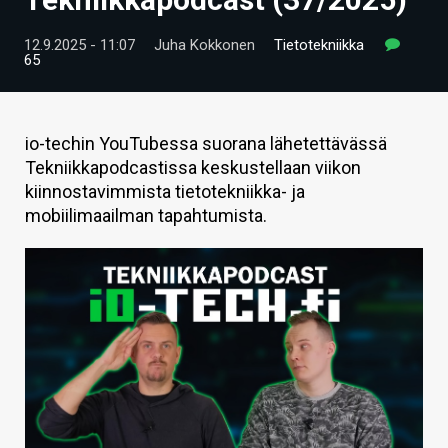
ARTIKKELIT
12.9.2025 - 11:07
Juha Kokkonen
Tietotekniikka
65
VIDEOT
TECHBBS
io-techin YouTubessa suorana lähetettävässä
TIETOA
Tekniikkapodcastissa keskustellaan viikon
kiinnostavimmista tietotekniikka- ja
HINTA.FI
mobiilimaailman tapahtumista.
KAUPPA
VAIHDA TEEMA
HAKU