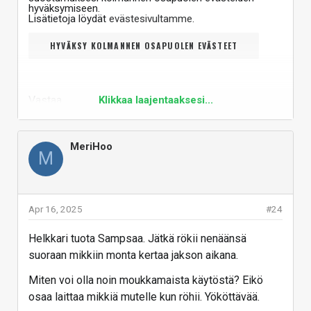
hyväksymiseen.
Lisätietoja löydät
evästesivultamme
.
HYVÄKSY KOLMANNEN OSAPUOLEN EVÄSTEET
Vastaa
Klikkaa laajentaaksesi...
MeriHoo
M
Apr 16, 2025
#24
Helkkari tuota Sampsaa. Jätkä rökii nenäänsä
suoraan mikkiin monta kertaa jakson aikana.
Miten voi olla noin moukkamaista käytöstä? Eikö
osaa laittaa mikkiä mutelle kun röhii. Yököttävää.