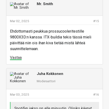
Mr. Smith
Mar 02, 2025
#15
Ehdottomasti peukkua prossucooleritestille
9800X3D:n kanssa. ITX-buildia tekis tässä mieli
päivittää niin ois ihan kiva tietää mistä lähteä
suunnittelemaan.
Vastaa
Juha Kokkonen
Moderaattori
Mar 03, 2025
#16
Spotifyn jakso on alle minuutin. Olisiko käynyt