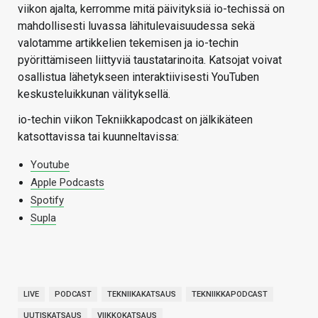
viikon ajalta, kerromme mitä päivityksiä io-techissä on
mahdollisesti luvassa lähitulevaisuudessa sekä
valotamme artikkelien tekemisen ja io-techin
pyörittämiseen liittyviä taustatarinoita. Katsojat voivat
osallistua lähetykseen interaktiivisesti YouTuben
keskusteluikkunan välityksellä.
io-techin viikon Tekniikkapodcast on jälkikäteen
katsottavissa tai kuunneltavissa:
Youtube
Apple Podcasts
Spotify
Supla
LIVE
PODCAST
TEKNIIKAKATSAUS
TEKNIIKKAPODCAST
UUTISKATSAUS
VIIKKOKATSAUS