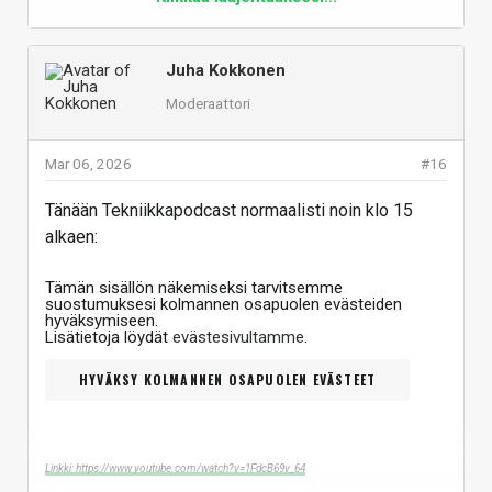
Juha Kokkonen
Moderaattori
Mar 06, 2026
#16
Tänään Tekniikkapodcast normaalisti noin klo 15
alkaen:
Tämän sisällön näkemiseksi tarvitsemme
suostumuksesi kolmannen osapuolen evästeiden
hyväksymiseen.
Lisätietoja löydät
evästesivultamme
.
HYVÄKSY KOLMANNEN OSAPUOLEN EVÄSTEET
Linkki: https://www.youtube.com/watch?v=1FdcB69v_64