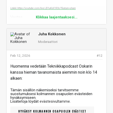
Linkki: https://youtube.com/live/JD1uKeX1R3o?feature=share
Vastaa
Klikkaa laajentaaksesi...
Juha Kokkonen
Moderaattori
Feb 12, 2026
#12
Huomenna vedetään Tekniikkapodcast Oskarin
kanssa hieman tavanomaista aiemmin noin klo 14
alkaen:
Tämän sisällön näkemiseksi tarvitsemme
suostumuksesi kolmannen osapuolen evästeiden
hyväksymiseen.
Lisätietoja löydät
evästesivultamme
.
HYVÄKSY KOLMANNEN OSAPUOLEN EVÄSTEET