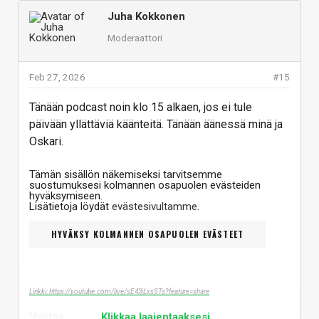
Juha Kokkonen
Moderaattori
Feb 27, 2026
#15
Tänään podcast noin klo 15 alkaen, jos ei tule
päivään yllättäviä käänteitä. Tänään äänessä minä ja
Oskari.
Tämän sisällön näkemiseksi tarvitsemme
suostumuksesi kolmannen osapuolen evästeiden
hyväksymiseen.
Lisätietoja löydät
evästesivultamme
.
HYVÄKSY KOLMANNEN OSAPUOLEN EVÄSTEET
Linkki: https://youtube.com/live/sE43jLxsSTs?feature=share
Vastaa
Klikkaa laajentaaksesi...