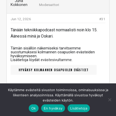
Moderaattori
Jun 12, 2026
#31
Tänään tekniikkapodcast normaalisti noin klo 15.
Äänessä minä ja Oskari.
Tämän sisällön näkemiseksi tarvitsemme
suostumuksesi kolmannen osapuolen evästeiden
hyväksymiseen.
Lisätietoja löydät
evästesivultamme
.
HYVÄKSY KOLMANNEN OSAPUOLEN EVÄSTEET
Käytämme evästeitä sivuston toiminnoissa, ominaisuuksissa ja
Linkki: https://youtube.com/live/dD031XAdZT8?feature=share
liikenteen analysoinnissa. Käyttämällä sivustoa hyväksyt
Vastaa
Klikkaa laajentaaksesi...
evästeiden käytön.
Ok
En hyväksy
Lisätietoja