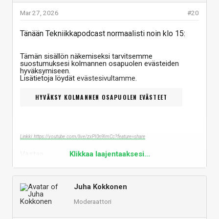
Mar 27, 2026
#20
Tänään Tekniikkapodcast normaalisti noin klo 15:
Tämän sisällön näkemiseksi tarvitsemme
suostumuksesi kolmannen osapuolen evästeiden
hyväksymiseen.
Lisätietoja löydät
evästesivultamme
.
HYVÄKSY KOLMANNEN OSAPUOLEN EVÄSTEET
Linkki: https://youtube.com/live/zxPI0n9ImCc?feature=share
Vastaa
Klikkaa laajentaaksesi...
Juha Kokkonen
Moderaattori