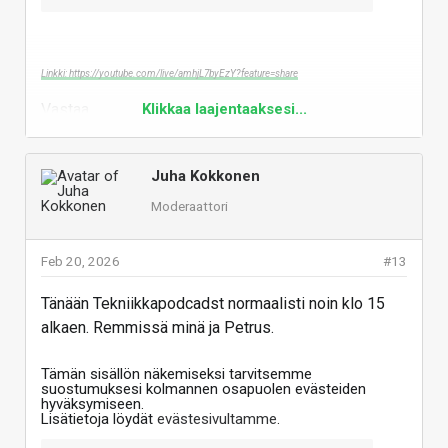
Linkki: https://youtube.com/live/amhjL7byEzY?feature=share
Vastaa
Klikkaa laajentaaksesi...
Juha Kokkonen
Moderaattori
Feb 20, 2026
#13
Tänään Tekniikkapodcadst normaalisti noin klo 15
alkaen. Remmissä minä ja Petrus.
Tämän sisällön näkemiseksi tarvitsemme
suostumuksesi kolmannen osapuolen evästeiden
hyväksymiseen.
Lisätietoja löydät
evästesivultamme
.