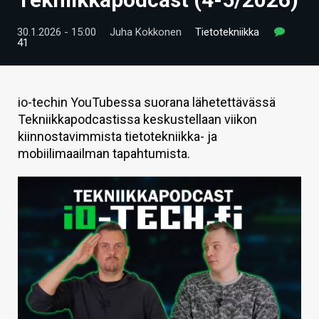
ARTIKKELIT
30.1.2026 - 15:00
Juha Kokkonen
Tietotekniikka
41
VIDEOT
TECHBBS
io-techin YouTubessa suorana lähetettävässä
TIETOA
Tekniikkapodcastissa keskustellaan viikon
kiinnostavimmista tietotekniikka- ja
HINTA.FI
mobiilimaailman tapahtumista.
KAUPPA
VAIHDA TEEMA
HAKU