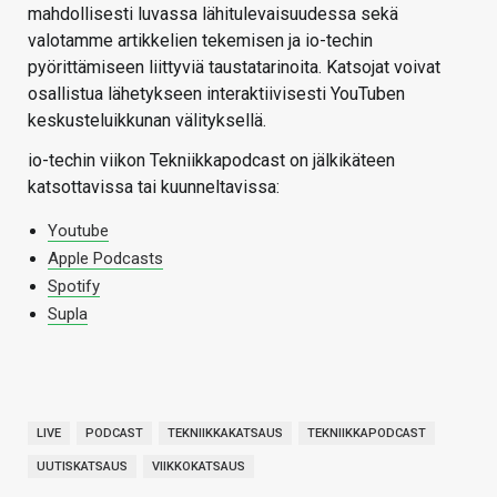
mahdollisesti luvassa lähitulevaisuudessa sekä
valotamme artikkelien tekemisen ja io-techin
pyörittämiseen liittyviä taustatarinoita. Katsojat voivat
osallistua lähetykseen interaktiivisesti YouTuben
keskusteluikkunan välityksellä.
io-techin viikon Tekniikkapodcast on jälkikäteen
katsottavissa tai kuunneltavissa:
Youtube
Apple Podcasts
Spotify
Supla
LIVE
PODCAST
TEKNIIKKAKATSAUS
TEKNIIKKAPODCAST
UUTISKATSAUS
VIIKKOKATSAUS