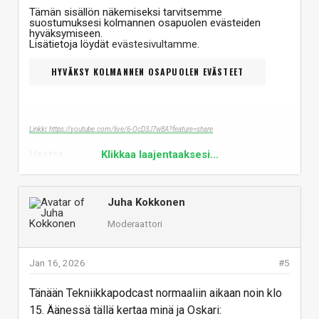
Tämän sisällön näkemiseksi tarvitsemme
suostumuksesi kolmannen osapuolen evästeiden
hyväksymiseen.
Lisätietoja löydät
evästesivultamme
.
HYVÄKSY KOLMANNEN OSAPUOLEN EVÄSTEET
Linkki: https://youtube.com/live/6-OcD3J7w8A?feature=share
Vastaa
Klikkaa laajentaaksesi...
Juha Kokkonen
Moderaattori
Jan 16, 2026
#5
Tänään Tekniikkapodcast normaaliin aikaan noin klo
15. Äänessä tällä kertaa minä ja Oskari: