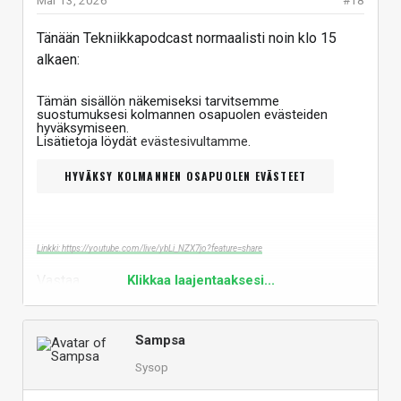
Tänään Tekniikkapodcast normaalisti noin klo 15
alkaen:
Tämän sisällön näkemiseksi tarvitsemme
suostumuksesi kolmannen osapuolen evästeiden
hyväksymiseen.
Lisätietoja löydät
evästesivultamme
.
HYVÄKSY KOLMANNEN OSAPUOLEN EVÄSTEET
Linkki: https://youtube.com/live/ybLi_NZX7jo?feature=share
Vastaa
Klikkaa laajentaaksesi...
Sampsa
Sysop