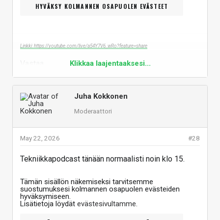
HYVÄKSY KOLMANNEN OSAPUOLEN EVÄSTEET
Linkki: https://youtube.com/live/a54Y7V6_wRo?feature=share
Vastaa
Klikkaa laajentaaksesi...
Juha Kokkonen
Moderaattori
May 22, 2026
#28
Tekniikkapodcast tänään normaalisti noin klo 15.
Tämän sisällön näkemiseksi tarvitsemme
suostumuksesi kolmannen osapuolen evästeiden
hyväksymiseen.
Lisätietoja löydät
evästesivultamme
.