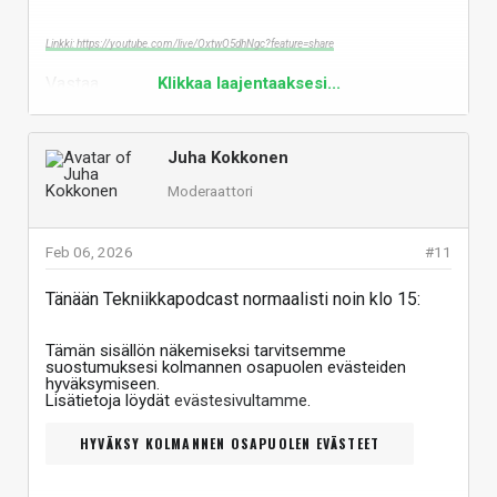
Linkki: https://youtube.com/live/OxtwO5dhNgc?feature=share
Vastaa
Klikkaa laajentaaksesi...
Juha Kokkonen
Moderaattori
Feb 06, 2026
#11
Tänään Tekniikkapodcast normaalisti noin klo 15:
Tämän sisällön näkemiseksi tarvitsemme
suostumuksesi kolmannen osapuolen evästeiden
hyväksymiseen.
Lisätietoja löydät
evästesivultamme
.
HYVÄKSY KOLMANNEN OSAPUOLEN EVÄSTEET