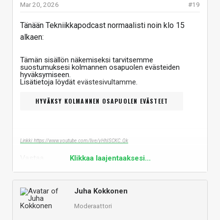
Mar 20, 2026
#19
Tänään Tekniikkapodcast normaalisti noin klo 15
alkaen:
Tämän sisällön näkemiseksi tarvitsemme
suostumuksesi kolmannen osapuolen evästeiden
hyväksymiseen.
Lisätietoja löydät
evästesivultamme
.
HYVÄKSY KOLMANNEN OSAPUOLEN EVÄSTEET
Linkki: https://www.youtube.com/live/yHhISCKC_Qk
Vastaa
Klikkaa laajentaaksesi...
Juha Kokkonen
Moderaattori