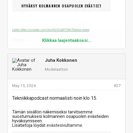
HYVÄKSY KOLMANNEN OSAPUOLEN EVÄSTEET
Linkki: https://youtube.com/live/DU1GsBPTNls?feature=share
Vastaa
Klikkaa laajentaaksesi...
Juha Kokkonen
Moderaattori
May 15, 2026
#27
Tekniikkapodcast normaalisti noin klo 15.
Tämän sisällön näkemiseksi tarvitsemme
suostumuksesi kolmannen osapuolen evästeiden
hyväksymiseen.
Lisätietoja löydät
evästesivultamme
.