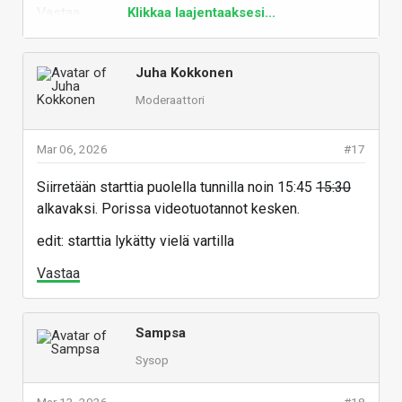
Vastaa
Klikkaa laajentaaksesi...
Juha Kokkonen
Moderaattori
Mar 06, 2026
#17
Siirretään starttia puolella tunnilla noin 15:45
15:30
alkavaksi. Porissa videotuotannot kesken.
edit: starttia lykätty vielä vartilla
Vastaa
Sampsa
Sysop
Mar 13, 2026
#18