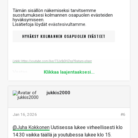
Tämän sisällön näkemiseksi tarvitsemme
suostumuksesi kolmannen osapuolen evästeiden
hyväksymiseen.
Lisätietoja löydät
evästesivultamme
.
HYVÄKSY KOLMANNEN OSAPUOLEN EVÄSTEET
Linkki: https://youtube.com/live/T3JxfpDHZeg?feature=share
Vastaa
Klikkaa laajentaaksesi...
jukkis2000
Jan 16, 2026
#6
@Juha Kokkonen
Uutisessa lukee virheellisesti klo
14:30 vaikka täällä ja youtubessa lukee klo 15.