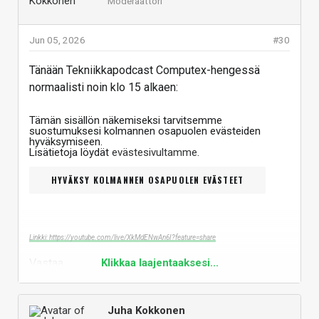
Moderaattori
Jun 05, 2026
#30
Tänään Tekniikkapodcast Computex-hengessä
normaalisti noin klo 15 alkaen:
Tämän sisällön näkemiseksi tarvitsemme
suostumuksesi kolmannen osapuolen evästeiden
hyväksymiseen.
Lisätietoja löydät
evästesivultamme
.
HYVÄKSY KOLMANNEN OSAPUOLEN EVÄSTEET
Linkki: https://youtube.com/live/XkMdENwAn6I?feature=share
Vastaa
Klikkaa laajentaaksesi...
Juha Kokkonen