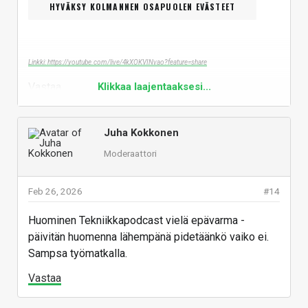
HYVÄKSY KOLMANNEN OSAPUOLEN EVÄSTEET
Linkki: https://youtube.com/live/4kXOKVINvao?feature=share
Vastaa
Klikkaa laajentaaksesi...
Juha Kokkonen
Moderaattori
Feb 26, 2026
#14
Huominen Tekniikkapodcast vielä epävarma -
päivitän huomenna lähempänä pidetäänkö vaiko ei.
Sampsa työmatkalla.
Vastaa