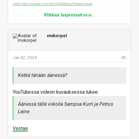
Linkki: https://youtube.com/live/UaN8dXpInvA?feature=share
Vastaa
Klikkaa laajentaaksesi...
mvkorpel
Jan 02, 2026
#2
Ketkä tänään äänessä?
YouTubessa videon kuvauksessa lukee:
Äänessä tällä viikolla Sampsa Kurri ja Petrus
Laine.
Vastaa