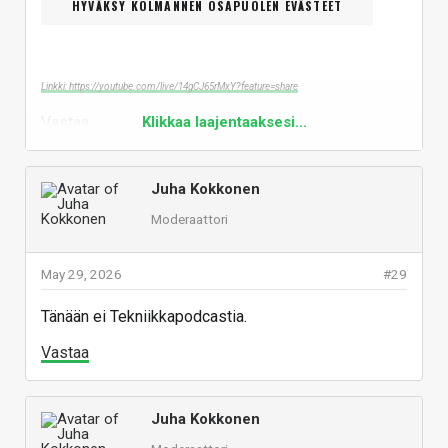
HYVÄKSY KOLMANNEN OSAPUOLEN EVÄSTEET
Linkki: https://youtube.com/live/14gCJ65rMxY?feature=share
Vastaa
Klikkaa laajentaaksesi...
Juha Kokkonen
Moderaattori
May 29, 2026
#29
Tänään ei Tekniikkapodcastia.
Vastaa
Juha Kokkonen