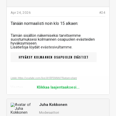
Apr 24, 2026
#24
Tänään normaalisti noin klo 15 alkaen:
Tämän sisällön näkemiseksi tarvitsemme
suostumuksesi kolmannen osapuolen evästeiden
hyväksymiseen.
Lisätietoja löydät
evästesivultamme
.
HYVÄKSY KOLMANNEN OSAPUOLEN EVÄSTEET
Linkki: https://youtube.com/live/At1RPSNNhII?feature=share
Vastaa
Klikkaa laajentaaksesi...
Juha Kokkonen
Moderaattori