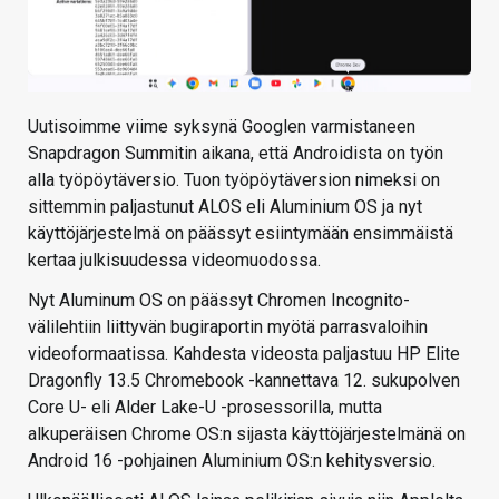
Uutisoimme viime syksynä Googlen varmistaneen
Snapdragon Summitin aikana, että Androidista on työn
alla työpöytäversio. Tuon työpöytäversion nimeksi on
sittemmin paljastunut ALOS eli Aluminium OS ja nyt
käyttöjärjestelmä on päässyt esiintymään ensimmäistä
kertaa julkisuudessa videomuodossa.
Nyt Aluminum OS on päässyt Chromen Incognito-
välilehtiin liittyvän bugiraportin myötä parrasvaloihin
videoformaatissa. Kahdesta videosta paljastuu HP Elite
Dragonfly 13.5 Chromebook -kannettava 12. sukupolven
Core U- eli Alder Lake-U -prosessorilla, mutta
alkuperäisen Chrome OS:n sijasta käyttöjärjestelmänä on
Android 16 -pohjainen Aluminium OS:n kehitysversio.