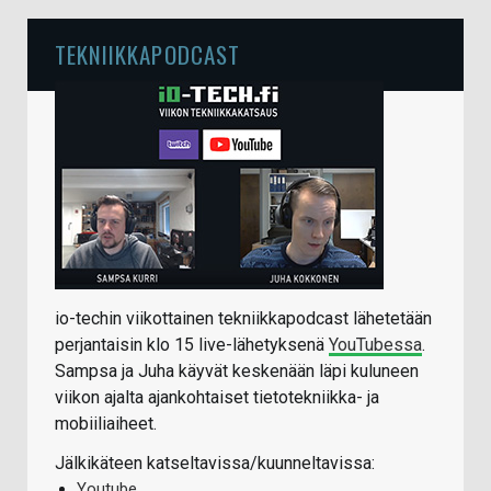
TEKNIIKKAPODCAST
io-techin viikottainen tekniikkapodcast lähetetään
perjantaisin klo 15 live-lähetyksenä
YouTubessa
.
Sampsa ja Juha käyvät keskenään läpi kuluneen
viikon ajalta ajankohtaiset tietotekniikka- ja
mobiiliaiheet.
Jälkikäteen katseltavissa/kuunneltavissa:
Youtube