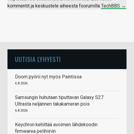
kommentit ja keskustele aiheesta foorumilla
TechBBS →
UUTISIA LYHYESTI
Doom pyörii nyt myös Paintissa
6.8.2026
Samsungin huhutaan tiputtavan Galaxy S27
Ultrasta neljännen takakameran pois
6.8.2026
Keychron kehittää avoimen lähdekoodin
firmwarea pelihiiriin