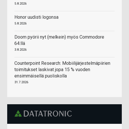
5.8.2026
Honor uudisti logonsa
5.8.2026
Doom pyörii nyt (melkein) myös Commodore
64:llä
3.8.2026
Counterpoint Research: Mobiilijärjestelmäpiirien
toimitukset laskivat jopa 15 % vuoden
ensimmäisellä puoliskolla
31.7.2026