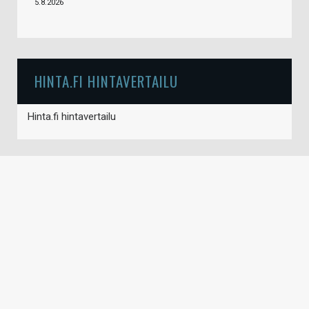
5.8.2026
HINTA.FI HINTAVERTAILU
Hinta.fi hintavertailu