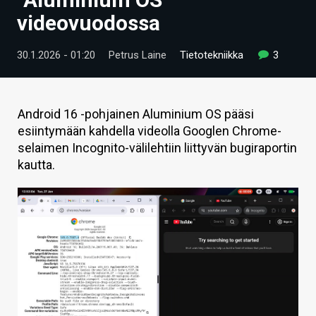
ARTIKKELIT
videovuodossa
VIDEOT
30.1.2026 - 01:20
Petrus Laine
Tietotekniikka
3
TECHBBS
TIETOA
Android 16 -pohjainen Aluminium OS pääsi
esiintymään kahdella videolla Googlen Chrome-
HINTA.FI
selaimen Incognito-välilehtiin liittyvän bugiraportin
kautta.
KAUPPA
VAIHDA TEEMA
HAKU