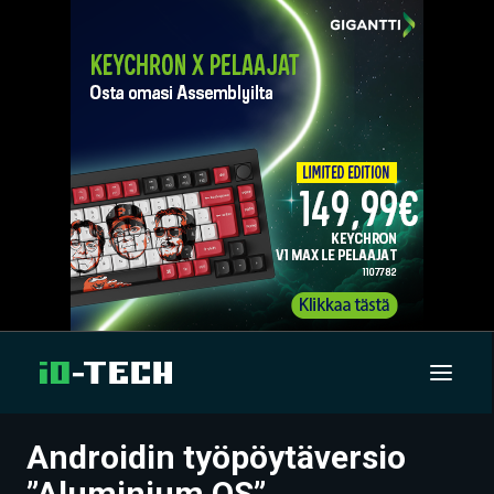
Androidin työpöytäversio
UUTISET
”Aluminium OS”