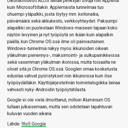
​Ulkonäöllisesti ALOS lainaa pelikirjan sivuja niin Applelta
kuin Microsoftiltakin. Applemaista tunnelmaa tuo
ohuempi yläpalkki, josta löytyy mm. kellonaika,
päivämäärä sekä akkukesto, verkkoyhteydet. Paksumpi
alapalkki on puolestaan Windows-maiseen tapaan koko
näytön levyinen ja nyt työpöytä on ikään kuin alapalkin
päällä, kun Chrome OS:ssä ilme oli päinvastainen.
Windows-tunnelmia näkyy myös ikkunoiden oikean
yläkulman pienennys-, maksimointi- ja sulkupainikkeissa
sekä vasemman yläkulman ikonissa, mutta toisaalta ne
olivat sitä jo Chrome OS:ssä. Googlen omaa kosketusta
edustaa vahvat pyöristykset niin ikkunoissa kuin itse
työpöydälläkin. Käyttöjärjestelmän toimintalogiikka lainaa
vahvasti nyky-Androidin työpöytätilasta.
Google ei ole vielä ilmoittanut, milloin Aluminium OS
tullaan julkaisemaan, mutta sen odotetaan tapahtuvan
kuluvan vuoden aikana.
Lähde:
9to5 Google