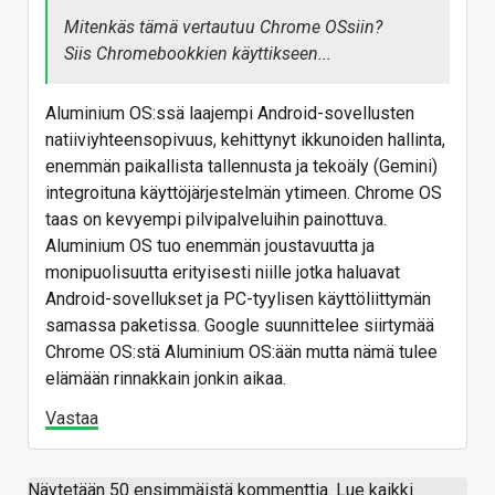
Mitenkäs tämä vertautuu Chrome OSsiin?
Siis Chromebookkien käyttikseen...
Aluminium OS:ssä laajempi Android-sovellusten
natiiviyhteensopivuus, kehittynyt ikkunoiden hallinta,
enemmän paikallista tallennusta ja tekoäly (Gemini)
integroituna käyttöjärjestelmän ytimeen. Chrome OS
taas on kevyempi pilvipalveluihin painottuva.
Aluminium OS tuo enemmän joustavuutta ja
monipuolisuutta erityisesti niille jotka haluavat
Android-sovellukset ja PC-tyylisen käyttöliittymän
samassa paketissa. Google suunnittelee siirtymää
Chrome OS:stä Aluminium OS:ään mutta nämä tulee
elämään rinnakkain jonkin aikaa.
Vastaa
Näytetään 50 ensimmäistä kommenttia. Lue kaikki