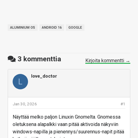
ALUMINIUM OS
ANDROID 16
GOOGLE
3
kommenttia
Kirjoita kommentti →
love_doctor
L
Jan 30, 2026
#1
Näyttää melko paljon Linuxin Gnomelta. Gnomessa
oletuksena alapalkki vaan pitää aktivoida näkyviin
windows-napilla ja pienennys/suurennus-napit pitää