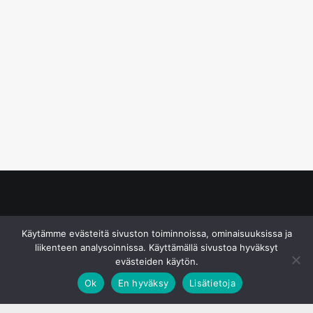
© S&J Media Oy
Käytämme evästeitä sivuston toiminnoissa, ominaisuuksissa ja
liikenteen analysoinnissa. Käyttämällä sivustoa hyväksyt
evästeiden käytön.
Ok
En hyväksy
Lisätietoja
;