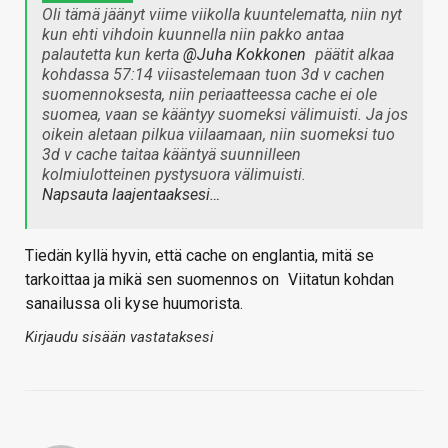
Oli tämä jäänyt viime viikolla kuuntelematta, niin nyt
kun ehti vihdoin kuunnella niin pakko antaa
palautetta kun kerta
@Juha Kokkonen
päätit alkaa
kohdassa 57:14 viisastelemaan tuon 3d v cachen
suomennoksesta, niin periaatteessa cache ei ole
suomea, vaan se kääntyy suomeksi välimuisti. Ja jos
oikein aletaan pilkua viilaamaan, niin suomeksi tuo
3d v cache taitaa kääntyä suunnilleen
kolmiulotteinen pystysuora välimuisti.
Napsauta laajentaaksesi…
Tiedän kyllä hyvin, että cache on englantia, mitä se
tarkoittaa ja mikä sen suomennos on
Viitatun kohdan
sanailussa oli kyse huumorista.
Kirjaudu sisään vastataksesi