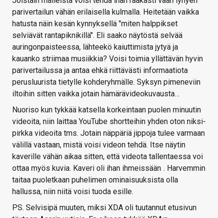
Joistain malleista voisi tehdä ihan raakasti vaan lyhyen
parivertailun vähän erilaisella kulmalla. Heitetään vaikka
hatusta näin kesän kynnyksellä "miten halppikset
selviävät rantapiknikillä". Eli saako näytöstä selvää
auringonpaisteessa, lähteekö kaiuttimista jytyä ja
kauanko striimaa musiikkia? Voisi toimia yllättävän hyvin
parivertailussa ja antaa ehkä riittävästi informaatiota
perusluurista tietylle kohderyhmälle. Syksyn pimeneviin
iltoihin sitten vaikka jotain hämärävideokuvausta…
Nuoriso kun tykkää katsella korkeintaan puolen minuutin
videoita, niin laittaa YouTube shortteihin yhden oton niksi-
pirkka videoita tms. Jotain näppäriä jippoja tulee varmaan
välillä vastaan, mistä voisi videon tehdä. Itse näytin
kaverille vähän aikaa sitten, että videota tallentaessa voi
ottaa myös kuvia. Kaveri oli ihan ihmeissään
. Harvemmin
taitaa puoletkaan puhelimen ominaisuuksista olla
hallussa, niin niitä voisi tuoda esille.
PS. Selvisipä muuten, miksi XDA oli tuutannut etusivun