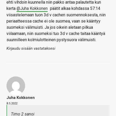
ehti vihdoin kuunnella niin pakko antaa palautetta kun
kerta
@Juha Kokkonen
päätit alkaa kohdassa 57:14
viisastelemaan tuon 3d v cachen suomennoksesta, niin
periaatteessa cache ei ole suomea, vaan se kääntyy
suomeksi välimuisti. Ja jos oikein aletaan pilkua
viilaamaan, niin suomeksi tuo 3d v cache taitaa kääntyä
suunnilleen kolmiulotteinen pystysuora välimuisti.
Kirjaudu sisään vastataksesi
Juha Kokkonen
8.5.2022
Timo 2 sanoi