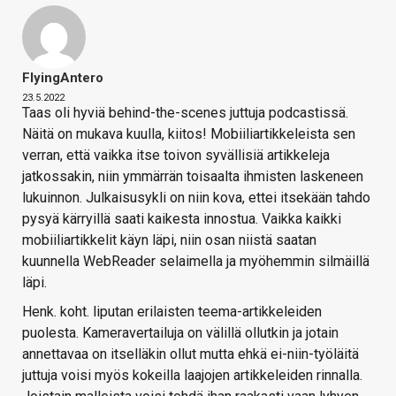
FlyingAntero
23.5.2022
Taas oli hyviä behind-the-scenes juttuja podcastissä.
Näitä on mukava kuulla, kiitos! Mobiiliartikkeleista sen
verran, että vaikka itse toivon syvällisiä artikkeleja
jatkossakin, niin ymmärrän toisaalta ihmisten laskeneen
lukuinnon. Julkaisusykli on niin kova, ettei itsekään tahdo
pysyä kärryillä saati kaikesta innostua. Vaikka kaikki
mobiiliartikkelit käyn läpi, niin osan niistä saatan
kuunnella WebReader selaimella ja myöhemmin silmäillä
läpi.
Henk. koht. liputan erilaisten teema-artikkeleiden
puolesta. Kameravertailuja on välillä ollutkin ja jotain
annettavaa on itselläkin ollut mutta ehkä ei-niin-työläitä
juttuja voisi myös kokeilla laajojen artikkeleiden rinnalla.