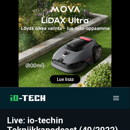
Live: io-techin
UUTISET
Tekniikkapodcast (40/2022)