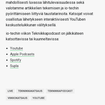
mahdollisesti luvassa lähitulevaisuudessa sekä
valotamme artikkelien tekemisen ja io-techin
pyörittämiseen liittyviä taustatarinoita. Katsojat voivat
osallistua lähetykseen interaktiivisesti YouTuben
keskusteluikkunan välityksellä.
io-techin viikon Tekniikkapodcast on jälkikäteen
katsottavissa tai kuunneltavissa:
Youtube
Apple Podcasts
Spotify
Supla
LIVE
TEKNIIKKAKATSAUS
TEKNIIKKAPODCAST
VIIKKOKATSAUS
YOUTUBE