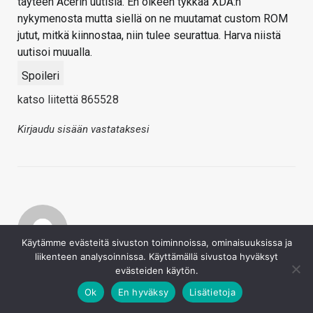
täyteen Acerin uutisia. En oikeen tykkää XDA:n
nykymenosta mutta siellä on ne muutamat custom ROM
jutut, mitkä kiinnostaa, niin tulee seurattua. Harva niistä
uutisoi muualla.
Spoileri
katso liitettä 865528
Kirjaudu sisään vastataksesi
Käytämme evästeitä sivuston toiminnoissa, ominaisuuksissa ja
liikenteen analysoinnissa. Käyttämällä sivustoa hyväksyt
Lassivv
evästeiden käytön.
23.5.2022
Täysin samoilla linjoilla että nuo behind the scenes -jutut
Ok
En hyväksy
Lisätietoja
olleet todella mielenkiintoista kuunneltavaa, heti siitä