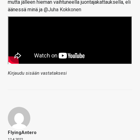
mutta jälleen hieman vaihtuneella juontajakattauksella, eli
äänessä minä ja
@Juha Kokkonen
Kirjaudu sisään vastataksesi
FlyingAntero
12.4.2022