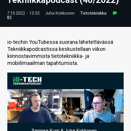
ARTIKKELIT
7.10.2022 - 13:55
Juha Kokkonen
Tietotekniikka
82
VIDEOT
TECHBBS
io-techin YouTubessa suorana lähetettävässä
TIETOA
Tekniikkapodcastissa keskustellaan viikon
kiinnostavimmista tietotekniikka- ja
HINTA.FI
mobiilimaailman tapahtumista.
KAUPPA
VAIHDA TEEMA
HAKU