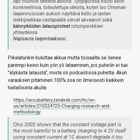
läpi nuorille tärkeitä asioita. Työpajoissa nousi esiin
konkreettisia, toteutettuja ideoita, kuten Iso Omenan
laajennusosan aukion näyttävä kello ja lasten
leikkipaikkaa vastapäätä olevat akvaariot sekä
kännyköiden latauspisteet
istuinpenkkien
yhteydessä.
Napsauta laajentaaksesi…
Pikalaturikin kuluttaa akkua mutta toisaalta se lienee
parempi keino kuin yön yli lataaminen, jos puhelin ei tue
"älykästä latausta", mistä oli podcastissä puhetta. Akun
varauksen pitäminen 100%:ssa on ilmeisesti kaikkein
haitallisinta akulle.
https://accubattery.zendesk.com/hc/en-
us/articles/210224725-Charging-research-and-
methodology
Choi 2002 shows that the constant voltage part is
the most harmful to a battery, charging to 4.2V itself
using constant current at 1C doesn’t degrade it too