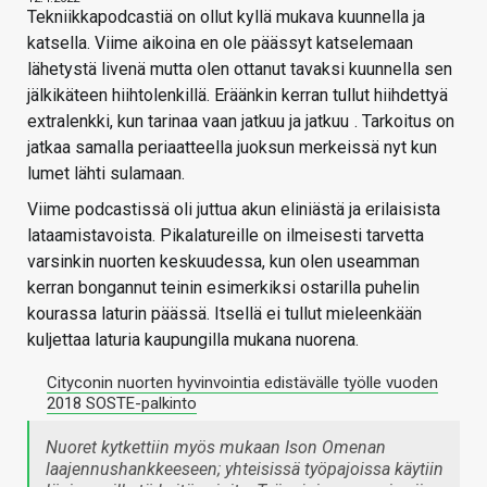
Tekniikkapodcastiä on ollut kyllä mukava kuunnella ja
katsella. Viime aikoina en ole päässyt katselemaan
lähetystä livenä mutta olen ottanut tavaksi kuunnella sen
jälkikäteen hiihtolenkillä. Eräänkin kerran tullut hiihdettyä
extralenkki, kun tarinaa vaan jatkuu ja jatkuu
. Tarkoitus on
jatkaa samalla periaatteella juoksun merkeissä nyt kun
lumet lähti sulamaan.
Viime podcastissä oli juttua akun eliniästä ja erilaisista
lataamistavoista. Pikalatureille on ilmeisesti tarvetta
varsinkin nuorten keskuudessa, kun olen useamman
kerran bongannut teinin esimerkiksi ostarilla puhelin
kourassa laturin päässä. Itsellä ei tullut mieleenkään
kuljettaa laturia kaupungilla mukana nuorena.
Cityconin nuorten hyvinvointia edistävälle työlle vuoden
2018 SOSTE-palkinto
Nuoret kytkettiin myös mukaan Ison Omenan
laajennushankkeeseen; yhteisissä työpajoissa käytiin