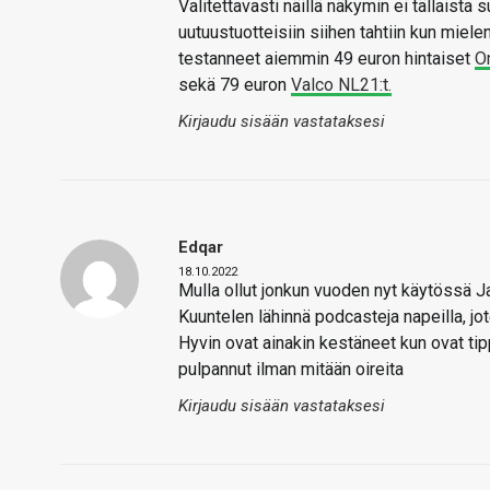
Valitettavasti näillä näkymin ei tällaista
uutuustuotteisiin siihen tahtiin kun miel
testanneet aiemmin 49 euron hintaiset
O
sekä 79 euron
Valco NL21:t.
Kirjaudu sisään vastataksesi
Edqar
18.10.2022
Mulla ollut jonkun vuoden nyt käytössä Ja
Kuuntelen lähinnä podcasteja napeilla, jo
Hyvin ovat ainakin kestäneet kun ovat tip
pulpannut ilman mitään oireita
Kirjaudu sisään vastataksesi