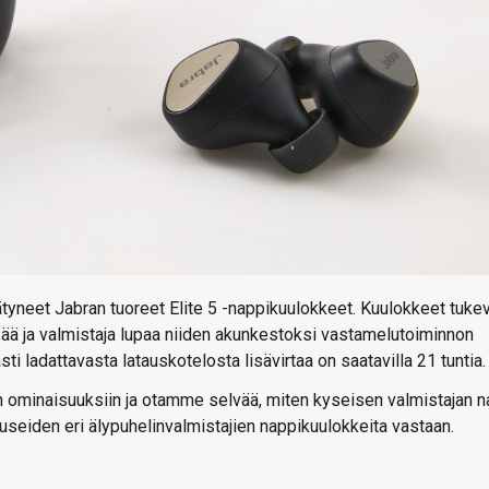
päätyneet Jabran tuoreet Elite 5 -nappikuulokkeet. Kuulokkeet tuke
ää ja valmistaja lupaa niiden akunkestoksi vastamelutoiminnon
i ladattavasta latauskotelosta lisävirtaa on saatavilla 21 tuntia.
n ominaisuuksiin ja otamme selvää, miten kyseisen valmistajan n
useiden eri älypuhelinvalmistajien nappikuulokkeita vastaan.