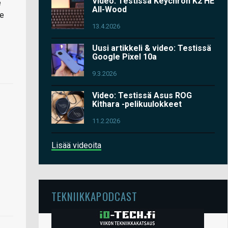
Video: Testissä Keychron K2 HE
e
All-Wood
me
13.4.2026
Uusi artikkeli & video: Testissä
Google Pixel 10a
9.3.2026
Video: Testissä Asus ROG
Kithara -pelikuulokkeet
11.2.2026
Lisää videoita
TEKNIIKKAPODCAST