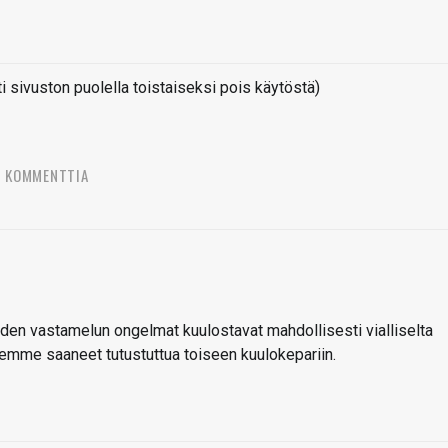
sivuston puolella toistaiseksi pois käytöstä)
6 KOMMENTTIA
den vastamelun ongelmat kuulostavat mahdollisesti vialliselta
 olemme saaneet tutustuttua toiseen kuulokepariin.