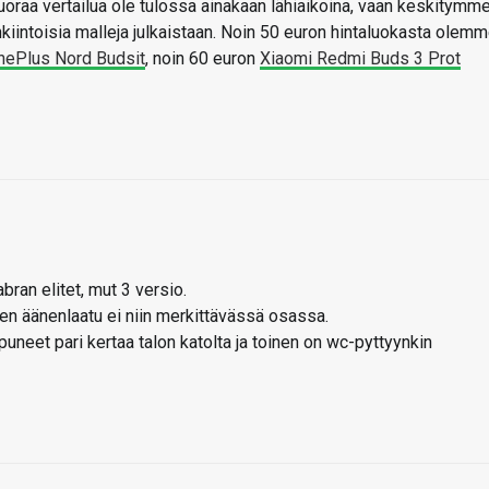
 suoraa vertailua ole tulossa ainakaan lähiaikoina, vaan keskitymm
enkiintoisia malleja julkaistaan. Noin 50 euron hintaluokasta olem
nePlus Nord Budsit
, noin 60 euron
Xiaomi Redmi Buds 3 Prot
bran elitet, mut 3 versio.
ten äänenlaatu ei niin merkittävässä osassa.
puneet pari kertaa talon katolta ja toinen on wc-pyttyynkin