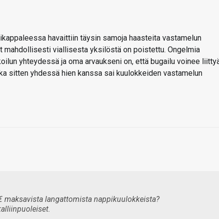
ikappaleessa havaittiin täysin samoja haasteita vastamelun
at mahdollisesti viallisesta yksilöstä on poistettu. Ongelmia
koilun yhteydessä ja oma arvaukseni on, että bugailu voinee liitty
joka sitten yhdessä hien kanssa sai kuulokkeiden vastamelun
50€ maksavista langattomista nappikuulokkeista?
alliinpuoleiset.