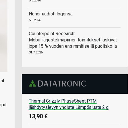
5.8.2026
Honor uudisti logonsa
5.8.2026
Counterpoint Research:
Mobiilijärjestelmäpiirien toimitukset laskivat
jopa 15 % vuoden ensimmäisellä puoliskolla
31.7.2026
vat
Thermal Grizzly PhaseSheet PTM
apit
jäähdytyslevyn yhdiste Lämpöalusta 2 g
13,90 €