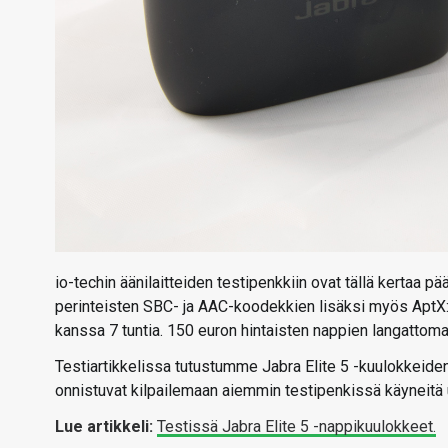
io-techin äänilaitteiden testipenkkiin ovat tällä kertaa 
perinteisten SBC- ja AAC-koodekkien lisäksi myös AptX:
kanssa 7 tuntia. 150 euron hintaisten nappien langattomast
Testiartikkelissa tutustumme Jabra Elite 5 -kuulokkeide
onnistuvat kilpailemaan aiemmin testipenkissä käyneitä 
Lue artikkeli:
Testissä Jabra Elite 5 -nappikuulokkeet.