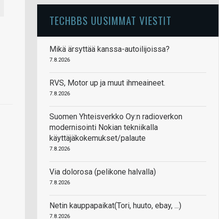
TECHBBS UUSIMMAT VIESTIT
Mikä ärsyttää kanssa-autoilijoissa?
7.8.2026
RVS, Motor up ja muut ihmeaineet.
7.8.2026
Suomen Yhteisverkko Oy:n radioverkon
modernisointi Nokian tekniikalla
käyttäjäkokemukset/palaute
7.8.2026
Via dolorosa (pelikone halvalla)
7.8.2026
Netin kauppapaikat(Tori, huuto, ebay, ...)
7.8.2026