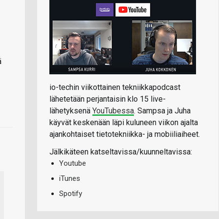
ä
io-techin viikottainen tekniikkapodcast
lähetetään perjantaisin klo 15 live-
lähetyksenä
YouTubessa
. Sampsa ja Juha
käyvät keskenään läpi kuluneen viikon ajalta
ajankohtaiset tietotekniikka- ja mobiiliaiheet.
Jälkikäteen katseltavissa/kuunneltavissa:
Youtube
iTunes
Spotify