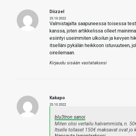
Diizzel
25.10.2022
Valmistajalta saapuneessa toisessa test
kanssa, joten artikkelissa olleet maininn
esiintyi useimmiten ulkoilun ja kevyen hi
itselläni pykälän heikkoon istuvuuteen, 
oireilemaan.
Kirjaudu sisään vastataksesi
Kakapo
25.10.2022
blu3tron sanoi
Miten olisi vertailu halvemmista, n. 
Itselle tollaset 150€ maksavat ovat jo k
Napsauta laajentaaksesi…