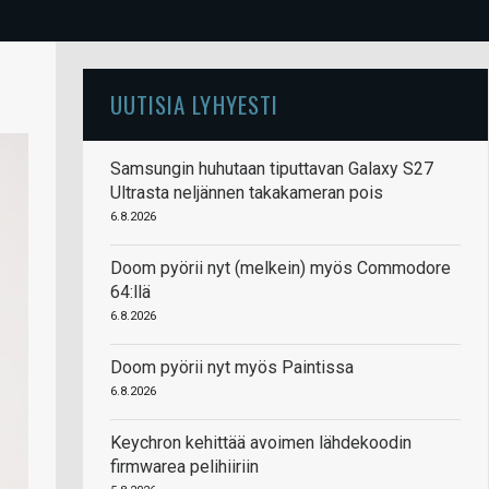
UUTISIA LYHYESTI
Samsungin huhutaan tiputtavan Galaxy S27
Ultrasta neljännen takakameran pois
6.8.2026
Doom pyörii nyt (melkein) myös Commodore
64:llä
6.8.2026
Doom pyörii nyt myös Paintissa
6.8.2026
Keychron kehittää avoimen lähdekoodin
firmwarea pelihiiriin