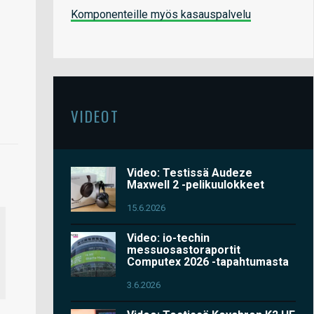
Komponenteille myös kasauspalvelu
VIDEOT
Video: Testissä Audeze
Maxwell 2 -pelikuulokkeet
15.6.2026
Video: io-techin
messuosastoraportit
Computex 2026 -tapahtumasta
3.6.2026