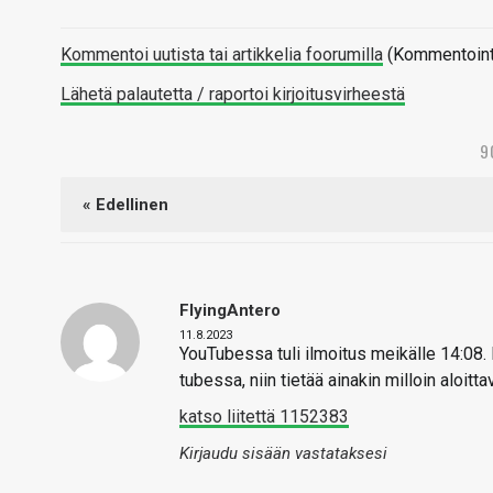
Kommentoi uutista tai artikkelia foorumilla
(Kommentointi 
Lähetä palautetta / raportoi kirjoitusvirheestä
9
« Edellinen
FlyingAntero
11.8.2023
YouTubessa tuli ilmoitus meikälle 14:08. M
tubessa, niin tietää ainakin milloin aloittav
katso liitettä 1152383
Kirjaudu sisään vastataksesi