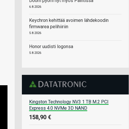
Doom pyörii nyt myös Paintissa
6.8.2026
Keychron kehittää avoimen lähdekoodin
firmwarea pelihiiriin
5.8.2026
Honor uudisti logonsa
5.8.2026
Kingston Technology NV3 1 TB M.2 PCI
Express 4.0 NVMe 3D NAND
158,90 €