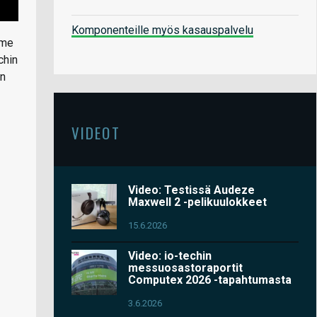
Komponenteille myös kasauspalvelu
mme
chin
an
VIDEOT
Video: Testissä Audeze
Maxwell 2 -pelikuulokkeet
15.6.2026
Video: io-techin
messuosastoraportit
Computex 2026 -tapahtumasta
3.6.2026