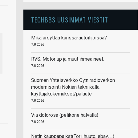
TECHBBS UUSIMMAT VIESTIT
Mikä ärsyttää kanssa-autoilijoissa?
7.8.2026
RVS, Motor up ja muut ihmeaineet.
7.8.2026
Suomen Yhteisverkko Oy:n radioverkon
modernisointi Nokian tekniikalla
käyttäjäkokemukset/palaute
7.8.2026
Via dolorosa (pelikone halvalla)
7.8.2026
Netin kauppapaikat(Tori, huuto, ebay, ...)