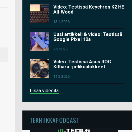
Video: Testissä Keychron K2 HE
All-Wood
13.4.2026
Uusi artikkeli & video: Testissä
Google Pixel 10a
9.3.2026
Video: Testissä Asus ROG
Kithara -pelikuulokkeet
11.2.2026
Lisää videoita
TEKNIIKKAPODCAST