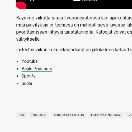
Käymme viikottaisissa livepodcasteissa läpi ajankohtaise
mitä päivityksiä io-techissä on mahdollisesti luvassa l
pyörittämiseen liittyviä taustatarinoita. Katsojat voivat
välityksellä.
io-techin viikon Tekniikkapodcast on jälkikäteen katsotta
Youtube
Apple Podcasts
Spotify
Supla
LIVE
PODCAST
TEKNIIKKAKATSAUS
TEKNIIKKAPODCAST
V