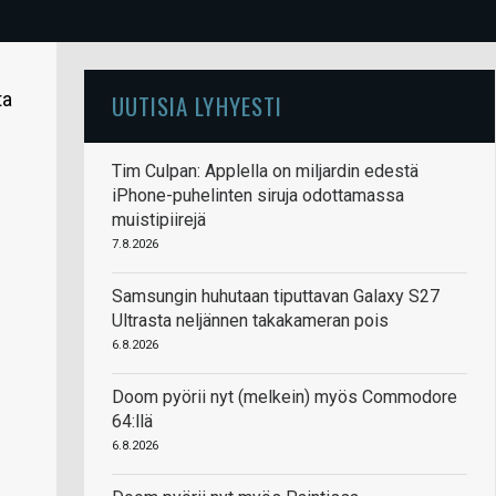
ta
UUTISIA LYHYESTI
Tim Culpan: Applella on miljardin edestä
iPhone-puhelinten siruja odottamassa
muistipiirejä
7.8.2026
Samsungin huhutaan tiputtavan Galaxy S27
Ultrasta neljännen takakameran pois
6.8.2026
Doom pyörii nyt (melkein) myös Commodore
64:llä
6.8.2026