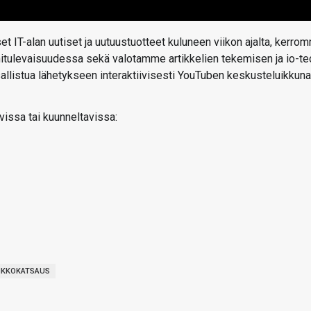
t IT-alan uutiset ja uutuustuotteet kuluneen viikon ajalta, kerro
ähitulevaisuudessa sekä valotamme artikkelien tekemisen ja io-te
 osallistua lähetykseen interaktiivisesti YouTuben keskusteluikkun
vissa tai kuunneltavissa:
IIKKOKATSAUS