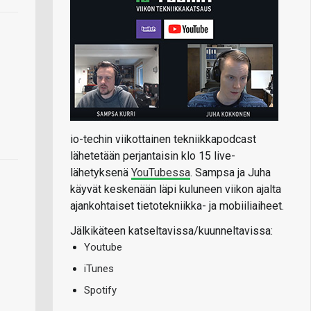
io-techin viikottainen tekniikkapodcast
lähetetään perjantaisin klo 15 live-
lähetyksenä
YouTubessa
. Sampsa ja Juha
käyvät keskenään läpi kuluneen viikon ajalta
ajankohtaiset tietotekniikka- ja mobiiliaiheet.
Jälkikäteen katseltavissa/kuunneltavissa:
Youtube
iTunes
Spotify