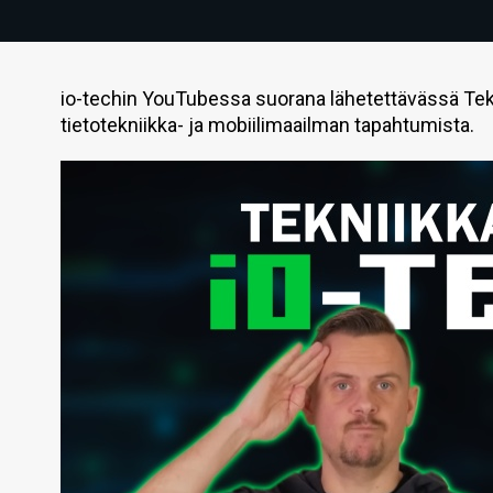
io-techin YouTubessa suorana lähetettävässä Tek
tietotekniikka- ja mobiilimaailman tapahtumista.