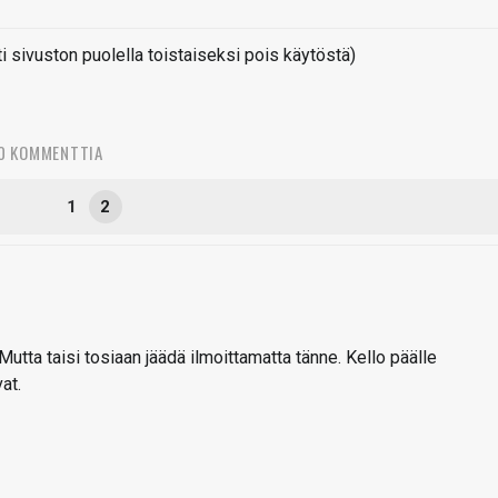
sivuston puolella toistaiseksi pois käytöstä)
0 KOMMENTTIA
1
2
utta taisi tosiaan jäädä ilmoittamatta tänne. Kello päälle
at.