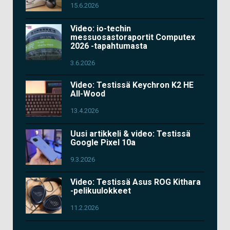
15.6.2026
Video: io-techin
messuosastoraportit Computex
2026 -tapahtumasta
3.6.2026
Video: Testissä Keychron K2 HE
All-Wood
13.4.2026
Uusi artikkeli & video: Testissä
Google Pixel 10a
9.3.2026
Video: Testissä Asus ROG Kithara
-pelikuulokkeet
11.2.2026