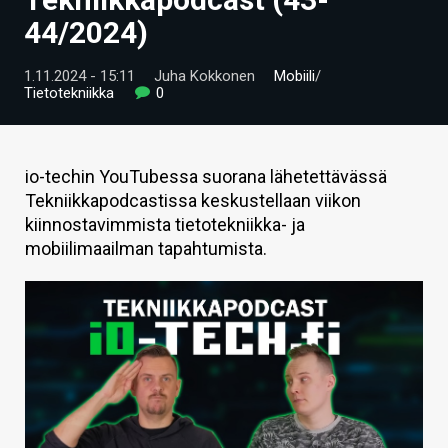
ARTIKKELIT
44/2024)
VIDEOT
1.11.2024 - 15:11
Juha Kokkonen
Mobiili
/
Tietotekniikka
0
TECHBBS
TIETOA
io-techin YouTubessa suorana lähetettävässä
HINTA.FI
Tekniikkapodcastissa keskustellaan viikon
kiinnostavimmista tietotekniikka- ja
KAUPPA
mobiilimaailman tapahtumista.
VAIHDA TEEMA
HAKU