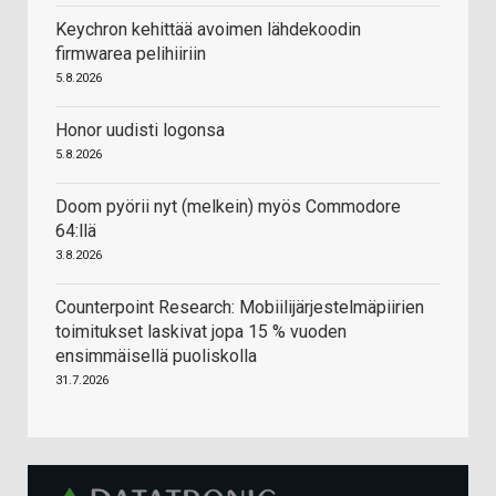
Keychron kehittää avoimen lähdekoodin
firmwarea pelihiiriin
5.8.2026
Honor uudisti logonsa
5.8.2026
Doom pyörii nyt (melkein) myös Commodore
64:llä
3.8.2026
Counterpoint Research: Mobiilijärjestelmäpiirien
toimitukset laskivat jopa 15 % vuoden
ensimmäisellä puoliskolla
31.7.2026