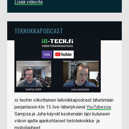
Lisää videoita
TEKNIIKKAPODCAST
io-techin viikottainen tekniikkapodcast lähetetään
perjantaisin klo 15 live-lähetyksenä
YouTubessa
.
Sampsa ja Juha käyvät keskenään läpi kuluneen
viikon ajalta ajankohtaiset tietotekniikka- ja
mobiiliaiheet.