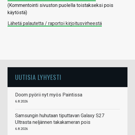
(Kommentointi sivuston puolella toistakseksi pois
käytöstä)
Lähetä palautetta / raportoi kirjoitusvirheestä
UUTISIA LYHYESTI
Doom pyörii nyt myös Paintissa
6.8.2026
Samsungin huhutaan tiputtavan Galaxy S27
Ultrasta neljännen takakameran pois
6.8.2026