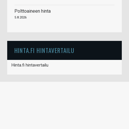
Polttoaineen hinta
5.8.2026
HINTA.FI HINTAVERTAILU
Hinta.fi hintavertailu