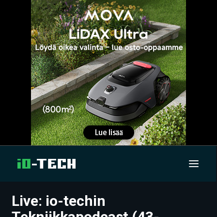
Live: io-techin
UUTISET
Tekniikkapodcast (43-