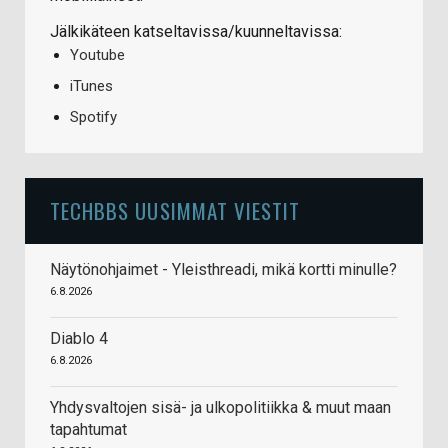
Jälkikäteen katseltavissa/kuunneltavissa:
Youtube
iTunes
Spotify
TECHBBS UUSIMMAT VIESTIT
Näytönohjaimet - Yleisthreadi, mikä kortti minulle?
6.8.2026
Diablo 4
6.8.2026
Yhdysvaltojen sisä- ja ulkopolitiikka & muut maan
tapahtumat