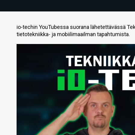
io-techin YouTubessa suorana lähetettävässä Tek
tietotekniikka- ja mobiilimaailman tapahtumista.