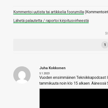
Kommentoi uutista tai artikkelia foorumilla
(Kommentointi 
Lähetä palautetta / raportoi kirjoitusvirheestä
9
1
Juha Kokkonen
5.1.2023
Vuoden ensimmäinen Tekniikkapodcast lop
tammikuuta noin klo 15 alkaen. Äänessä 