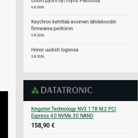
Doom pyörii nyt myös Paintissa
6.8.2026
Keychron kehittää avoimen lähdekoodin
firmwarea pelihiiriin
5.8.2026
Honor uudisti logonsa
5.8.2026
Kingston Technology NV3 1 TB M.2 PCI
Express 4.0 NVMe 3D NAND
158,90 €