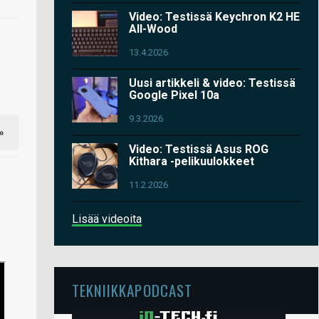
Video: Testissä Keychron K2 HE
All-Wood
13.4.2026
Uusi artikkeli & video: Testissä
Google Pixel 10a
9.3.2026
»
Video: Testissä Asus ROG
Kithara -pelikuulokkeet
11.2.2026
Lisää videoita
TEKNIIKKAPODCAST