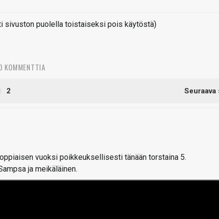
sivuston puolella toistaiseksi pois käytöstä)
0 KOMMENTTIA
2
Seuraava 
piaisen vuoksi poikkeuksellisesti tänään torstaina 5.
Sampsa ja meikäläinen.