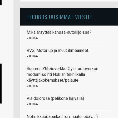
TECHBBS UUSIMMAT VIESTIT
Mikä ärsyttää kanssa-autoilijoissa?
7.8.2026
RVS, Motor up ja muut ihmeaineet.
7.8.2026
Suomen Yhteisverkko Oy:n radioverkon
modernisointi Nokian tekniikalla
käyttäjäkokemukset/palaute
7.8.2026
Via dolorosa (pelikone halvalla)
7.8.2026
Netin kauppapaikat(Tori, huuto, ebay, ...)