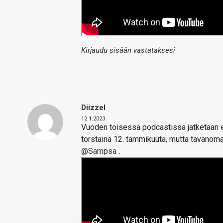
Kirjaudu sisään vastataksesi
Diizzel
12.1.2023
Vuoden toisessa podcastissa jatketaan en
torstaina 12. tammikuuta, mutta tavanoma
@Sampsa
.