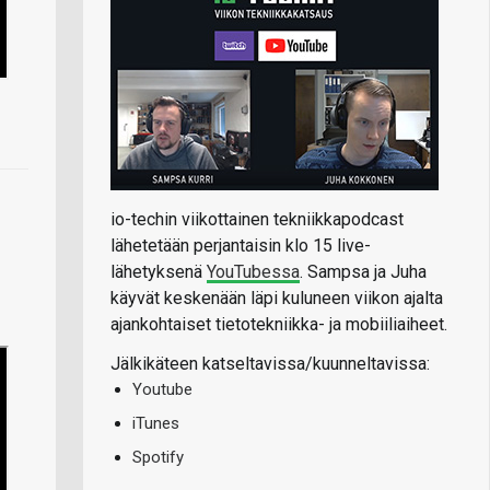
io-techin viikottainen tekniikkapodcast
lähetetään perjantaisin klo 15 live-
lähetyksenä
YouTubessa
. Sampsa ja Juha
käyvät keskenään läpi kuluneen viikon ajalta
ajankohtaiset tietotekniikka- ja mobiiliaiheet.
Jälkikäteen katseltavissa/kuunneltavissa:
Youtube
iTunes
Spotify