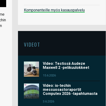
Komponenteille myös kasauspalvelu
mme
chin
an
VIDEOT
Video: Testissä Audeze
Maxwell 2 -pelikuulokkeet
15.6.2026
Video: io-techin
messuosastoraportit
Computex 2026 -tapahtumasta
3.6.2026