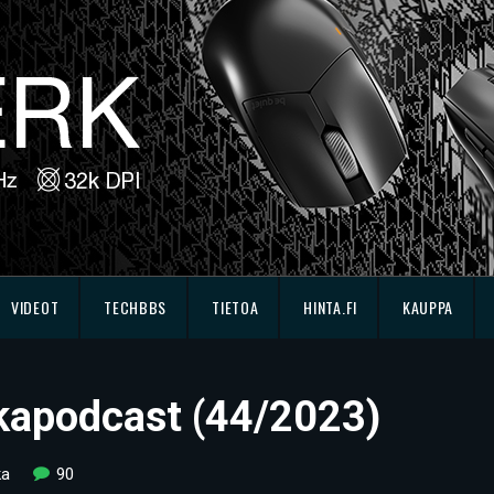
VIDEOT
TECHBBS
TIETOA
HINTA.FI
KAUPPA
kkapodcast (44/2023)
ka
90