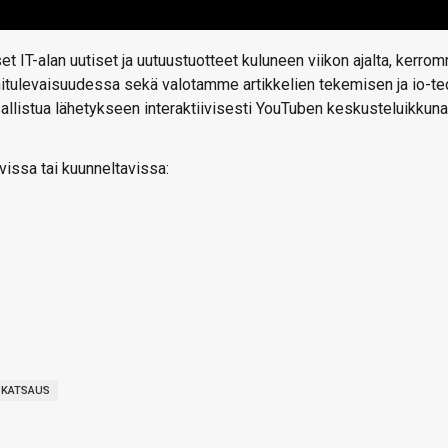
t IT-alan uutiset ja uutuustuotteet kuluneen viikon ajalta, kerro
ähitulevaisuudessa sekä valotamme artikkelien tekemisen ja io-te
 osallistua lähetykseen interaktiivisesti YouTuben keskusteluikkun
vissa tai kuunneltavissa:
OKATSAUS