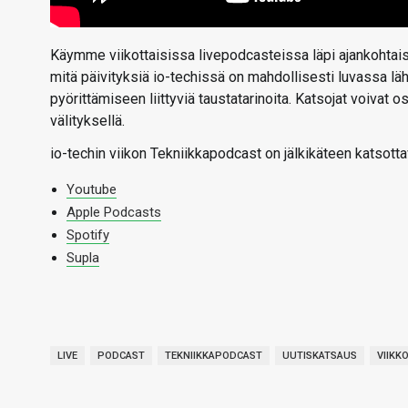
Käymme viikottaisissa livepodcasteissa läpi ajankohtaise
mitä päivityksiä io-techissä on mahdollisesti luvassa l
pyörittämiseen liittyviä taustatarinoita. Katsojat voivat
välityksellä.
io-techin viikon Tekniikkapodcast on jälkikäteen katsotta
Youtube
Apple Podcasts
Spotify
Supla
LIVE
PODCAST
TEKNIIKKAPODCAST
UUTISKATSAUS
VIIKK