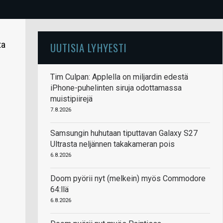
ta
UUTISIA LYHYESTI
Tim Culpan: Applella on miljardin edestä
iPhone-puhelinten siruja odottamassa
muistipiirejä
7.8.2026
Samsungin huhutaan tiputtavan Galaxy S27
Ultrasta neljännen takakameran pois
6.8.2026
Doom pyörii nyt (melkein) myös Commodore
64:llä
6.8.2026