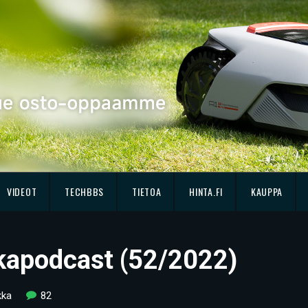
VIDEOT
TECHBBS
TIETOA
HINTA.FI
KAUPPA
kkapodcast (52/2022)
kka
82