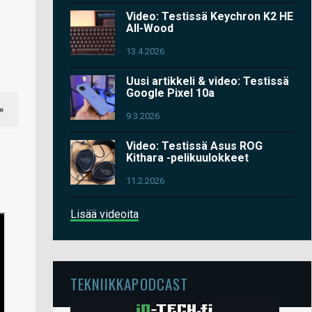
Video: Testissä Keychron K2 HE
All-Wood
13.4.2026
Uusi artikkeli & video: Testissä
Google Pixel 10a
»
9.3.2026
Video: Testissä Asus ROG
Kithara -pelikuulokkeet
11.2.2026
Lisää videoita
TEKNIIKKAPODCAST