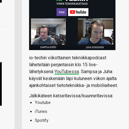
io-techin viikottainen tekniikkapodcast
lähetetään perjantaisin klo 15 live-
lähetyksenä
YouTubessa
. Sampsa ja Juha
käyvät keskenään läpi kuluneen viikon ajalta
ajankohtaiset tietotekniikka- ja mobiiliaiheet.
Jälkikäteen katseltavissa/kuunneltavissa:
Youtube
iTunes
Spotify