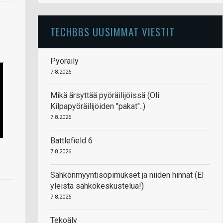
TECHBBS UUSIMMAT VIESTIT
Pyöräily
7.8.2026
Mikä ärsyttää pyöräilijöissä (Oli:
Kilpapyöräilijöiden "pakat"..)
7.8.2026
Battlefield 6
7.8.2026
Sähkönmyyntisopimukset ja niiden hinnat (EI
yleistä sähkökeskustelua!)
7.8.2026
Tekoäly