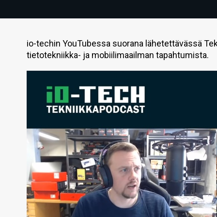
io-techin YouTubessa suorana lähetettävässä Tek
tietotekniikka- ja mobiilimaailman tapahtumista.