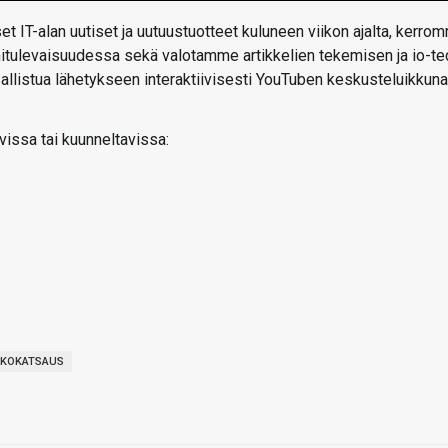
t IT-alan uutiset ja uutuustuotteet kuluneen viikon ajalta, kerro
ähitulevaisuudessa sekä valotamme artikkelien tekemisen ja io-te
 osallistua lähetykseen interaktiivisesti YouTuben keskusteluikkun
vissa tai kuunneltavissa:
KKOKATSAUS