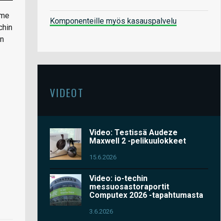
mme
Komponenteille myös kasauspalvelu
chin
an
VIDEOT
Video: Testissä Audeze
Maxwell 2 -pelikuulokkeet
15.6.2026
Video: io-techin
messuosastoraportit
Computex 2026 -tapahtumasta
3.6.2026