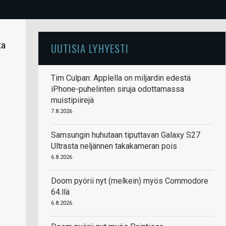
ta
UUTISIA LYHYESTI
Tim Culpan: Applella on miljardin edestä
iPhone-puhelinten siruja odottamassa
muistipiirejä
7.8.2026
Samsungin huhutaan tiputtavan Galaxy S27
Ultrasta neljännen takakameran pois
6.8.2026
Doom pyörii nyt (melkein) myös Commodore
64:llä
6.8.2026