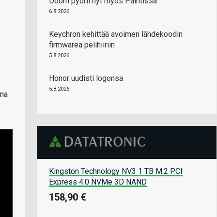
Doom pyörii nyt myös Paintissa
6.8.2026
Keychron kehittää avoimen lähdekoodin
firmwarea pelihiiriin
5.8.2026
Honor uudisti logonsa
5.8.2026
ana
Kingston Technology NV3 1 TB M.2 PCI
Express 4.0 NVMe 3D NAND
158,90 €