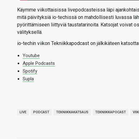
Käymme viikottaisissa livepodcasteissa läpi ajankohtaise
mitä päivityksiä io-techissä on mahdollisesti luvassa l
pyörittämiseen liittyviä taustatarinoita. Katsojat voivat
välityksellä.
io-techin viikon Tekniikkapodcast on jälkikäteen katsotta
Youtube
Apple Podcasts
Spotify
Supla
LIVE
PODCAST
TEKNIIKKAKATSAUS
TEKNIIKKAPOCAST
VII