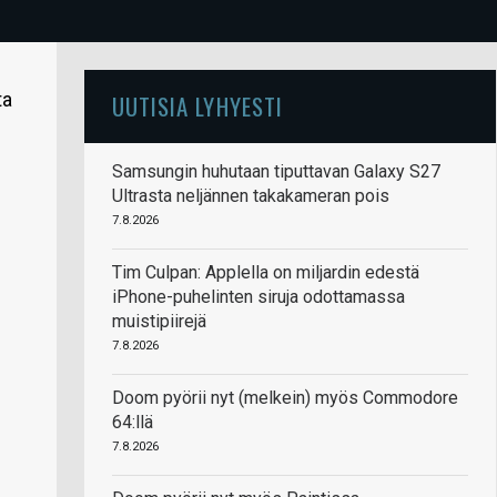
ta
UUTISIA LYHYESTI
Samsungin huhutaan tiputtavan Galaxy S27
Ultrasta neljännen takakameran pois
7.8.2026
Tim Culpan: Applella on miljardin edestä
iPhone-puhelinten siruja odottamassa
muistipiirejä
7.8.2026
Doom pyörii nyt (melkein) myös Commodore
64:llä
7.8.2026