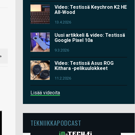
Video: Testissä Keychron K2 HE
All-Wood
13.4.2026
Uusi artikkeli & video: Testissä
Google Pixel 10a
9.3.2026
»
Video: Testissä Asus ROG
Kithara -pelikuulokkeet
11.2.2026
Lisää videoita
TEKNIIKKAPODCAST