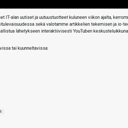
t IT-alan uutiset ja uutuustuotteet kuluneen viikon ajalta, kerro
ähitulevaisuudessa sekä valotamme artikkelien tekemisen ja io-te
 osallistua lähetykseen interaktiivisesti YouTuben keskusteluikkun
vissa tai kuunneltavissa:
S