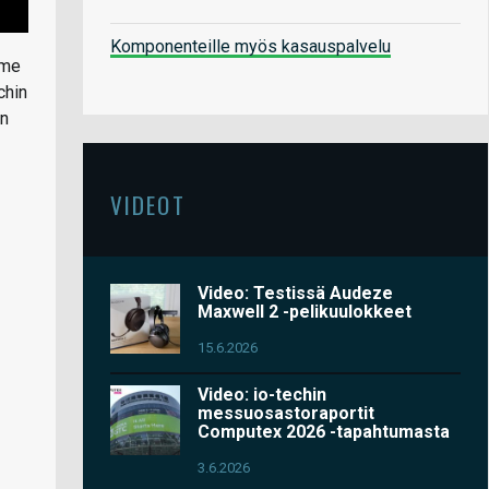
Komponenteille myös kasauspalvelu
mme
chin
an
VIDEOT
Video: Testissä Audeze
Maxwell 2 -pelikuulokkeet
15.6.2026
Video: io-techin
messuosastoraportit
Computex 2026 -tapahtumasta
3.6.2026