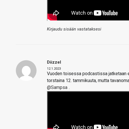
Kirjaudu sisään vastataksesi
Diizzel
12.1.2023
Vuoden toisessa podcastissa jatketaan en
torstaina 12. tammikuuta, mutta tavanoma
@Sampsa
.