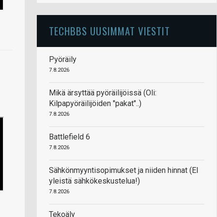
TECHBBS UUSIMMAT VIESTIT
Pyöräily
7.8.2026
Mikä ärsyttää pyöräilijöissä (Oli:
Kilpapyöräilijöiden "pakat"..)
7.8.2026
Battlefield 6
7.8.2026
Sähkönmyyntisopimukset ja niiden hinnat (EI
yleistä sähkökeskustelua!)
7.8.2026
Tekoäly