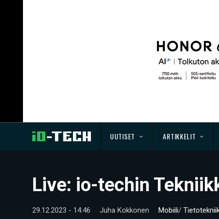
UUTISET
ARTIKKELIT
Live: io-techin Teknii
29.12.2023 - 14:46
Juha Kokkonen
Mobiili
/
Tietoteknii