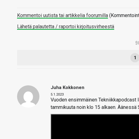
Kommentoi uutista tai artikkelia foorumilla
(Kommentointi 
Lähetä palautetta / raportoi kirjoitusvirheestä
9
1
Juha Kokkonen
5.1.2023
Vuoden ensimmäinen Tekniikkapodcast lop
tammikuuta noin klo 15 alkaen. Äänessä 