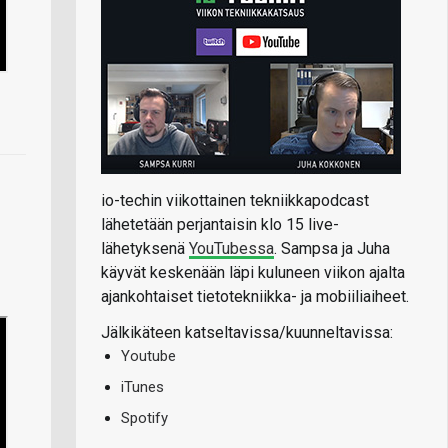
io-techin viikottainen tekniikkapodcast
lähetetään perjantaisin klo 15 live-
lähetyksenä
YouTubessa
. Sampsa ja Juha
käyvät keskenään läpi kuluneen viikon ajalta
ajankohtaiset tietotekniikka- ja mobiiliaiheet.
Jälkikäteen katseltavissa/kuunneltavissa:
Youtube
iTunes
Spotify