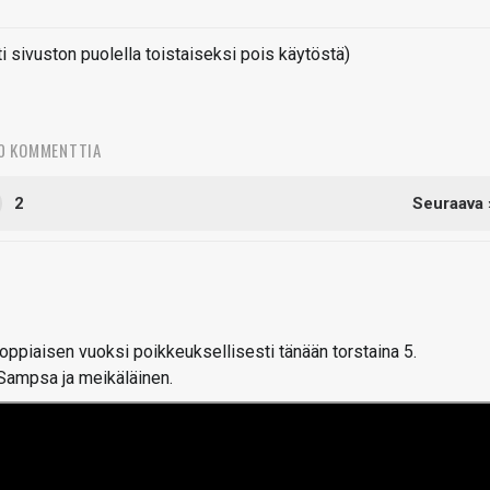
sivuston puolella toistaiseksi pois käytöstä)
0 KOMMENTTIA
2
Seuraava 
piaisen vuoksi poikkeuksellisesti tänään torstaina 5.
Sampsa ja meikäläinen.