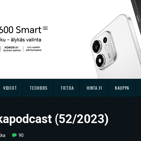
VIDEOT
TECHBBS
TIETOA
HINTA.FI
KAUPPA
kkapodcast (52/2023)
kka
90