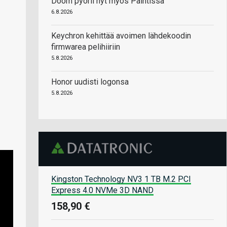
Doom pyörii nyt myös Paintissa
6.8.2026
Keychron kehittää avoimen lähdekoodin
firmwarea pelihiiriin
5.8.2026
Honor uudisti logonsa
5.8.2026
Kingston Technology NV3 1 TB M.2 PCI
Express 4.0 NVMe 3D NAND
158,90 €