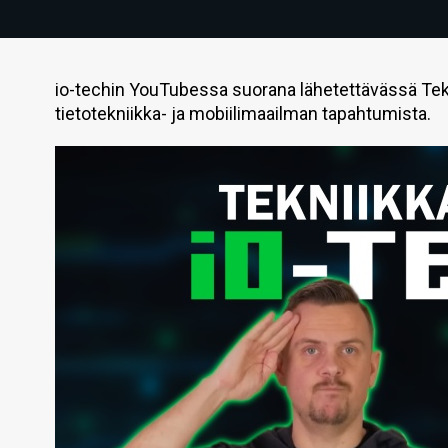
io-techin YouTubessa suorana lähetettävässä Tek
tietotekniikka- ja mobiilimaailman tapahtumista.