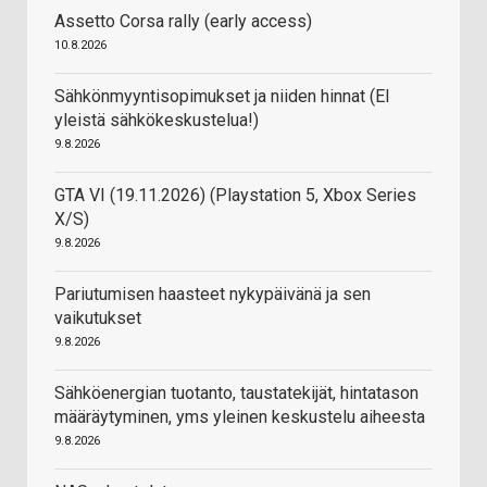
Assetto Corsa rally (early access)
10.8.2026
Sähkönmyyntisopimukset ja niiden hinnat (EI
yleistä sähkökeskustelua!)
9.8.2026
GTA VI (19.11.2026) (Playstation 5, Xbox Series
X/S)
9.8.2026
Pariutumisen haasteet nykypäivänä ja sen
vaikutukset
9.8.2026
Sähköenergian tuotanto, taustatekijät, hintatason
määräytyminen, yms yleinen keskustelu aiheesta
9.8.2026