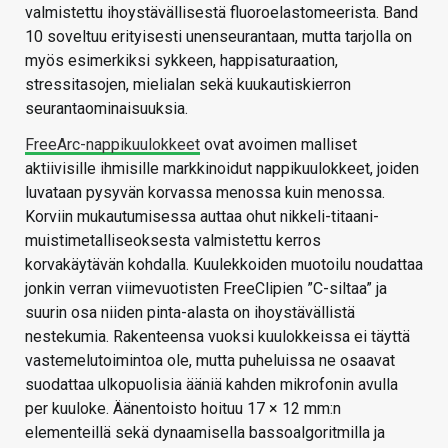
valmistettu ihoystävällisestä fluoroelastomeerista. Band
10 soveltuu erityisesti unenseurantaan, mutta tarjolla on
myös esimerkiksi sykkeen, happisaturaation,
stressitasojen, mielialan sekä kuukautiskierron
seurantaominaisuuksia.
FreeArc-nappikuulokkeet
ovat avoimen malliset
aktiivisille ihmisille markkinoidut nappikuulokkeet, joiden
luvataan pysyvän korvassa menossa kuin menossa.
Korviin mukautumisessa auttaa ohut nikkeli-titaani-
muistimetalliseoksesta valmistettu kerros
korvakäytävän kohdalla. Kuulekkoiden muotoilu noudattaa
jonkin verran viimevuotisten FreeClipien ”C-siltaa” ja
suurin osa niiden pinta-alasta on ihoystävällistä
nestekumia. Rakenteensa vuoksi kuulokkeissa ei täyttä
vastemelutoimintoa ole, mutta puheluissa ne osaavat
suodattaa ulkopuolisia ääniä kahden mikrofonin avulla
per kuuloke. Äänentoisto hoituu 17 × 12 mm:n
elementeillä sekä dynaamisella bassoalgoritmilla ja