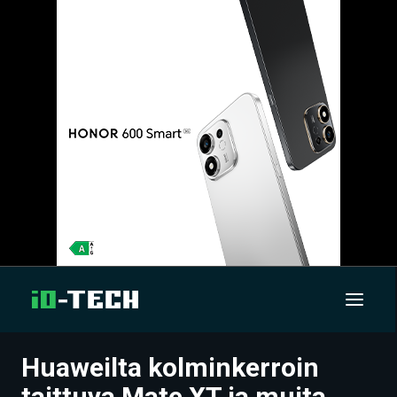
Huaweilta kolminkerroin
UUTISET
taittuva Mate XT ja muita