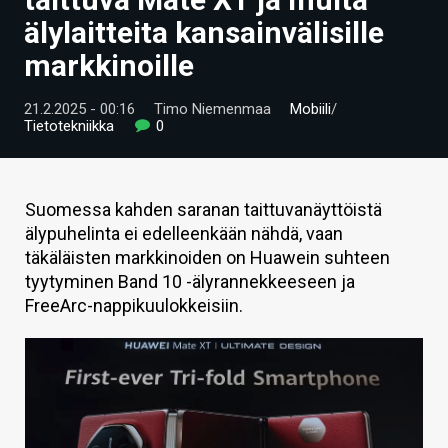
ARTIKKELIT
älylaitteita kansainvälisille
markkinoille
VIDEOT
TECHBBS
21.2.2025 - 00:16
Timo Niemenmaa
Mobiili
/
Tietotekniikka
0
TIETOA
HINTA.FI
Suomessa kahden saranan taittuvanäyttöistä
älypuhelinta ei edelleenkään nähdä, vaan
KAUPPA
täkäläisten markkinoiden on Huawein suhteen
VAIHDA TEEMA
tyytyminen Band 10 -älyrannekkeeseen ja
FreeArc-nappikuulokkeisiin.
HAKU