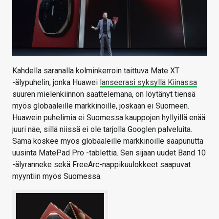
Kahdella saranalla kolminkerroin taittuva Mate XT
-älypuhelin, jonka Huawei
lanseerasi syksyllä Kiinassa
suuren mielenkiinnon saattelemana, on löytänyt tiensä
myös globaaleille markkinoille, joskaan ei Suomeen.
Huawein puhelimia ei Suomessa kauppojen hyllyillä enää
juuri näe, sillä niissä ei ole tarjolla Googlen palveluita.
Sama koskee myös globaaleille markkinoille saapunutta
uusinta MatePad Pro -tablettia. Sen sijaan uudet Band 10
-älyranneke sekä FreeArc-nappikuulokkeet saapuvat
myyntiin myös Suomessa.