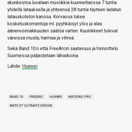
akunkestoa luvataan musiikkia kuunneltaessa 7 tuntia
yhdellä latauksella ja yhteensä 28 tuntia täyteen ladatun
latauskotelon kanssa. Korvaosa tukee
kosketuskomentoja ml. pyyhkäisyt ylös ja alas
äänenvoimakkuuden säätöä varten. Kuulokkeet tulevat
väreissä musta, harmaa ja vihreä.
Sekä Band 10:n että FreeArcin saatavuus ja hinnoittelu
Suomessa paljastetaan lähiaikoina.
Lähde:
Huawei
BAND 10
FREEARC
HUAWEI
MATEPAD PRO
MATE XT ULTIMATE DESIGN