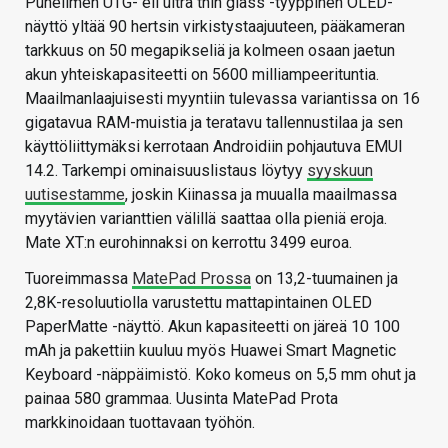
Puhelimen UTG- eli ultra thin glass -tyyppinen OLED-
näyttö yltää 90 hertsin virkistystaajuuteen, pääkameran
tarkkuus on 50 megapikseliä ja kolmeen osaan jaetun
akun yhteiskapasiteetti on 5600 milliampeerituntia.
Maailmanlaajuisesti myyntiin tulevassa variantissa on 16
gigatavua RAM-muistia ja teratavu tallennustilaa ja sen
käyttöliittymäksi kerrotaan Androidiin pohjautuva EMUI
14.2. Tarkempi ominaisuuslistaus löytyy
syyskuun
uutisestamme
, joskin Kiinassa ja muualla maailmassa
myytävien varianttien välillä saattaa olla pieniä eroja.
Mate XT:n eurohinnaksi on kerrottu 3499 euroa.
Tuoreimmassa
MatePad Prossa
on 13,2-tuumainen ja
2,8K-resoluutiolla varustettu mattapintainen OLED
PaperMatte -näyttö. Akun kapasiteetti on järeä 10 100
mAh ja pakettiin kuuluu myös Huawei Smart Magnetic
Keyboard -näppäimistö. Koko komeus on 5,5 mm ohut ja
painaa 580 grammaa. Uusinta MatePad Prota
markkinoidaan tuottavaan työhön.