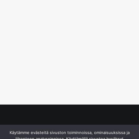
© S&J Media Oy
Käytämme evästeitä sivuston toiminnoissa, ominaisuuksissa ja
liikenteen analysoinnissa. Käyttämällä sivustoa hyväksyt