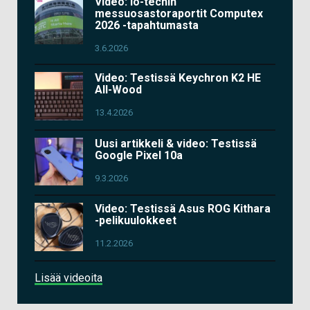
Video: io-techin
messuosastoraportit Computex
2026 -tapahtumasta
3.6.2026
Video: Testissä Keychron K2 HE
All-Wood
13.4.2026
Uusi artikkeli & video: Testissä
Google Pixel 10a
9.3.2026
Video: Testissä Asus ROG Kithara
-pelikuulokkeet
11.2.2026
Lisää videoita