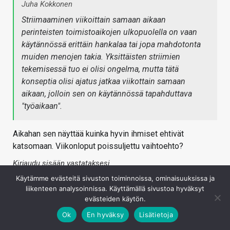
Juha Kokkonen
Striimaaminen viikoittain samaan aikaan
perinteisten toimistoaikojen ulkopuolella on vaan
käytännössä erittäin hankalaa tai jopa mahdotonta
muiden menojen takia. Yksittäisten striimien
tekemisessä tuo ei olisi ongelma, mutta tätä
konseptia olisi ajatus jatkaa viikottain samaan
aikaan, jolloin sen on käytännössä tapahduttava
"työaikaan".
Aikahan sen näyttää kuinka hyvin ihmiset ehtivät
katsomaan. Viikonloput poissuljettu vaihtoehto?
Kirjaudu sisään vastataksesi
Käytämme evästeitä sivuston toiminnoissa, ominaisuuksissa ja
liikenteen analysoinnissa. Käyttämällä sivustoa hyväksyt
evästeiden käytön.
Ok
En hyväksy
Lisätietoja