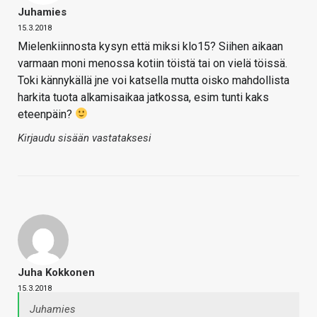
Juhamies
15.3.2018
Mielenkiinnosta kysyn että miksi klo15? Siihen aikaan
varmaan moni menossa kotiin töistä tai on vielä töissä.
Toki kännykällä jne voi katsella mutta oisko mahdollista
harkita tuota alkamisaikaa jatkossa, esim tunti kaks
eteenpäin?
Kirjaudu sisään vastataksesi
Juha Kokkonen
15.3.2018
Juhamies