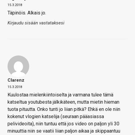
15.3.2018
Täpinöis. Alkais jo.
Kirjaudu sisään vastataksesi
Clarenz
15.3.2018
Kuulostaa mielenkiintoiselta ja varmana tulee tämä
katseltua youtubesta jälkikäteen, mutta mietin hieman
tuota pituutta. Onko tunti jo liian pitkä? Ehkä en ole niin
kokenut vlogien katselija (seuraan pääasiassa
pelivideoita), niin tuntuu että jos video on paljon yli 30
minuuttia niin se vaatii liian paljon aikaa ja skippaantuu