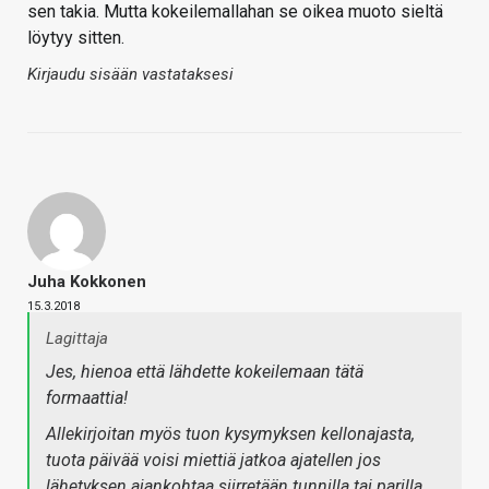
sen takia. Mutta kokeilemallahan se oikea muoto sieltä
löytyy sitten.
Kirjaudu sisään vastataksesi
Juha Kokkonen
15.3.2018
Lagittaja
Jes, hienoa että lähdette kokeilemaan tätä
formaattia!
Allekirjoitan myös tuon kysymyksen kellonajasta,
tuota päivää voisi miettiä jatkoa ajatellen jos
lähetyksen ajankohtaa siirretään tunnilla tai parilla