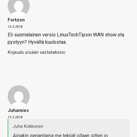
Fortzon
15.3.2018
Eli suomalainen versio LinusTechTipsin WAN show:sta
pystyyn? Hyvältä kuulostaa.
Kirjaudu sisään vastataksesi
Juhamies
15.3.2018
Juha Kokkonen
Ainakin perjantaina me tekijät ollaan sitten jo