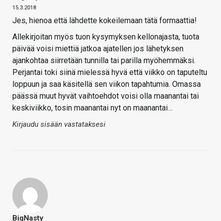
15.3.2018
Jes, hienoa että lähdette kokeilemaan tätä formaattia!
Allekirjoitan myös tuon kysymyksen kellonajasta, tuota
päivää voisi miettiä jatkoa ajatellen jos lähetyksen
ajankohtaa siirretään tunnilla tai parilla myöhemmäksi.
Perjantai toki siinä mielessä hyvä että viikko on taputeltu
loppuun ja saa käsitellä sen viikon tapahtumia. Omassa
päässä muut hyvät vaihtoehdot voisi olla maanantai tai
keskiviikko, tosin maanantai nyt on maanantai…
Kirjaudu sisään vastataksesi
BigNasty