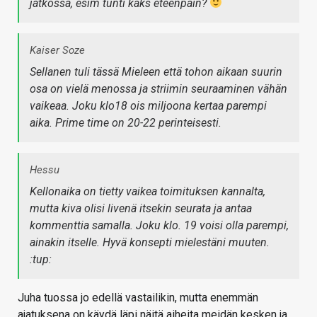
jatkossa, esim tunti kaks eteenpäin?
Kaiser Soze
Sellanen tuli tässä Mieleen että tohon aikaan suurin
osa on vielä menossa ja striimin seuraaminen vähän
vaikeaa. Joku klo18 ois miljoona kertaa parempi
aika. Prime time on 20-22 perinteisesti.
Hessu
Kellonaika on tietty vaikea toimituksen kannalta,
mutta kiva olisi livenä itsekin seurata ja antaa
kommenttia samalla. Joku klo. 19 voisi olla parempi,
ainakin itselle. Hyvä konsepti mielestäni muuten.
:tup:
Juha tuossa jo edellä vastailikin, mutta enemmän
ajatuksena on käydä läpi näitä aiheita meidän kesken ja