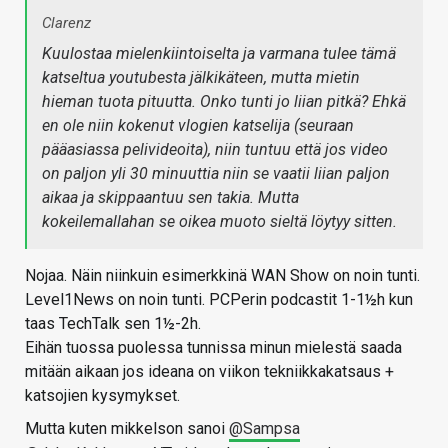
Clarenz
Kuulostaa mielenkiintoiselta ja varmana tulee tämä
katseltua youtubesta jälkikäteen, mutta mietin
hieman tuota pituutta. Onko tunti jo liian pitkä? Ehkä
en ole niin kokenut vlogien katselija (seuraan
pääasiassa pelivideoita), niin tuntuu että jos video
on paljon yli 30 minuuttia niin se vaatii liian paljon
aikaa ja skippaantuu sen takia. Mutta
kokeilemallahan se oikea muoto sieltä löytyy sitten.
Nojaa. Näin niinkuin esimerkkinä WAN Show on noin tunti.
Level1News on noin tunti. PCPerin podcastit 1-1½h kun
taas TechTalk sen 1½-2h.
Eihän tuossa puolessa tunnissa minun mielestä saada
mitään aikaan jos ideana on viikon tekniikkakatsaus +
katsojien kysymykset.
Mutta kuten mikkelson sanoi
@Sampsa