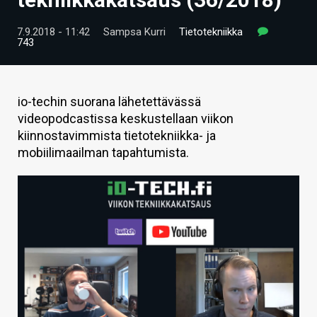
ARTIKKELIT
7.9.2018 - 11:42
Sampsa Kurri
Tietotekniikka
743
VIDEOT
TECHBBS
io-techin suorana lähetettävässä
TIETOA
videopodcastissa keskustellaan viikon
kiinnostavimmista tietotekniikka- ja
HINTA.FI
mobiilimaailman tapahtumista.
KAUPPA
VAIHDA TEEMA
HAKU