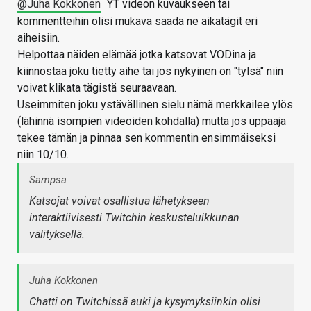
@Juha Kokkonen
YT videon kuvaukseen tai
kommentteihin olisi mukava saada ne aikatägit eri
aiheisiin.
Helpottaa näiden elämää jotka katsovat VODina ja
kiinnostaa joku tietty aihe tai jos nykyinen on "tylsä" niin
voivat klikata tägistä seuraavaan.
Useimmiten joku ystävällinen sielu nämä merkkailee ylös
(lähinnä isompien videoiden kohdalla) mutta jos uppaaja
tekee tämän ja pinnaa sen kommentin ensimmäiseksi
niin 10/10.
Sampsa
Katsojat voivat osallistua lähetykseen
interaktiivisesti Twitchin keskusteluikkunan
välityksellä.
Juha Kokkonen
Chatti on Twitchissä auki ja kysymyksiinkin olisi