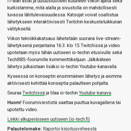
IT-alan asiat ja uutuustuotteet kuluneen viikon ajalta sekä
kurkistamme, mitä alalla ja sivustolla on mahdollisesti
luvassa lähitulevaisuudessa. Katsojat voivat osallistua
lähetykseen interaktiivisesti Twitchin keskusteluikkunan
välityksellä.
Viikon tekniikkakatsaus lähetetään suorana live-stream-
lähetyksenä perjantaina 16.3. klo 15 Twitchissä ja video
upotetaan myös tähän uutiseen io-techin etusivulle sekä
TechBBS-foorumille kommenttiketjuun. Jälkikäteen
lähetys julkaistaan lisäksi io-techin Youtube-kanavalla.
Kyseessä on konseptin ensimmäinen lähetys ja aiomme
aktiivisesti kehittää konseptia palautteen pohjalta.
Seuraa
Twitchissä
ja tilaa io-techin
Youtube-kanava
.
Huom!
Foorumiviestistä saattaa puuttua kuvagalleria tai
upotettu video.
Linkki alkuperäiseen uutiseen (io-tech.fi)
Palautelomake:
Raportoi kirjoitusvirheestä