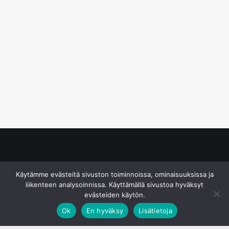
© S&J Media Oy
Käytämme evästeitä sivuston toiminnoissa, ominaisuuksissa ja
liikenteen analysoinnissa. Käyttämällä sivustoa hyväksyt
evästeiden käytön.
Ok
En hyväksy
Lisätietoja