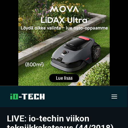
LIVE: io-techin viikon
UUTISET
tekniikkakatsaus (44/2018)