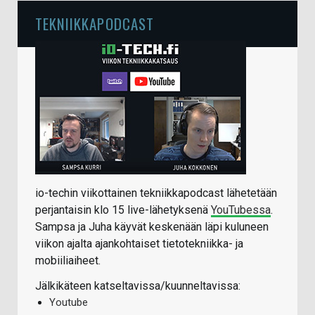
TEKNIIKKAPODCAST
io-techin viikottainen tekniikkapodcast lähetetään
perjantaisin klo 15 live-lähetyksenä
YouTubessa
.
Sampsa ja Juha käyvät keskenään läpi kuluneen
viikon ajalta ajankohtaiset tietotekniikka- ja
mobiiliaiheet.
Jälkikäteen katseltavissa/kuunneltavissa:
Youtube