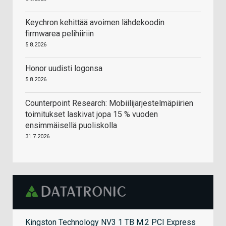
Keychron kehittää avoimen lähdekoodin
firmwarea pelihiiriin
5.8.2026
Honor uudisti logonsa
5.8.2026
Counterpoint Research: Mobiilijärjestelmäpiirien
toimitukset laskivat jopa 15 % vuoden
ensimmäisellä puoliskolla
31.7.2026
Kingston Technology NV3 1 TB M.2 PCI Express