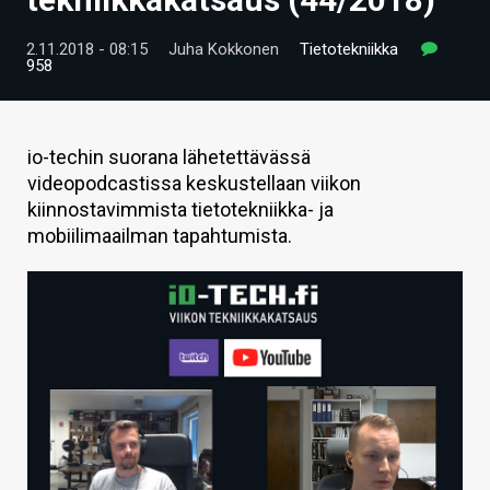
ARTIKKELIT
2.11.2018 - 08:15
Juha Kokkonen
Tietotekniikka
958
VIDEOT
TECHBBS
io-techin suorana lähetettävässä
TIETOA
videopodcastissa keskustellaan viikon
kiinnostavimmista tietotekniikka- ja
HINTA.FI
mobiilimaailman tapahtumista.
KAUPPA
VAIHDA TEEMA
HAKU