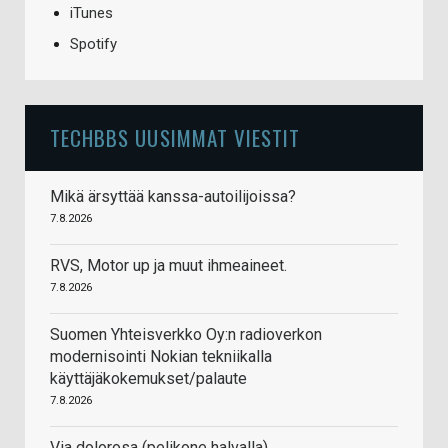
iTunes
Spotify
TECHBBS UUSIMMAT VIESTIT
Mikä ärsyttää kanssa-autoilijoissa?
7.8.2026
RVS, Motor up ja muut ihmeaineet.
7.8.2026
Suomen Yhteisverkko Oy:n radioverkon
modernisointi Nokian tekniikalla
käyttäjäkokemukset/palaute
7.8.2026
Via dolorosa (pelikone halvalla)