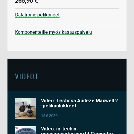
265,90 €
Datatronic pelikoneet
Komponenteille myös kasauspalvelu
VIDEOT
Video: Testissä Audeze Maxwell 2
-pelikuulokkeet
15.6.2026
Video: io-techin
messuosastoraportit Computex