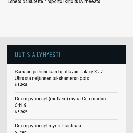
Lähetä palautetta / raportoi kirjoitusvirheestä
UUTISIA LYHYESTI
Samsungin huhutaan tiputtavan Galaxy S27
Ultrasta neljännen takakameran pois
6.8.2026
Doom pyörii nyt (melkein) myös Commodore
64:llä
6.8.2026
Doom pyörii nyt myös Paintissa
6.8.2026