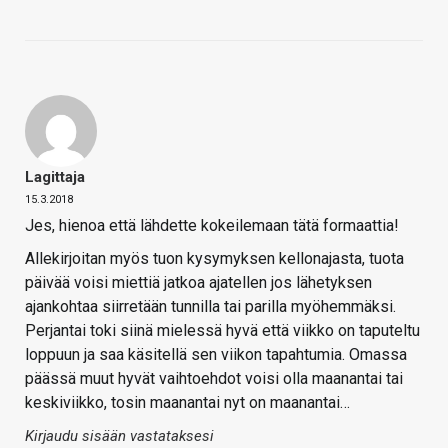
Lagittaja
15.3.2018
Jes, hienoa että lähdette kokeilemaan tätä formaattia!
Allekirjoitan myös tuon kysymyksen kellonajasta, tuota
päivää voisi miettiä jatkoa ajatellen jos lähetyksen
ajankohtaa siirretään tunnilla tai parilla myöhemmäksi.
Perjantai toki siinä mielessä hyvä että viikko on taputeltu
loppuun ja saa käsitellä sen viikon tapahtumia. Omassa
päässä muut hyvät vaihtoehdot voisi olla maanantai tai
keskiviikko, tosin maanantai nyt on maanantai…
Kirjaudu sisään vastataksesi