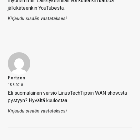
myöhemmin. Lähetyksenhän voi kuitenkin katsoa
jälkikäteenkin YouTubesta.
Kirjaudu sisään vastataksesi
Fortzon
15.3.2018
Eli suomalainen versio LinusTechTipsin WAN show:sta
pystyyn? Hyvältä kuulostaa.
Kirjaudu sisään vastataksesi