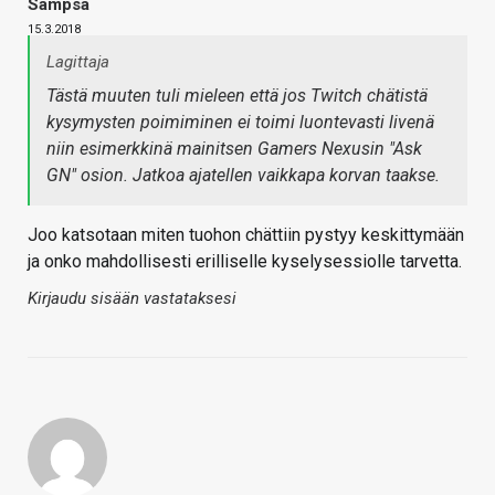
Sampsa
15.3.2018
Lagittaja
Tästä muuten tuli mieleen että
jos
Twitch chätistä
kysymysten poimiminen ei toimi luontevasti livenä
niin esimerkkinä mainitsen Gamers Nexusin "Ask
GN" osion. Jatkoa ajatellen vaikkapa korvan taakse.
Joo katsotaan miten tuohon chättiin pystyy keskittymään
ja onko mahdollisesti erilliselle kyselysessiolle tarvetta.
Kirjaudu sisään vastataksesi