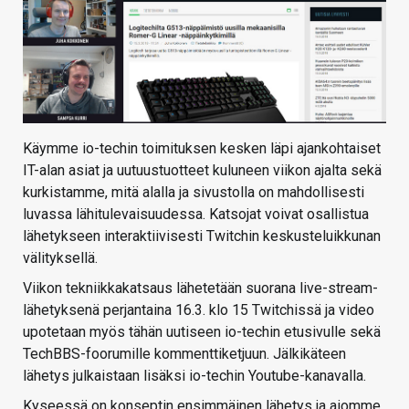
Käymme io-techin toimituksen kesken läpi ajankohtaiset
IT-alan asiat ja uutuustuotteet kuluneen viikon ajalta sekä
kurkistamme, mitä alalla ja sivustolla on mahdollisesti
luvassa lähitulevaisuudessa. Katsojat voivat osallistua
lähetykseen interaktiivisesti Twitchin keskusteluikkunan
välityksellä.
Viikon tekniikkakatsaus lähetetään suorana live-stream-
lähetyksenä perjantaina 16.3. klo 15 Twitchissä ja video
upotetaan myös tähän uutiseen io-techin etusivulle sekä
TechBBS-foorumille kommenttiketjuun. Jälkikäteen
lähetys julkaistaan lisäksi io-techin Youtube-kanavalla.
Kyseessä on konseptin ensimmäinen lähetys ja aiomme