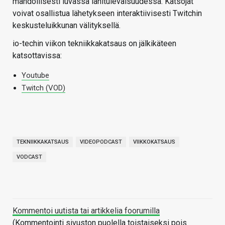
mahdollisesti luvassa lähitulevaisuudessa. Katsojat
voivat osallistua lähetykseen interaktiivisesti Twitchin
keskusteluikkunan välityksellä.
io-techin viikon tekniikkakatsaus on jälkikäteen
katsottavissa:
Youtube
Twitch (VOD)
TEKNIIKKAKATSAUS
VIDEOPODCAST
VIIKKOKATSAUS
VODCAST
Kommentoi uutista tai artikkelia foorumilla
(Kommentointi sivuston puolella toistaiseksi pois