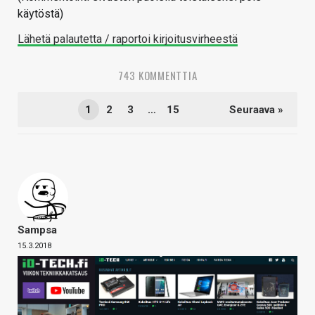
käytöstä)
Lähetä palautetta / raportoi kirjoitusvirheestä
743 KOMMENTTIA
1
2
3
…
15
Seuraava »
Sampsa
15.3.2018