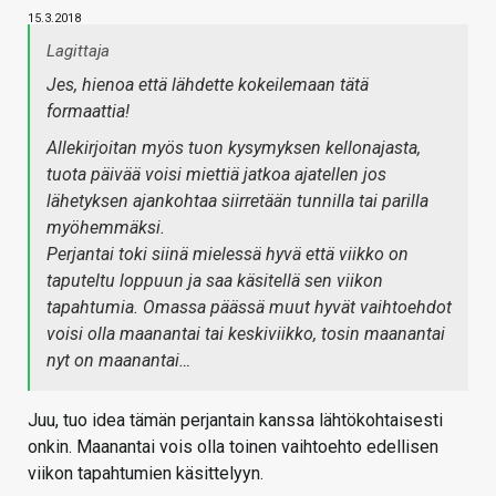
15.3.2018
Lagittaja
Jes, hienoa että lähdette kokeilemaan tätä
formaattia!
Allekirjoitan myös tuon kysymyksen kellonajasta,
tuota päivää voisi miettiä jatkoa ajatellen jos
lähetyksen ajankohtaa siirretään tunnilla tai parilla
myöhemmäksi.
Perjantai toki siinä mielessä hyvä että viikko on
taputeltu loppuun ja saa käsitellä sen viikon
tapahtumia. Omassa päässä muut hyvät vaihtoehdot
voisi olla maanantai tai keskiviikko, tosin maanantai
nyt on maanantai…
Juu, tuo idea tämän perjantain kanssa lähtökohtaisesti
onkin. Maanantai vois olla toinen vaihtoehto edellisen
viikon tapahtumien käsittelyyn.