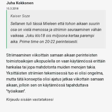
Juha Kokkonen
15.3.2018
Kaiser Soze
Sellanen tuli tässä Mieleen että tohon aikaan suurin
osa on vielä menossa ja striimin seuraaminen vähän
vaikeaa. Joku klo18 ois miljoona kertaa parempi
aika. Prime time on 20-22 perinteisesti.
Striimaaminen viikoittain samaan aikaan perinteisten
toimistoaikojen ulkopuolella on vaan käytännössä erittäin
hankalaa tai jopa mahdotonta muiden menojen takia.
Yksittäisten striimien tekemisessä tuo ei olisi ongelma,
mutta tätä konseptia olisi ajatus jatkaa viikottain samaan
aikaan, jolloin sen on käytännössä tapahduttava
"työaikaan".
Kirjaudu sisään vastataksesi