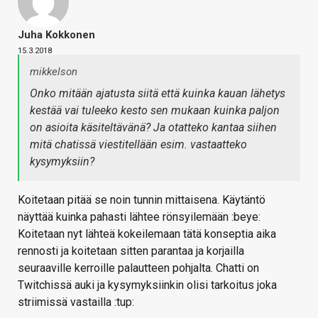
Juha Kokkonen
15.3.2018
mikkelson
Onko mitään ajatusta siitä että kuinka kauan lähetys
kestää vai tuleeko kesto sen mukaan kuinka paljon
on asioita käsiteltävänä? Ja otatteko kantaa siihen
mitä chatissä viestitellään esim. vastaatteko
kysymyksiin?
Koitetaan pitää se noin tunnin mittaisena. Käytäntö
näyttää kuinka pahasti lähtee rönsyilemään :beye:
Koitetaan nyt lähteä kokeilemaan tätä konseptia aika
rennosti ja koitetaan sitten parantaa ja korjailla
seuraaville kerroille palautteen pohjalta. Chatti on
Twitchissä auki ja kysymyksiinkin olisi tarkoitus joka
striimissä vastailla :tup: