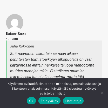
Kaiser Soze
15.3.2018
Juha Kokkonen
Striimaaminen viikoittain samaan aikaan
perinteisten toimistoaikojen ulkopuolella on vaan
käytännössä erittäin hankalaa tai jopa mahdotonta
muiden menojen takia. Yksittäisten striimien
tekemisessä tuo ei olisi ongelma, mutta tätä
konseptia olisi ajatus jatkaa viikottain samaan
Käytämme evästeitä sivuston toiminnoissa, ominaisuuksissa ja
aikaan, jolloin sen on käytännössä tapahduttava
liikenteen analysoinnissa. Käyttämällä sivustoa hyväksyt
evästeiden käytön.
"työaikaan".
Ok
En hyväksy
Lisätietoja
Aikahan sen näyttää kuinka hyvin ihmiset ehtivät