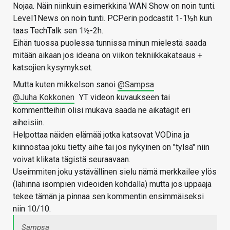
Nojaa. Näin niinkuin esimerkkinä WAN Show on noin tunti.
Level1News on noin tunti. PCPerin podcastit 1-1½h kun
taas TechTalk sen 1½-2h.
Eihän tuossa puolessa tunnissa minun mielestä saada
mitään aikaan jos ideana on viikon tekniikkakatsaus +
katsojien kysymykset.
Mutta kuten mikkelson sanoi
@Sampsa
@Juha Kokkonen
YT videon kuvaukseen tai
kommentteihin olisi mukava saada ne aikatägit eri
aiheisiin.
Helpottaa näiden elämää jotka katsovat VODina ja
kiinnostaa joku tietty aihe tai jos nykyinen on "tylsä" niin
voivat klikata tägistä seuraavaan.
Useimmiten joku ystävällinen sielu nämä merkkailee ylös
(lähinnä isompien videoiden kohdalla) mutta jos uppaaja
tekee tämän ja pinnaa sen kommentin ensimmäiseksi
niin 10/10.
Sampsa