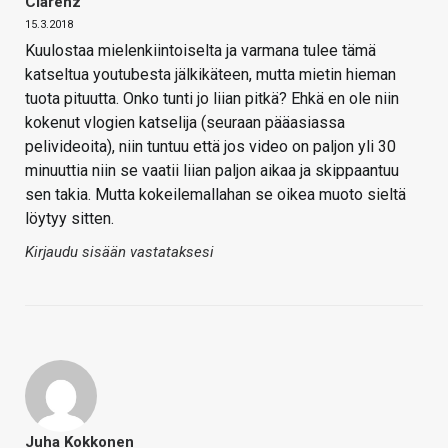
Clarenz
15.3.2018
Kuulostaa mielenkiintoiselta ja varmana tulee tämä
katseltua youtubesta jälkikäteen, mutta mietin hieman
tuota pituutta. Onko tunti jo liian pitkä? Ehkä en ole niin
kokenut vlogien katselija (seuraan pääasiassa
pelivideoita), niin tuntuu että jos video on paljon yli 30
minuuttia niin se vaatii liian paljon aikaa ja skippaantuu
sen takia. Mutta kokeilemallahan se oikea muoto sieltä
löytyy sitten.
Kirjaudu sisään vastataksesi
Juha Kokkonen