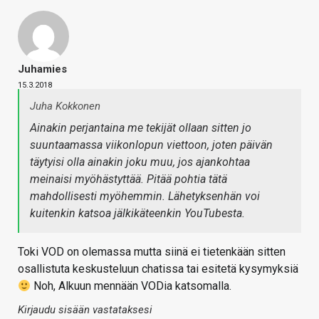
Juhamies
15.3.2018
Juha Kokkonen
Ainakin perjantaina me tekijät ollaan sitten jo
suuntaamassa viikonlopun viettoon, joten päivän
täytyisi olla ainakin joku muu, jos ajankohtaa
meinaisi myöhästyttää. Pitää pohtia tätä
mahdollisesti myöhemmin. Lähetyksenhän voi
kuitenkin katsoa jälkikäteenkin YouTubesta.
Toki VOD on olemassa mutta siinä ei tietenkään sitten
osallistuta keskusteluun chatissa tai esitetä kysymyksiä
Noh, Alkuun mennään VODia katsomalla.
Kirjaudu sisään vastataksesi