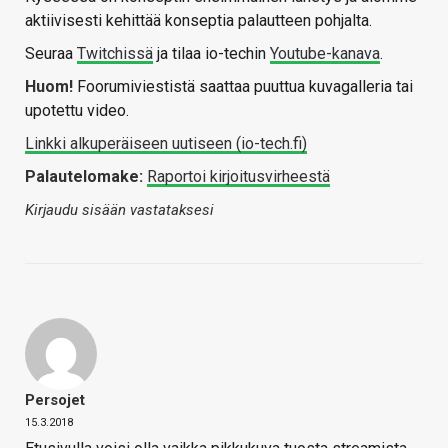
aktiivisesti kehittää konseptia palautteen pohjalta.
Seuraa
Twitchissä
ja tilaa io-techin
Youtube-kanava
.
Huom!
Foorumiviestistä saattaa puuttua kuvagalleria tai
upotettu video.
Linkki alkuperäiseen uutiseen (io-tech.fi)
Palautelomake:
Raportoi kirjoitusvirheestä
Kirjaudu sisään vastataksesi
Persojet
15.3.2018