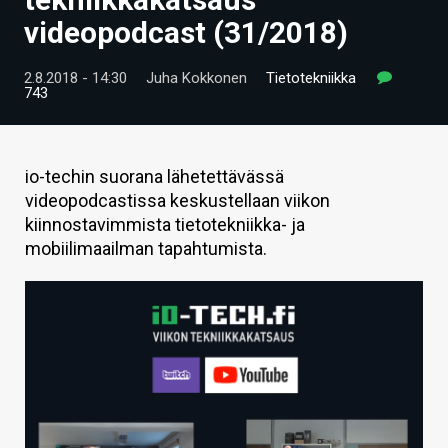
ARTIKKELIT
videopodcast (31/2018)
VIDEOT
2.8.2018 - 14:30
Juha Kokkonen
Tietotekniikka
743
TECHBBS
TIETOA
io-techin suorana lähetettävässä
HINTA.FI
videopodcastissa keskustellaan viikon
kiinnostavimmista tietotekniikka- ja
KAUPPA
mobiilimaailman tapahtumista.
VAIHDA TEEMA
HAKU