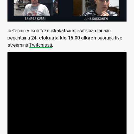
io-techin viikon tekniikkakatsaus esitetään tänään
perjantaina
24. elokuuta klo 15:00 alkaen
suorana live-
streamina
Twitchissä
.