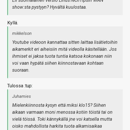
Eli suomalainen versio LinusTechTipsin WAN
show:sta pystyyn? Hyvältä kuulostaa.
Kyllä.
mikkelson
Youtube videoon kannattaa sitten laittaa lisätietoihin
aikamerkit eri aiheisiin mitä videolla käsitellään. Jos
ihmiset ei jaksa tuota tuntia katsoa kokonaan niin
voi vaan hypätä siihen kiinnostavaan kohtaan
suoraan.
Tulossa :tup:
Juhamies
Mielenkiinnosta kysyn että miksi klo15? Siihen
aikaan varmaan moni menossa kotiin töistä tai on
vielä töissä. Toki kännykällä jne voi katsella mutta
oisko mahdollista harkita tuota alkamisaikaa