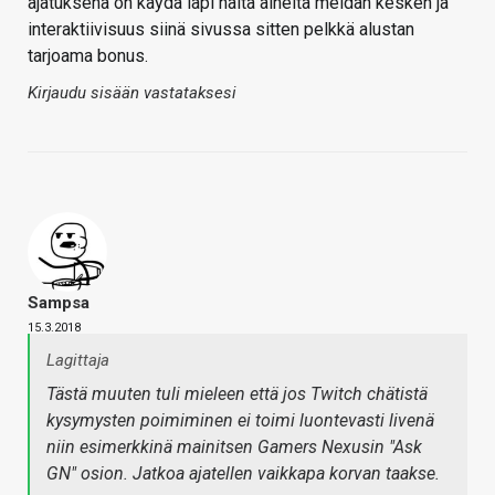
ajatuksena on käydä läpi näitä aiheita meidän kesken ja
interaktiivisuus siinä sivussa sitten pelkkä alustan
tarjoama bonus.
Kirjaudu sisään vastataksesi
Sampsa
15.3.2018
Lagittaja
Tästä muuten tuli mieleen että
jos
Twitch chätistä
kysymysten poimiminen ei toimi luontevasti livenä
niin esimerkkinä mainitsen Gamers Nexusin "Ask
GN" osion. Jatkoa ajatellen vaikkapa korvan taakse.