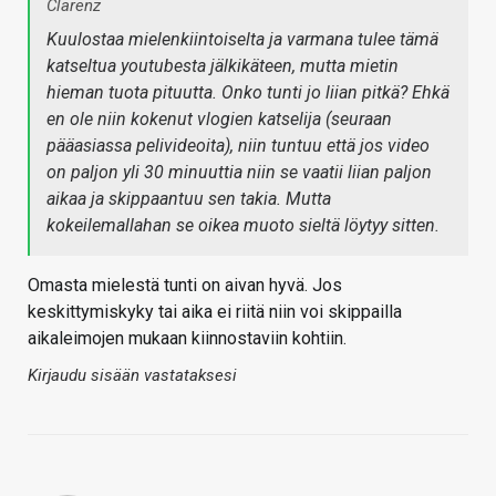
Clarenz
Kuulostaa mielenkiintoiselta ja varmana tulee tämä
katseltua youtubesta jälkikäteen, mutta mietin
hieman tuota pituutta. Onko tunti jo liian pitkä? Ehkä
en ole niin kokenut vlogien katselija (seuraan
pääasiassa pelivideoita), niin tuntuu että jos video
on paljon yli 30 minuuttia niin se vaatii liian paljon
aikaa ja skippaantuu sen takia. Mutta
kokeilemallahan se oikea muoto sieltä löytyy sitten.
Omasta mielestä tunti on aivan hyvä. Jos
keskittymiskyky tai aika ei riitä niin voi skippailla
aikaleimojen mukaan kiinnostaviin kohtiin.
Kirjaudu sisään vastataksesi