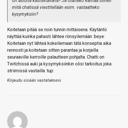
on asioita käsiteltävänä? Ja otatteko kantaa siihen
mitä chatissä viestitellään esim. vastaatteko
kysymyksiin?
Koitetaan pitää se noin tunnin mittaisena. Käytäntö
näyttää kuinka pahasti lähtee rönsyilemään :beye:
Koitetaan nyt lähteä kokeilemaan tätä konseptia aika
rennosti ja koitetaan sitten parantaa ja korjailla
seuraaville kerroille palautteen pohjalta. Chatti on
Twitchissä auki ja kysymyksiinkin olisi tarkoitus joka
striimissä vastailla :tup:
Kirjaudu sisään vastataksesi