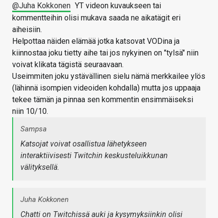
@Juha Kokkonen
YT videon kuvaukseen tai
kommentteihin olisi mukava saada ne aikatägit eri
aiheisiin.
Helpottaa näiden elämää jotka katsovat VODina ja
kiinnostaa joku tietty aihe tai jos nykyinen on "tylsä" niin
voivat klikata tägistä seuraavaan.
Useimmiten joku ystävällinen sielu nämä merkkailee ylös
(lähinnä isompien videoiden kohdalla) mutta jos uppaaja
tekee tämän ja pinnaa sen kommentin ensimmäiseksi
niin 10/10.
Sampsa
Katsojat voivat osallistua lähetykseen
interaktiivisesti Twitchin keskusteluikkunan
välityksellä.
Juha Kokkonen
Chatti on Twitchissä auki ja kysymyksiinkin olisi