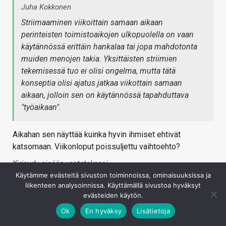
Juha Kokkonen
Striimaaminen viikoittain samaan aikaan
perinteisten toimistoaikojen ulkopuolella on vaan
käytännössä erittäin hankalaa tai jopa mahdotonta
muiden menojen takia. Yksittäisten striimien
tekemisessä tuo ei olisi ongelma, mutta tätä
konseptia olisi ajatus jatkaa viikottain samaan
aikaan, jolloin sen on käytännössä tapahduttava
"työaikaan".
Aikahan sen näyttää kuinka hyvin ihmiset ehtivät
katsomaan. Viikonloput poissuljettu vaihtoehto?
Kirjaudu sisään vastataksesi
Käytämme evästeitä sivuston toiminnoissa, ominaisuuksissa ja
liikenteen analysoinnissa. Käyttämällä sivustoa hyväksyt
evästeiden käytön.
Ok
En hyväksy
Lisätietoja