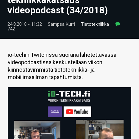
ARTIKKELIT
videopodcast (34/2018)
VIDEOT
24.8.2018 - 11:32
Sampsa Kurri
Tietotekniikka
742
TECHBBS
TIETOA
io-techin Twitchissä suorana lähetettävässä
HINTA.FI
videopodcastissa keskustellaan viikon
kiinnostavimmista tietotekniikka- ja
KAUPPA
mobiilimaailman tapahtumista.
VAIHDA TEEMA
HAKU