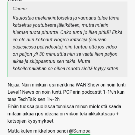
Clarenz
Kuulostaa mielenkiintoiselta ja varmana tulee tämä
katseltua youtubesta jälkikäteen, mutta mietin
hieman tuota pituutta. Onko tunti jo liian pitkä? Ehkä
en ole niin kokenut vlogien katselija (seuraan
pääasiassa pelivideoita), niin tuntuu että jos video
on paljon yli 30 minuuttia niin se vaatii liian paljon
aikaa ja skippaantuu sen takia. Mutta
kokeilemallahan se oikea muoto sieltä löytyy sitten.
Nojaa. Näin niinkuin esimerkkinä WAN Show on noin tunti.
Level1News on noin tunti. PCPerin podcastit 1-1½h kun
taas TechTalk sen 1½-2h.
Eihän tuossa puolessa tunnissa minun mielestä saada
mitään aikaan jos ideana on viikon tekniikkakatsaus +
katsojien kysymykset.
Mutta kuten mikkelson sanoi
@Sampsa