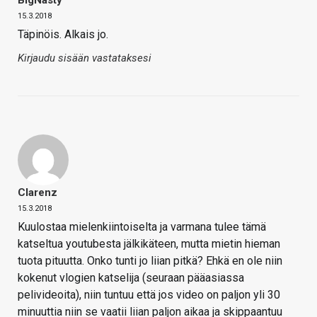
BigNasty
15.3.2018
Täpinöis. Alkais jo.
Kirjaudu sisään vastataksesi
Clarenz
15.3.2018
Kuulostaa mielenkiintoiselta ja varmana tulee tämä
katseltua youtubesta jälkikäteen, mutta mietin hieman
tuota pituutta. Onko tunti jo liian pitkä? Ehkä en ole niin
kokenut vlogien katselija (seuraan pääasiassa
pelivideoita), niin tuntuu että jos video on paljon yli 30
minuuttia niin se vaatii liian paljon aikaa ja skippaantuu