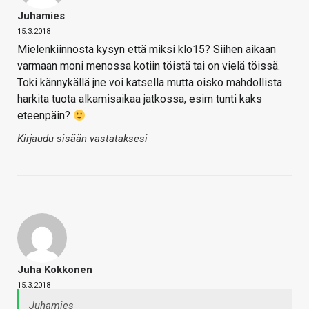
Juhamies
15.3.2018
Mielenkiinnosta kysyn että miksi klo15? Siihen aikaan
varmaan moni menossa kotiin töistä tai on vielä töissä.
Toki kännykällä jne voi katsella mutta oisko mahdollista
harkita tuota alkamisaikaa jatkossa, esim tunti kaks
eteenpäin?
Kirjaudu sisään vastataksesi
Juha Kokkonen
15.3.2018
Juhamies