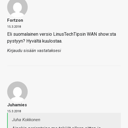
Fortzon
15.3.2018
Eli suomalainen versio LinusTechTipsin WAN show:sta
pystyyn? Hyvältä kuulostaa.
Kirjaudu sisään vastataksesi
Juhamies
15.3.2018
Juha Kokkonen