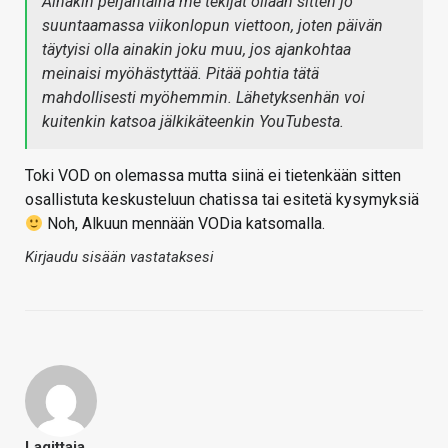
Ainakin perjantaina me tekijät ollaan sitten jo
suuntaamassa viikonlopun viettoon, joten päivän
täytyisi olla ainakin joku muu, jos ajankohtaa
meinaisi myöhästyttää. Pitää pohtia tätä
mahdollisesti myöhemmin. Lähetyksenhän voi
kuitenkin katsoa jälkikäteenkin YouTubesta.
Toki VOD on olemassa mutta siinä ei tietenkään sitten
osallistuta keskusteluun chatissa tai esitetä kysymyksiä
Noh, Alkuun mennään VODia katsomalla.
Kirjaudu sisään vastataksesi
Lagittaja