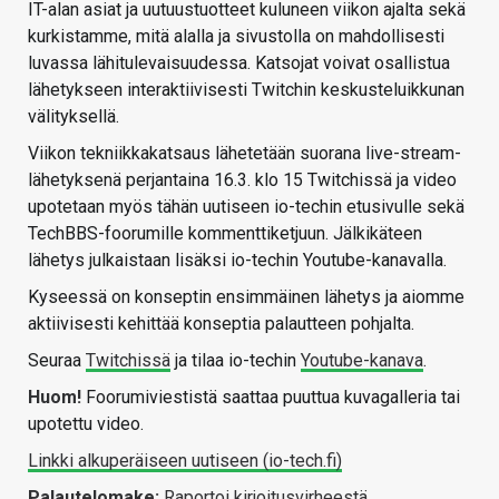
IT-alan asiat ja uutuustuotteet kuluneen viikon ajalta sekä
kurkistamme, mitä alalla ja sivustolla on mahdollisesti
luvassa lähitulevaisuudessa. Katsojat voivat osallistua
lähetykseen interaktiivisesti Twitchin keskusteluikkunan
välityksellä.
Viikon tekniikkakatsaus lähetetään suorana live-stream-
lähetyksenä perjantaina 16.3. klo 15 Twitchissä ja video
upotetaan myös tähän uutiseen io-techin etusivulle sekä
TechBBS-foorumille kommenttiketjuun. Jälkikäteen
lähetys julkaistaan lisäksi io-techin Youtube-kanavalla.
Kyseessä on konseptin ensimmäinen lähetys ja aiomme
aktiivisesti kehittää konseptia palautteen pohjalta.
Seuraa
Twitchissä
ja tilaa io-techin
Youtube-kanava
.
Huom!
Foorumiviestistä saattaa puuttua kuvagalleria tai
upotettu video.
Linkki alkuperäiseen uutiseen (io-tech.fi)
Palautelomake:
Raportoi kirjoitusvirheestä