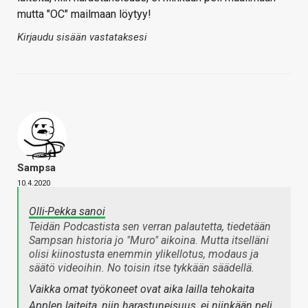
mutta "OC" mailmaan löytyy!
Kirjaudu sisään vastataksesi
Sampsa
10.4.2020
Olli-Pekka sanoi
Teidän Podcastista sen verran palautetta, tiedetään
Sampsan historia jo "Muro" aikoina. Mutta itselläni
olisi kiinostusta enemmin ylikellotus, modaus ja
säätö videoihin. No toisin itse tykkään säädellä.
Vaikka omat työkoneet ovat aika lailla tehokaita
Applen laiteita, niin harastuneisuus, ei niinkään peli