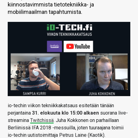
kiinnostavimmista tietotekniikka- ja
KAUPPA
mobiilimaailman tapahtumista.
VAIHDA TEEMA
HAKU
io-techin viikon tekniikkakatsaus esitetään tänään
perjantaina
31. elokuuta klo 15:00 alkaen
suorana live-
streamina
Twitchissä
. Juha Kokkonen on parhaillaan
Berliinissä IFA 2018 -messuilla, joten tuuraajana toimii
io-techin uutistoimittaja Petrus Laine (Kaotik).