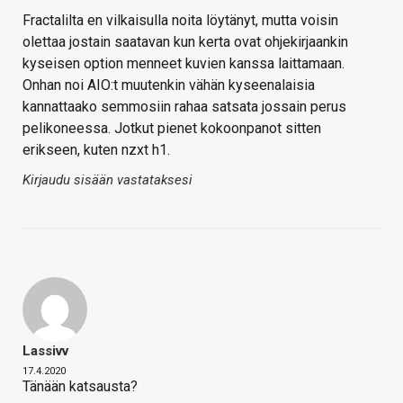
Fractalilta en vilkaisulla noita löytänyt, mutta voisin
olettaa jostain saatavan kun kerta ovat ohjekirjaankin
kyseisen option menneet kuvien kanssa laittamaan.
Onhan noi AIO:t muutenkin vähän kyseenalaisia
kannattaako semmosiin rahaa satsata jossain perus
pelikoneessa. Jotkut pienet kokoonpanot sitten
erikseen, kuten nzxt h1.
Kirjaudu sisään vastataksesi
Lassivv
17.4.2020
Tänään katsausta?