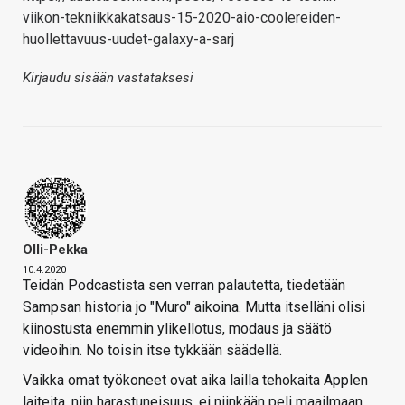
viikon-tekniikkakatsaus-15-2020-aio-coolereiden-
huollettavuus-uudet-galaxy-a-sarj
Kirjaudu sisään vastataksesi
Olli-Pekka
10.4.2020
Teidän Podcastista sen verran palautetta, tiedetään
Sampsan historia jo "Muro" aikoina. Mutta itselläni olisi
kiinostusta enemmin ylikellotus, modaus ja säätö
videoihin. No toisin itse tykkään säädellä.
Vaikka omat työkoneet ovat aika lailla tehokaita Applen
laiteita, niin harastuneisuus, ei niinkään peli maailmaan