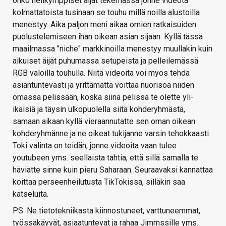
onko nelikymppiset äijät tekemässä jonne videota
kolmattatoista tusinaan se touhu millä noilla alustoilla
menestyy. Aika paljon meni aikaa omien ratkaisuiden
puolustelemiseen ihan oikean asian sijaan. Kyllä tässä
maailmassa "niche" markkinoilla menestyy muullakin kuin
aikuiset äijät puhumassa setupeista ja pelleilemässä
RGB valoilla touhulla. Niitä videoita voi myös tehdä
asiantuntevasti ja yrittämättä voittaa nuorisoa niiden
omassa pelissään, koska siinä pelissä te olette yli-
ikäisiä ja täysin ulkopuolella siitä kohderyhmästä,
samaan aikaan kyllä vieraannutatte sen oman oikean
kohderyhmänne ja ne oikeat tukijanne varsin tehokkaasti.
Toki valinta on teidän, jonne videoita vaan tulee
youtubeen yms. seellaista tahtia, että sillä samalla te
häviätte sinne kuin pieru Saharaan. Seuraavaksi kannattaa
koittaa perseenheilutusta TikTokissa, silläkin saa
katseluita.
PS. Ne tietotekniikasta kiinnostuneet, varttuneemmat,
työssäkäyvät, asiaatuntevat ja rahaa Jimmssille yms.