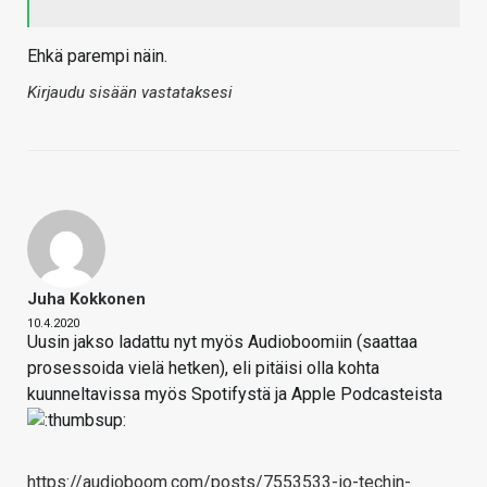
Ehkä parempi näin.
Kirjaudu sisään vastataksesi
Juha Kokkonen
10.4.2020
Uusin jakso ladattu nyt myös Audioboomiin (saattaa
prosessoida vielä hetken), eli pitäisi olla kohta
kuunneltavissa myös Spotifystä ja Apple Podcasteista
https://audioboom.com/posts/7553533-io-techin-