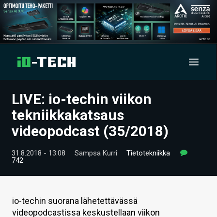
LIVE: io-techin viikon
UUTISET
tekniikkakatsaus
ARTIKKELIT
videopodcast (35/2018)
VIDEOT
31.8.2018 - 13:08
Sampsa Kurri
Tietotekniikka
742
TECHBBS
TIETOA
io-techin suorana lähetettävässä
HINTA.FI
videopodcastissa keskustellaan viikon