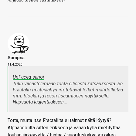
Kirjaudu sisään vastataksesi
Sampsa
11.4.2020
UnFaced sanoi
Tulin viisastelemaan tosta eilisestä katsauksesta. Se
Fractalin nestejäähyn irrotettavat letkut mahdollistaa
mm. blockin ja reson lisäämiseen näyttikselle.
Napsauta laajentaaksesi…
Totta, mutta itse Fractalilta ei tainnut näitä löytyä?
Alphacoolilta sitten erikseen ja vähän kyllä mietityttää
touhun järkevyyttä / hintaa / suorituskykyä vs oikea