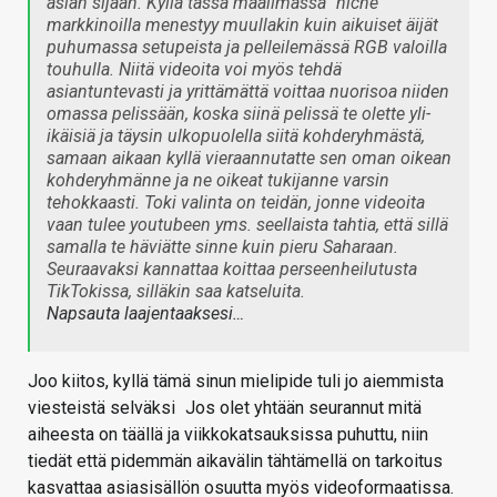
asian sijaan. Kyllä tässä maailmassa "niche"
markkinoilla menestyy muullakin kuin aikuiset äijät
puhumassa setupeista ja pelleilemässä RGB valoilla
touhulla. Niitä videoita voi myös tehdä
asiantuntevasti ja yrittämättä voittaa nuorisoa niiden
omassa pelissään, koska siinä pelissä te olette yli-
ikäisiä ja täysin ulkopuolella siitä kohderyhmästä,
samaan aikaan kyllä vieraannutatte sen oman oikean
kohderyhmänne ja ne oikeat tukijanne varsin
tehokkaasti. Toki valinta on teidän, jonne videoita
vaan tulee youtubeen yms. seellaista tahtia, että sillä
samalla te häviätte sinne kuin pieru Saharaan.
Seuraavaksi kannattaa koittaa perseenheilutusta
TikTokissa, silläkin saa katseluita.
Napsauta laajentaaksesi…
Joo kiitos, kyllä tämä sinun mielipide tuli jo aiemmista
viesteistä selväksi
Jos olet yhtään seurannut mitä
aiheesta on täällä ja viikkokatsauksissa puhuttu, niin
tiedät että pidemmän aikavälin tähtämellä on tarkoitus
kasvattaa asiasisällön osuutta myös videoformaatissa.