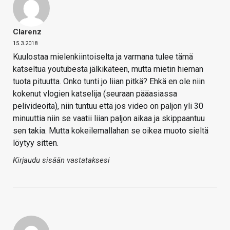
Clarenz
15.3.2018
Kuulostaa mielenkiintoiselta ja varmana tulee tämä
katseltua youtubesta jälkikäteen, mutta mietin hieman
tuota pituutta. Onko tunti jo liian pitkä? Ehkä en ole niin
kokenut vlogien katselija (seuraan pääasiassa
pelivideoita), niin tuntuu että jos video on paljon yli 30
minuuttia niin se vaatii liian paljon aikaa ja skippaantuu
sen takia. Mutta kokeilemallahan se oikea muoto sieltä
löytyy sitten.
Kirjaudu sisään vastataksesi