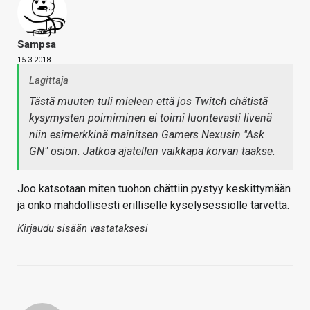
Sampsa
15.3.2018
Lagittaja
Tästä muuten tuli mieleen että
jos
Twitch chätistä
kysymysten poimiminen ei toimi luontevasti livenä
niin esimerkkinä mainitsen Gamers Nexusin "Ask
GN" osion. Jatkoa ajatellen vaikkapa korvan taakse.
Joo katsotaan miten tuohon chättiin pystyy keskittymään
ja onko mahdollisesti erilliselle kyselysessiolle tarvetta.
Kirjaudu sisään vastataksesi