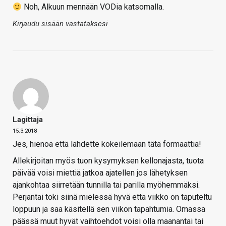
Noh, Alkuun mennään VODia katsomalla.
Kirjaudu sisään vastataksesi
Lagittaja
15.3.2018
Jes, hienoa että lähdette kokeilemaan tätä formaattia!
Allekirjoitan myös tuon kysymyksen kellonajasta, tuota
päivää voisi miettiä jatkoa ajatellen jos lähetyksen
ajankohtaa siirretään tunnilla tai parilla myöhemmäksi.
Perjantai toki siinä mielessä hyvä että viikko on taputeltu
loppuun ja saa käsitellä sen viikon tapahtumia. Omassa
päässä muut hyvät vaihtoehdot voisi olla maanantai tai