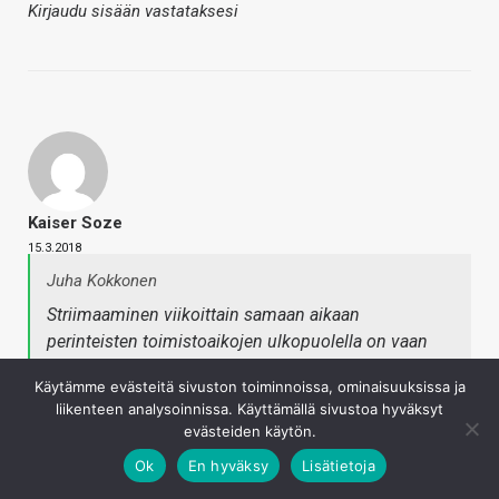
Kirjaudu sisään vastataksesi
Kaiser Soze
15.3.2018
Juha Kokkonen
Striimaaminen viikoittain samaan aikaan
perinteisten toimistoaikojen ulkopuolella on vaan
käytännössä erittäin hankalaa tai jopa mahdotonta
Käytämme evästeitä sivuston toiminnoissa, ominaisuuksissa ja
muiden menojen takia. Yksittäisten striimien
liikenteen analysoinnissa. Käyttämällä sivustoa hyväksyt
tekemisessä tuo ei olisi ongelma, mutta tätä
evästeiden käytön.
konseptia olisi ajatus jatkaa viikottain samaan
Ok
En hyväksy
Lisätietoja
aikaan, jolloin sen on käytännössä tapahduttava