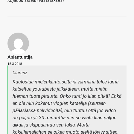
Kirjaudu sisään vastataksesi
Asiantuntija
15.3.2018
Clarenz
Kuulostaa mielenkiintoiselta ja varmana tulee tämä
katseltua youtubesta jälkikäteen, mutta mietin
hieman tuota pituutta. Onko tunti jo liian pitkä? Ehkä
en ole niin kokenut vlogien katselija (seuraan
pääasiassa pelivideoita), niin tuntuu että jos video
on paljon yli 30 minuuttia niin se vaatii liian paljon
aikaa ja skippaantuu sen takia. Mutta
kokeilemallahan se oikea muoto sieltä löytyy sitten.