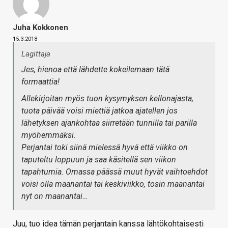
Juha Kokkonen
15.3.2018
Lagittaja
Jes, hienoa että lähdette kokeilemaan tätä
formaattia!
Allekirjoitan myös tuon kysymyksen kellonajasta,
tuota päivää voisi miettiä jatkoa ajatellen jos
lähetyksen ajankohtaa siirretään tunnilla tai parilla
myöhemmäksi.
Perjantai toki siinä mielessä hyvä että viikko on
taputeltu loppuun ja saa käsitellä sen viikon
tapahtumia. Omassa päässä muut hyvät vaihtoehdot
voisi olla maanantai tai keskiviikko, tosin maanantai
nyt on maanantai…
Juu, tuo idea tämän perjantain kanssa lähtökohtaisesti