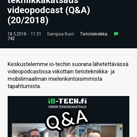
ARTIKKELIT
videopodcast (Q&A)
(20/2018)
VIDEOT
TECHBBS
18.5.2018 - 11:31
Sampsa Kurri
Tietotekniikka
742
TIETOA
HINTA.FI
Keskustelemme io-techin suorana lähetettävässä
videopodcastissa viikottain tietotekniikka- ja
KAUPPA
mobiilimaailman mielenkiintoisimmista
VAIHDA TEEMA
tapahtumista.
HAKU