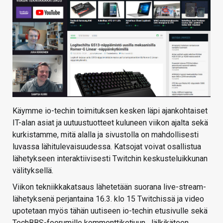
Käymme io-techin toimituksen kesken läpi ajankohtaiset
IT-alan asiat ja uutuustuotteet kuluneen viikon ajalta sekä
kurkistamme, mitä alalla ja sivustolla on mahdollisesti
luvassa lähitulevaisuudessa. Katsojat voivat osallistua
lähetykseen interaktiivisesti Twitchin keskusteluikkunan
välityksellä.
Viikon tekniikkakatsaus lähetetään suorana live-stream-
lähetyksenä perjantaina 16.3. klo 15 Twitchissä ja video
upotetaan myös tähän uutiseen io-techin etusivulle sekä
TechBBS-foorumille kommenttiketjuun. Jälkikäteen