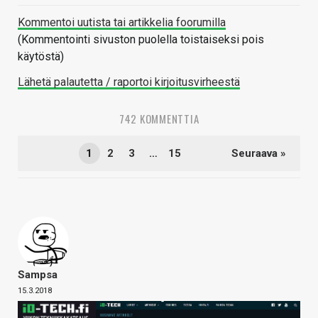
Kommentoi uutista tai artikkelia foorumilla
(Kommentointi sivuston puolella toistaiseksi pois
käytöstä)
Lähetä palautetta / raportoi kirjoitusvirheestä
742 KOMMENTTIA
1
2
3
…
15
Seuraava »
Sampsa
15.3.2018