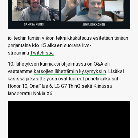
io-techin tämän viikon tekniikkakatsaus esitetään tänään
perjantaina
klo 15 alkaen
suorana live-
streamina
Twitchissä
.
10. lähetyksen kunniaksi ohjelmassa on Q&A eli
vastaamme
katsojien lähettämiin kysymyksiin
. Lisäksi
käsissä ja käsittelyssä ovat tuoreet puhelinjulkaisut
Honor 10, OnePlus 6, LG G7 ThinQ sekä Kiinassa
lanseerattu Nokia X6.