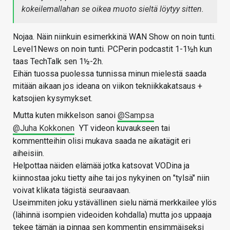
kokeilemallahan se oikea muoto sieltä löytyy sitten.
Nojaa. Näin niinkuin esimerkkinä WAN Show on noin tunti.
Level1News on noin tunti. PCPerin podcastit 1-1½h kun
taas TechTalk sen 1½-2h.
Eihän tuossa puolessa tunnissa minun mielestä saada
mitään aikaan jos ideana on viikon tekniikkakatsaus +
katsojien kysymykset.
Mutta kuten mikkelson sanoi
@Sampsa
@Juha Kokkonen
YT videon kuvaukseen tai
kommentteihin olisi mukava saada ne aikatägit eri
aiheisiin.
Helpottaa näiden elämää jotka katsovat VODina ja
kiinnostaa joku tietty aihe tai jos nykyinen on "tylsä" niin
voivat klikata tägistä seuraavaan.
Useimmiten joku ystävällinen sielu nämä merkkailee ylös
(lähinnä isompien videoiden kohdalla) mutta jos uppaaja
tekee tämän ja pinnaa sen kommentin ensimmäiseksi