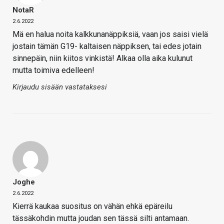
NotaR
2.6.2022
Mä en halua noita kalkkunanäppiksiä, vaan jos saisi vielä
jostain tämän G19- kaltaisen näppiksen, tai edes jotain
sinnepäin, niin kiitos vinkistä! Alkaa olla aika kulunut
mutta toimiva edelleen!
Kirjaudu sisään vastataksesi
Joghe
2.6.2022
Kierrä kaukaa suositus on vähän ehkä epäreilu
tässäkohdin mutta joudan sen tässä silti antamaan.