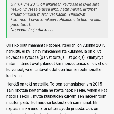
G710+ vm 2013 oli aikanaan käytössä ja kyllä siitä
melko lyhyessä ajassa alkoi hatut hajota, liittimet
kirjaimellisesti murenivat käsiin. Ylläolevat
kommentit eivät ainakaan rohkaise että tilanne olisi
parantunut.
Napsauta laajentaaksesi…
Olisiko ollut maanantaikappale. Itselläni on vuonna 2015
hankittu, ei kyllä näy minkäänlaista kulumaa, ja on ollut
kovassa käytössä (päivät töitä ja illat pelejä). Yllättynyt
miten liittimet ovat pitäneet kimmoisuutensa, eli eivät ole
kuivuneet, vaan tuntuvat edelleen hieman pehmoisilta
kädessä.
Herkkä on toki nesteille. Toisen samanlaisen vm 2015
sain rikottua kaatamalla nestettä näppikselle, vähän aikaa
näppis sekoili, mutta kuukauden kuivamisen jälkeen toimi
muuten paitsi kolmasosa ledeistä oli sammunut. Eli
näppis minkä äärellä ei sitten syödä ja juoda. Jos on