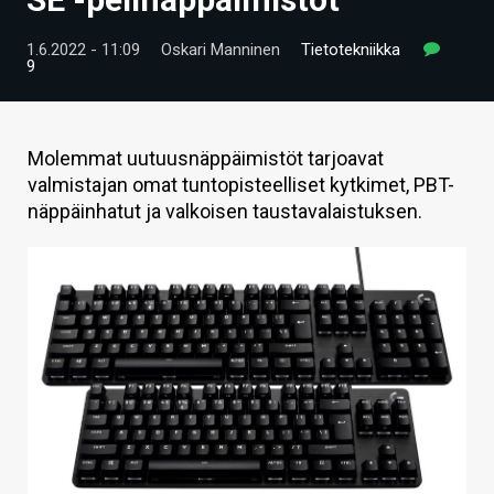
ARTIKKELIT
1.6.2022 - 11:09
Oskari Manninen
Tietotekniikka
9
VIDEOT
TECHBBS
Molemmat uutuusnäppäimistöt tarjoavat
TIETOA
valmistajan omat tuntopisteelliset kytkimet, PBT-
näppäinhatut ja valkoisen taustavalaistuksen.
HINTA.FI
KAUPPA
VAIHDA TEEMA
HAKU