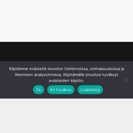
© S&J Media Oy
Käytämme evästeitä sivuston toiminnoissa, ominaisuuksissa ja
liikenteen analysoinnissa. Käyttämällä sivustoa hyväksyt
evästeiden käytön.
Ok
En hyväksy
Lisätietoja
;