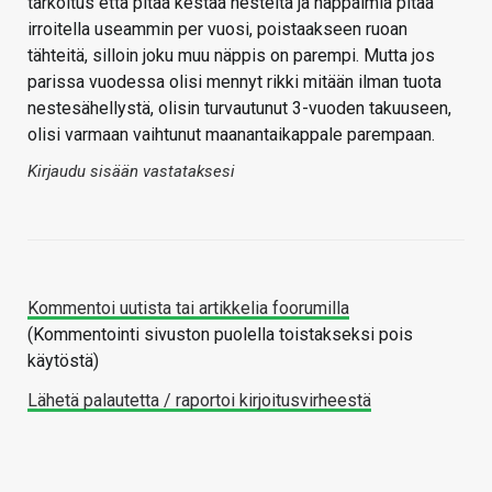
tarkoitus että pitää kestää nesteitä ja näppäimiä pitää
irroitella useammin per vuosi, poistaakseen ruoan
tähteitä, silloin joku muu näppis on parempi. Mutta jos
parissa vuodessa olisi mennyt rikki mitään ilman tuota
nestesähellystä, olisin turvautunut 3-vuoden takuuseen,
olisi varmaan vaihtunut maanantaikappale parempaan.
Kirjaudu sisään vastataksesi
Kommentoi uutista tai artikkelia foorumilla
(Kommentointi sivuston puolella toistakseksi pois
käytöstä)
Lähetä palautetta / raportoi kirjoitusvirheestä