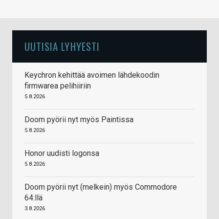
UUTISIA LYHYESTI
Keychron kehittää avoimen lähdekoodin
firmwarea pelihiiriin
5.8.2026
Doom pyörii nyt myös Paintissa
5.8.2026
Honor uudisti logonsa
5.8.2026
Doom pyörii nyt (melkein) myös Commodore
64:llä
3.8.2026