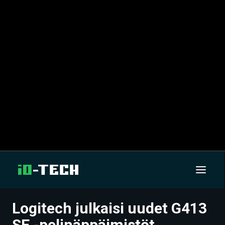
Logitech julkaisi uudet G413
UUTISET
SE -pelinäppäimistöt