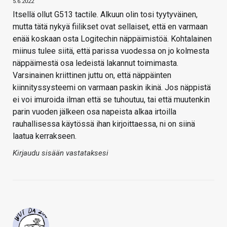
5.6.2022
Itsellä ollut G513 tactile. Alkuun olin tosi tyytyväinen,
mutta tätä nykyä fiilikset ovat sellaiset, että en varmaan
enää koskaan osta Logitechin näppäimistöä. Kohtalainen
miinus tulee siitä, että parissa vuodessa on jo kolmesta
näppäimestä osa ledeistä lakannut toimimasta.
Varsinainen kriittinen juttu on, että näppäinten
kiinnityssysteemi on varmaan paskin ikinä. Jos näppistä
ei voi imuroida ilman että se tuhoutuu, tai että muutenkin
parin vuoden jälkeen osa napeista alkaa irtoilla
rauhallisessa käytössä ihan kirjoittaessa, ni on siinä
laatua kerrakseen.
Kirjaudu sisään vastataksesi