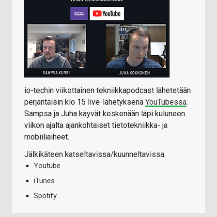
io-techin viikottainen tekniikkapodcast lähetetään
perjantaisin klo 15 live-lähetyksenä
YouTubessa
.
Sampsa ja Juha käyvät keskenään läpi kuluneen
viikon ajalta ajankohtaiset tietotekniikka- ja
mobiiliaiheet.
Jälkikäteen katseltavissa/kuunneltavissa:
Youtube
iTunes
Spotify