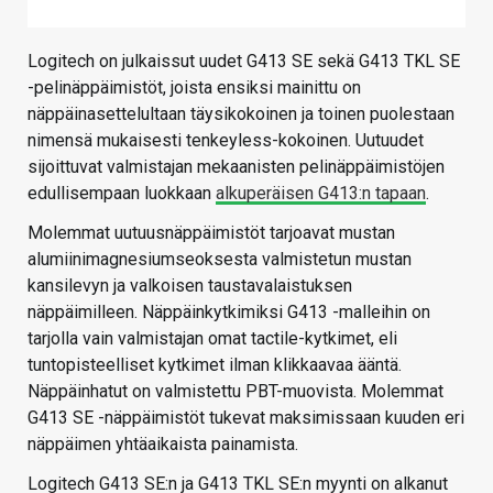
Logitech on julkaissut uudet G413 SE sekä G413 TKL SE
-pelinäppäimistöt, joista ensiksi mainittu on
näppäinasettelultaan täysikokoinen ja toinen puolestaan
nimensä mukaisesti tenkeyless-kokoinen. Uutuudet
sijoittuvat valmistajan mekaanisten pelinäppäimistöjen
edullisempaan luokkaan
alkuperäisen G413:n tapaan
.
Molemmat uutuusnäppäimistöt tarjoavat mustan
alumiinimagnesiumseoksesta valmistetun mustan
kansilevyn ja valkoisen taustavalaistuksen
näppäimilleen. Näppäinkytkimiksi G413 -malleihin on
tarjolla vain valmistajan omat tactile-kytkimet, eli
tuntopisteelliset kytkimet ilman klikkaavaa ääntä.
Näppäinhatut on valmistettu PBT-muovista. Molemmat
G413 SE -näppäimistöt tukevat maksimissaan kuuden eri
näppäimen yhtäaikaista painamista.
Logitech G413 SE:n ja G413 TKL SE:n myynti on alkanut