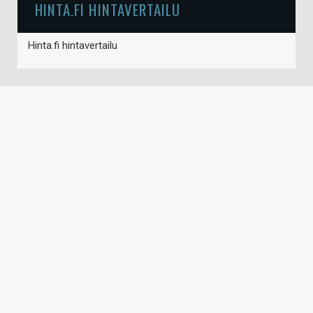
HINTA.FI HINTAVERTAILU
Hinta.fi hintavertailu