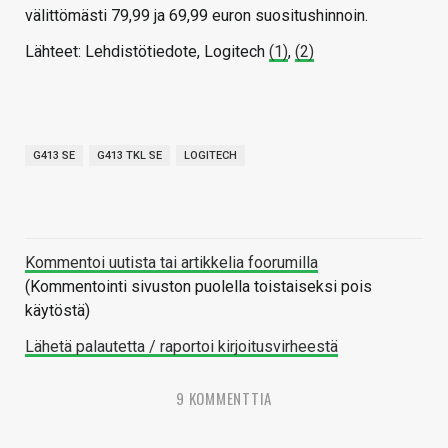
välittömästi 79,99 ja 69,99 euron suositushinnoin.
Lähteet: Lehdistötiedote, Logitech
(1)
,
(2)
G413 SE
G413 TKL SE
LOGITECH
Kommentoi uutista tai artikkelia foorumilla
(Kommentointi sivuston puolella toistaiseksi pois
käytöstä)
Lähetä palautetta / raportoi kirjoitusvirheestä
9 KOMMENTTIA