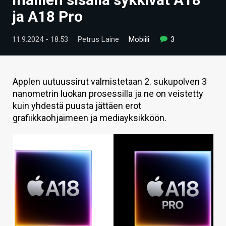
ARTIKKELIT
ja A18 Pro
VIDEOT
11.9.2024 - 18:53
Petrus Laine
Mobiili
3
TECHBBS
TIETOA
Applen uutuussirut valmistetaan 2. sukupolven 3
nanometrin luokan prosessilla ja ne on veistetty
HINTA.FI
kuin yhdestä puusta jättäen erot
grafiikkaohjaimeen ja mediayksikköön.
KAUPPA
VAIHDA TEEMA
HAKU