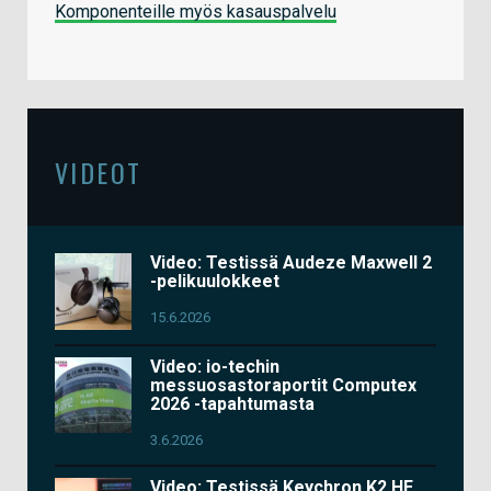
Komponenteille myös kasauspalvelu
VIDEOT
Video: Testissä Audeze Maxwell 2
-pelikuulokkeet
15.6.2026
Video: io-techin
messuosastoraportit Computex
2026 -tapahtumasta
3.6.2026
Video: Testissä Keychron K2 HE