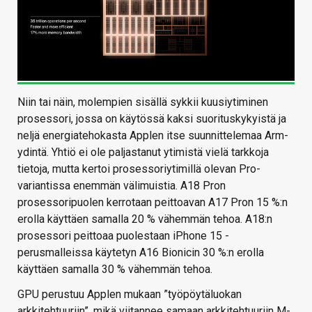
Niin tai näin, molempien sisällä sykkii kuusiytiminen
prosessori, jossa on käytössä kaksi suorituskykyistä ja
neljä energiatehokasta Applen itse suunnittelemaa Arm-
ydintä. Yhtiö ei ole paljastanut ytimistä vielä tarkkoja
tietoja, mutta kertoi prosessoriytimillä olevan Pro-
variantissa enemmän välimuistia. A18 Pron
prosessoripuolen kerrotaan peittoavan A17 Pron 15 %:n
erolla käyttäen samalla 20 % vähemmän tehoa. A18:n
prosessori peittoaa puolestaan iPhone 15 -
perusmalleissa käytetyn A16 Bionicin 30 %:n erolla
käyttäen samalla 30 % vähemmän tehoa.
GPU perustuu Applen mukaan ”työpöytäluokan
arkkitehtuuriin”, mikä viitannee samaan arkkitehtuuriin M-