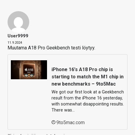
User9999
11.9.2024
Muutama A18 Pro Geekbench testi löytyy.
iPhone 16's A18 Pro chip is
starting to match the M1 chip in
new benchmarks – 9to5Mac
We got our first look at a Geekbench
result from the iPhone 16 yesterday,
with somewhat disappointing results.
There was…
9to5mac.com