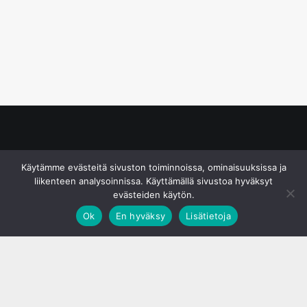
© S&J Media Oy
Käytämme evästeitä sivuston toiminnoissa, ominaisuuksissa ja
liikenteen analysoinnissa. Käyttämällä sivustoa hyväksyt
evästeiden käytön.
Ok
En hyväksy
Lisätietoja
;