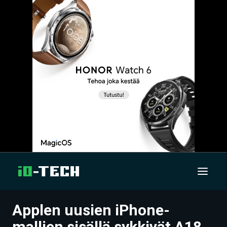
Applen uusien iPhone-
UUTISET
mallien sisällä sykkivät A18