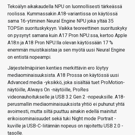
Tekoälyn aikakaudella NPU on luonnollisesti tärkeässä
roolissa. Kummassakin A18-variantissa on käytössä
sama 16-ytiminen Neural Engine NPU joka yltää 35
TOPSin suorituskykyyn. Vaikka teoreettinen suorituskyky
on pysynyt samana kuin A17 Pron NPU:ssa, kertoo Apple
A18:n ja A18 Pron NPU:lla olevan käytössään 17 %
enemmän muistikaistaa ja sen myötä uusi Neural Engine
on entistä nopeampi.
Järjestelmäpiirien kenties merkittävin ero löytyy
mediaominaisuuksista. A18 Prossa on käytössä uusi
Advanced media -yksikkö, joka sisältää tuet ProMotion-
näytöille, Always On -näytöille, ProRes
videonauhoitukselle ja USB 3.2 Gen 2 -nopeuksille. A18-
perusmallin mediaominaisuuksista yhtiö ei puhunut yhtä
avoimesti, mutta siltä puuttuu ainakin edellä mainitut
erikoisominaisuudet sekä tuki Night mode Portrait -
kuville ja USB-C-liitännän nopeus on rajoitettu USB 2.0 -
tasolle.