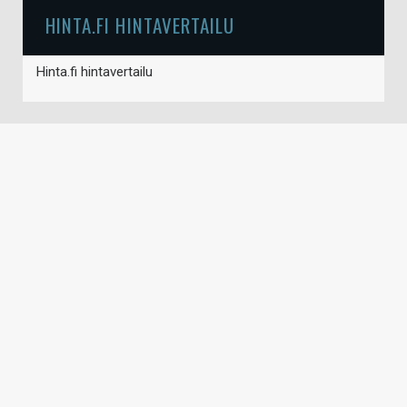
HINTA.FI HINTAVERTAILU
Hinta.fi hintavertailu