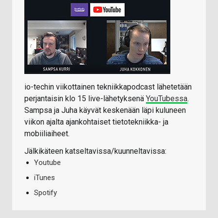
io-techin viikottainen tekniikkapodcast lähetetään
perjantaisin klo 15 live-lähetyksenä
YouTubessa
.
Sampsa ja Juha käyvät keskenään läpi kuluneen
viikon ajalta ajankohtaiset tietotekniikka- ja
mobiiliaiheet.
Jälkikäteen katseltavissa/kuunneltavissa:
Youtube
iTunes
Spotify