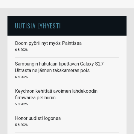
UUTISIA LYHYESTI
Doom pyörii nyt myös Paintissa
6.8.2026
Samsungin huhutaan tiputtavan Galaxy S27
Ultrasta neljännen takakameran pois
6.8.2026
Keychron kehittää avoimen lähdekoodin
firmwarea pelihiiriin
5.8.2026
Honor uudisti logonsa
5.8.2026