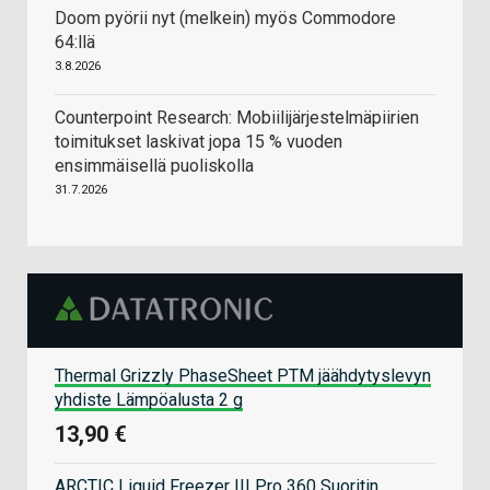
Doom pyörii nyt (melkein) myös Commodore
64:llä
3.8.2026
Counterpoint Research: Mobiilijärjestelmäpiirien
toimitukset laskivat jopa 15 % vuoden
ensimmäisellä puoliskolla
31.7.2026
Thermal Grizzly PhaseSheet PTM jäähdytyslevyn
yhdiste Lämpöalusta 2 g
13,90 €
ARCTIC Liquid Freezer III Pro 360 Suoritin