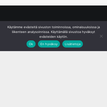
© S&J Media Oy
Käytämme evästeitä sivuston toiminnoissa, ominaisuuksissa ja
liikenteen analysoinnissa. Käyttämällä sivustoa hyväksyt
evästeiden käytön.
Ok
En hyväksy
Lisätietoja
;