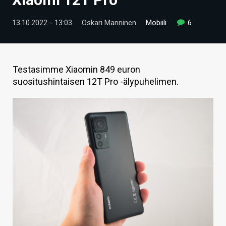
ARTIKKELIT
13.10.2022 - 13:03
Oskari Manninen
Mobiili
6
VIDEOT
TECHBBS
Testasimme Xiaomin 849 euron
TIETOA
suositushintaisen 12T Pro -älypuhelimen.
HINTA.FI
KAUPPA
VAIHDA TEEMA
HAKU