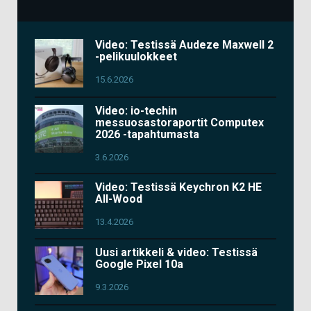
Video: Testissä Audeze Maxwell 2
-pelikuulokkeet
15.6.2026
Video: io-techin
messuosastoraportit Computex
2026 -tapahtumasta
3.6.2026
Video: Testissä Keychron K2 HE
All-Wood
13.4.2026
Uusi artikkeli & video: Testissä
Google Pixel 10a
9.3.2026