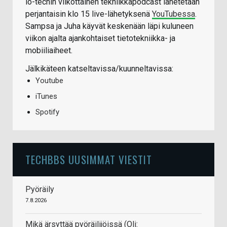
io-techin viikottainen tekniikkapodcast lähetetään
perjantaisin klo 15 live-lähetyksenä
YouTubessa
.
Sampsa ja Juha käyvät keskenään läpi kuluneen
viikon ajalta ajankohtaiset tietotekniikka- ja
mobiiliaiheet.
Jälkikäteen katseltavissa/kuunneltavissa:
Youtube
iTunes
Spotify
TECHBBS UUSIMMAT VIESTIT
Pyöräily
7.8.2026
Mikä ärsyttää pyöräilijöissä (Oli: