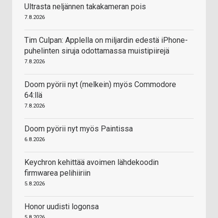
Ultrasta neljännen takakameran pois
7.8.2026
Tim Culpan: Applella on miljardin edestä iPhone-
puhelinten siruja odottamassa muistipiirejä
7.8.2026
Doom pyörii nyt (melkein) myös Commodore
64:llä
7.8.2026
Doom pyörii nyt myös Paintissa
6.8.2026
Keychron kehittää avoimen lähdekoodin
firmwarea pelihiiriin
5.8.2026
Honor uudisti logonsa
5.8.2026