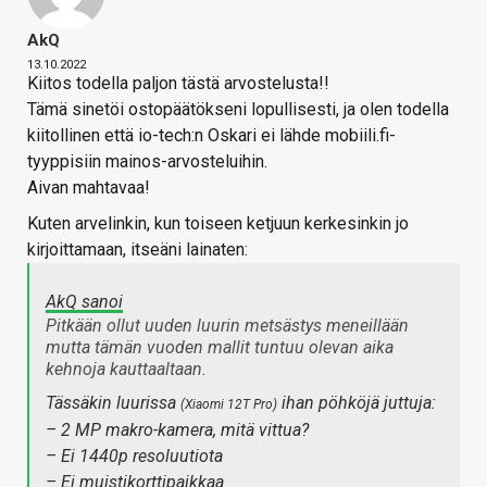
AkQ
13.10.2022
Kiitos todella paljon tästä arvostelusta!!
Tämä sinetöi ostopäätökseni lopullisesti, ja olen todella
kiitollinen että io-tech:n Oskari ei lähde mobiili.fi-
tyyppisiin mainos-arvosteluihin.
Aivan mahtavaa!
Kuten arvelinkin, kun toiseen ketjuun kerkesinkin jo
kirjoittamaan, itseäni lainaten:
AkQ sanoi
Pitkään ollut uuden luurin metsästys meneillään
mutta tämän vuoden mallit tuntuu olevan aika
kehnoja kauttaaltaan.
Tässäkin luurissa
ihan pöhköjä juttuja:
(Xiaomi 12T Pro)
– 2 MP makro-kamera, mitä vittua?
– Ei 1440p resoluutiota
– Ei muistikorttipaikkaa