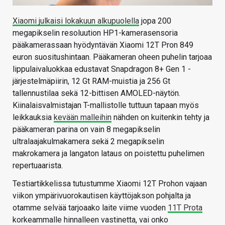
Xiaomi julkaisi lokakuun alkupuolella
jopa 200
megapikselin resoluution HP1-kamerasensoria
pääkamerassaan hyödyntävän Xiaomi 12T Pron 849
euron suositushintaan. Pääkameran oheen puhelin tarjoaa
lippulaivaluokkaa edustavat Snapdragon 8+ Gen 1 -
järjestelmäpiirin, 12 Gt RAM-muistia ja 256 Gt
tallennustilaa sekä 12-bittisen AMOLED-näytön.
Kiinalaisvalmistajan T-mallistolle tuttuun tapaan myös
leikkauksia
kevään malleihin
nähden on kuitenkin tehty ja
pääkameran parina on vain 8 megapikselin
ultralaajakulmakamera sekä 2 megapikselin
makrokamera ja langaton lataus on poistettu puhelimen
repertuaarista.
Testiartikkelissa tutustumme Xiaomi 12T Prohon vajaan
viikon ympärivuorokautisen käyttöjakson pohjalta ja
otamme selvää tarjoaako laite viime vuoden
11T Prota
korkeammalle hinnalleen vastinetta, vai onko