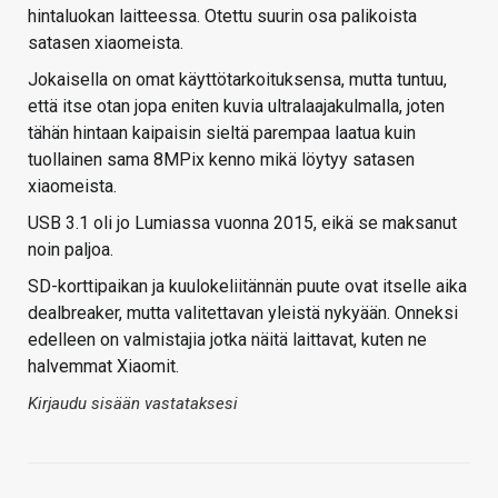
hintaluokan laitteessa. Otettu suurin osa palikoista
satasen xiaomeista.
Jokaisella on omat käyttötarkoituksensa, mutta tuntuu,
että itse otan jopa eniten kuvia ultralaajakulmalla, joten
tähän hintaan kaipaisin sieltä parempaa laatua kuin
tuollainen sama 8MPix kenno mikä löytyy satasen
xiaomeista.
USB 3.1 oli jo Lumiassa vuonna 2015, eikä se maksanut
noin paljoa.
SD-korttipaikan ja kuulokeliitännän puute ovat itselle aika
dealbreaker, mutta valitettavan yleistä nykyään. Onneksi
edelleen on valmistajia jotka näitä laittavat, kuten ne
halvemmat Xiaomit.
Kirjaudu sisään vastataksesi