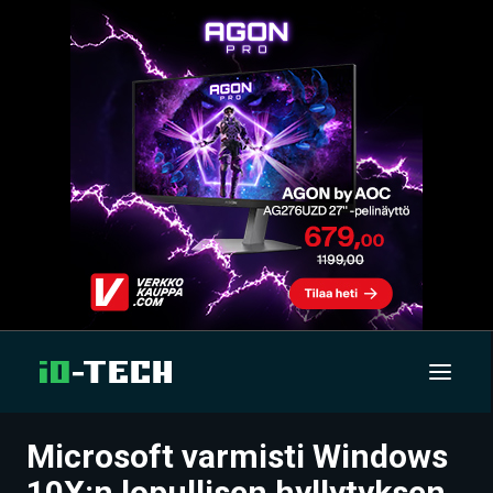
Microsoft varmisti Windows
UUTISET
10X:n lopullisen hyllytyksen