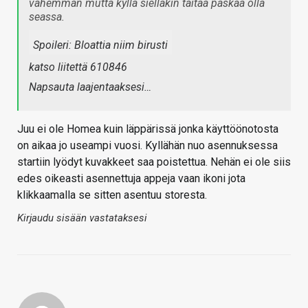
vähemmän mutta kyllä sielläkin taitaa paskaa olla
seassa.
Spoileri:
Bloattia niim birusti
katso liitettä 610846
Napsauta laajentaaksesi…
Juu ei ole Homea kuin läppärissä jonka käyttöönotosta
on aikaa jo useampi vuosi. Kyllähän nuo asennuksessa
startiin lyödyt kuvakkeet saa poistettua. Nehän ei ole siis
edes oikeasti asennettuja appeja vaan ikoni jota
klikkaamalla se sitten asentuu storesta.
Kirjaudu sisään vastataksesi