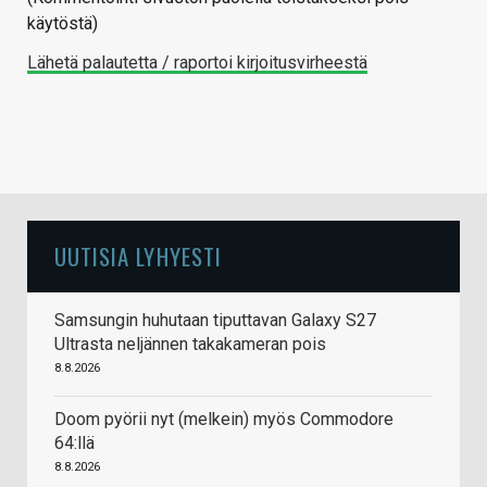
käytöstä)
Lähetä palautetta / raportoi kirjoitusvirheestä
UUTISIA LYHYESTI
Samsungin huhutaan tiputtavan Galaxy S27
Ultrasta neljännen takakameran pois
8.8.2026
Doom pyörii nyt (melkein) myös Commodore
64:llä
8.8.2026