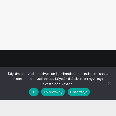
© S&J Media Oy
Käytämme evästeitä sivuston toiminnoissa, ominaisuuksissa ja
liikenteen analysoinnissa. Käyttämällä sivustoa hyväksyt
evästeiden käytön.
Ok
En hyväksy
Lisätietoja
;