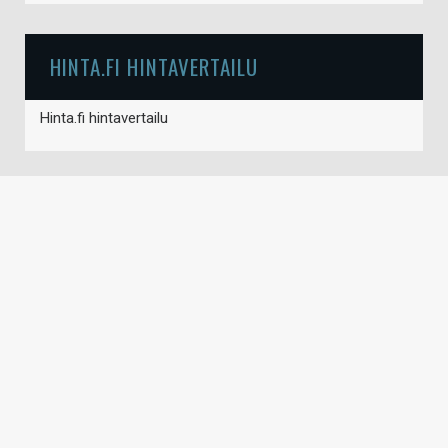
HINTA.FI HINTAVERTAILU
Hinta.fi hintavertailu