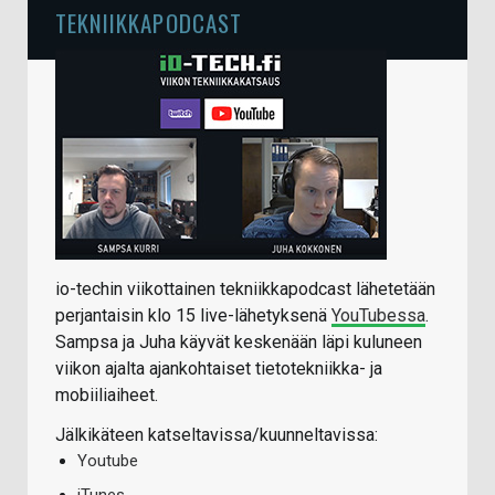
TEKNIIKKAPODCAST
io-techin viikottainen tekniikkapodcast lähetetään
perjantaisin klo 15 live-lähetyksenä
YouTubessa
.
Sampsa ja Juha käyvät keskenään läpi kuluneen
viikon ajalta ajankohtaiset tietotekniikka- ja
mobiiliaiheet.
Jälkikäteen katseltavissa/kuunneltavissa:
Youtube