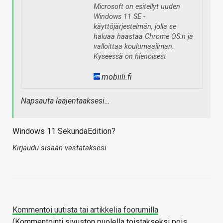
Microsoft on esitellyt uuden
Windows 11 SE -
käyttöjärjestelmän, jolla se
haluaa haastaa Chrome OS:n ja
valloittaa koulumaailman.
Kyseessä on hienoisest
mobiili.fi
Napsauta laajentaaksesi…
Windows 11 SekundaEdition?
Kirjaudu sisään vastataksesi
Kommentoi uutista tai artikkelia foorumilla
(Kommentointi sivuston puolella toistakseksi pois