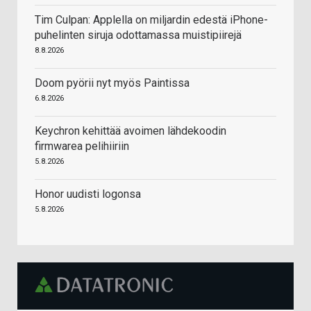
Tim Culpan: Applella on miljardin edestä iPhone-
puhelinten siruja odottamassa muistipiirejä
8.8.2026
Doom pyörii nyt myös Paintissa
6.8.2026
Keychron kehittää avoimen lähdekoodin
firmwarea pelihiiriin
5.8.2026
Honor uudisti logonsa
5.8.2026