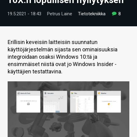
ARTIKKELIT
19.5.2021 - 18:43
Petrus Laine
Tietotekniikka
8
VIDEOT
TECHBBS
Erillisin keveisiin laitteisiin suunnatun
TIETOA
käyttöjärjestelmän sijasta sen ominaisuuksia
integroidaan osaksi Windows 10:tä ja
HINTA.FI
ensimmäiset niistä ovat jo Windows Insider -
käyttäjien testattavina.
KAUPPA
VAIHDA TEEMA
HAKU