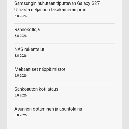
Samsungin huhutaan tiputtavan Galaxy S27
Ultrasta neljännen takakameran pois
8.8.2026
Rannekelloja
8.8.2026
NAS rakentelut
8.8.2026
Mekaaniset näppäimistöt
8.8.2026
Sähköauton kotilataus
8.8.2026
Asunnon ostaminen ja asuntolaina
8.8.2026