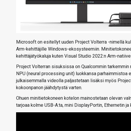
Microsoft on esitellyt uuden Project Volterra -nimellä k
Arm-kehittäjille Windows-ekosysteemiin. Minitietokoneen
kehittäjätyökaluja kuten Visual Studio 2022:n Arm-natiive
Project Volterran sisuksissa on Qualcommin tarkemmin mää
NPU (neural processing unit) luokkansa parhaimmistoa ed
julkaisemmalla videolla paljastetaan lisäksi myös Proj
kokoonpanon jäähdytystä varten.
Ohuen minitietokoneen kotelon mainostetaan olevan valmis
tarjoaa kolme USB-A:ta, mini DisplayPortin, Ethernetin ja 