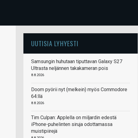
UUTISIA LYHYESTI
Samsungin huhutaan tiputtavan Galaxy S27
Ultrasta neljännen takakameran pois
8.8.2026
Doom pyörii nyt (melkein) myös Commodore
64:llä
8.8.2026
Tim Culpan: Applella on miljardin edestä
iPhone-puhelinten siruja odottamassa
muistipiirejä
8.8.2026