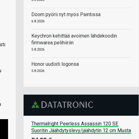
Doom pyörii nyt myös Paintissa
6.8.2026
Keychron kehittää avoimen lähdekoodin
firmwarea pelihiiriin
sti
5.8.2026
Honor uudisti logonsa
u
5.8.2026
a
Thermalright Peerless Assassin 120 SE
Suoritin Jäähdytyslevy/jäähdytin 12 cm Musta