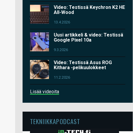
Video: Testissä Keychron K2 HE
All-Wood
13.4.2026
Uusi artikkeli & video: Testissä
Google Pixel 10a
9.3.2026
Video: Testissä Asus ROG
Kithara -pelikuulokkeet
11.2.2026
Lisää videoita
TEKNIIKKAPODCAST