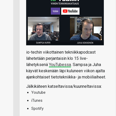
io-techin viikottainen tekniikkapodcast
lähetetään perjantaisin klo 15 live-
lähetyksenä
YouTubessa
. Sampsa ja Juha
käyvät keskenään läpi kuluneen viikon ajalta
ajankohtaiset tietotekniikka- ja mobiiliaiheet.
Jälkikäteen katseltavissa/kuunneltavissa:
Youtube
iTunes
Spotify