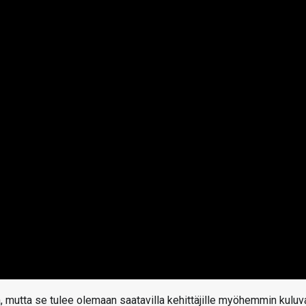
aa, mutta se tulee olemaan saatavilla kehittäjille myöhemmin kuluv