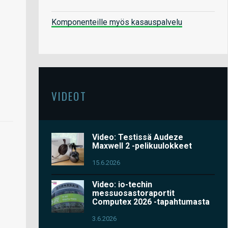
Komponenteille myös kasauspalvelu
VIDEOT
Video: Testissä Audeze
Maxwell 2 -pelikuulokkeet
15.6.2026
Video: io-techin
messuosastoraportit
Computex 2026 -tapahtumasta
3.6.2026