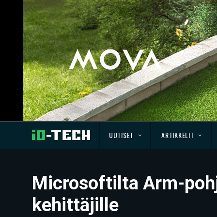
UUTISET
ARTIKKELIT
Microsoftilta Arm-pohj
kehittäjille