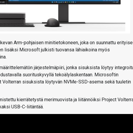
ulkevan Arm-pohjaisen minitietokoneen, joka on suunnattu erityise
 lisäksi Microsoft julkisti tuovansa lähiaikoina myös
ina.
rittelemätön järjestelmäpiiri, jonka sisuksista löytyy integroit
ustavalla suorituskyvyllä tekoälylaskentaan. Microsoftin
ect Volterran sisuksista löytyvän NVMe-SSD-asema sekä tuuletin
tettu kierrätetystä merimuovista ja liitännöiksi Project Volterr
kaksi USB-C-liitäntää.