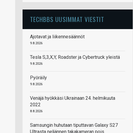
TECHBBS UUSIMMAT VIESTIT
Ajotavat ja liikennesäännöt
9.8.2026
Tesla S,3,X,Y, Roadster ja Cybertruck yleistä
9.8.2026
Pyöräily
9.8.2026
Venäjä hyökkäsi Ukrainaan 24. helmikuuta
2022
8.8.2026
Samsungin huhutaan tiputtavan Galaxy S27
Ultrasta neljännen takakameran pois