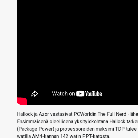
Hallock ja Azor vastasivat PCWorldin The Full Nerd -lä
Ensimmäisenä oleellisena yksityiskohtana Hallock tarken
(Package Power) ja prosessoreiden maksimi TDP tulee 
watilla AM4-kannan 142 watin PPT-katosta.