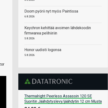
Doom pyörii nyt myös Paintissa
6.8.2026
Keychron kehittää avoimen lähdekoodin
firmwarea pelihiiriin
5.8.2026
Honor uudisti logonsa
5.8.2026
zor
Thermalright Peerless Assassin 120 SE
Suoritin Jäähdytyslevy/jäähdytin 12 cm Musta