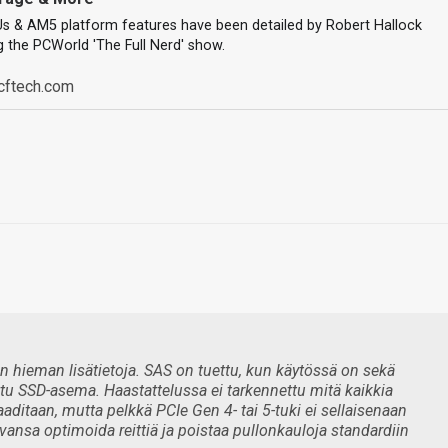
 & AM5 platform features have been detailed by Robert Hallock
 the PCWorld 'The Full Nerd' show.
cftech.com
n hieman lisätietoja. SAS on tuettu, kun käytössä on sekä
tu SSD-asema. Haastattelussa ei tarkennettu mitä kaikkia
itaan, mutta pelkkä PCIe Gen 4- tai 5-tuki ei sellaisenaan
ivansa optimoida reittiä ja poistaa pullonkauloja standardiin