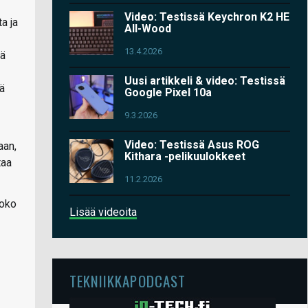
Video: Testissä Keychron K2 HE
a ja
All-Wood
13.4.2026
kä
Uusi artikkeli & video: Testissä
jä
Google Pixel 10a
9.3.2026
Video: Testissä Asus ROG
aan,
Kithara -pelikuulokkeet
taa
11.2.2026
koko
Lisää videoita
TEKNIIKKAPODCAST