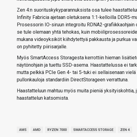
Zen 4:n suorituskykyparannuksista osa tulee haastattel
Infinity Fabricia ajetaan oletuksena 1:1-kelloilla DDR5-mui
Prosessorin IO-siruun integroitu RDNA2-grafiikkaohjain on
se tule olemaan yhtä tehokas, kuin mobiiliprosessoreiden
mukana videoyksiköt kiihdytettyä pakkausta ja purkua vart
on pyhitetty piirisarjalle.
Myös SmartAccess Storagesta kerrottiin hieman lisätiet
näytönohjain ja tuettu SSD-asema. Haastattelussa ei ta
mutta pelkkä PCIe Gen 4- tai 5-tuki ei sellaisenaan vielä
pullonkauloja standardiin DirectStorageen verrattuna.
Haastatteluun mahtuu myös muita pieniä yksityiskohtia, 
haastattelun katsomista.
AM5
AMD
RYZEN 7000
SMARTACCESS STORAGE
ZEN 4