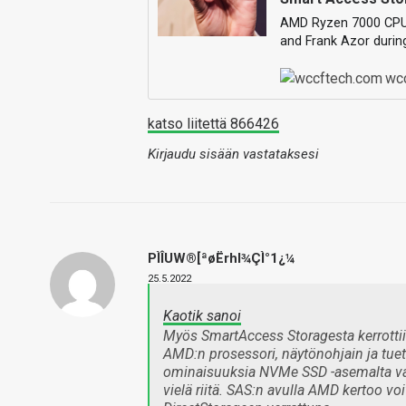
AMD Ryzen 7000 CPUs
and Frank Azor during
wc
katso liitettä 866426
Kirjaudu sisään vastataksesi
PÌÎUW®[ªøËrhl¾ÇÌ°1¿¼
25.5.2022
Kaotik sanoi
Myös SmartAccess Storagesta kerrottii
AMD:n prosessori, näytönohjain ja tuet
ominaisuuksia NVMe SSD -asemalta vaad
vielä riitä. SAS:n avulla AMD kertoo vo