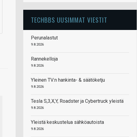
TECHBBS UUSIMMAT VIESTIT
Perunalastut
9.8.2026
Rannekelloja
9.8.2026
Yleinen TV:n hankinta- & säätöketju
9.8.2026
Tesla S,3,X,Y, Roadster ja Cybertruck yleistä
9.8.2026
Yleistä keskustelua sähköautoista
9.8.2026