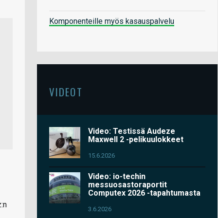
Komponenteille myös kasauspalvelu
VIDEOT
Video: Testissä Audeze
Maxwell 2 -pelikuulokkeet
15.6.2026
Video: io-techin
messuosastoraportit
Computex 2026 -tapahtumasta
:n
3.6.2026