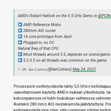
AMD's Robert Hallock on the 5.5 GHz Demo in
@PCWo
AMD Reference Mobo
280mm AIO cooler
16 core prototype from April
Plugged in, no OC
Natural freq of that CPU
Most threads around 5.5, depends on scene/game
5.2-5.5 on all threads was common on the game
— 𝐷𝑟. 𝐼𝑎𝑛 𝐶𝑢𝑡𝑟𝑒𝑠𝑠 (@IanCutress)
May 24, 2022
Prosessorin esittelyvideolla nähty 5,5 GHz:n kellotaajuus 
saavuttamiseen käytetty AMD:n mukaan ylikellotusta. Ia
kokoonpanossa oli huhti-toukokuun vaihteessa valmiste
Asetekin 280 mm:n AIO-nestekierrolla jäähdytettynä. Pros
kellotaajuudella jopa siten, että useimpien ydinten kello