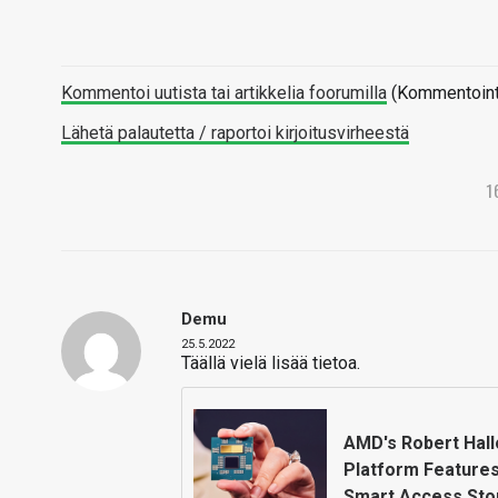
Kommentoi uutista tai artikkelia foorumilla
(Kommentointi 
Lähetä palautetta / raportoi kirjoitusvirheestä
1
Demu
25.5.2022
Täällä vielä lisää tietoa.
AMD's Robert Hal
Platform Features
Smart Access Sto