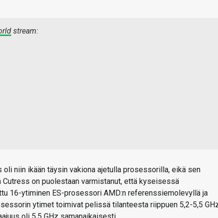
rld
stream:
oli niin ikään täysin vakiona ajetulla prosessorilla, eikä sen
n Cutress on puolestaan varmistanut, että kyseisessä
ttu 16-ytiminen ES-prosessori AMD:n referenssiemolevyllä ja
essorin ytimet toimivat pelissä tilanteesta riippuen 5,2-5,5 GHz
taajuus oli 5,5 GHz samanaikaisesti.