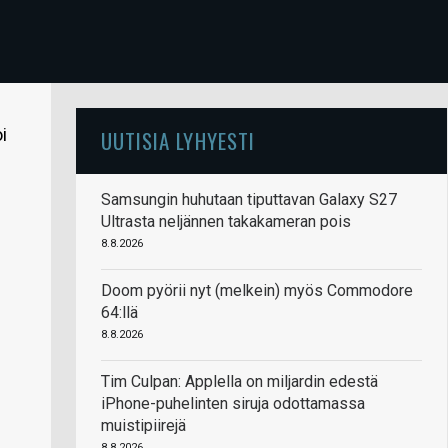
i
UUTISIA LYHYESTI
Samsungin huhutaan tiputtavan Galaxy S27
Ultrasta neljännen takakameran pois
8.8.2026
Doom pyörii nyt (melkein) myös Commodore
64:llä
8.8.2026
Tim Culpan: Applella on miljardin edestä
iPhone-puhelinten siruja odottamassa
muistipiirejä
8.8.2026