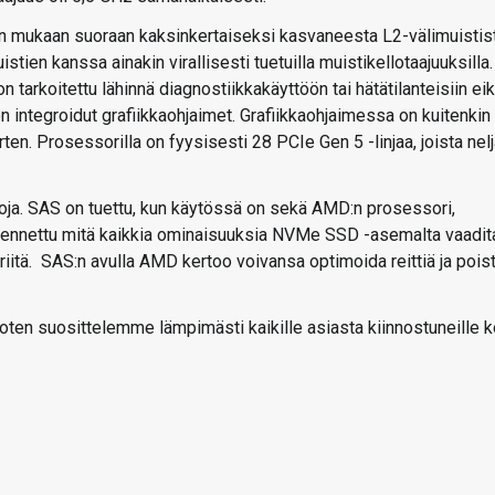
un mukaan suoraan kaksinkertaiseksi kasvaneesta L2-välimuistist
stien kanssa ainakin virallisesti tuetuilla muistikellotaajuuksilla.
 tarkoitettu lähinnä diagnostiikkakäyttöön tai hätätilanteisiin ei
 integroidut grafiikkaohjaimet. Grafiikkaohjaimessa on kuitenkin
en. Prosessorilla on fyysisesti 28 PCIe Gen 5 -linjaa, joista nel
oja. SAS on tuettu, kun käytössä on sekä AMD:n prosessori,
rkennettu mitä kaikkia ominaisuuksia NVMe SSD -asemalta vaadit
 riitä. SAS:n avulla AMD kertoo voivansa optimoida reittiä ja pois
joten suosittelemme lämpimästi kaikille asiasta kiinnostuneille 