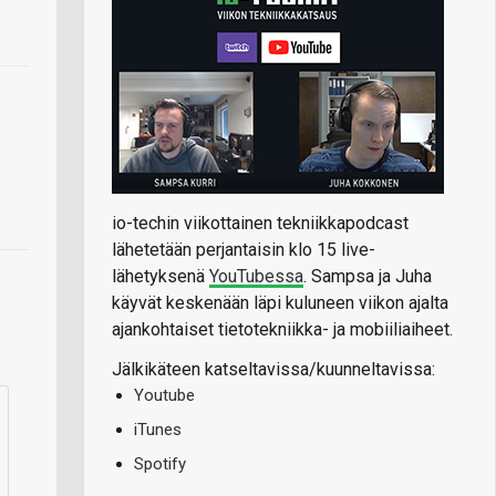
io-techin viikottainen tekniikkapodcast
lähetetään perjantaisin klo 15 live-
lähetyksenä
YouTubessa
. Sampsa ja Juha
käyvät keskenään läpi kuluneen viikon ajalta
ajankohtaiset tietotekniikka- ja mobiiliaiheet.
Jälkikäteen katseltavissa/kuunneltavissa:
Youtube
iTunes
Spotify