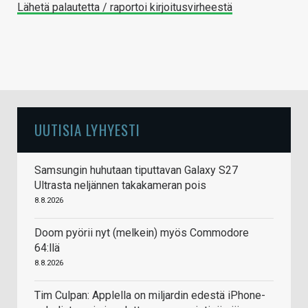
Lähetä palautetta / raportoi kirjoitusvirheestä
UUTISIA LYHYESTI
Samsungin huhutaan tiputtavan Galaxy S27
Ultrasta neljännen takakameran pois
8.8.2026
Doom pyörii nyt (melkein) myös Commodore
64:llä
8.8.2026
Tim Culpan: Applella on miljardin edestä iPhone-