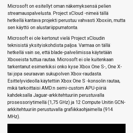
Microsoft on esitellyt oman näkemyksensä pelien
streamauspalvelusta. Project xCloud -nimeä tällä
hetkellä kantava projekti perustuu vahvasti Xboxiin, mutta
sen käyttö on alustariippumatonta.
Microsoft ei ole kertonut vielä Project xCloudin
teknisistä yksityiskohdista paljoa. Varmaa on tällä
hetkellä vain se, että blade-palvelimissa käytetään
Xboxeista tuttua rautaa. Microsoft ei ole kuitenkaan
tarkentanut esimerkiksi onko kyse Xbox One S-, One X-
tai jopa seuraavan sukupolven Xbox-raudasta.
Esittelyvideolla käytettiin Xbox One S -konsolin rautaa,
mikä tarkoittaisi AMD:n semi-custom APU-piiriä
kahdeksalla Jaguar-arkkitehtuuriin perustuvalla
prosessoriytimellä (1,75 GHz) ja 12 Compute Unitin GCN-
arkkitehtuuriin perustuvalla grafiikkaohjaimella (914
MHz).