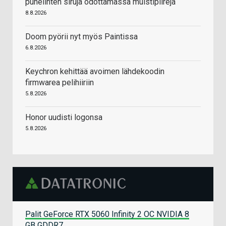
puhelinten siruja odottamassa muistipiirejä
8.8.2026
Doom pyörii nyt myös Paintissa
6.8.2026
Keychron kehittää avoimen lähdekoodin
firmwarea pelihiiriin
5.8.2026
Honor uudisti logonsa
5.8.2026
Palit GeForce RTX 5060 Infinity 2 OC NVIDIA 8
GB GDDR7