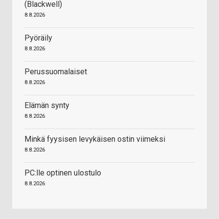
(Blackwell)
8.8.2026
Pyöräily
8.8.2026
Perussuomalaiset
8.8.2026
Elämän synty
8.8.2026
Minkä fyysisen levykäisen ostin viimeksi
8.8.2026
PC:lle optinen ulostulo
8.8.2026