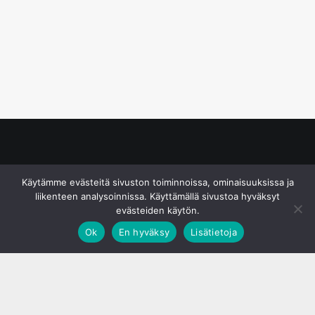
© S&J Media Oy
Käytämme evästeitä sivuston toiminnoissa, ominaisuuksissa ja
liikenteen analysoinnissa. Käyttämällä sivustoa hyväksyt
evästeiden käytön.
Ok
En hyväksy
Lisätietoja
;