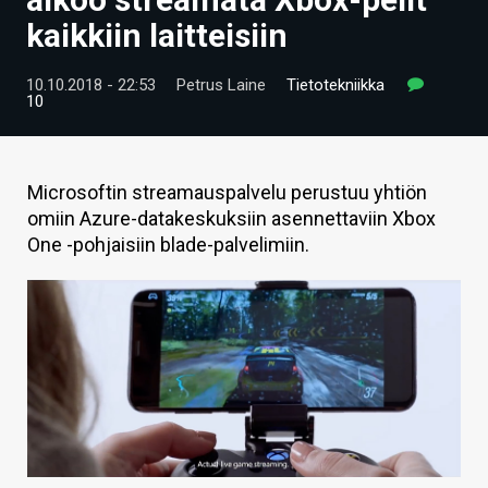
ARTIKKELIT
kaikkiin laitteisiin
VIDEOT
10.10.2018 - 22:53
Petrus Laine
Tietotekniikka
10
TECHBBS
TIETOA
Microsoftin streamauspalvelu perustuu yhtiön
HINTA.FI
omiin Azure-datakeskuksiin asennettaviin Xbox
One -pohjaisiin blade-palvelimiin.
KAUPPA
VAIHDA TEEMA
HAKU