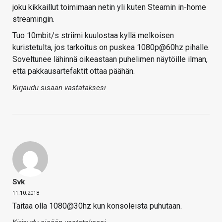
joku kikkaillut toimimaan netin yli kuten Steamin in-home
streamingin.
Tuo 10mbit/s striimi kuulostaa kyllä melkoisen
kuristetulta, jos tarkoitus on puskea 1080p@60hz pihalle.
Soveltunee lähinnä oikeastaan puhelimen näytöille ilman,
että pakkausartefaktit ottaa päähän.
Kirjaudu sisään vastataksesi
Svk
11.10.2018
Taitaa olla 1080@30hz kun konsoleista puhutaan.