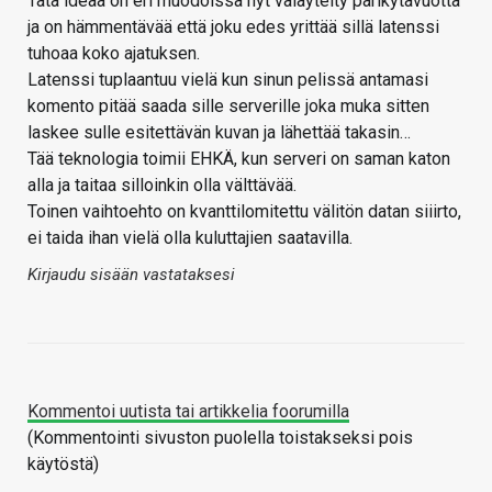
Tätä ideaa on eri muodoissa nyt väläytelty parikytävuotta
ja on hämmentävää että joku edes yrittää sillä latenssi
tuhoaa koko ajatuksen.
Latenssi tuplaantuu vielä kun sinun pelissä antamasi
komento pitää saada sille serverille joka muka sitten
laskee sulle esitettävän kuvan ja lähettää takasin…
Tää teknologia toimii EHKÄ, kun serveri on saman katon
alla ja taitaa silloinkin olla välttävää.
Toinen vaihtoehto on kvanttilomitettu välitön datan siiirto,
ei taida ihan vielä olla kuluttajien saatavilla.
Kirjaudu sisään vastataksesi
Kommentoi uutista tai artikkelia foorumilla
(Kommentointi sivuston puolella toistakseksi pois
käytöstä)