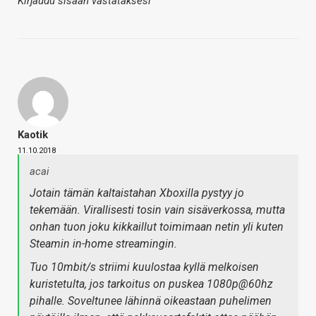
Kirjaudu sisään vastataksesi
Kaotik
11.10.2018
acai
Jotain tämän kaltaistahan Xboxilla pystyy jo
tekemään. Virallisesti tosin vain sisäverkossa, mutta
onhan tuon joku kikkaillut toimimaan netin yli kuten
Steamin in-home streamingin.
Tuo 10mbit/s striimi kuulostaa kyllä melkoisen
kuristetulta, jos tarkoitus on puskea 1080p@60hz
pihalle. Soveltunee lähinnä oikeastaan puhelimen