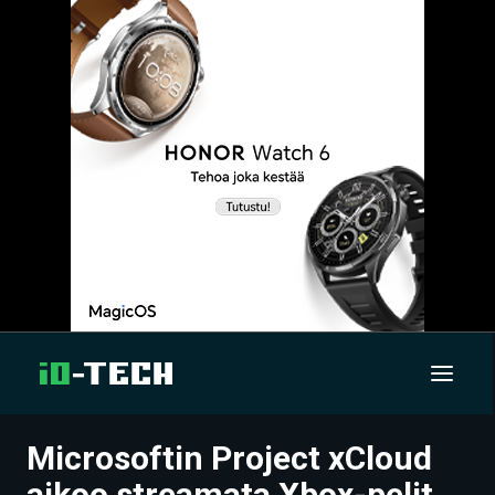
Microsoftin Project xCloud
UUTISET
aikoo streamata Xbox-pelit