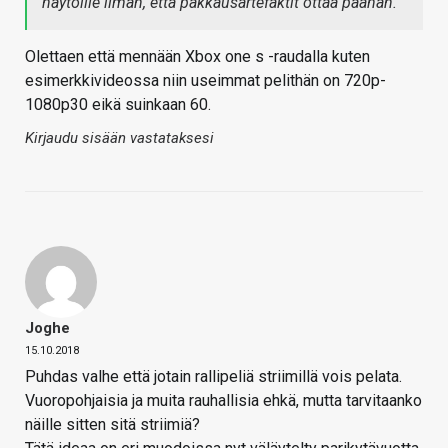
näytöille ilman, että pakkausartefaktit ottaa päähän.
Olettaen että mennään Xbox one s -raudalla kuten
esimerkkivideossa niin useimmat pelithän on 720p-
1080p30 eikä suinkaan 60.
Kirjaudu sisään vastataksesi
Joghe
15.10.2018
Puhdas valhe että jotain rallipeliä striimillä vois pelata.
Vuoropohjaisia ja muita rauhallisia ehkä, mutta tarvitaanko
näille sitten sitä striimiä?