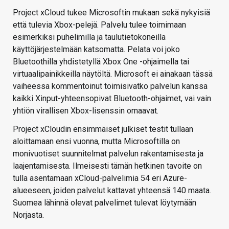
Project xCloud tukee Microsoftin mukaan sekä nykyisiä
että tulevia Xbox-pelejä. Palvelu tulee toimimaan
esimerkiksi puhelimilla ja taulutietokoneilla
käyttöjärjestelmään katsomatta. Pelata voi joko
Bluetoothilla yhdistetyllä Xbox One -ohjaimella tai
virtuaalipainikkeilla näytöltä. Microsoft ei ainakaan tässä
vaiheessa kommentoinut toimisivatko palvelun kanssa
kaikki Xinput-yhteensopivat Bluetooth-ohjaimet, vai vain
yhtiön virallisen Xbox-lisenssin omaavat.
Project xCloudin ensimmäiset julkiset testit tullaan
aloittamaan ensi vuonna, mutta Microsoftilla on
monivuotiset suunnitelmat palvelun rakentamisesta ja
laajentamisesta. Ilmeisesti tämän hetkinen tavoite on
tulla asentamaan xCloud-palvelimia 54 eri Azure-
alueeseen, joiden palvelut kattavat yhteensä 140 maata.
Suomea lähinnä olevat palvelimet tulevat löytymään
Norjasta.