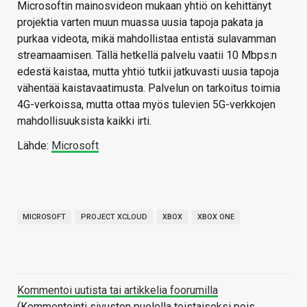
Microsoftin mainosvideon mukaan yhtiö on kehittänyt
projektia varten muun muassa uusia tapoja pakata ja
purkaa videota, mikä mahdollistaa entistä sulavamman
streamaamisen. Tällä hetkellä palvelu vaatii 10 Mbps:n
edestä kaistaa, mutta yhtiö tutkii jatkuvasti uusia tapoja
vähentää kaistavaatimusta. Palvelun on tarkoitus toimia
4G-verkoissa, mutta ottaa myös tulevien 5G-verkkojen
mahdollisuuksista kaikki irti.
Lähde:
Microsoft
MICROSOFT
PROJECT XCLOUD
XBOX
XBOX ONE
Kommentoi uutista tai artikkelia foorumilla
(Kommentointi sivuston puolella toistaiseksi pois