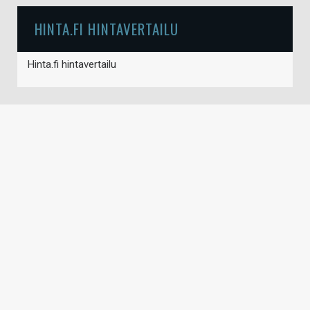
HINTA.FI HINTAVERTAILU
Hinta.fi hintavertailu