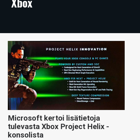
Xbox
ARTIKKELIT
VIDEOT
TECHBBS
TIETOA
HINTA.FI
KAUPPA
VAIHDA TEEMA
Microsoft kertoi lisätietoja
HAKU
tulevasta Xbox Project Helix -
konsolista