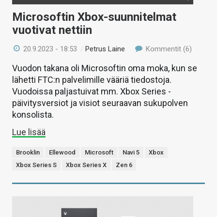
Microsoftin Xbox-suunnitelmat
vuotivat nettiin
20.9.2023 - 18:53
/
Petrus Laine
Kommentit (6)
Vuodon takana oli Microsoftin oma moka, kun se
lähetti FTC:n palvelimille vääriä tiedostoja.
Vuodoissa paljastuivat mm. Xbox Series -
päivitysversiot ja visiot seuraavan sukupolven
konsolista.
Lue lisää
Brooklin
Ellewood
Microsoft
Navi 5
Xbox
Xbox Series S
Xbox Series X
Zen 6