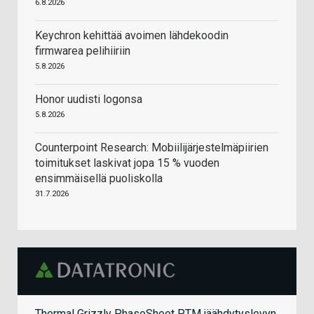
6.8.2026
Keychron kehittää avoimen lähdekoodin
firmwarea pelihiiriin
5.8.2026
Honor uudisti logonsa
5.8.2026
Counterpoint Research: Mobiilijärjestelmäpiirien
toimitukset laskivat jopa 15 % vuoden
ensimmäisellä puoliskolla
31.7.2026
Thermal Grizzly PhaseSheet PTM jäähdytyslevyn