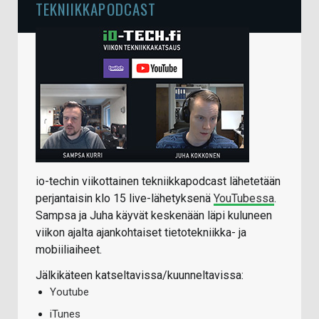
TEKNIIKKAPODCAST
io-techin viikottainen tekniikkapodcast lähetetään
perjantaisin klo 15 live-lähetyksenä
YouTubessa
.
Sampsa ja Juha käyvät keskenään läpi kuluneen
viikon ajalta ajankohtaiset tietotekniikka- ja
mobiiliaiheet.
Jälkikäteen katseltavissa/kuunneltavissa:
Youtube
iTunes