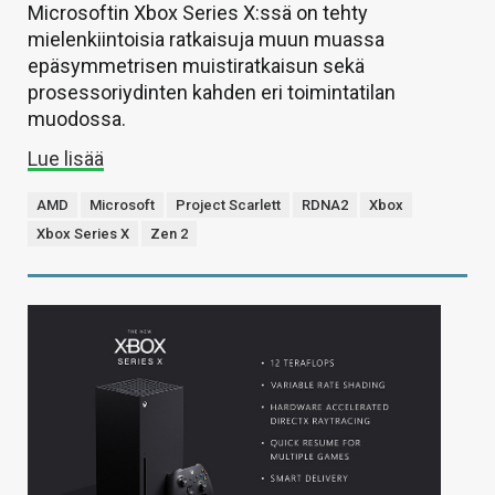
Microsoftin Xbox Series X:ssä on tehty
mielenkiintoisia ratkaisuja muun muassa
epäsymmetrisen muistiratkaisun sekä
prosessoriydinten kahden eri toimintatilan
muodossa.
Lue lisää
AMD
Microsoft
Project Scarlett
RDNA2
Xbox
Xbox Series X
Zen 2