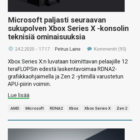
Microsoft paljasti seuraavan
sukupolven Xbox Series X -konsolin
teknisiä ominaisuuksia
24.2.2020 - 17:17
/
Petrus Laine
Kommentit (95)
Xbox Series X:n luvataan toimittavan pelaajille 12
teraFLOPSin edestä laskentavoimaa RDNA2-
grafiikkaohjaimella ja Zen 2 -ytimillä varustetun
APU-piirin voimin.
Lue lisää
AMD
Microsoft
RDNA2
Xbox
Xbox Series X
Zen 2