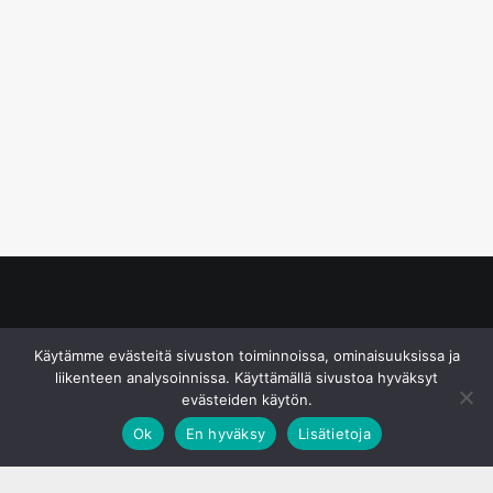
© S&J Media Oy
Käytämme evästeitä sivuston toiminnoissa, ominaisuuksissa ja
liikenteen analysoinnissa. Käyttämällä sivustoa hyväksyt
evästeiden käytön.
Ok
En hyväksy
Lisätietoja
;