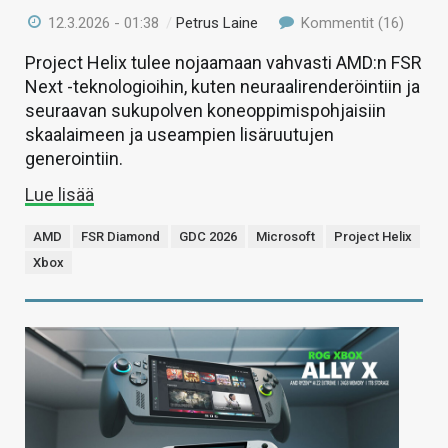
12.3.2026 - 01:38
/
Petrus Laine
Kommentit (16)
Project Helix tulee nojaamaan vahvasti AMD:n FSR
Next -teknologioihin, kuten neuraalirenderöintiin ja
seuraavan sukupolven koneoppimispohjaisiin
skaalaimeen ja useampien lisäruutujen
generointiin.
Lue lisää
AMD
FSR Diamond
GDC 2026
Microsoft
Project Helix
Xbox