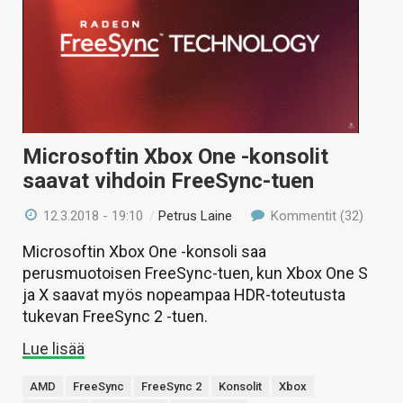
Microsoftin Xbox One -konsolit
saavat vihdoin FreeSync-tuen
12.3.2018 - 19:10
/
Petrus Laine
Kommentit (32)
Microsoftin Xbox One -konsoli saa
perusmuotoisen FreeSync-tuen, kun Xbox One S
ja X saavat myös nopeampaa HDR-toteutusta
tukevan FreeSync 2 -tuen.
Lue lisää
AMD
FreeSync
FreeSync 2
Konsolit
Xbox