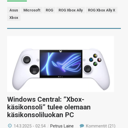
Asus
Microsoft
ROG
ROG Xbox Ally
ROG Xbox Ally X
Xbox
Windows Central: ”Xbox-
käsikonsoli” tulee olemaan
käsikonsoliluokan PC
14.3.2025 - 02:54
/
Petrus Laine
Kommentit (21)