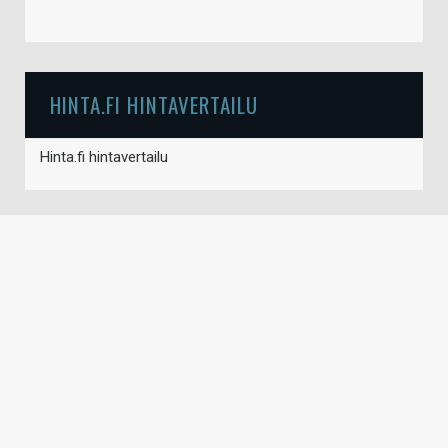
HINTA.FI HINTAVERTAILU
Hinta.fi hintavertailu