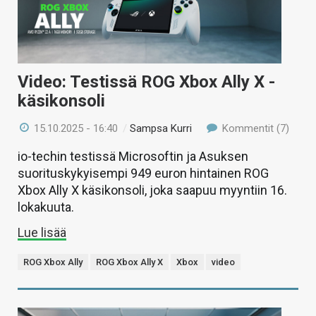
Video: Testissä ROG Xbox Ally X -
käsikonsoli
15.10.2025 - 16:40
/
Sampsa Kurri
Kommentit (7)
io-techin testissä Microsoftin ja Asuksen
suorituskykyisempi 949 euron hintainen ROG
Xbox Ally X käsikonsoli, joka saapuu myyntiin 16.
lokakuuta.
Lue lisää
ROG Xbox Ally
ROG Xbox Ally X
Xbox
video