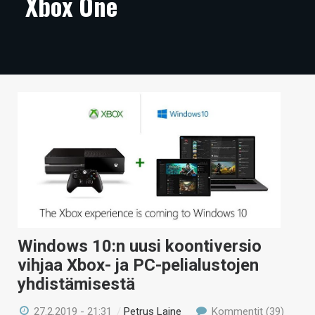
Xbox One
ARTIKKELIT
VIDEOT
TECHBBS
TIETOA
HINTA.FI
KAUPPA
VAIHDA TEEMA
Windows 10:n uusi koontiversio
vihjaa Xbox- ja PC-pelialustojen
HAKU
yhdistämisestä
27.2.2019 - 21:31
/
Petrus Laine
Kommentit (39)