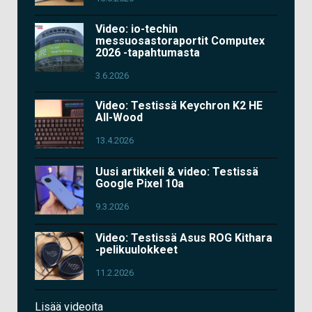
Video: io-techin
messuosastoraportit Computex
2026 -tapahtumasta
3.6.2026
Video: Testissä Keychron K2 HE
All-Wood
13.4.2026
Uusi artikkeli & video: Testissä
Google Pixel 10a
9.3.2026
Video: Testissä Asus ROG Kithara
-pelikuulokkeet
11.2.2026
Lisää videoita