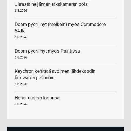
Ultrasta neljännen takakameran pois
6.8.2026
Doom pyörii nyt (melkein) myös Commodore
64:llä
6.8.2026
Doom pyörii nyt myös Paintissa
6.8.2026
Keychron kehittää avoimen lähdekoodin
firmwarea pelihiiriin
5.8.2026
Honor uudisti logonsa
5.8.2026