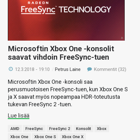
Microsoftin Xbox One -konsolit
saavat vihdoin FreeSync-tuen
12.3.2018 - 19:10
/
Petrus Laine
Kommentit (32)
Microsoftin Xbox One -konsoli saa
perusmuotoisen FreeSync-tuen, kun Xbox One S
ja X saavat myös nopeampaa HDR-toteutusta
tukevan FreeSync 2 -tuen.
Lue lisää
AMD
FreeSync
FreeSync 2
Konsolit
Xbox
Xbox One
Xbox One S
Xbox One X