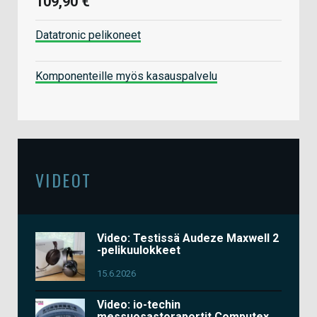
109,90 €
Datatronic pelikoneet
Komponenteille myös kasauspalvelu
VIDEOT
Video: Testissä Audeze Maxwell 2
-pelikuulokkeet
15.6.2026
Video: io-techin
messuosastoraportit Computex