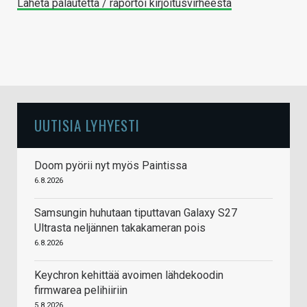
Lähetä palautetta / raportoi kirjoitusvirheestä
UUTISIA LYHYESTI
Doom pyörii nyt myös Paintissa
6.8.2026
Samsungin huhutaan tiputtavan Galaxy S27
Ultrasta neljännen takakameran pois
6.8.2026
Keychron kehittää avoimen lähdekoodin
firmwarea pelihiiriin
5.8.2026