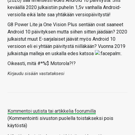
(2020) saa ilmeisesti edes Android 10 päivitystä. Siis
keväällä 2020 julkaistiin puhelin 1,5v vanhalla Android-
versiolla eikä laite saa yhtäkään versiopäivitystä!
G8 Power Lite ja One Vision Plus sentään ovat saaneet
Android 10 päivityksen mutta siihen sitten jäädään? 2020
julkaistut muut E-sarjalaiset jäävät myös Android 10
versioon eli ei yhtään päivitystä niilläkään? Vuonna 2019
julkaistuja malleja en uskalla edes katsoa
.
Oikeasti, mitä #*%$ Motorola?!?
Kirjaudu sisään vastataksesi
Kommentoi uutista tai artikkelia foorumilla
(Kommentointi sivuston puolella toistakseksi pois
käytöstä)