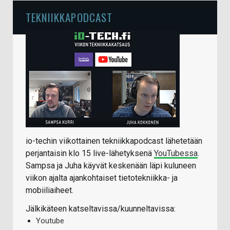
TEKNIIKKAPODCAST
io-techin viikottainen tekniikkapodcast lähetetään
perjantaisin klo 15 live-lähetyksenä
YouTubessa
.
Sampsa ja Juha käyvät keskenään läpi kuluneen
viikon ajalta ajankohtaiset tietotekniikka- ja
mobiiliaiheet.
Jälkikäteen katseltavissa/kuunneltavissa:
Youtube