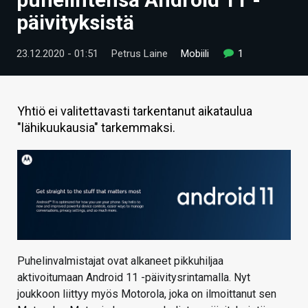
ARTIKKELIT
päivityksistä
VIDEOT
23.12.2020 - 01:51
Petrus Laine
Mobiili
1
TECHBBS
TIETOA
Yhtiö ei valitettavasti tarkentanut aikataulua
"lähikuukausia" tarkemmaksi.
HINTA.FI
KAUPPA
VAIHDA TEEMA
HAKU
Puhelinvalmistajat ovat alkaneet pikkuhiljaa
aktivoitumaan Android 11 -päivitysrintamalla. Nyt
joukkoon liittyy myös Motorola, joka on ilmoittanut sen