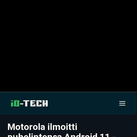
Motorola ilmoitti
UUTISET
puhelintensa Android 11 -