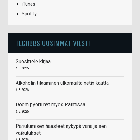
iTunes
Spotify
TECHBBS UUSIMMAT VIESTIT
Suosittele kirjaa
6.8.2026
Alkoholin tilaaminen ulkomailta netin kautta
6.8.2026
Doom pyörii nyt myös Paintissa
6.8.2026
Pariutumisen haasteet nykypäivänä ja sen
vaikutukset
6.8.2026