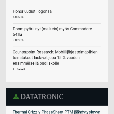
Honor uudisti logonsa
5.8.2026
Doom pyörii nyt (melkein) myös Commodore
64:llä
3.8.2026
Counterpoint Research: Mobiilijärjestelmäpiirien
toimitukset laskivat jopa 15 % vuoden
ensimmäisellä puoliskolla
31.7.2026
Thermal Grizzly PhaseSheet PTM jäähdytyslevyn