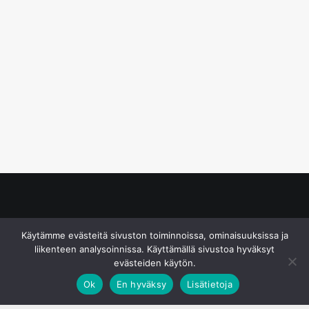
© S&J Media Oy
Käytämme evästeitä sivuston toiminnoissa, ominaisuuksissa ja
liikenteen analysoinnissa. Käyttämällä sivustoa hyväksyt
evästeiden käytön.
Ok
En hyväksy
Lisätietoja