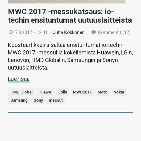
MWC 2017 -messukatsaus: io-
techin ensituntumat uutuuslaitteista
7.3.2017 - 12:41
/
Juha Kokkonen
Kommentit (12)
Koosteartikkeli sisältää ensituntumat io-techin
MWC 2017 -messuilla kokeilemista Huawein, LG:n,
Lenovon, HMD Globalin, Samsungin ja Sonyn
uutuuslaitteista.
Lue lisää
HMD Global
Huawei
Jolla
MWC2017
Moto
Nokia
Samsung
Sony
messut