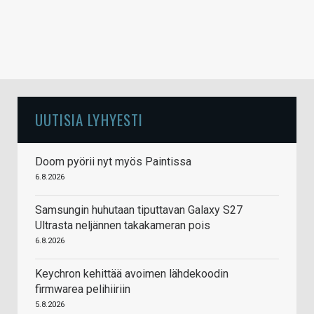
UUTISIA LYHYESTI
Doom pyörii nyt myös Paintissa
6.8.2026
Samsungin huhutaan tiputtavan Galaxy S27
Ultrasta neljännen takakameran pois
6.8.2026
Keychron kehittää avoimen lähdekoodin
firmwarea pelihiiriin
5.8.2026