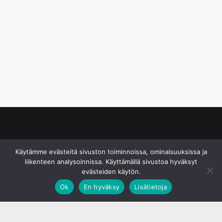
© S&J Media Oy
Käytämme evästeitä sivuston toiminnoissa, ominaisuuksissa ja
liikenteen analysoinnissa. Käyttämällä sivustoa hyväksyt
evästeiden käytön.
Ok
En hyväksy
Lisätietoja
;