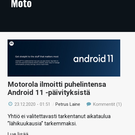
Moto
ARTIKKELIT
VIDEOT
TECHBBS
TIETOA
HINTA.FI
KAUPPA
Motorola ilmoitti puhelintensa
VAIHDA TEEMA
Android 11 -päivityksistä
23.12.2020 - 01:51
/
Petrus Laine
Kommentit (1)
HAKU
Yhtiö ei valitettavasti tarkentanut aikataulua
”lähikuukausia” tarkemmaksi.
Lue lisää