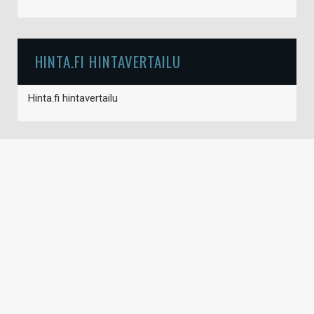
HINTA.FI HINTAVERTAILU
Hinta.fi hintavertailu