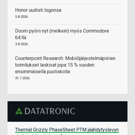
Honor uudisti logonsa
5.8.2026
Doom pyörii nyt (melkein) myös Commodore
64:llä
3.8.2026
Counterpoint Research: Mobiilijärjestelmäpiirien
toimitukset laskivat jopa 15 % vuoden
ensimmäisellä puoliskolla
31.7.2026
Thermal Grizzly PhaseSheet PTM jäähdytyslevyn