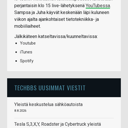
perjantaisin klo 15 live-lähetyksenä
YouTubessa
.
Sampsa ja Juha käyvät keskenään läpi kuluneen
viikon ajalta ajankohtaiset tietotekniikka- ja
mobiiliaiheet.
Jälkikäteen katseltavissa/kuunneltavissa:
Youtube
iTunes
Spotify
TECHBBS UUSIMMAT VIESTIT
Yleistä keskustelua sähköautoista
8.8.2026
Tesla S,3,X,Y, Roadster ja Cybertruck yleistä