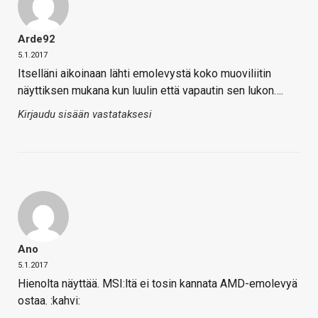
Arde92
5.1.2017
Itselläni aikoinaan lähti emolevystä koko muoviliitin
näyttiksen mukana kun luulin että vapautin sen lukon….
Kirjaudu sisään vastataksesi
Ano
5.1.2017
Hienolta näyttää. MSI:ltä ei tosin kannata AMD-emolevyä
ostaa. :kahvi: