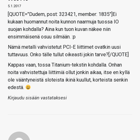
5.1.2017
[QUOTE="Dudem, post: 323421, member: 1835"]Ei
kukaan huomannut noita kunnon naarmuja tuossa IO
suojan kohdalla? Aina kun tuon kuvan näkee niin
ensimmäisenä osuu silmään. :p
Nämä metalli vahvistetut PCI-E liittimet ovatkin uusi
tuttavuus. Onko tälle tullut oikeasti jokin tarve?[/QUOTE]
Kappas vaan, tossa Titanium-tekstin kohdalla. Onhan
noita vahvistettuja liittimiä ollut jonkin aikaa, itse en kyllä
ole vääntyneistä sloteista ikinä kuullut, korteista senkin
edestä.
Kirjaudu sisään vastataksesi