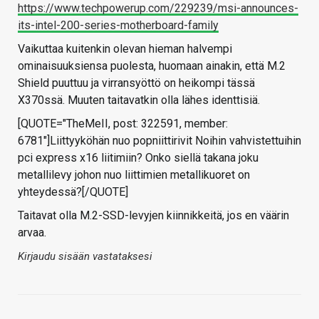
https://www.techpowerup.com/229239/msi-announces-
its-intel-200-series-motherboard-family
Vaikuttaa kuitenkin olevan hieman halvempi
ominaisuuksiensa puolesta, huomaan ainakin, että M.2
Shield puuttuu ja virransyöttö on heikompi tässä
X370ssä. Muuten taitavatkin olla lähes identtisiä.
[QUOTE="TheMeII, post: 322591, member:
6781"]Liittyyköhän nuo popniittirivit Noihin vahvistettuihin
pci express x16 liitimiin? Onko siellä takana joku
metallilevy johon nuo liittimien metallikuoret on
yhteydessä?[/QUOTE]
Taitavat olla M.2-SSD-levyjen kiinnikkeitä, jos en väärin
arvaa.
Kirjaudu sisään vastataksesi