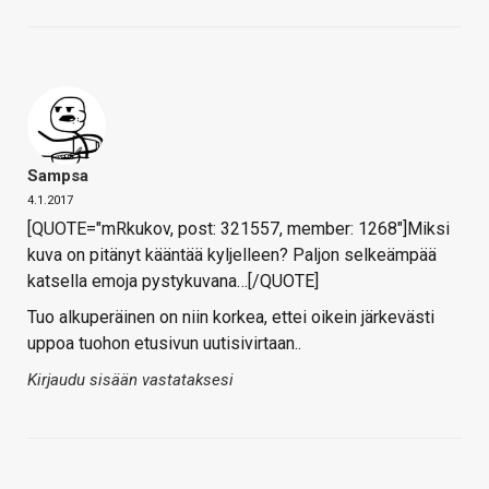
Sampsa
4.1.2017
[QUOTE="mRkukov, post: 321557, member: 1268"]Miksi
kuva on pitänyt kääntää kyljelleen? Paljon selkeämpää
katsella emoja pystykuvana…[/QUOTE]
Tuo alkuperäinen on niin korkea, ettei oikein järkevästi
uppoa tuohon etusivun uutisivirtaan..
Kirjaudu sisään vastataksesi