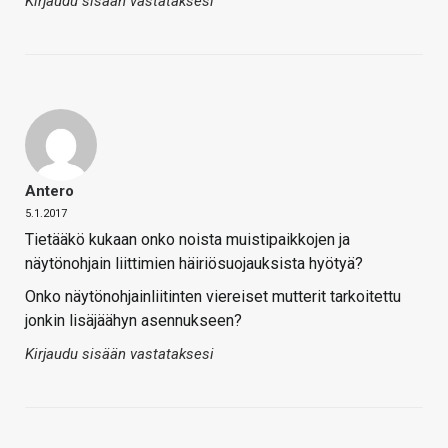
Kirjaudu sisään vastataksesi
Antero
5.1.2017
Tietääkö kukaan onko noista muistipaikkojen ja
näytönohjain liittimien häiriösuojauksista hyötyä?
Onko näytönohjainliitinten viereiset mutterit tarkoitettu
jonkin lisäjäähyn asennukseen?
Kirjaudu sisään vastataksesi