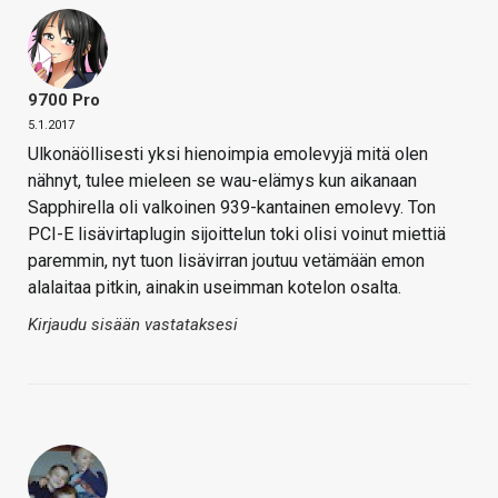
9700 Pro
5.1.2017
Ulkonäöllisesti yksi hienoimpia emolevyjä mitä olen
nähnyt, tulee mieleen se wau-elämys kun aikanaan
Sapphirella oli valkoinen 939-kantainen emolevy. Ton
PCI-E lisävirtaplugin sijoittelun toki olisi voinut miettiä
paremmin, nyt tuon lisävirran joutuu vetämään emon
alalaitaa pitkin, ainakin useimman kotelon osalta.
Kirjaudu sisään vastataksesi