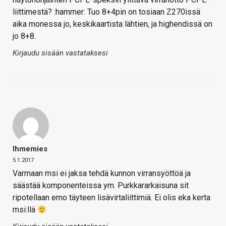
liittimestä? :hammer: Tuo 8+4pin on tosiaan Z270issä
aika monessa jo, keskikaartista lähtien, ja highendissä on
jo 8+8.
Kirjaudu sisään vastataksesi
Ihmemies
5.1.2017
Varmaan msi ei jaksa tehdä kunnon virransyöttöä ja
säästää komponenteissa ym. Purkkararkaisuna sit
ripotellaan emo täyteen lisävirtaliittimiä. Ei olis eka kerta
msi:llä