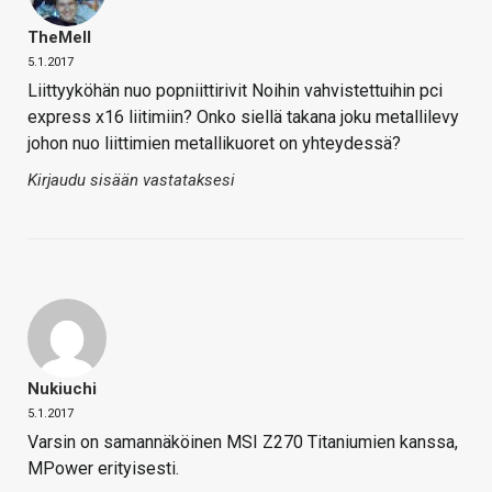
TheMeII
5.1.2017
Liittyyköhän nuo popniittirivit Noihin vahvistettuihin pci
express x16 liitimiin? Onko siellä takana joku metallilevy
johon nuo liittimien metallikuoret on yhteydessä?
Kirjaudu sisään vastataksesi
Nukiuchi
5.1.2017
Varsin on samannäköinen MSI Z270 Titaniumien kanssa,
MPower erityisesti.