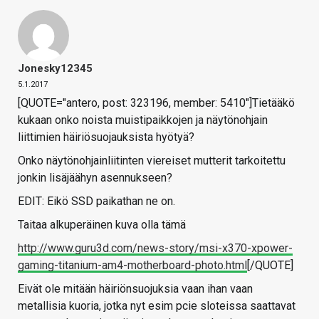
Jonesky12345
5.1.2017
[QUOTE="antero, post: 323196, member: 5410"]Tietääkö
kukaan onko noista muistipaikkojen ja näytönohjain
liittimien häiriösuojauksista hyötyä?
Onko näytönohjainliitinten viereiset mutterit tarkoitettu
jonkin lisäjäähyn asennukseen?
EDIT: Eikö SSD paikathan ne on.
Taitaa alkuperäinen kuva olla tämä
http://www.guru3d.com/news-story/msi-x370-xpower-
gaming-titanium-am4-motherboard-photo.html
[/QUOTE]
Eivät ole mitään häiriönsuojuksia vaan ihan vaan
metallisia kuoria, jotka nyt esim pcie sloteissa saattavat