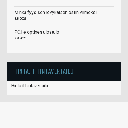
Minkä fyysisen levykäisen ostin viimeksi
8.8.2026
PC:lle optinen ulostulo
8.8.2026
HINTA.FI HINTAVERTAILU
Hinta.fi hintavertailu