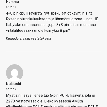
Hammu
5.1.2017
4+8 pin cpu lisävirrat? Nyt spekulaatiot käyntiin siitä
Ryzenin virrankulutuksesta ja lämmöntuotosta … not. HE
Kabylake emoissahan on jopa 8+8 pin, eihän monessa
virtalähteessäkään ole kuin yksi 8 pin?
Kirjaudu sisään vastataksesi
Nukiuchi
5.1.2017
Mystisin lisäys lienee tuo 6-pin PCI-E lisävirta, jota ei
Z270-vastaavissa ole. Liekö kyseessä AMD:n
näytönohjainten PCI-E-speksin ylittävä virranotto PCI-E-