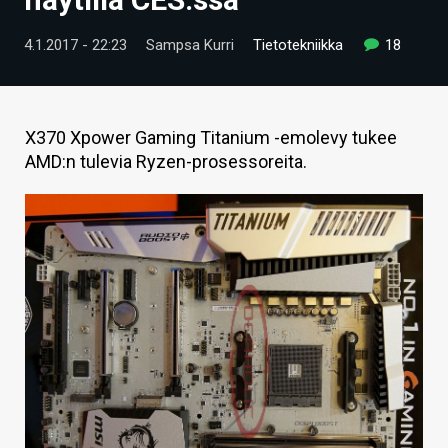
ARTIKKELIT
4.1.2017 - 22:23
Sampsa Kurri
Tietotekniikka
18
VIDEOT
TECHBBS
X370 Xpower Gaming Titanium -emolevy tukee
TIETOA
AMD:n tulevia Ryzen-prosessoreita.
HINTA.FI
KAUPPA
VAIHDA TEEMA
HAKU