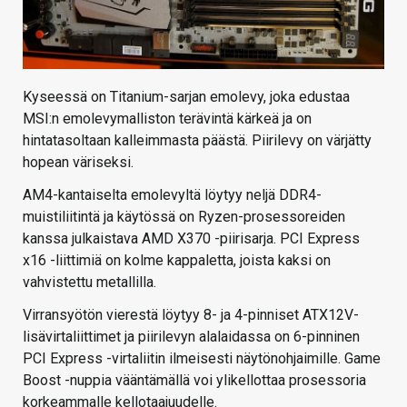
Kyseessä on Titanium-sarjan emolevy, joka edustaa
MSI:n emolevymalliston terävintä kärkeä ja on
hintatasoltaan kalleimmasta päästä. Piirilevy on värjätty
hopean väriseksi.
AM4-kantaiselta emolevyltä löytyy neljä DDR4-
muistiliitintä ja käytössä on Ryzen-prosessoreiden
kanssa julkaistava AMD X370 -piirisarja. PCI Express
x16 -liittimiä on kolme kappaletta, joista kaksi on
vahvistettu metallilla.
Virransyötön vierestä löytyy 8- ja 4-pinniset ATX12V-
lisävirtaliittimet ja piirilevyn alalaidassa on 6-pinninen
PCI Express -virtaliitin ilmeisesti näytönohjaimille. Game
Boost -nuppia vääntämällä voi ylikellottaa prosessoria
korkeammalle kellotaajuudelle.