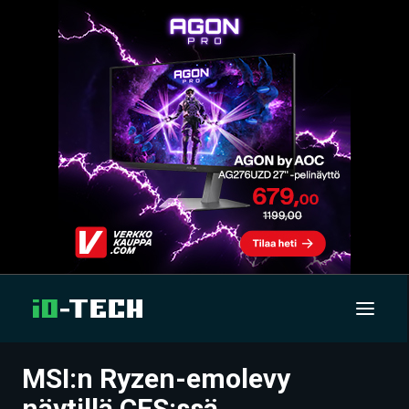
MSI:n Ryzen-emolevy
UUTISET
näytillä CES:ssä