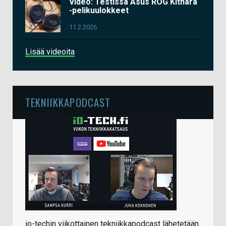
Video: Testissä Asus ROG Kithara
-pelikuulokkeet
11.2.2026
Lisää videoita
TEKNIIKKAPODCAST
io-techin viikottainen tekniikkapodcast lähetetään