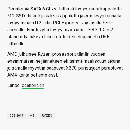
Perinteisiä SATA 6 Gb/s -liittimiä löytyy kuusi kappaletta,
M.2 SSD -liitäntöjä kaksi kappaletta ja emolevyn reunalta
löytyy lisäksi U.2-liitin PCI Express -väyläisille SSD-
asemille. Emolevyltä löytyy myös uusi USB 3.1 Gen2 -
standardia tukeva liitin koteloiden etupaneelin USB-
liittimille.
AMD julkaisee Ryzen-prosessorit tämän vuoden
ensimmäisen neljänneksen eli tammi-maaliskuun aikana
ja samalla myyntiin saapuvat X370-piirisarjaan perustuvat
AM4-kantaiset emolevyt.
Lähde:
ocaholic.ch
CES 2017
MSI
RYZEN