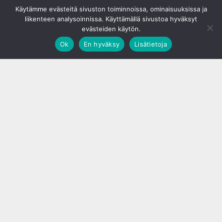
© S&J Media Oy
Käytämme evästeitä sivuston toiminnoissa, ominaisuuksissa ja
liikenteen analysoinnissa. Käyttämällä sivustoa hyväksyt
evästeiden käytön.
Ok
En hyväksy
Lisätietoja
;