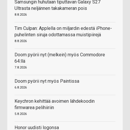
Samsungin huhutaan tiputtavan Galaxy S27
Ultrasta neljännen takakameran pois
8.8.2026
Tim Culpan: Applella on miljardin edestä iPhone-
puhelinten siruja odottamassa muistipiirejä
8.8.2026
Doom pyörii nyt (melkein) myös Commodore
64:llä
7.8.2026
Doom pyörii nyt myös Paintissa
6.8.2026
Keychron kehittää avoimen lähdekoodin
firmwarea pelihiiriin
5.8.2026
Honor uudisti logonsa