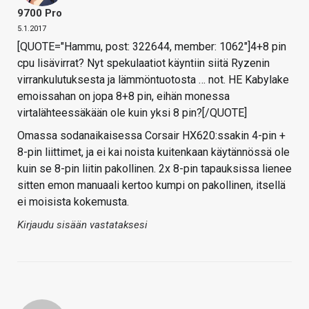
9700 Pro
5.1.2017
[QUOTE="Hammu, post: 322644, member: 1062"]4+8 pin
cpu lisävirrat? Nyt spekulaatiot käyntiin siitä Ryzenin
virrankulutuksesta ja lämmöntuotosta … not. HE Kabylake
emoissahan on jopa 8+8 pin, eihän monessa
virtalähteessäkään ole kuin yksi 8 pin?[/QUOTE]
Omassa sodanaikaisessa Corsair HX620:ssakin 4-pin +
8-pin liittimet, ja ei kai noista kuitenkaan käytännössä ole
kuin se 8-pin liitin pakollinen. 2x 8-pin tapauksissa lienee
sitten emon manuaali kertoo kumpi on pakollinen, itsellä
ei moisista kokemusta.
Kirjaudu sisään vastataksesi