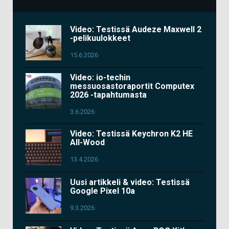
Video: Testissä Audeze Maxwell 2
-pelikuulokkeet
15.6.2026
Video: io-techin
messuosastoraportit Computex
2026 -tapahtumasta
3.6.2026
Video: Testissä Keychron K2 HE
All-Wood
13.4.2026
Uusi artikkeli & video: Testissä
Google Pixel 10a
9.3.2026