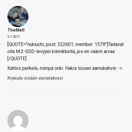
TheMeII
5.1.2017
[QUOTE="nukiuchi, post: 322601, member: 1579"]Taitavat
olla M.2-SSD-levyjen kiinnikkeitä, jos en väärin arvaa.
[/QUOTE]
Kattos perkele, niimpä onki. Hakis toisen aamukahvin. ->
Kirjaudu sisään vastataksesi