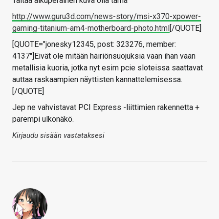
Taitaa alkuperäinen kuva olla tämä
http://www.guru3d.com/news-story/msi-x370-xpower-
gaming-titanium-am4-motherboard-photo.html
[/QUOTE]
[QUOTE="jonesky12345, post: 323276, member:
4137"]Eivät ole mitään häiriönsuojuksia vaan ihan vaan
metallisia kuoria, jotka nyt esim pcie sloteissa saattavat
auttaa raskaampien näyttisten kannattelemisessa.
[/QUOTE]
Jep ne vahvistavat PCI Express -liittimien rakennetta +
parempi ulkonäkö.
Kirjaudu sisään vastataksesi