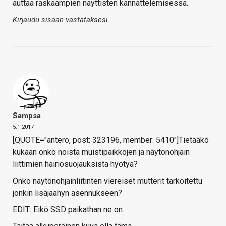
auttaa raskaampien näyttisten kannattelemisessa.
Kirjaudu sisään vastataksesi
Sampsa
5.1.2017
[QUOTE="antero, post: 323196, member: 5410"]Tietääkö
kukaan onko noista muistipaikkojen ja näytönohjain
liittimien häiriösuojauksista hyötyä?
Onko näytönohjainliitinten viereiset mutterit tarkoitettu
jonkin lisäjäähyn asennukseen?
EDIT: Eikö SSD paikathan ne on.