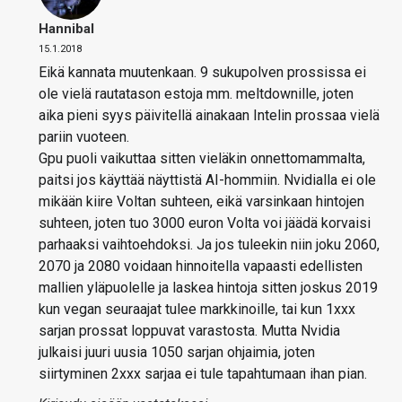
Hannibal
15.1.2018
Eikä kannata muutenkaan. 9 sukupolven prossissa ei
ole vielä rautatason estoja mm. meltdownille, joten
aika pieni syys päivitellä ainakaan Intelin prossaa vielä
pariin vuoteen.
Gpu puoli vaikuttaa sitten vieläkin onnettomammalta,
paitsi jos käyttää näyttistä AI-hommiin. Nvidialla ei ole
mikään kiire Voltan suhteen, eikä varsinkaan hintojen
suhteen, joten tuo 3000 euron Volta voi jäädä korvaisi
parhaaksi vaihtoehdoksi. Ja jos tuleekin niin joku 2060,
2070 ja 2080 voidaan hinnoitella vapaasti edellisten
mallien yläpuolelle ja laskea hintoja sitten joskus 2019
kun vegan seuraajat tulee markkinoille, tai kun 1xxx
sarjan prossat loppuvat varastosta. Mutta Nvidia
julkaisi juuri uusia 1050 sarjan ohjaimia, joten
siirtyminen 2xxx sarjaa ei tule tapahtumaan ihan pian.