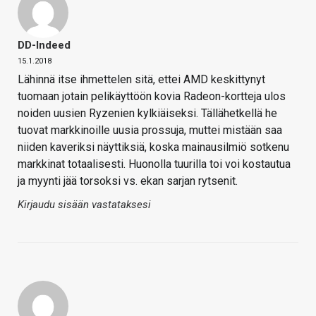
DD-Indeed
15.1.2018
Lähinnä itse ihmettelen sitä, ettei AMD keskittynyt
tuomaan jotain pelikäyttöön kovia Radeon-kortteja ulos
noiden uusien Ryzenien kylkiäiseksi. Tällähetkellä he
tuovat markkinoille uusia prossuja, muttei mistään saa
niiden kaveriksi näyttiksiä, koska mainausilmiö sotkenu
markkinat totaalisesti. Huonolla tuurilla toi voi kostautua
ja myynti jää torsoksi vs. ekan sarjan rytsenit.
Kirjaudu sisään vastataksesi