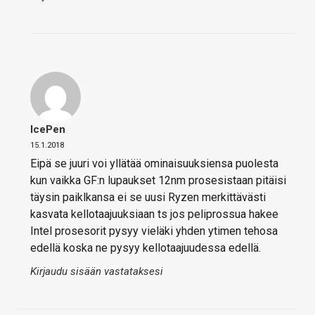
IcePen
15.1.2018
Eipä se juuri voi yllätää ominaisuuksiensa puolesta
kun vaikka GF:n lupaukset 12nm prosesistaan pitäisi
täysin paiklkansa ei se uusi Ryzen merkittävästi
kasvata kellotaajuuksiaan ts jos peliprossua hakee
Intel prosesorit pysyy vieläki yhden ytimen tehosa
edellä koska ne pysyy kellotaajuudessa edellä.
Kirjaudu sisään vastataksesi