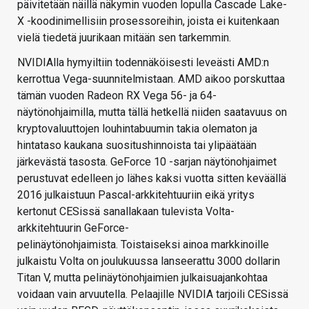
päivitetään näillä näkymin vuoden lopulla Cascade Lake-
X -koodinimellisiin prosessoreihin, joista ei kuitenkaan
vielä tiedetä juurikaan mitään sen tarkemmin.
NVIDIAlla hymyiltiin todennäköisesti leveästi AMD:n
kerrottua Vega-suunnitelmistaan. AMD aikoo porskuttaa
tämän vuoden Radeon RX Vega 56- ja 64-
näytönohjaimilla, mutta tällä hetkellä niiden saatavuus on
kryptovaluuttojen louhintabuumin takia olematon ja
hintataso kaukana suositushinnoista tai ylipäätään
järkevästä tasosta. GeForce 10 -sarjan näytönohjaimet
perustuvat edelleen jo lähes kaksi vuotta sitten keväällä
2016 julkaistuun Pascal-arkkitehtuuriin eikä yritys
kertonut CESissä sanallakaan tulevista Volta-
arkkitehtuurin GeForce-
pelinäytönohjaimista. Toistaiseksi ainoa markkinoille
julkaistu Volta on joulukuussa lanseerattu 3000 dollarin
Titan V, mutta pelinäytönohjaimien julkaisuajankohtaa
voidaan vain arvuutella. Pelaajille NVIDIA tarjoili CESissä