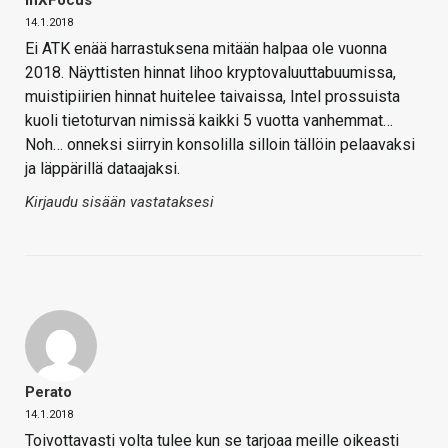
InXFocus
14.1.2018
Ei ATK enää harrastuksena mitään halpaa ole vuonna
2018. Näyttisten hinnat lihoo kryptovaluuttabuumissa,
muistipiirien hinnat huitelee taivaissa, Intel prossuista
kuoli tietoturvan nimissä kaikki 5 vuotta vanhemmat…
Noh… onneksi siirryin konsolilla silloin tällöin pelaavaksi
ja läppärillä dataajaksi.
Kirjaudu sisään vastataksesi
Perato
14.1.2018
Toivottavasti volta tulee kun se tarjoaa meille oikeasti