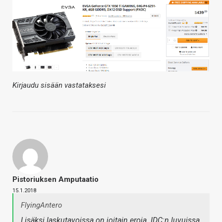
Kirjaudu sisään vastataksesi
Pistoriuksen Amputaatio
15.1.2018
FlyingAntero
Lisäksi laskutavoissa on joitain eroja. IDC:n luvuissa