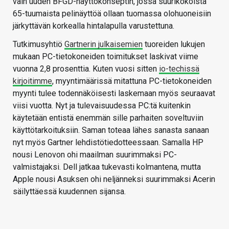
vain uuden BFGD-näyttökonseptin, jossa suurikokoista
65-tuumaista pelinäyttöä ollaan tuomassa olohuoneisiin
järkyttävän korkealla hintalapulla varustettuna.
Tutkimusyhtiö
Gartnerin julkaisemien
tuoreiden lukujen
mukaan PC-tietokoneiden toimitukset laskivat viime
vuonna 2,8 prosenttia. Kuten vuosi sitten
io-techissä
kirjoitimme
, myyntimäärissä mitattuna PC-tietokoneiden
myynti tulee todennäköisesti laskemaan myös seuraavat
viisi vuotta. Nyt ja tulevaisuudessa PC:tä kuitenkin
käytetään entistä enemmän sille parhaiten soveltuviin
käyttötarkoituksiin. Saman toteaa lähes sanasta sanaan
nyt myös Gartner lehdistötiedotteessaan. Samalla HP
nousi Lenovon ohi maailman suurimmaksi PC-
valmistajaksi. Dell jatkaa tukevasti kolmantena, mutta
Apple nousi Asuksen ohi neljänneksi suurimmaksi Acerin
säilyttäessä kuudennen sijansa.