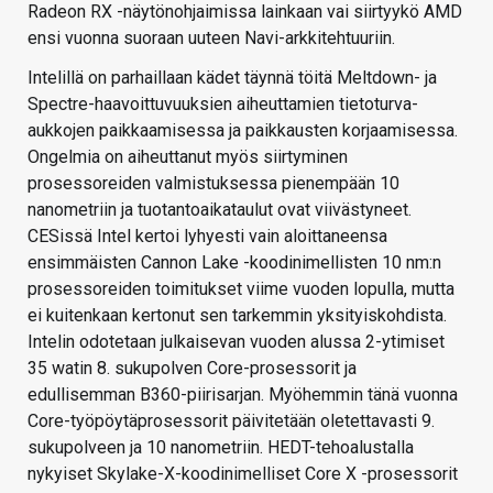
Radeon RX -näytönohjaimissa lainkaan vai siirtyykö AMD
ensi vuonna suoraan uuteen Navi-arkkitehtuuriin.
Intelillä on parhaillaan kädet täynnä töitä Meltdown- ja
Spectre-haavoittuvuuksien aiheuttamien tietoturva-
aukkojen paikkaamisessa ja paikkausten korjaamisessa.
Ongelmia on aiheuttanut myös siirtyminen
prosessoreiden valmistuksessa pienempään 10
nanometriin ja tuotantoaikataulut ovat viivästyneet.
CESissä Intel kertoi lyhyesti vain aloittaneensa
ensimmäisten Cannon Lake -koodinimellisten 10 nm:n
prosessoreiden toimitukset viime vuoden lopulla, mutta
ei kuitenkaan kertonut sen tarkemmin yksityiskohdista.
Intelin odotetaan julkaisevan vuoden alussa 2-ytimiset
35 watin 8. sukupolven Core-prosessorit ja
edullisemman B360-piirisarjan. Myöhemmin tänä vuonna
Core-työpöytäprosessorit päivitetään oletettavasti 9.
sukupolveen ja 10 nanometriin. HEDT-tehoalustalla
nykyiset Skylake-X-koodinimelliset Core X -prosessorit