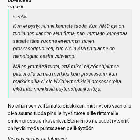
DD-Indeed
15.1.2018
vemkki
Kun ei pysty, niin ei kannata tuoda. Kun AMD nyt on
tuollainen kahden alan firma, niin varmaan kannattaa
satsata tänä vuonna enemmän siihen
prosessoripuoleen, kun siellä AMD:n tilanne on
teknologian osalta vahvempi.
Mä en ymmärrä tuota, että miksi näytönohjaimen
pitäisi olla samaa merkkiä kuin prosessorin, kun
markkinoilla ei ole NVidia-merkkisiä prosessoreita
eikä Intel-merkkisiä näytönohjainkortteja.
No eihän sen välttämättä pidäkkään, mut nyt ois vaan ollu
oiva sauma tuoda pihalle hyvä tuote sille rintamalle
omien prossujen kaveriksi. Etenkin jos ne uudet rytsenit
on hyviä myös puhtaaseen pelikäyttöön.
Kirjaudu sisään vastataksesi