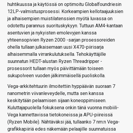
huhtikuussa ja käytössä on optimoitu Globalfoundriesin
12LP-valmistusprosessi. Korkeampien kellotaajuuksien
ja alhaisempien muistilatenssien myötä luvassa on
odotettu parannus suorituskykyyn. Tuttuun AM4-kantaan
asentuvien ja nykyisten emolevyjen kanssa
yhteensopivien Ryzen 2000 -sarjan prosessoreiden
ohella tullaan julkaisemaan uusi X470-piirisarja
alhaisemmalla virrankulutuksella. Tehokäyttäjille
suunnatun HEDT-alustan Ryzen Threadripper -
prosessorit tullaan myös päivittämään toiseen
sukupolveen vuoden jälkimmäisellä puoliskolla.
Vega-arkkitehtuurin ilmoitettiin hyppäävän suoraan 7
nanometrin viivanleveydelle, mutta sen kanssa
keskitytään pelaamisen sijaan koneoppimiseen.
Kuluttajapuolella fokuksena onkin tänä vuonna mobiili-
Vega kannettavissa tietokoneissa ja APU-piireissä
(Ryzen Mobile). Nähtäväksi jää, tullaanko 7 nm:n Vega-
grafikkapiiriä edes näkemään pelaajille suunnatuissa