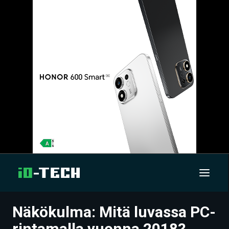
Näkökulma: Mitä luvassa PC-
UUTISET
rintamalla vuonna 2018?