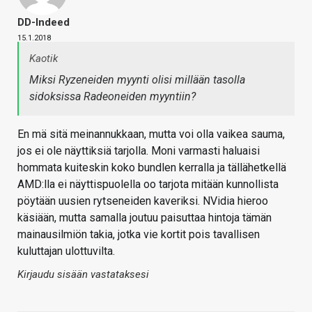
DD-Indeed
15.1.2018
Kaotik
Miksi Ryzeneiden myynti olisi millään tasolla
sidoksissa Radeoneiden myyntiin?
En mä sitä meinannukkaan, mutta voi olla vaikea sauma,
jos ei ole näyttiksiä tarjolla. Moni varmasti haluaisi
hommata kuiteskin koko bundlen kerralla ja tällähetkellä
AMD:lla ei näyttispuolella oo tarjota mitään kunnollista
pöytään uusien rytseneiden kaveriksi. NVidia hieroo
käsiään, mutta samalla joutuu paisuttaa hintoja tämän
mainausilmiön takia, jotka vie kortit pois tavallisen
kuluttajan ulottuvilta.
Kirjaudu sisään vastataksesi