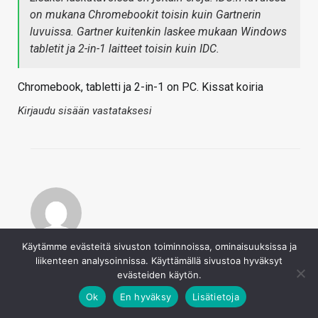
on mukana Chromebookit toisin kuin Gartnerin
luvuissa. Gartner kuitenkin laskee mukaan Windows
tabletit ja 2-in-1 laitteet toisin kuin IDC.
Chromebook, tabletti ja 2-in-1 on PC. Kissat koiria
Kirjaudu sisään vastataksesi
IcePen
Käytämme evästeitä sivuston toiminnoissa, ominaisuuksissa ja
liikenteen analysoinnissa. Käyttämällä sivustoa hyväksyt
15.1.2018
evästeiden käytön.
Ei se ihan niin menen kun osa on ARM prosessorilla ja
osa on x86 prosessorilla (ja sitten on vielä käyttisero)
Ok
En hyväksy
Lisätietoja
juuri tuo ero on osittain syynä siihen miksi toinen taho