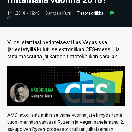
ARTIKKELIT
14.1.2018 - 18:40
Sampsa Kurri
Tietotekniikka
50
VIDEOT
TECHBBS
Vuosi starttasi perinteisesti Las Vegasissa
TIETOA
järjestetyillä kulutuselektroniikan CES-messuilla.
Mitä messuilta jäi käteen tietotekniikan saralla?
HINTA.FI
KAUPPA
VAIHDA TEEMA
HAKU
AMD jatkoi siitä mihin se viime vuonna jäi eli myös tämä
vuosi mennään vahvasti Ryzenin ja Vegan sanelemana. 2.
sukupolven Ryzen-prosessorit tullaan julkaisemaan