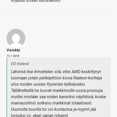
Kirjaudu sisään vastataksesi
Vemkki
15.1.2018
DD-Indeed
Lähinnä itse ihmettelen sitä, ettei AMD keskittynyt
tuomaan jotain pelikäyttöön kovia Radeon-kortteja
ulos noiden uusien Ryzenien kylkiäiseksi.
Tällähetkellä he tuovat markkinoille uusia prossuja,
muttei mistään saa niiden kaveriksi näyttiksiä, koska
mainausilmiö sotkenu markkinat totaalisesti.
Huonolla tuurilla toi voi kostautua ja myynti jää
torsoksi vs. ekan sarjan rytsenit.