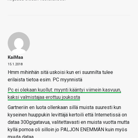
KaiMaa
15.1.2018
Hmm mihinhän sitä uskoisi kun eri suunnilta tulee
erilaista tietoa esim. PC myynnistä
Pc ei olekaan kuollut: myynti kääntyi viimein kasvuun,
kaksi valmistajaa erottuu joukosta
Gartneriin en luota ollenkaan sillä muista suuresti kun
kyseinen huuppukin levittäjä kertoili että Internetissä on
dataa 300gigatavua, valitettavasti en muista vuotta mutta
kyllä pornoa oli silloin jo PALJON ENEMMÄN kuin myös
muuta dataa.