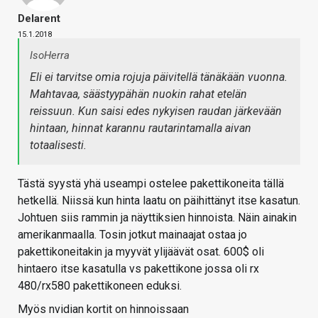
Delarent
15.1.2018
IsoHerra
Eli ei tarvitse omia rojuja päivitellä tänäkään vuonna.
Mahtavaa, säästyypähän nuokin rahat etelän
reissuun. Kun saisi edes nykyisen raudan järkevään
hintaan, hinnat karannu rautarintamalla aivan
totaalisesti.
Tästä syystä yhä useampi ostelee pakettikoneita tällä
hetkellä. Niissä kun hinta laatu on päihittänyt itse kasatun.
Johtuen siis rammin ja näyttiksien hinnoista. Näin ainakin
amerikanmaalla. Tosin jotkut mainaajat ostaa jo
pakettikoneitakin ja myyvät ylijäävät osat. 600$ oli
hintaero itse kasatulla vs pakettikone jossa oli rx
480/rx580 pakettikoneen eduksi.
Myös nvidian kortit on hinnoissaan