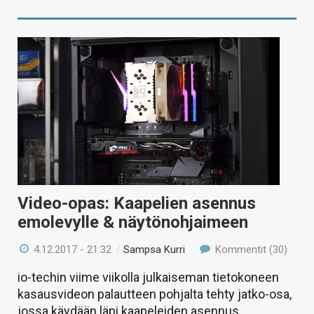
Video-opas: Kaapelien asennus
emolevylle & näytönohjaimeen
4.12.2017 - 21:32
/
Sampsa Kurri
Kommentit (30)
io-techin viime viikolla julkaiseman tietokoneen
kasausvideon palautteen pohjalta tehty jatko-osa,
jossa käydään läpi kaapeleiden asennus