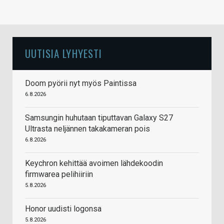
UUTISIA LYHYESTI
Doom pyörii nyt myös Paintissa
6.8.2026
Samsungin huhutaan tiputtavan Galaxy S27
Ultrasta neljännen takakameran pois
6.8.2026
Keychron kehittää avoimen lähdekoodin
firmwarea pelihiiriin
5.8.2026
Honor uudisti logonsa
5.8.2026