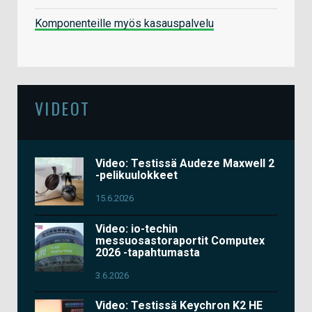
Komponenteille myös kasauspalvelu
VIDEOT
Video: Testissä Audeze Maxwell 2
-pelikuulokkeet
15.6.2026
Video: io-techin
messuosastoraportit Computex
2026 -tapahtumasta
3.6.2026
Video: Testissä Keychron K2 HE