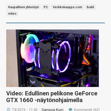
Kaupallinen yhteistyö
PC
Verkkokauppa.com
build
video
Video: Edullinen pelikone GeForce
GTX 1660 -näytönohjaimella
7.8.2019 - 11:43
/
Sampsa Kurri
Kommentit (62)