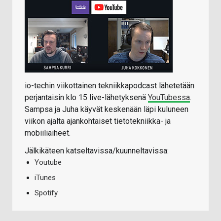
io-techin viikottainen tekniikkapodcast lähetetään
perjantaisin klo 15 live-lähetyksenä
YouTubessa
.
Sampsa ja Juha käyvät keskenään läpi kuluneen
viikon ajalta ajankohtaiset tietotekniikka- ja
mobiiliaiheet.
Jälkikäteen katseltavissa/kuunneltavissa:
Youtube
iTunes
Spotify