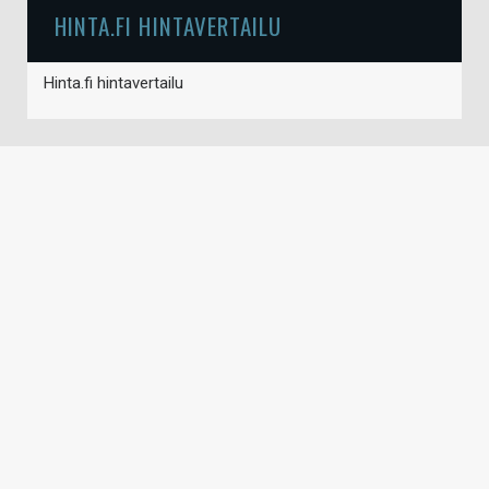
HINTA.FI HINTAVERTAILU
Hinta.fi hintavertailu