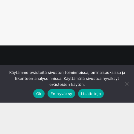
© S&J Media Oy
Käytämme evästeitä sivuston toiminnoissa, ominaisuuksissa ja
liikenteen analysoinnissa. Käyttämällä sivustoa hyväksyt
evästeiden käytön.
Ok
En hyväksy
Lisätietoja
;