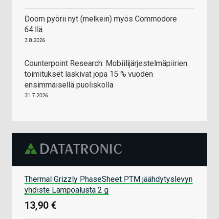
Doom pyörii nyt (melkein) myös Commodore
64:llä
3.8.2026
Counterpoint Research: Mobiilijärjestelmäpiirien
toimitukset laskivat jopa 15 % vuoden
ensimmäisellä puoliskolla
31.7.2026
Thermal Grizzly PhaseSheet PTM jäähdytyslevyn
yhdiste Lämpöalusta 2 g
13,90 €