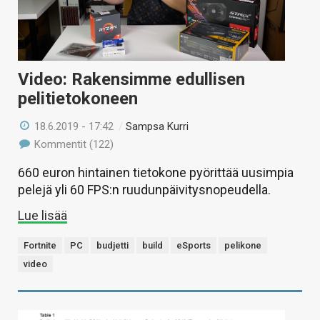
Video: Rakensimme edullisen
pelitietokoneen
18.6.2019 - 17:42
/
Sampsa Kurri
Kommentit (122)
660 euron hintainen tietokone pyörittää uusimpia
pelejä yli 60 FPS:n ruudunpäivitysnopeudella.
Lue lisää
Fortnite
PC
budjetti
build
eSports
pelikone
video