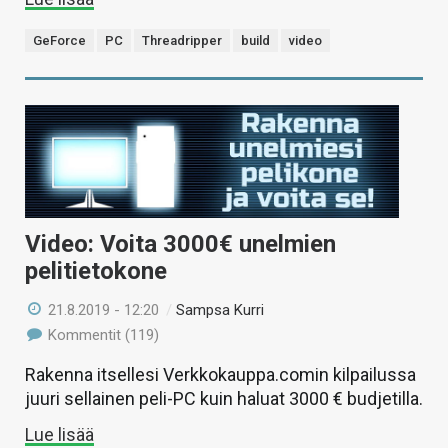
GeForce
PC
Threadripper
build
video
Video: Voita 3000€ unelmien
pelitietokone
21.8.2019 - 12:20
/
Sampsa Kurri
Kommentit (119)
Rakenna itsellesi Verkkokauppa.comin kilpailussa
juuri sellainen peli-PC kuin haluat 3000 € budjetilla.
Lue lisää