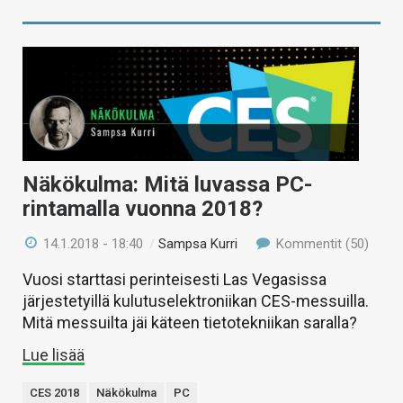
Näkökulma: Mitä luvassa PC-
rintamalla vuonna 2018?
14.1.2018 - 18:40
/
Sampsa Kurri
Kommentit (50)
Vuosi starttasi perinteisesti Las Vegasissa
järjestetyillä kulutuselektroniikan CES-messuilla.
Mitä messuilta jäi käteen tietotekniikan saralla?
Lue lisää
CES 2018
Näkökulma
PC