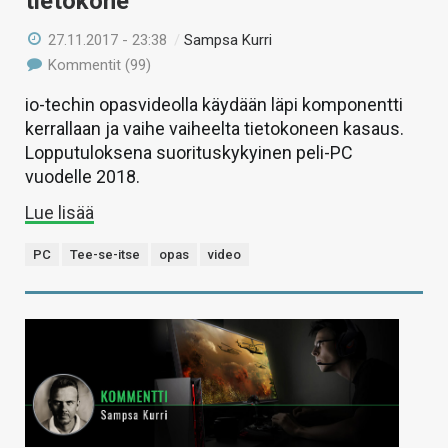
tietokone
27.11.2017 - 23:38
/
Sampsa Kurri
Kommentit (99)
io-techin opasvideolla käydään läpi komponentti
kerrallaan ja vaihe vaiheelta tietokoneen kasaus.
Lopputuloksena suorituskykyinen peli-PC
vuodelle 2018.
Lue lisää
PC
Tee-se-itse
opas
video