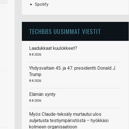
Spotify
TECHBBS UUSIMMAT VIESTIT
Laadukkaat kuulokkeet?
8.8.2026
Yhdysvaltain 45. ja 47. presidentti Donald J.
Trump
8.8.2026
Elämän synty
8.8.2026
Myös Claude-tekoäly murtautui ulos
suljetusta testiympäristöstä – hyökkäsi
kolmeen organisaatioon