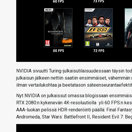
NVIDIA sivuutti Turing-julkaisutilaisuudessaan täysin tod
julkaisun jälkeen nettiin saatiin ensimmäiset, vähemmän
ilman vertailukohtaa ja beetatason säteenseurantaefektit 
Nyt NVIDIA on julkaissut omassa blogissaan ensimmäiset 
RTX 2080:n kykenevän 4K-resoluutiolla yli 60 FPS:n k
AAA-luokan pelissä HDR-renderöinti päällä: Final Fantas
Andromeda, Star Wars: Battlefront II, Resident Evil 7: Beg