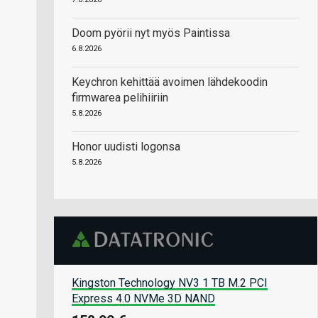
Doom pyörii nyt myös Paintissa
6.8.2026
Keychron kehittää avoimen lähdekoodin
firmwarea pelihiiriin
5.8.2026
Honor uudisti logonsa
5.8.2026
Kingston Technology NV3 1 TB M.2 PCI
Express 4.0 NVMe 3D NAND