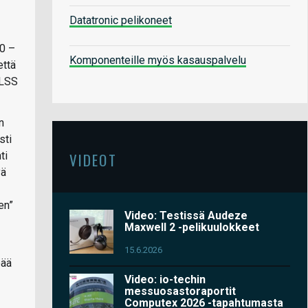
Datatronic pelikoneet
70 –
Komponenteille myös kasauspalvelu
että
DLSS
n
sti
VIDEOT
ti
yä
en”
Video: Testissä Audeze
Maxwell 2 -pelikuulokkeet
15.6.2026
eää
Video: io-techin
messuosastoraportit
Computex 2026 -tapahtumasta