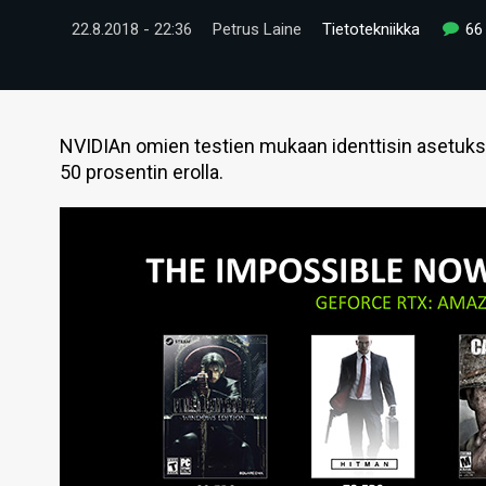
22.8.2018 - 22:36
Petrus Laine
Tietotekniikka
66
NVIDIAn omien testien mukaan identtisin asetuksi
50 prosentin erolla.