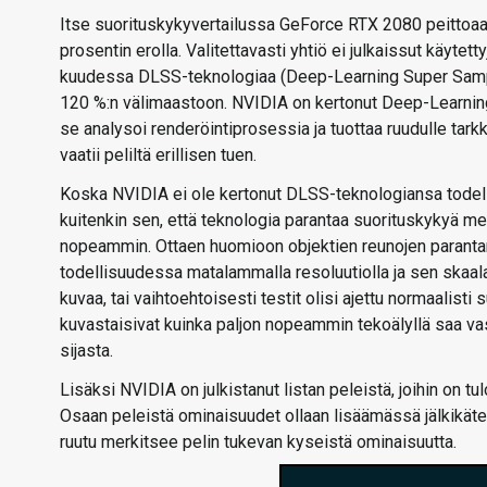
Itse suorituskykyvertailussa GeForce RTX 2080 peittoaa 
prosentin erolla. Valitettavasti yhtiö ei julkaissut käyte
kuudessa DLSS-teknologiaa (Deep-Learning Super Sampli
120 %:n välimaastoon. NVIDIA on kertonut Deep-Learnin
se analysoi renderöintiprosessia ja tuottaa ruudulle tarkk
vaatii peliltä erillisen tuen.
Koska NVIDIA ei ole kertonut DLSS-teknologiansa todellis
kuitenkin sen, että teknologia parantaa suorituskykyä me
nopeammin. Ottaen huomioon objektien reunojen parantami
todellisuudessa matalammalla resoluutiolla ja sen skaal
kuvaa, tai vaihtoehtoisesti testit olisi ajettu normaali
kuvastaisivat kuinka paljon nopeammin tekoälyllä saa v
sijasta.
Lisäksi NVIDIA on julkistanut listan peleistä, joihin on t
Osaan peleistä ominaisuudet ollaan lisäämässä jälkikätee
ruutu merkitsee pelin tukevan kyseistä ominaisuutta.