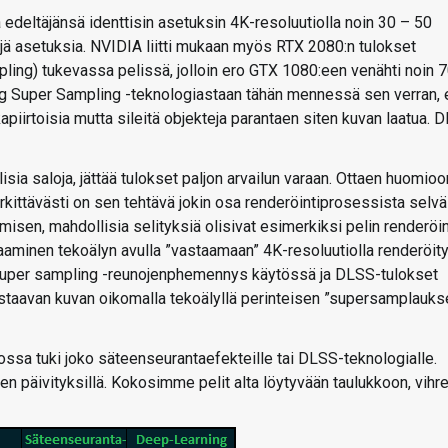
edeltäjänsä identtisin asetuksin 4K-resoluutiolla noin 30 – 50
ttyjä asetuksia. NVIDIA liitti mukaan myös RTX 2080:n tulokset
ng) tukevassa pelissä, jolloin ero GTX 1080:een venähti noin 
g Super Sampling -teknologiastaan tähän mennessä sen verran, 
apiirtoisia mutta sileitä objekteja parantaen siten kuvan laatua. 
ia saloja, jättää tulokset paljon arvailun varaan. Ottaen huomioo
rkittävästi on sen tehtävä jokin osa renderöintiprosessista selvä
sen, mahdollisia selityksiä olisivat esimerkiksi pelin renderöin
aaminen tekoälyn avulla ”vastaamaan” 4K-resoluutiolla renderöit
sti super sampling -reunojenphemennys käytössä ja DLSS-tulokset
astaavan kuvan oikomalla tekoälyllä perinteisen ”supersamplauks
ulossa tuki joko säteenseurantaefekteille tai DLSS-teknologialle.
n päivityksillä. Kokosimme pelit alta löytyvään taulukkoon, vihr