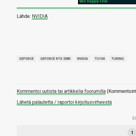
Lähde:
NVIDIA
GEFORCE
GEFORCE RTX 2080
NVIDIA
TU104
TURING
Kommentoi uutista tai artikkelia foorumilla
(Kommentointi 
Lähetä palautetta / raportoi kirjoitusvirheestä
6
1