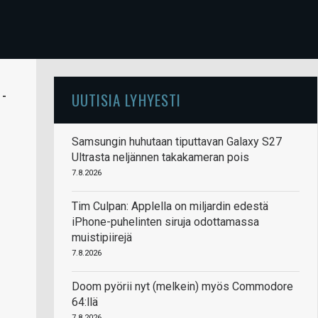
 -
UUTISIA LYHYESTI
Samsungin huhutaan tiputtavan Galaxy S27
Ultrasta neljännen takakameran pois
7.8.2026
Tim Culpan: Applella on miljardin edestä
iPhone-puhelinten siruja odottamassa
muistipiirejä
7.8.2026
Doom pyörii nyt (melkein) myös Commodore
64:llä
7.8.2026