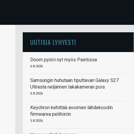
UUTISIA LYHYESTI
Doom pyörii nyt myös Paintissa
6.8.2026
Samsungin huhutaan tiputtavan Galaxy S27
Ultrasta neljännen takakameran pois
6.8.2026
Keychron kehittää avoimen lähdekoodin
firmwarea pelihiiriin
5.8.2026