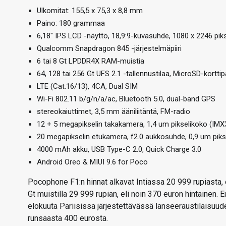
Ulkomitat: 155,5 x 75,3 x 8,8 mm
Paino: 180 grammaa
6,18″ IPS LCD -näyttö, 18,9:9-kuvasuhde, 1080 x 2246 piks
Qualcomm Snapdragon 845 -järjestelmäpiiri
6 tai 8 Gt LPDDR4X RAM-muistia
64, 128 tai 256 Gt UFS 2.1 -tallennustilaa, MicroSD-kortti
LTE (Cat.16/13), 4CA, Dual SIM
Wi-Fi 802.11 b/g/n/a/ac, Bluetooth 5.0, dual-band GPS
stereokaiuttimet, 3,5 mm ääniliitäntä, FM-radio
12 + 5 megapikselin takakamera, 1,4 um pikselikoko (IMX3
20 megapikselin etukamera, f2.0 aukkosuhde, 0,9 um pikse
4000 mAh akku, USB Type-C 2.0, Quick Charge 3.0
Android Oreo & MIUI 9.6 for Poco
Pocophone F1:n hinnat alkavat Intiassa 20 999 rupiasta, 
Gt muistilla 29 999 rupian, eli noin 370 euron hintainen.
elokuuta Pariisissa järjestettävässä lanseeraustilaisu
runsaasta 400 eurosta.