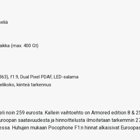
eliä
paikka (max. 400 Gt)
63), f1.9, Dual Pixel PDAF, LED-salama
likoko, kiinteä tarkennus
eli noin 259 eurosta. Kallein vaihtoehto on Armored edition 8 & 
 Euroopan saatavuudesta ja hinnoittelusta ilmoitetaan tarkemmin 2
udessa. Huhujen mukaan Pocophone F1:n hinnat alkaisivat Euroopa