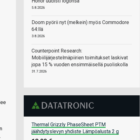
Honor uudisti logonsa
5.8.2026
Doom pyörii nyt (melkein) myös Commodore
64:llä
3.8.2026
Counterpoint Research:
Mobiilijärjestelmäpiirien toimitukset laskivat
jopa 15 % vuoden ensimmäisellä puoliskolla
31.7.2026
lee
Thermal Grizzly PhaseSheet PTM
an
jäähdytyslevyn yhdiste Lämpöalusta 2 g
.