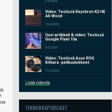
3.6.2026
Video: Testissä Keychron K2 HE
All-Wood
13.4.2026
Uusi artikkeli & video: Testissä
Google Pixel 10a
9.3.2026
Video: Testissä Asus ROG
Kithara -pelikuulokkeet
11.2.2026
Lisää videoita
256
7.
ssa
TEKNIIKKAPODCAST