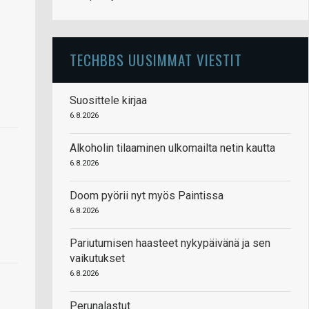
TECHBBS UUSIMMAT VIESTIT
Suosittele kirjaa
6.8.2026
Alkoholin tilaaminen ulkomailta netin kautta
6.8.2026
Doom pyörii nyt myös Paintissa
6.8.2026
Pariutumisen haasteet nykypäivänä ja sen
vaikutukset
6.8.2026
Perunalastut