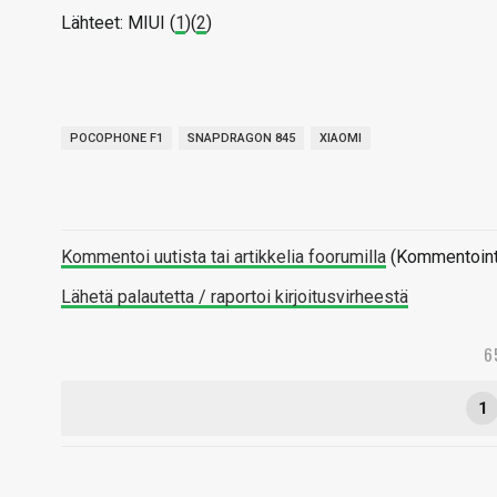
Lähteet: MIUI (
1
)(
2
)
POCOPHONE F1
SNAPDRAGON 845
XIAOMI
Kommentoi uutista tai artikkelia foorumilla
(Kommentointi 
Lähetä palautetta / raportoi kirjoitusvirheestä
6
1