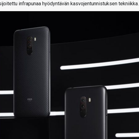
joitettu infrapunaa hyödyntävän kasvojentunnistuksen tekniikka.