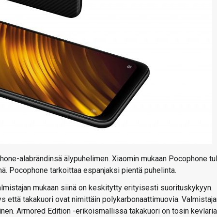
phone-alabrändinsä älypuhelimen. Xiaomin mukaan Pocophone tu
. Pocophone tarkoittaa espanjaksi pientä puhelinta.
mistajan mukaan siinä on keskitytty erityisesti suorituskykyyn.
s että takakuori ovat nimittäin polykarbonaattimuovia. Valmistaj
inen. Armored Edition -erikoismallissa takakuori on tosin kevlaria