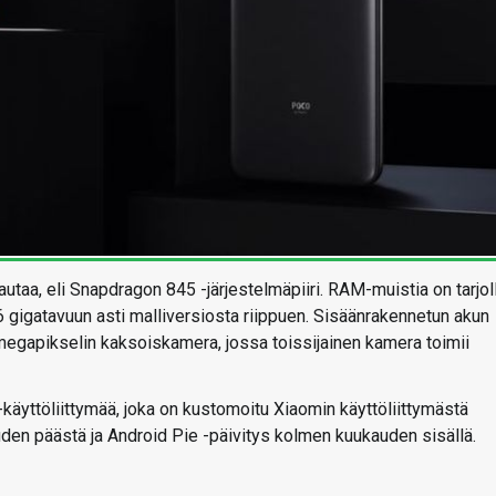
utaa, eli Snapdragon 845 -järjestelmäpiiri. RAM-muistia on tarjol
56 gigatavuun asti malliversiosta riippuen. Sisäänrakennetun akun
megapikselin kaksoiskamera, jossa toissijainen kamera toimii
-käyttöliittymää, joka on kustomoitu Xiaomin käyttöliittymästä
den päästä ja Android Pie -päivitys kolmen kuukauden sisällä.