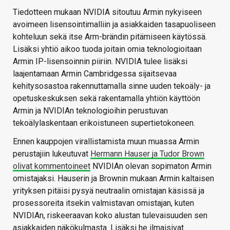
Tiedotteen mukaan NVIDIA sitoutuu Armin nykyiseen
avoimeen lisensointimalliin ja asiakkaiden tasapuoliseen
kohteluun sekä itse Arm-brändin pitämiseen käytössä.
Lisäksi yhtiö aikoo tuoda joitain omia teknologioitaan
Armin IP-lisensoinnin piiriin. NVIDIA tulee lisäksi
laajentamaan Armin Cambridgessa sijaitsevaa
kehitysosastoa rakennuttamalla sinne uuden tekoäly- ja
opetuskeskuksen sekä rakentamalla yhtiön käyttöön
Armin ja NVIDIAn teknologioihin perustuvan
tekoälylaskentaan erikoistuneen supertietokoneen.
Ennen kauppojen virallistamista muun muassa Armin
perustajiin lukeutuvat
Hermann Hauser ja Tudor Brown
olivat kommentoineet
NVIDIAn olevan sopimaton Armin
omistajaksi. Hauserin ja Brownin mukaan Armin kaltaisen
yrityksen pitäisi pysyä neutraalin omistajan käsissä ja
prosessoreita itsekin valmistavan omistajan, kuten
NVIDIAn, riskeeraavan koko alustan tulevaisuuden sen
asiakkaiden näkökulmasta. Lisäksi he ilmaisivat