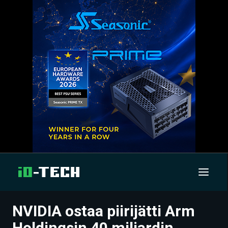
NVIDIA ostaa piirijätti Arm
UUTISET
Holdingsin 40 miljardin