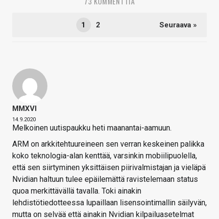
73 KOMMENTTIA
1
2
Seuraava »
MMXVI
14.9.2020
Melkoinen uutispaukku heti maanantai-aamuun.
ARM on arkkitehtuureineen sen verran keskeinen palikka
koko teknologia-alan kenttää, varsinkin mobiilipuolella,
että sen siirtyminen yksittäisen piirivalmistajan ja vieläpä
Nvidian haltuun tulee epäilemättä ravistelemaan status
quoa merkittävällä tavalla. Toki ainakin
lehdistötiedotteessa lupaillaan lisensointimallin säilyvän,
mutta on selvää että ainakin Nvidian kilpailuasetelmat