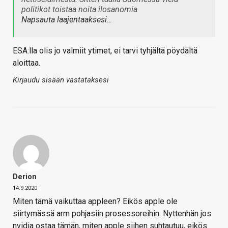
politikot toistaa noita ilosanomia
Napsauta laajentaaksesi…
ESA:lla olis jo valmiit ytimet, ei tarvi tyhjältä pöydältä
aloittaa.
Kirjaudu sisään vastataksesi
Derion
14.9.2020
Miten tämä vaikuttaa appleen? Eikös apple ole
siirtymässä arm pohjasiin prosessoreihin. Nyttenhän jos
nvidia ostaa tämän, miten apple siihen suhtautuu, eikös