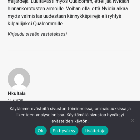
miljardeja. Luultavasti myös Qualcomm, ettei jää Nvidian
hinnankorotusten armoille. Voihan olla, että Nvidia alkaa
myös valmistaa uudestaan kännykkäpiirejä eli ryhtyä
kilpailijaksi Qualcommille.
Kirjaudu sisään vastataksesi
Hkultala
14.9.2020
Käytämme evästeitä sivuston toiminnoissa, ominaisuuksissa ja
prc sanoi
liikenteen analysoinnissa. Käyttämällä sivustoa hyväksyt
Kunnes senkin ostaa joku törkypuulaaki
evästeiden käytön.
häiritsemästä, parhaillaan taustavaikuttajana joku
Ok
En hyväksy
Lisätietoja
tiedustelupalvelu.
Napsauta laajentaaksesi…