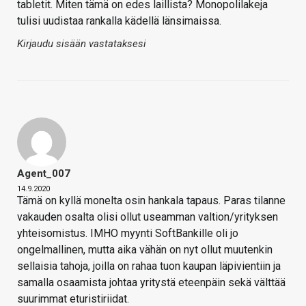
tabletit. Miten tämä on edes laillista? Monopolilakeja
tulisi uudistaa rankalla kädellä länsimaissa.
Kirjaudu sisään vastataksesi
Agent_007
14.9.2020
Tämä on kyllä monelta osin hankala tapaus. Paras tilanne
vakauden osalta olisi ollut useamman valtion/yrityksen
yhteisomistus. IMHO myynti SoftBankille oli jo
ongelmallinen, mutta aika vähän on nyt ollut muutenkin
sellaisia tahoja, joilla on rahaa tuon kaupan läpivientiin ja
samalla osaamista johtaa yritystä eteenpäin sekä välttää
suurimmat eturistiriidat.