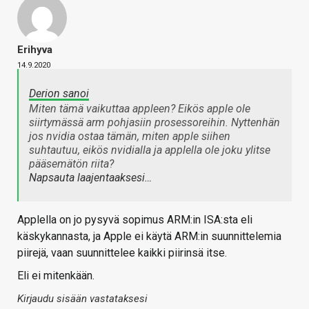
Erihyva
14.9.2020
Derion sanoi
Miten tämä vaikuttaa appleen? Eikös apple ole
siirtymässä arm pohjasiin prosessoreihin. Nyttenhän
jos nvidia ostaa tämän, miten apple siihen
suhtautuu, eikös nvidialla ja applella ole joku ylitse
pääsemätön riita?
Napsauta laajentaaksesi…
Applella on jo pysyvä sopimus ARM:in ISA:sta eli
käskykannasta, ja Apple ei käytä ARM:in suunnittelemia
piirejä, vaan suunnittelee kaikki piirinsä itse.
Eli ei mitenkään.
Kirjaudu sisään vastataksesi