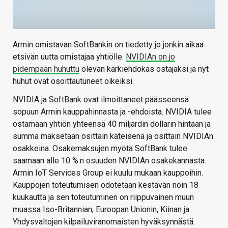
Armin omistavan SoftBankin on tiedetty jo jonkin aikaa
etsivän uutta omistajaa yhtiölle.
NVIDIAn on jo
pidempään huhuttu
olevan kärkiehdokas ostajaksi ja nyt
huhut ovat osoittautuneet oikeiksi.
NVIDIA ja SoftBank ovat ilmoittaneet päässeensä
sopuun Armin kauppahinnasta ja -ehdoista. NVIDIA tulee
ostamaan yhtiön yhteensä 40 miljardin dollarin hintaan ja
summa maksetaan osittain käteisenä ja osittain NVIDIAn
osakkeina. Osakemaksujen myötä SoftBank tulee
saamaan alle 10 %:n osuuden NVIDIAn osakekannasta.
Armin IoT Services Group ei kuulu mukaan kauppoihin.
Kauppojen toteutumisen odotetaan kestävän noin 18
kuukautta ja sen toteutuminen on riippuvainen muun
muassa Iso-Britannian, Euroopan Unionin, Kiinan ja
Yhdysvaltojen kilpailuviranomaisten hyväksynnästä.