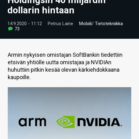
ARTIKKELIT
dollarin hintaan
VIDEOT
14.9.2020 - 11:12
Petrus Laine
Mobiili
/
Tietotekniikka
73
TECHBBS
TIETOA
Armin nykyisen omistajan SoftBankin tiedettiin
HINTA.FI
etsivän yhtiölle uutta omistajaa ja NVIDIAn
huhuttiin pitkin kesää olevan kärkiehdokkaana
KAUPPA
kaupoille.
VAIHDA TEEMA
HAKU