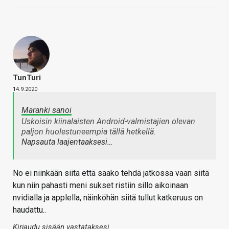
TunTuri
14.9.2020
Maranki sanoi
Uskoisin kiinalaisten Android-valmistajien olevan
paljon huolestuneempia tällä hetkellä.
Napsauta laajentaaksesi…
No ei niinkään siitä että saako tehdä jatkossa vaan siitä
kun niin pahasti meni sukset ristiin sillo aikoinaan
nvidialla ja applella, näinköhän siitä tullut katkeruus on
haudattu..
Kirjaudu sisään vastataksesi