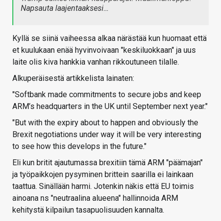
Napsauta laajentaaksesi…
Kyllä se siinä vaiheessa alkaa närästää kun huomaat että
et kuulukaan enää hyvinvoivaan "keskiluokkaan" ja uus
laite olis kiva hankkia vanhan rikkoutuneen tilalle.
Alkuperäisestä artikkelista lainaten:
"Softbank made commitments to secure jobs and keep
ARM’s headquarters in the UK until September next year."
"But with the expiry about to happen and obviously the
Brexit negotiations under way it will be very interesting
to see how this develops in the future."
Eli kun britit ajautumassa brexitiin tämä ARM "päämajan"
ja työpaikkojen pysyminen brittein saarilla ei lainkaan
taattua. Sinällään harmi. Jotenkin näkis että EU toimis
ainoana ns "neutraalina alueena" hallinnoida ARM
kehitystä kilpailun tasapuolisuuden kannalta.