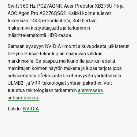
Swift 360 Hz PG27AQNR, Acer Predator XB273U F5 ja
AOC Agon Pro AG276QSG2. Kaikki kolme tulevat
tukemaan 1440p-resoluutiota, 360 hertsin
maksimivirkistystaajuutta ja tarkemmin
määrittelemätöntä HDR-tasoa.
Samaan syssyyn NVIDIA ilmoitti alkuvuodesta julkistetun
G-Sync Pulsar-teknologian saapuvan vihdoin
markkinoille. Se saapuu markkinoille juurikin edellä
mainittujen kolmen näytön mukana ja lupaa tarjota jopa
nelinkertaista efektiivistä liiketerävyyttä yhdistämällä
ULMB2- ja VRR-teknologiat yhteen pakettiin. Voit
tutustua teknologiaan tarkemmin
aiemmassa
uutisessamme
.
Lähde:
NVIDIA