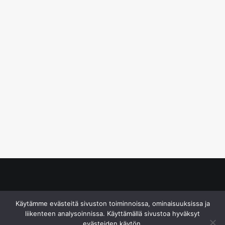
© S&J Media Oy
Käytämme evästeitä sivuston toiminnoissa, ominaisuuksissa ja
liikenteen analysoinnissa. Käyttämällä sivustoa hyväksyt
evästeiden käytön.