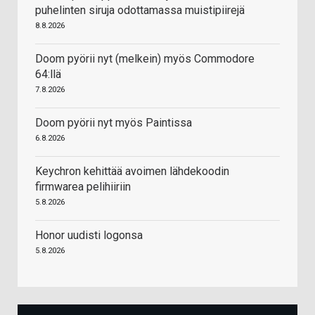
puhelinten siruja odottamassa muistipiirejä
8.8.2026
Doom pyörii nyt (melkein) myös Commodore
64:llä
7.8.2026
Doom pyörii nyt myös Paintissa
6.8.2026
Keychron kehittää avoimen lähdekoodin
firmwarea pelihiiriin
5.8.2026
Honor uudisti logonsa
5.8.2026