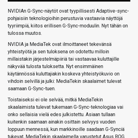
NVIDIAn G-Sync-näytöt ovat tyypillisesti Adaptive-sync-
pohjaisiin teknologioihin perustuvia vastaavia näyttöjä
tyyriimpiä, kiitos erillisen G-Sync-moduulin. Nyt tähän on
tulossa muutos.
NVIDIA ja MediaTek ovat ilmoittaneet tekevänsä
yhteistyötä ja sen tuloksena on odotettu milloin
millaistakin järjestelmäpiiriä tai vastaavaa kuluttajille
näkyvää tulosta tuloksetta. Nyt ensimmäinen
käytännössä kuluttajiakin koskeva yhteistyökuvio on
vihdoin selvillä ja julki: MediaTekin skaalaimet tulevat
saamaan G-Sync-tuen.
Toistaiseksi ei ole selvää, mitkä MediaTekin
skaalaimista tulevat tukemaan G-Sync-teknologiaa vai
onko sellaisia vielä edes julkistettu. Asiaan tullaan
kuitenkin saamaan ainakin osittain selvyys vuoden
loppuun mennessä, kun markkinoille saadaan G-Synciä
tukevat, MediaTekin skaalaimella varustetut Asus ROG