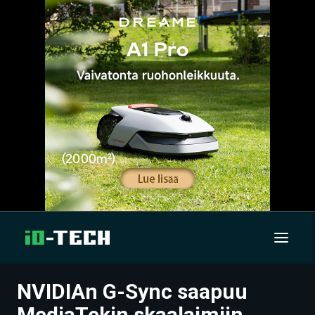
NVIDIAn G-Sync saapuu
UUTISET
MediaTekin skaalaimiin