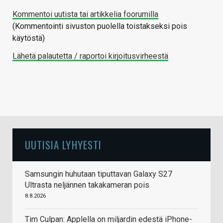
Kommentoi uutista tai artikkelia foorumilla
(Kommentointi sivuston puolella toistakseksi pois
käytöstä)
Lähetä palautetta / raportoi kirjoitusvirheestä
UUTISIA LYHYESTI
Samsungin huhutaan tiputtavan Galaxy S27
Ultrasta neljännen takakameran pois
8.8.2026
Tim Culpan: Applella on miljardin edestä iPhone-