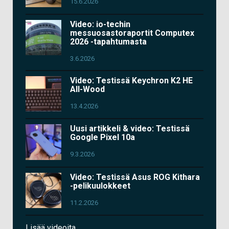
15.6.2026
Video: io-techin
messuosastoraportit Computex
2026 -tapahtumasta
3.6.2026
Video: Testissä Keychron K2 HE
All-Wood
13.4.2026
Uusi artikkeli & video: Testissä
Google Pixel 10a
9.3.2026
Video: Testissä Asus ROG Kithara
-pelikuulokkeet
11.2.2026
Lisää videoita