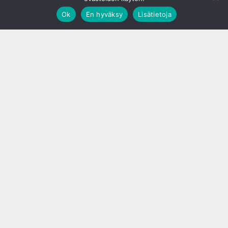
Ok
En hyväksy
Lisätietoja
;