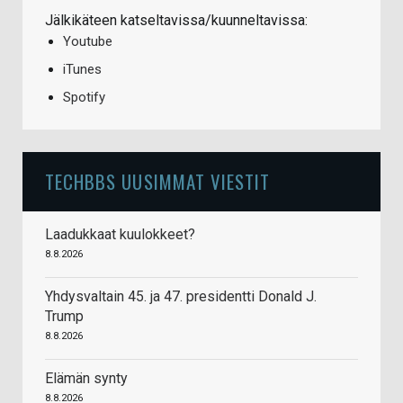
Jälkikäteen katseltavissa/kuunneltavissa:
Youtube
iTunes
Spotify
TECHBBS UUSIMMAT VIESTIT
Laadukkaat kuulokkeet?
8.8.2026
Yhdysvaltain 45. ja 47. presidentti Donald J.
Trump
8.8.2026
Elämän synty
8.8.2026