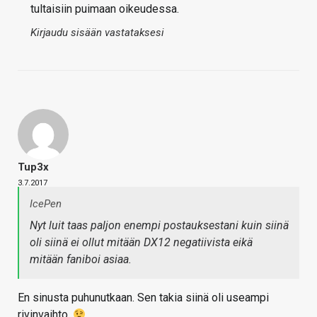
tultaisiin puimaan oikeudessa.
Kirjaudu sisään vastataksesi
Tup3x
3.7.2017
IcePen
Nyt luit taas paljon enempi postauksestani kuin siinä
oli siinä ei ollut mitään DX12 negatiivista eikä
mitään faniboi asiaa.
En sinusta puhunutkaan. Sen takia siinä oli useampi
rivinvaihto.