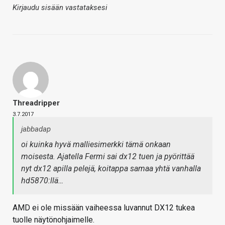
Kirjaudu sisään vastataksesi
Threadripper
3.7.2017
jabbadap
oi kuinka hyvä malliesimerkki tämä onkaan
moisesta. Ajatella Fermi sai dx12 tuen ja pyörittää
nyt dx12 apilla pelejä, koitappa samaa yhtä vanhalla
hd5870:llä…
AMD ei ole missään vaiheessa luvannut DX12 tukea
tuolle näytönohjaimelle.