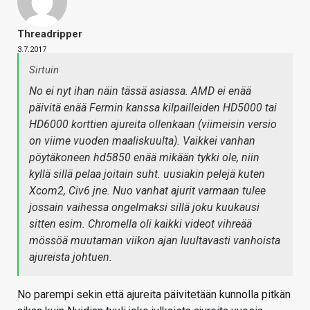
Threadripper
3.7.2017
Sirtuin
No ei nyt ihan näin tässä asiassa. AMD ei enää
päivitä enää Fermin kanssa kilpailleiden HD5000 tai
HD6000 korttien ajureita ollenkaan (viimeisin versio
on viime vuoden maaliskuulta). Vaikkei vanhan
pöytäkoneen hd5850 enää mikään tykki ole, niin
kyllä sillä pelaa joitain suht. uusiakin pelejä kuten
Xcom2, Civ6 jne. Nuo vanhat ajurit varmaan tulee
jossain vaihessa ongelmaksi sillä joku kuukausi
sitten esim. Chromella oli kaikki videot vihreää
mössöä muutaman viikon ajan luultavasti vanhoista
ajureista johtuen.
No parempi sekin että ajureita päivitetään kunnolla pitkän