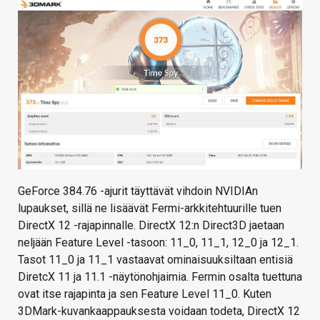
GeForce 384.76 -ajurit täyttävät vihdoin NVIDIAn
lupaukset, sillä ne lisäävät Fermi-arkkitehtuurille tuen
DirectX 12 -rajapinnalle. DirectX 12:n Direct3D jaetaan
neljään Feature Level -tasoon: 11_0, 11_1, 12_0 ja 12_1.
Tasot 11_0 ja 11_1 vastaavat ominaisuuksiltaan entisiä
DiretcX 11 ja 11.1 -näytönohjaimia. Fermin osalta tuettuna
ovat itse rajapinta ja sen Feature Level 11_0. Kuten
3DMark-kuvankaappauksesta voidaan todeta, DirectX 12