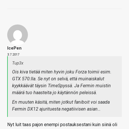
IcePen
3.7.2017
Tup3x
Ois kiva tietää miten hyvin joku Forza toimii esim.
GTX 570:lla. Se nyt on selvä, että muinaiskalut
kyykkäävät täysin TimeSpyssä. Ja Fermin muistin
määrä tuo haasteita jo käytännön peleissä.
En muuten käsitä, miten jotkut faniboit voi saada
Fermin DX12 ajurituesta negatiivisen asian…
Nyt luit taas pajon enempi postauksestani kuin siinä oli