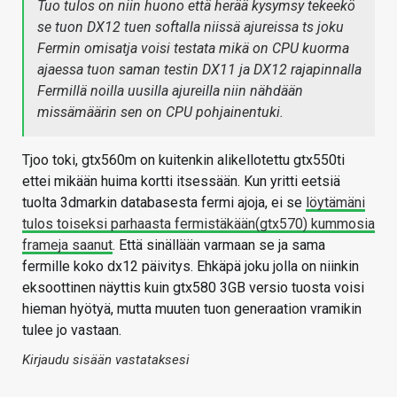
Tuo tulos on niin huono että herää kysymsy tekeekö
se tuon DX12 tuen softalla niissä ajureissa ts joku
Fermin omisatja voisi testata mikä on CPU kuorma
ajaessa tuon saman testin DX11 ja DX12 rajapinnalla
Fermillä noilla uusilla ajureilla niin nähdään
missämäärin sen on CPU pohjainentuki.
Tjoo toki, gtx560m on kuitenkin alikellotettu gtx550ti
ettei mikään huima kortti itsessään. Kun yritti eetsiä
tuolta 3dmarkin databasesta fermi ajoja, ei se
löytämäni
tulos toiseksi parhaasta fermistäkään(gtx570) kummosia
frameja saanut
. Että sinällään varmaan se ja sama
fermille koko dx12 päivitys. Ehkäpä joku jolla on niinkin
eksoottinen näyttis kuin gtx580 3GB versio tuosta voisi
hieman hyötyä, mutta muuten tuon generaation vramikin
tulee jo vastaan.
Kirjaudu sisään vastataksesi