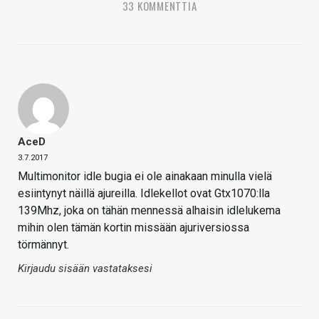
33 KOMMENTTIA
AceD
3.7.2017
Multimonitor idle bugia ei ole ainakaan minulla vielä
esiintynyt näillä ajureilla. Idlekellot ovat Gtx1070:lla
139Mhz, joka on tähän mennessä alhaisin idlelukema
mihin olen tämän kortin missään ajuriversiossa
törmännyt.
Kirjaudu sisään vastataksesi