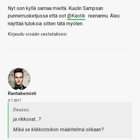
Nyt oon kyllä samaa mieltä. Kuulin Sampsan
punnerrusketjussa että oot
@Kaotik
reenannu. Alas
näyttää tuloksia sitten tätä myöten.
Kirjaudu sisään vastataksesi
Rantakemisti
3.7.2017
Deussu
ja rikkovat…?
Mikä se klikkiotsikon määritelmä olikaan?