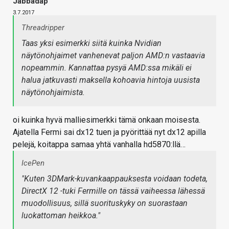
Jabbadap
3.7.2017
Threadripper
Taas yksi esimerkki siitä kuinka Nvidian
näytönohjaimet vanhenevat paljon AMD:n vastaavia
nopeammin. Kannattaa pysyä AMD:ssa mikäli ei
halua jatkuvasti maksella kohoavia hintoja uusista
näytönohjaimista.
oi kuinka hyvä malliesimerkki tämä onkaan moisesta.
Ajatella Fermi sai dx12 tuen ja pyörittää nyt dx12 apilla
pelejä, koitappa samaa yhtä vanhalla hd5870:llä…
IcePen
"Kuten 3DMark-kuvankaappauksesta voidaan todeta,
DirectX 12 -tuki Fermille on tässä vaiheessa lähessä
muodollisuus, sillä suorituskyky on suorastaan
luokattoman heikkoa."