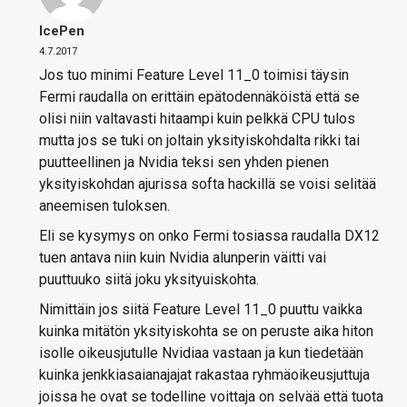
IcePen
4.7.2017
Jos tuo minimi Feature Level 11_0 toimisi täysin
Fermi raudalla on erittäin epätodennäköistä että se
olisi niin valtavasti hitaampi kuin pelkkä CPU tulos
mutta jos se tuki on joltain yksityiskohdalta rikki tai
puutteellinen ja Nvidia teksi sen yhden pienen
yksityiskohdan ajurissa softa hackillä se voisi selitää
aneemisen tuloksen.
Eli se kysymys on onko Fermi tosiassa raudalla DX12
tuen antava niin kuin Nvidia alunperin väitti vai
puuttuuko siitä joku yksityuiskohta.
Nimittäin jos siitä Feature Level 11_0 puuttu vaikka
kuinka mitätön yksityiskohta se on peruste aika hiton
isolle oikeusjutulle Nvidiaa vastaan ja kun tiedetään
kuinka jenkkiasaianajajat rakastaa ryhmäoikeusjuttuja
joissa he ovat se todelline voittaja on selvää että tuota