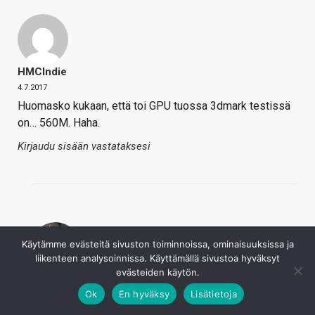
HMCIndie
4.7.2017
Huomasko kukaan, että toi GPU tuossa 3dmark testissä
on… 560M. Haha.
Kirjaudu sisään vastataksesi
Käytämme evästeitä sivuston toiminnoissa, ominaisuuksissa ja
liikenteen analysoinnissa. Käyttämällä sivustoa hyväksyt
evästeiden käytön.
9700 Pro
Ok
En hyväksy
Lisätietoja
4.7.2017
Niinno 550Ti vastaava.