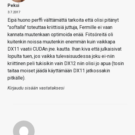
Peksi
3.7.2017
Eipä huono perffi välttämättä tarkoita että olisi pitänyt
"softalla" toteuttaa kriittisiä juttuja, Fermille ei vaan
kannata muutenkaan optimoida enää. Fiitsöreitä oli
kuitenkin noissa muutenkin enemmän kuin vaikkapa
DX11 vaatii CUDAn jne. kautta. Ihan kiva että julkaisivat
lopulta tuen, jos vaikka tulevaisuudessa joku ei-niin
kriittinen peli tukisikin vain DX12 niin olisi jo apua (tosin
taitaa moiset jäädä käyttämään DX11 jatkossakin
pitkälle).
Kirjaudu sisään vastataksesi