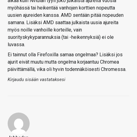
aikaa kuin Nvidian tyyli joko julkaista ajureita vuosia
myöhässä tai heikentää vanhojen korttien nopeutta
uusien ajureiden kanssa. AMD sentään pitää nopeuden
samana. Lisäksi AMD saattaa julkaista uusia ajureita
myös noille vanhoille korteille, vain
suorityskykyparannuksia (tai -heikennyksiä) ei ole
luvassa.
Ei tainnut olla Firefoxilla samaa ongelmaa? Lisäksi jos
ajurit eivät muutu mutta ongelma korjaantuu Chromea
päivittämällä, vika oli hyvin todennäköisesti Chromessa.
Kirjaudu sisään vastataksesi