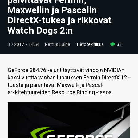
ARTIKKELIT
Maxwellin ja Pascalin
DirectX-tukea ja rikkovat
VIDEOT
Watch Dogs 2:n
TECHBBS
3.7.2017 - 14:54
Petrus Laine
Tietotekniikka
33
TIETOA
HINTA.FI
GeForce 384.76 -ajurit täyttävät vihdoin NVIDIAn
KAUPPA
kaksi vuotta vanhan lupauksen Fermin DirectX 12 -
tuesta ja parantavat Maxwell- ja Pascal-
VAIHDA TEEMA
arkkitehtuureiden Resource Binding -tasoa.
HAKU