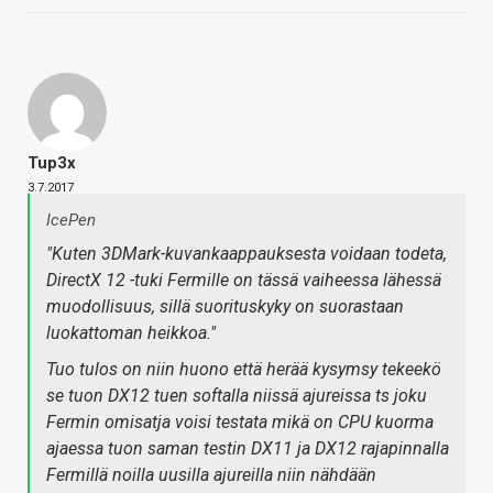
Tup3x
3.7.2017
IcePen
"Kuten 3DMark-kuvankaappauksesta voidaan todeta,
DirectX 12 -tuki Fermille on tässä vaiheessa lähessä
muodollisuus, sillä suorituskyky on suorastaan
luokattoman heikkoa."
Tuo tulos on niin huono että herää kysymsy tekeekö
se tuon DX12 tuen softalla niissä ajureissa ts joku
Fermin omisatja voisi testata mikä on CPU kuorma
ajaessa tuon saman testin DX11 ja DX12 rajapinnalla
Fermillä noilla uusilla ajureilla niin nähdään