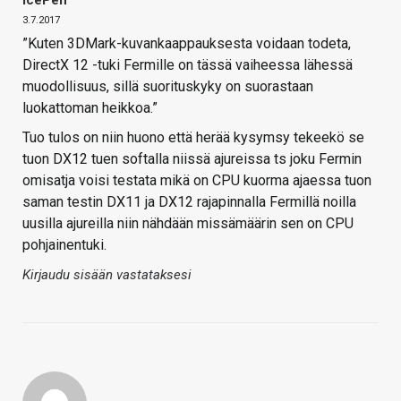
IcePen
3.7.2017
”Kuten 3DMark-kuvankaappauksesta voidaan todeta,
DirectX 12 -tuki Fermille on tässä vaiheessa lähessä
muodollisuus, sillä suorituskyky on suorastaan
luokattoman heikkoa.”
Tuo tulos on niin huono että herää kysymsy tekeekö se
tuon DX12 tuen softalla niissä ajureissa ts joku Fermin
omisatja voisi testata mikä on CPU kuorma ajaessa tuon
saman testin DX11 ja DX12 rajapinnalla Fermillä noilla
uusilla ajureilla niin nähdään missämäärin sen on CPU
pohjainentuki.
Kirjaudu sisään vastataksesi