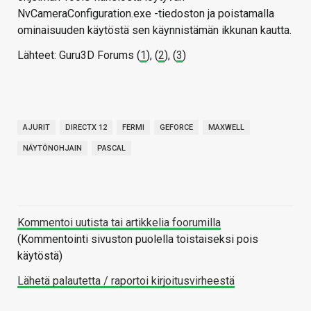
NvCameraConfiguration.exe -tiedoston ja poistamalla
ominaisuuden käytöstä sen käynnistämän ikkunan kautta.
Lähteet: Guru3D Forums (
1
), (
2
), (
3
)
AJURIT
DIRECTX 12
FERMI
GEFORCE
MAXWELL
NÄYTÖNOHJAIN
PASCAL
Kommentoi uutista tai artikkelia foorumilla
(Kommentointi sivuston puolella toistaiseksi pois
käytöstä)
Lähetä palautetta / raportoi kirjoitusvirheestä