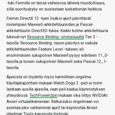
-tuki Fermille on tässä vaiheessa lähinnä muodollisuus,
sillä suorituskyky on suorastaan luokattoman heikkoa.
Fermin DirectX 12 -tuen lisäksi ajurit päivittävät
molempien Maxwell-arkkitehtuureiden ja Pascal-
arkkitehtuurin Direct3D-tukea. Kaikki kolme arkkitehtuuria
tukevat nyt
Resource Binding -ominaisuutta
Tier 3 -
tasolla. Resource Binding -tason päivitys ei vaikuta
arkkitehtuureiden Feature Level -tukeen, eli
ensimmäisen sukupolven Maxwell pysyy edelleen 11_0-
tasolla ja toisen sukupolven Maxwell sekä Pascal 12_1-
tasolla.
Ajureista on löydetty myös harmillinen ongelma.
Käyttäjäraporttien mukaan Watch Dogs 2 -peli ei toimi
lainkaan uusilla ajureilla, vaan peli kaatuu käynnistyksen
yhteydessä.
TechPowerUpin
mukaan vika liittyy NVIDIAn
Ansel-virtuaalikameraan. Ratkaisuksi ongelmaan voi
asentaa joko vanhemmat ajurit tai käynnistää Ansel-
ohjelman Tools-kansiosta löytyvän