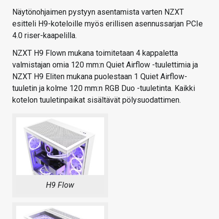
Näytönohjaimen pystyyn asentamista varten NZXT
esitteli H9-koteloille myös erillisen asennussarjan PCIe
4.0 riser-kaapelilla.
NZXT H9 Flown mukana toimitetaan 4 kappaletta
valmistajan omia 120 mm:n Quiet Airflow -tuulettimia ja
NZXT H9 Eliten mukana puolestaan 1 Quiet Airflow-
tuuletin ja kolme 120 mm:n RGB Duo -tuuletinta. Kaikki
kotelon tuuletinpaikat sisältävät pölysuodattimen.
H9 Flow