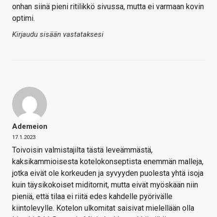
onhan siinä pieni ritilikkö sivussa, mutta ei varmaan kovin
optimi.
Kirjaudu sisään vastataksesi
Ademeion
17.1.2023
Toivoisin valmistajilta tästä leveämmästä,
kaksikammioisesta kotelokonseptista enemmän malleja,
jotka eivät ole korkeuden ja syvyyden puolesta yhtä isoja
kuin täysikokoiset miditornit, mutta eivät myöskään niin
pieniä, että tilaa ei riitä edes kahdelle pyörivälle
kiintolevylle. Kotelon ulkomitat saisivat mielellään olla