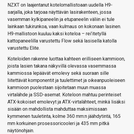
NZXT on laajentanut kotelomallistoaan uudella H9-
sarjalla, joka tarjoaa näyttävän lasirakenteen, jossa
vasemman kylkipaneelin ja etupaneelin väliin ei tule
lainkaan tukirunkoa, vaan kulmaus on kokonaan lasinen.
H9-mallistoon kuuluu kaksi koteloa – rei’itetyllä
kattopaneelilla varustettu Flow sekä lasisella katolla
varustettu Elite.
Koteloiden rakenne luottaa kahteen erilliseen kammioon,
joista lasien takana näkyvillä olevassa vasemmassa
kammiossa lepäävät emolevy sekä suoraan sille
liitettävät komponentit ja tuulettimet ja oikeanpuoleiseen
kammioon puolestaan sijoitetaan muun muassa
virtalähde ja SSD-asemat. Koteloon mahtuu perinteiset
ATX-kokoiset emolevyt ja ATX-virtalähteet, minkä lisäksi
sisään on mahdollista mahduttaa maksimissaan
kymmenen tuuletinta, kolme 360 mm:n jäähdytintä, 165
mm korkuinen prosessoricooleri ja 435 mm pitkä
näytönohjain.