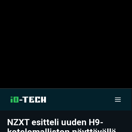
NZXT esitteli uuden H9-
UUTISET
kotelomalliston näyttävällä