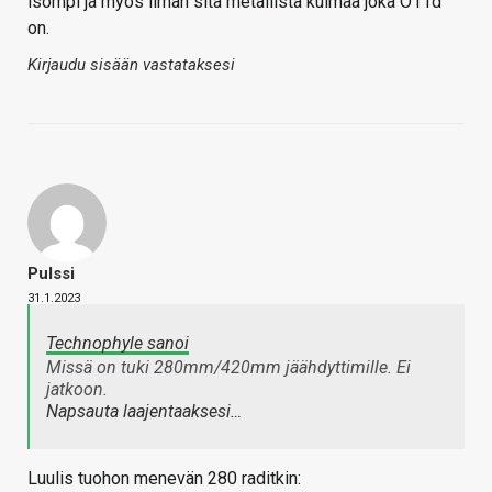
isompi ja myös ilman sitä metallista kulmaa joka O11d
on.
Kirjaudu sisään vastataksesi
Pulssi
31.1.2023
Technophyle sanoi
Missä on tuki 280mm/420mm jäähdyttimille. Ei
jatkoon.
Napsauta laajentaaksesi…
Luulis tuohon menevän 280 raditkin: