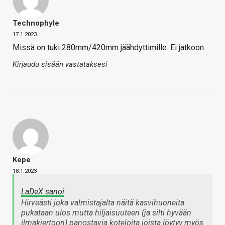
Technophyle
17.1.2023
Missä on tuki 280mm/420mm jäähdyttimille. Ei jatkoon.
Kirjaudu sisään vastataksesi
Kepe
18.1.2023
LaDeX sanoi
Hirveästi joka valmistajalta näitä kasvihuoneita
pukataan ulos mutta hiljaisuuteen (ja silti hyvään
ilmakiertoon) panostavia koteloita joista löytyy myös