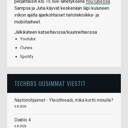
perjantaisin klo 15 live-lähetyksenä
YouTubessa
.
Sampsa ja Juha käyvät keskenään läpi kuluneen
viikon ajalta ajankohtaiset tietotekniikka- ja
mobiiliaiheet.
Jälkikäteen katseltavissa/kuunneltavissa:
Youtube
iTunes
Spotify
TECHBBS UUSIMMAT VIESTIT
Näytönohjaimet - Yleisthreadi, mikä kortti minulle?
6.8.2026
Diablo 4
6.8.2026