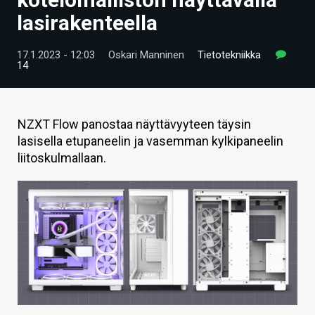
ARTIKKELIT
lasirakenteella
VIDEOT
17.1.2023 - 12:03
Oskari Manninen
Tietotekniikka
14
TECHBBS
TIETOA
NZXT Flow panostaa näyttävyyteen täysin
HINTA.FI
lasisella etupaneelin ja vasemman kylkipaneelin
liitoskulmallaan.
KAUPPA
VAIHDA TEEMA
HAKU