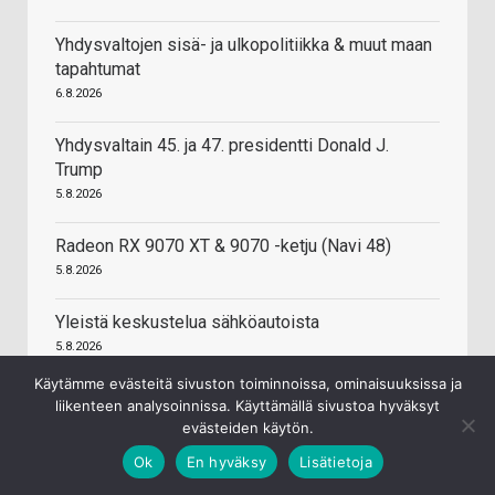
Yhdysvaltojen sisä- ja ulkopolitiikka & muut maan
tapahtumat
6.8.2026
Yhdysvaltain 45. ja 47. presidentti Donald J.
Trump
5.8.2026
Radeon RX 9070 XT & 9070 -ketju (Navi 48)
5.8.2026
Yleistä keskustelua sähköautoista
5.8.2026
Käytämme evästeitä sivuston toiminnoissa, ominaisuuksissa ja
Samsung Galaxy S24 / S24+ / S24 Ultra
liikenteen analysoinnissa. Käyttämällä sivustoa hyväksyt
5.8.2026
evästeiden käytön.
Ok
En hyväksy
Lisätietoja
Suomen valtion default 2030-luvulla