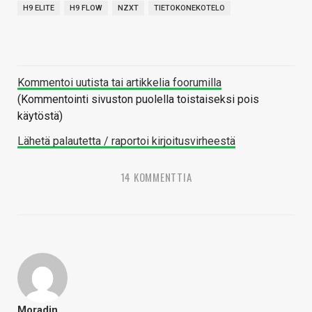
H9 ELITE
H9 FLOW
NZXT
TIETOKONEKOTELO
Kommentoi uutista tai artikkelia foorumilla
(Kommentointi sivuston puolella toistaiseksi pois
käytöstä)
Lähetä palautetta / raportoi kirjoitusvirheestä
14 KOMMENTTIA
Moradin