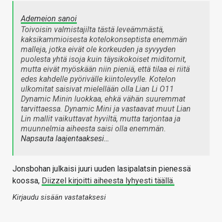
Ademeion sanoi
Toivoisin valmistajilta tästä leveämmästä,
kaksikammioisesta kotelokonseptista enemmän
malleja, jotka eivät ole korkeuden ja syvyyden
puolesta yhtä isoja kuin täysikokoiset miditornit,
mutta eivät myöskään niin pieniä, että tilaa ei riitä
edes kahdelle pyörivälle kiintolevylle. Kotelon
ulkomitat saisivat mielellään olla Lian Li O11
Dynamic Minin luokkaa, ehkä vähän suuremmat
tarvittaessa. Dynamic Mini ja vastaavat muut Lian
Lin mallit vaikuttavat hyviltä, mutta tarjontaa ja
muunnelmia aiheesta saisi olla enemmän.
Napsauta laajentaaksesi…
Jonsbohan julkaisi juuri uuden lasipalatsin pienessä
koossa,
Diizzel kirjoitti aiheesta lyhyesti täällä.
Kirjaudu sisään vastataksesi