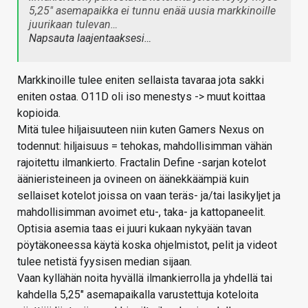
5,25" asemapaikka ei tunnu enää uusia markkinoille
juurikaan tulevan…
Napsauta laajentaaksesi…
Markkinoille tulee eniten sellaista tavaraa jota sakki
eniten ostaa. O11D oli iso menestys -> muut koittaa
kopioida.
Mitä tulee hiljaisuuteen niin kuten Gamers Nexus on
todennut: hiljaisuus = tehokas, mahdollisimman vähän
rajoitettu ilmankierto. Fractalin Define -sarjan kotelot
äänieristeineen ja ovineen on äänekkäämpiä kuin
sellaiset kotelot joissa on vaan teräs- ja/tai lasikyljet ja
mahdollisimman avoimet etu-, taka- ja kattopaneelit.
Optisia asemia taas ei juuri kukaan nykyään tavan
pöytäkoneessa käytä koska ohjelmistot, pelit ja videot
tulee netistä fyysisen median sijaan.
Vaan kyllähän noita hyvällä ilmankierrolla ja yhdellä tai
kahdella 5,25" asemapaikalla varustettuja koteloita