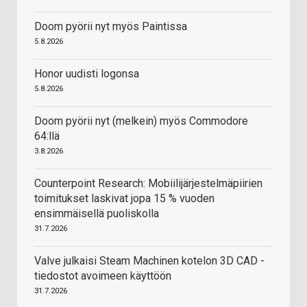
Doom pyörii nyt myös Paintissa
5.8.2026
Honor uudisti logonsa
5.8.2026
Doom pyörii nyt (melkein) myös Commodore
64:llä
3.8.2026
Counterpoint Research: Mobiilijärjestelmäpiirien
toimitukset laskivat jopa 15 % vuoden
ensimmäisellä puoliskolla
31.7.2026
Valve julkaisi Steam Machinen kotelon 3D CAD -
tiedostot avoimeen käyttöön
31.7.2026