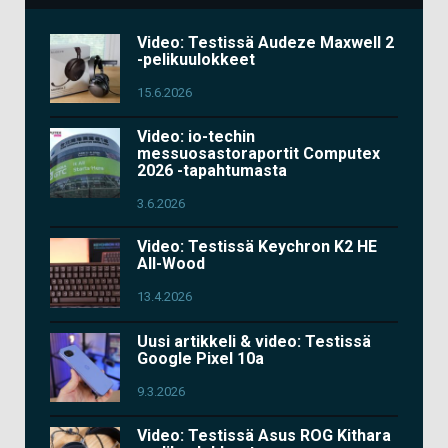
Video: Testissä Audeze Maxwell 2
-pelikuulokkeet
15.6.2026
Video: io-techin
messuosastoraportit Computex
2026 -tapahtumasta
3.6.2026
Video: Testissä Keychron K2 HE
All-Wood
13.4.2026
Uusi artikkeli & video: Testissä
Google Pixel 10a
9.3.2026
Video: Testissä Asus ROG Kithara