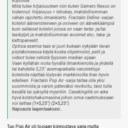
kopioida.
Mitä tulee hiljaisuuteen niin kuten Gamers Nexus on
todennut: hiljaisuus = tehokas, mahdollisimman
vähän rajoitettu ilmankierto. Fractalin Define -sarjan
kotelot äänieristeineen ja ovineen on äänekkäämpiä
kuin sellaiset kotelot joissa on vaan teräs- ja/tai
lasikyljet ja mahdollisimman avoimet etu-, taka- ja
kattopaneelit.
Optisia asemia taas ei juuri kukaan nykyään tavan
pöytäkoneessa käytä koska ohjelmistot, pelit ja
videot tulee netistä fyysisen median sijaan.
Vaan kyllähän noita hyvällä ilmankierrolla ja yhdellä
tai kahdella 5,25" asemapaikalla varustettuja
koteloita näyttää löytyvän markkinoilta ihan hyvin
edelleen. Fractalin Pop Air -sarja taitaa olla yksi
uusimmista ja varsin päteväksi revikoitu, taisi tulla
kesällä tai syksyllä myyntiin. Casekingillä on aika
hyvä kotelohakumasiina johon omia vaatimuksiaan
voi laittaa (
1×5,25"
) (
2×5,25"
).
Napsauta laajentaaksesi…
Tuo Pop Air oli tosiaan kiinnostava sarja mutta