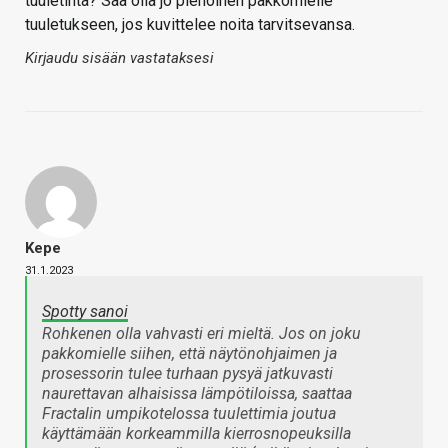
tuuletinta? Saa olla jo pienoinen pakkomielle
tuuletukseen, jos kuvittelee noita tarvitsevansa.
Kirjaudu sisään vastataksesi
Kepe
31.1.2023
Spotty sanoi
Rohkenen olla vahvasti eri mieltä. Jos on joku
pakkomielle siihen, että näytönohjaimen ja
prosessorin tulee turhaan pysyä jatkuvasti
naurettavan alhaisissa lämpötiloissa, saattaa
Fractalin umpikotelossa tuulettimia joutua
käyttämään korkeammilla kierrosnopeuksilla