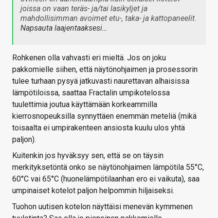
joissa on vaan teräs- ja/tai lasikyljet ja
mahdollisimman avoimet etu-, taka- ja kattopaneelit.
Napsauta laajentaaksesi…
Rohkenen olla vahvasti eri mieltä. Jos on joku
pakkomielle siihen, että näytönohjaimen ja prosessorin
tulee turhaan pysyä jatkuvasti naurettavan alhaisissa
lämpötiloissa, saattaa Fractalin umpikotelossa
tuulettimia joutua käyttämään korkeammilla
kierrosnopeuksilla synnyttäen enemmän meteliä (mikä
toisaalta ei umpirakenteen ansiosta kuulu ulos yhtä
paljon).
Kuitenkin jos hyväksyy sen, että se on täysin
merkityksetöntä onko se näytönohjaimen lämpötila 55°C,
60°C vai 65°C (huonelämpötilaanhan ero ei vaikuta), saa
umpinaiset kotelot paljon helpommin hiljaiseksi.
Tuohon uutisen kotelon näyttäisi menevän kymmenen