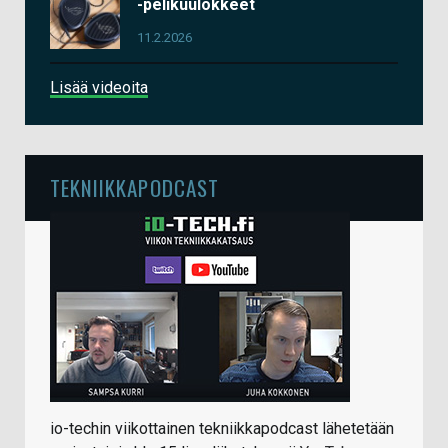
-pelikuulokkeet
11.2.2026
Lisää videoita
TEKNIIKKAPODCAST
io-techin viikottainen tekniikkapodcast lähetetään