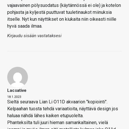
vajaavainen pölysuodatus (käytännössä ei ole) ja kotelon
pohjasta ja kyljestä puuttuvat tuuletinaukot miinuksia
itselle. Nyt kun näyttikset on kiukaita niin oikeasti niille
hyvä saada ilmaa.
Kirjaudu sisään vastataksesi
Lacsative
18.1.2023
Sieltä seuraava Lian Li O11D akvaarion "kopiointi".
Kelpaahan tuosta tehdä variaatioita, näyttävä design jos
haluaa nähdä lähes kaiken etupuolelta.
Phanteksilta tuli juuri hieman samankaltainen, vielä