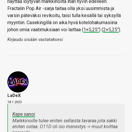
näyttää löytyvän markkinoilta ihan hyvin edelleen.
Fractalin Pop Air -sarja taitaa olla yksi uusimmista ja
varsin päteväksi revikoitu, taisi tulla kesällä tai syksyllä
myyntiin. Casekingillä on aika hyvä kotelohakumasiina
johon omia vaatimuksiaan voi laittaa (
1×5,25"
) (
2×5,25"
).
Kirjaudu sisään vastataksesi
LaDeX
18.1.2023
Kepe sanoi
Markkinoille tulee eniten sellaista tavaraa jota sakki
eniten ostaa. O11D oli iso menestys -> muut koittaa