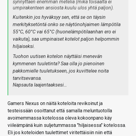
synnyttäen enemmän meteliä (mikä toisaalta ei
umpirakenteen ansiosta kuulu ulos yhtä paljon).
Kuitenkin jos hyväksyy sen, että se on täysin
merkityksetöntä onko se näytönohjaimen lämpötila
55°C, 60°C vai 65°C (huonelämpötilaanhan ero ei
vaikuta), saa umpinaiset kotelot paljon helpommin
hiljaiseksi.
Tuohon uutisen kotelon näyttäisi menevän
kymmenen tuuletinta? Saa olla jo pienoinen
pakkomielle tuuletukseen, jos kuvittelee noita
tarvitsevansa.
Napsauta laajentaaksesi…
Gamers Nexus on näitä koteloita revikoinut ja
testeissään osoittanut että samalla meluntuotolla
avoimemmassa kotelossa oleva kokoonpano käy
viileämpänä kuin suljetummassa "hiljaisessa" kotelossa.
Eli jos koteloiden tuulettimet viritettäisiin niin että