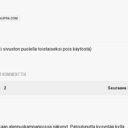
AUPPA.COM
sivuston puolella toistaiseksi pois käytöstä)
1 KOMMENTTIA
2
Seuraava 
akaan alennuskampanjoissa näkynyt. Patoutunutta kysyntää kyllä