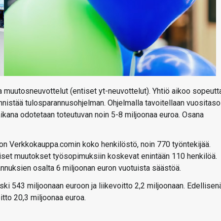
 muutosneuvottelut (entiset yt-neuvottelut). Yhtiö aikoo sopeutt
nistää tulosparannusohjelman. Ohjelmalla tavoitellaan vuositaso
ikana odotetaan toteutuvan noin 5-8 miljoonaa euroa. Osana
ä on Verkkokauppa.comin koko henkilöstö, noin 770 työntekijää.
aiset muutokset työsopimuksiin koskevat enintään 110 henkilöä.
tannuksien osalta 6 miljoonan euron vuotuista säästöä.
i 543 miljoonaan euroon ja liikevoitto 2,2 miljoonaan. Edellisen
itto 20,3 miljoonaa euroa.