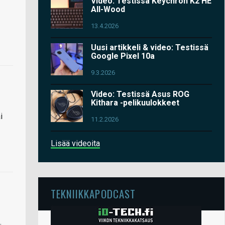
Video: Testissä Keychron K2 HE
All-Wood
13.4.2026
Uusi artikkeli & video: Testissä
Google Pixel 10a
9.3.2026
Video: Testissä Asus ROG
Kithara -pelikuulokkeet
i
11.2.2026
Lisää videoita
TEKNIIKKAPODCAST