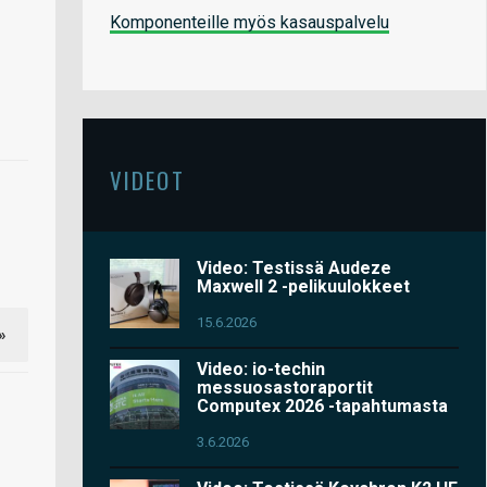
Komponenteille myös kasauspalvelu
VIDEOT
Video: Testissä Audeze
Maxwell 2 -pelikuulokkeet
15.6.2026
»
Video: io-techin
messuosastoraportit
Computex 2026 -tapahtumasta
3.6.2026