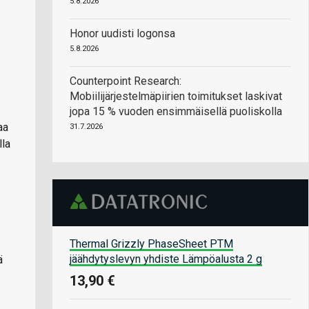
5.8.2026
Honor uudisti logonsa
5.8.2026
Counterpoint Research:
Mobiilijärjestelmäpiirien toimitukset laskivat
jopa 15 % vuoden ensimmäisellä puoliskolla
aa
31.7.2026
lla
Thermal Grizzly PhaseSheet PTM
jäähdytyslevyn yhdiste Lämpöalusta 2 g
ä
13,90 €