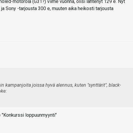
amoled-motorola (G31?) viime vuonna, olisi lähtenyt 129 e. Nyt
- ja Sony -tarjousta 300 e, muuten aika heikosti tarjousta
in kampanjoita joissa hyvä alennus, kuten "synttärit", black-
le "Konkurssi loppuunmyynti"