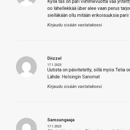
Kyllä täs on pari viimmevuotta vaa yritett
oo lähellekkää über alee vaan perus tarjo
sielläkään ollu mitään erikoisuuksia pari
Kirjaudu sisään vastataksesi
Diizzel
17.1.2023
Uutista on päivitetetty, sillä myös Telia 
Lähde:
Helsingin Sanomat
Kirjaudu sisään vastataksesi
Samsungaaja
17.1.2023