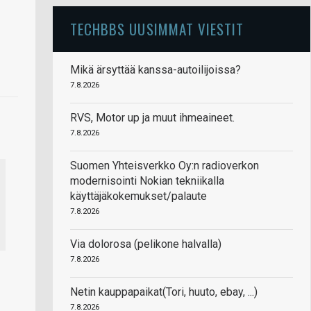
TECHBBS UUSIMMAT VIESTIT
Mikä ärsyttää kanssa-autoilijoissa?
7.8.2026
RVS, Motor up ja muut ihmeaineet.
7.8.2026
Suomen Yhteisverkko Oy:n radioverkon
modernisointi Nokian tekniikalla
käyttäjäkokemukset/palaute
7.8.2026
Via dolorosa (pelikone halvalla)
7.8.2026
Netin kauppapaikat(Tori, huuto, ebay, ...)
7.8.2026