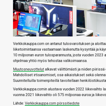
Verkkokauppa.com on antanut tulosvaroituksen ja aloittaa
liiketoimintaansa vastaamaan laskenutta kysyntää ja käyn
10 miljoonan euron tulosparannusta, josta vuoden 2023 a
ohjelmaa yhtiö myös tehostaa valikoimaansa.
Muutosneuvottelut
alkavat välittömästi ja niiden piiriss
Mahdolliset irtisanomiset, osa-aikaistukset sekä olenn
Suunnitelluilla toimenpiteillä tavoitellaan henkilöstökus
Verkkokauppa.comin alustava vuoden 2022 liikevaihto lask
vuonna 2021 liikevaihto oli 575 miljoonaa euroa ja liikevo
Lähde:
Verkkokauppa.com pörssitiedote