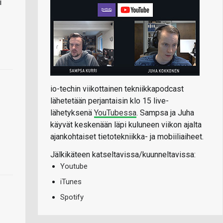
i
io-techin viikottainen tekniikkapodcast
lähetetään perjantaisin klo 15 live-
lähetyksenä
YouTubessa
. Sampsa ja Juha
käyvät keskenään läpi kuluneen viikon ajalta
ajankohtaiset tietotekniikka- ja mobiiliaiheet.
Jälkikäteen katseltavissa/kuunneltavissa:
Youtube
iTunes
Spotify