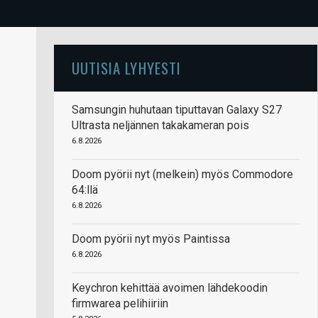
UUTISIA LYHYESTI
Samsungin huhutaan tiputtavan Galaxy S27
Ultrasta neljännen takakameran pois
6.8.2026
Doom pyörii nyt (melkein) myös Commodore
64:llä
6.8.2026
Doom pyörii nyt myös Paintissa
6.8.2026
Keychron kehittää avoimen lähdekoodin
firmwarea pelihiiriin