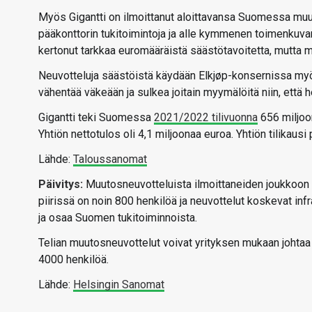
Myös Gigantti on ilmoittanut aloittavansa Suomessa muu
pääkonttorin tukitoimintoja ja alle kymmenen toimenkuvan
kertonut tarkkaa euromääräistä säästötavoitetta, mutta m
Neuvotteluja säästöistä käydään Elkjøp-konsernissa my
vähentää väkeään ja sulkea joitain myymälöitä niin, että h
Gigantti teki Suomessa
2021/2022 tilivuonna
656 miljoon
Yhtiön nettotulos oli 4,1 miljoonaa euroa. Yhtiön tilikaus
Lähde:
Taloussanomat
Päivitys:
Muutosneuvotteluista ilmoittaneiden joukkoon on
piirissä on noin 800 henkilöä ja neuvottelut koskevat in
ja osaa Suomen tukitoiminnoista.
Telian muutosneuvottelut voivat yrityksen mukaan johtaa
4000 henkilöä.
Lähde:
Helsingin Sanomat