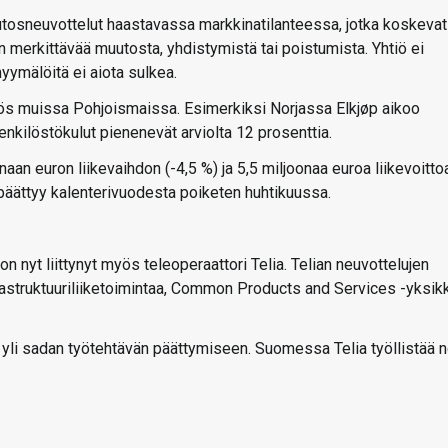
tosneuvottelut haastavassa markkinatilanteessa, jotka koskevat
 merkittävää muutosta, yhdistymistä tai poistumista. Yhtiö ei
yymälöitä ei aiota sulkea.
ös muissa Pohjoismaissa. Esimerkiksi Norjassa Elkjøp aikoo
enkilöstökulut pienenevät arviolta 12 prosenttia.
aan euron liikevaihdon (-4,5 %) ja 5,5 miljoonaa euroa liikevoitto
i päättyy kalenterivuodesta poiketen huhtikuussa.
 nyt liittynyt myös teleoperaattori Telia. Telian neuvottelujen
frastruktuuriliiketoimintaa, Common Products and Services -yksik
 yli sadan työtehtävän päättymiseen. Suomessa Telia työllistää n