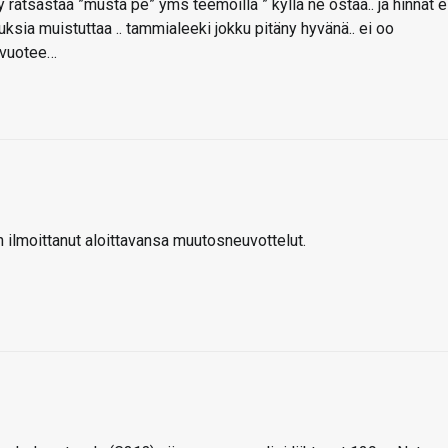
y ratsastaa ”musta pe” yms teemoilla ” kyllä ne ostaa.. ja hinnat e
uksia muistuttaa .. tammialeeki jokku pitäny hyvänä.. ei oo
i vuotee…
on ilmoittanut aloittavansa muutosneuvottelut.