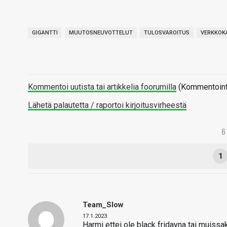
GIGANTTI
MUUTOSNEUVOTTELUT
TULOSVAROITUS
VERKKOK
Kommentoi uutista tai artikkelia foorumilla
(Kommentointi 
Lähetä palautetta / raportoi kirjoitusvirheestä
6
1
Team_Slow
17.1.2023
Harmi ettei ole black fridayna tai muiss