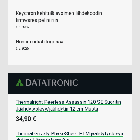
Keychron kehittää avoimen lähdekoodin
firmwarea pelihiiriin
5.8.2026
Honor uudisti logonsa
5.8.2026
Thermalright Peerless Assassin 120 SE Suoritin
Jäähdytyslevy/jäähdytin 12 cm Musta
34,90 €
Thermal Grizzly PhaseSheet PTM jäähdytyslevyn