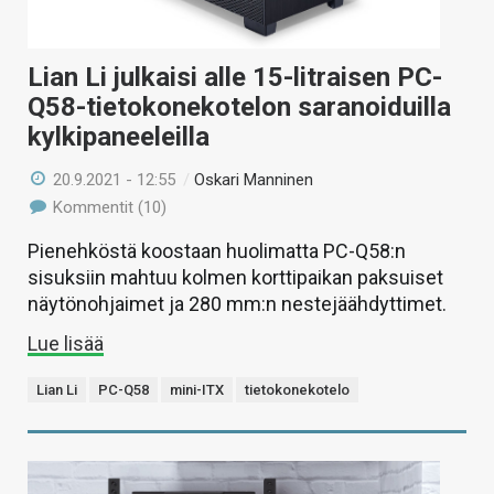
Lian Li julkaisi alle 15-litraisen PC-
Q58-tietokonekotelon saranoiduilla
kylkipaneeleilla
20.9.2021 - 12:55
/
Oskari Manninen
Kommentit (10)
Pienehköstä koostaan huolimatta PC-Q58:n
sisuksiin mahtuu kolmen korttipaikan paksuiset
näytönohjaimet ja 280 mm:n nestejäähdyttimet.
Lue lisää
Lian Li
PC-Q58
mini-ITX
tietokonekotelo