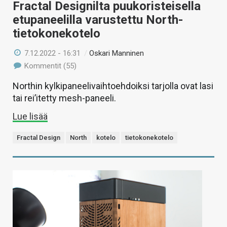
Fractal Designilta puukoristeisella
etupaneelilla varustettu North-
tietokonekotelo
7.12.2022 - 16:31
/
Oskari Manninen
Kommentit (55)
Northin kylkipaneelivaihtoehdoiksi tarjolla ovat lasi
tai rei’itetty mesh-paneeli.
Lue lisää
Fractal Design
North
kotelo
tietokonekotelo