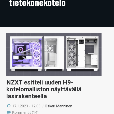
tietokonekotelo
ARTIKKELIT
VIDEOT
TECHBBS
TIETOA
HINTA.FI
KAUPPA
VAIHDA TEEMA
NZXT esitteli uuden H9-
kotelomalliston näyttävällä
lasirakenteella
HAKU
17.1.2023 - 12:03
/
Oskari Manninen
Kommentit (14)