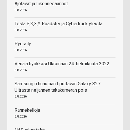
Ajotavat ja liikennesäännöt
9.8.2026
Tesla S,3,X,Y, Roadster ja Cybertruck yleistä
9.8.2026
Pyöräily
9.8.2026
Venäjä hyökkäsi Ukrainaan 24. helmikuuta 2022
8.8.2026
Samsungin huhutaan tiputtavan Galaxy S27
Ultrasta neljännen takakameran pois
8.8.2026
Rannekelloja
8.8.2026