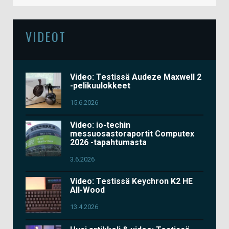
VIDEOT
Video: Testissä Audeze Maxwell 2
-pelikuulokkeet
15.6.2026
Video: io-techin
messuosastoraportit Computex
2026 -tapahtumasta
3.6.2026
Video: Testissä Keychron K2 HE
All-Wood
13.4.2026