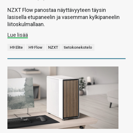
NZXT Flow panostaa näyttävyyteen täysin
lasisella etupaneelin ja vasemman kylkipaneelin
liitoskulmallaan.
Lue lisää
H9 Elite
H9 Flow
NZXT
tietokonekotelo