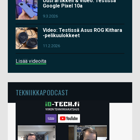
Uusi artikkeli & video: Testissä
Google Pixel 10a
9.3.2026
Video: Testissä Asus ROG Kithara
-pelikuulokkeet
11.2.2026
Lisää videoita
TEKNIIKKAPODCAST