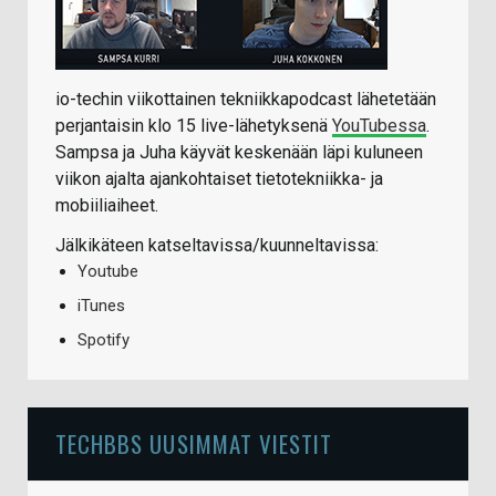
io-techin viikottainen tekniikkapodcast lähetetään
perjantaisin klo 15 live-lähetyksenä
YouTubessa
.
Sampsa ja Juha käyvät keskenään läpi kuluneen
viikon ajalta ajankohtaiset tietotekniikka- ja
mobiiliaiheet.
Jälkikäteen katseltavissa/kuunneltavissa:
Youtube
iTunes
Spotify
TECHBBS UUSIMMAT VIESTIT