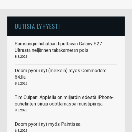
UUTISIA LYHYESTI
Samsungin huhutaan tiputtavan Galaxy S27
Ultrasta neljännen takakameran pois
8.8.2026
Doom pyörii nyt (melkein) myös Commodore
64:llä
8.8.2026
Tim Culpan: Applella on miljardin edestä iPhone-
puhelinten siruja odottamassa muistipiirejä
8.8.2026
Doom pyörii nyt myös Paintissa
6.8.2026