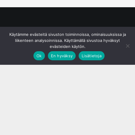
© S&J Media Oy
Käytämme evästeitä sivuston toiminnoissa, ominaisuuksissa ja
liikenteen analysoinnissa. Käyttämällä sivustoa hyväksyt
evästeiden käytön.
Ok
En hyväksy
Lisätietoja
;