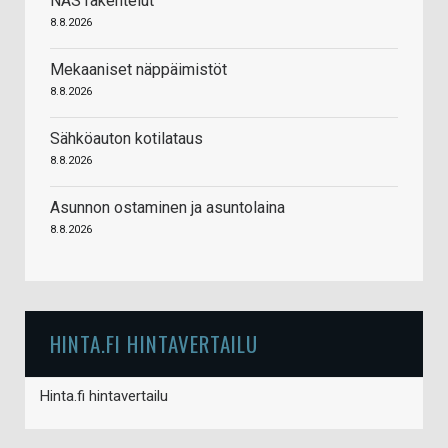
NAS rakentelut
8.8.2026
Mekaaniset näppäimistöt
8.8.2026
Sähköauton kotilataus
8.8.2026
Asunnon ostaminen ja asuntolaina
8.8.2026
HINTA.FI HINTAVERTAILU
Hinta.fi hintavertailu