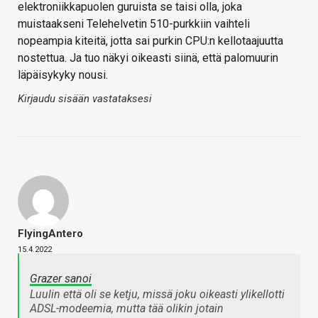
elektroniikkapuolen guruista se taisi olla, joka
muistaakseni Telehelvetin 510-purkkiin vaihteli
nopeampia kiteitä, jotta sai purkin CPU:n kellotaajuutta
nostettua. Ja tuo näkyi oikeasti siinä, että palomuurin
läpäisykyky nousi.
Kirjaudu sisään vastataksesi
FlyingAntero
15.4.2022
Grazer sanoi
Luulin että oli se ketju, missä joku oikeasti ylikellotti
ADSL-modeemia, mutta tää olikin jotain