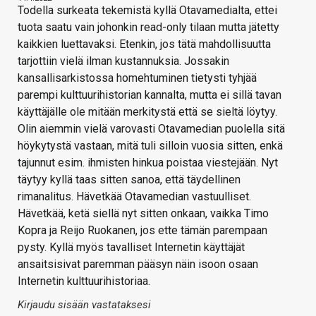
Todella surkeata tekemistä kyllä Otavamedialta, ettei
tuota saatu vain johonkin read-only tilaan mutta jätetty
kaikkien luettavaksi. Etenkin, jos tätä mahdollisuutta
tarjottiin vielä ilman kustannuksia. Jossakin
kansallisarkistossa homehtuminen tietysti tyhjää
parempi kulttuurihistorian kannalta, mutta ei sillä tavan
käyttäjälle ole mitään merkitystä että se sieltä löytyy.
Olin aiemmin vielä varovasti Otavamedian puolella sitä
höykytystä vastaan, mitä tuli silloin vuosia sitten, enkä
tajunnut esim. ihmisten hinkua poistaa viestejään. Nyt
täytyy kyllä taas sitten sanoa, että täydellinen
rimanalitus. Hävetkää Otavamedian vastuulliset.
Hävetkää, ketä siellä nyt sitten onkaan, vaikka Timo
Kopra ja Reijo Ruokanen, jos ette tämän parempaan
pysty. Kyllä myös tavalliset Internetin käyttäjät
ansaitsisivat paremman pääsyn näin isoon osaan
Internetin kulttuurihistoriaa.
Kirjaudu sisään vastataksesi