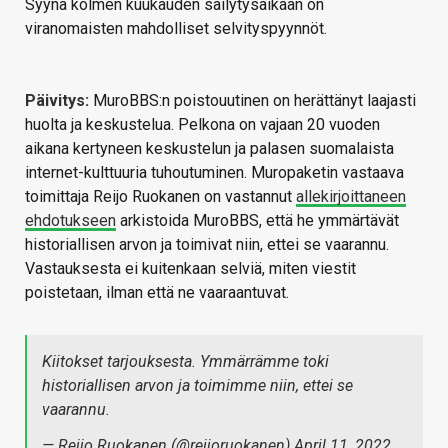
Syynä kolmen kuukauden säilytysaikaan on
viranomaisten mahdolliset selvityspyynnöt.
Päivitys:
MuroBBS:n poistouutinen on herättänyt laajasti
huolta ja keskustelua. Pelkona on vajaan 20 vuoden
aikana kertyneen keskustelun ja palasen suomalaista
internet-kulttuuria tuhoutuminen. Muropaketin vastaava
toimittaja Reijo Ruokanen on vastannut
allekirjoittaneen
ehdotukseen
arkistoida MuroBBS, että he ymmärtävät
historiallisen arvon ja toimivat niin, ettei se vaarannu.
Vastauksesta ei kuitenkaan selviä, miten viestit
poistetaan, ilman että ne vaaraantuvat.
Kiitokset tarjouksesta. Ymmärrämme toki
historiallisen arvon ja toimimme niin, ettei se
vaarannu.
— Reijo Ruokanen (@reijoruokanen)
April 11, 2022