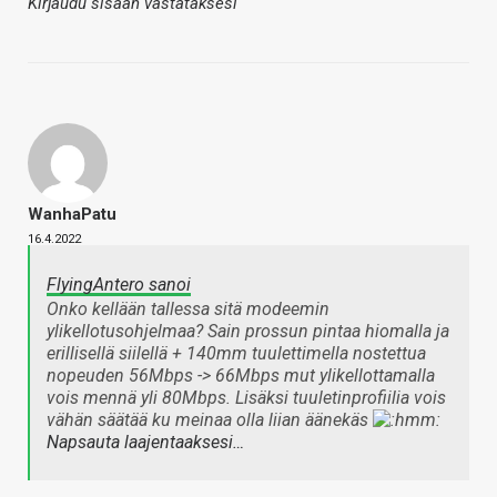
Kirjaudu sisään vastataksesi
WanhaPatu
16.4.2022
FlyingAntero sanoi
Onko kellään tallessa sitä modeemin
ylikellotusohjelmaa? Sain prossun pintaa hiomalla ja
erillisellä siilellä + 140mm tuulettimella nostettua
nopeuden 56Mbps -> 66Mbps mut ylikellottamalla
vois mennä yli 80Mbps. Lisäksi tuuletinprofiilia vois
vähän säätää ku meinaa olla liian äänekäs
Napsauta laajentaaksesi…