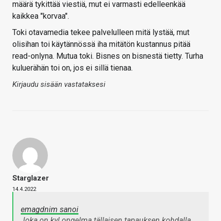
määrä tykittää viestiä, mut ei varmasti edelleenkää
kaikkea "korvaa".
Toki otavamedia tekee palvelulleen mitä lystää, mut
olisihan toi käytännössä iha mitätön kustannus pitää
read-onlyna. Mutua toki. Bisnes on bisnestä tietty. Turha
kuluerähän toi on, jos ei sillä tienaa.
Kirjaudu sisään vastataksesi
Starglazer
14.4.2022
emagdnim sanoi
Joka on kyl ongelma tällaisen tapauksen kohdalla,