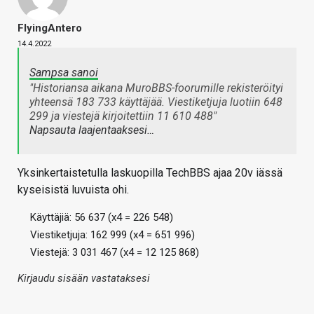
FlyingAntero
14.4.2022
Sampsa sanoi
"Historiansa aikana MuroBBS-foorumille rekisteröityi
yhteensä 183 733 käyttäjää. Viestiketjuja luotiin 648
299 ja viestejä kirjoitettiin 11 610 488"
Napsauta laajentaaksesi…
Yksinkertaistetulla laskuopilla TechBBS ajaa 20v iässä
kyseisistä luvuista ohi.
Käyttäjiä: 56 637 (x4 = 226 548)
Viestiketjuja: 162 999 (x4 = 651 996)
Viestejä: 3 031 467 (x4 = 12 125 868)
Kirjaudu sisään vastataksesi