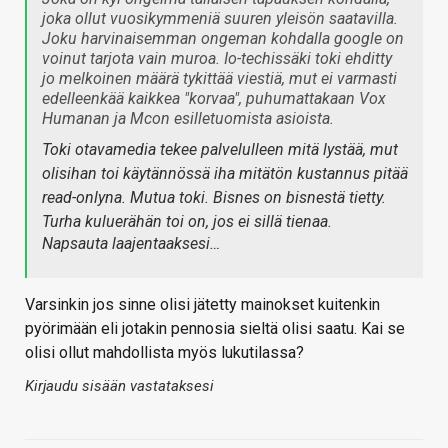
joka ollut vuosikymmeniä suuren yleisön saatavilla.
Joku harvinaisemman ongeman kohdalla google on
voinut tarjota vain muroa. Io-techissäki toki ehditty
jo melkoinen määrä tykittää viestiä, mut ei varmasti
edelleenkää kaikkea "korvaa", puhumattakaan Vox
Humanan ja Mcon esilletuomista asioista.
Toki otavamedia tekee palvelulleen mitä lystää, mut
olisihan toi käytännössä iha mitätön kustannus pitää
read-onlyna. Mutua toki. Bisnes on bisnestä tietty.
Turha kuluerähän toi on, jos ei sillä tienaa.
Napsauta laajentaaksesi…
Varsinkin jos sinne olisi jätetty mainokset kuitenkin
pyörimään eli jotakin pennosia sieltä olisi saatu. Kai se
olisi ollut mahdollista myös lukutilassa?
Kirjaudu sisään vastataksesi