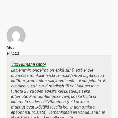
Mco
14.4.2022
Vox Humana sanoi
Laajemmin ongelma on ehkä siinä, että ei ole
olemassa minkäänlaista lainsäädäntöä digitaalisen
kulttuuriympäristön säilyttämisestä tai suojelusta. Ei
ole oikein, että suuri mediayhtiö voi halutessaan
tuhota 20 vuoden edestä keskusteluja sekä
internetin kulttuurihistoriaa vain, koska heitä ei
kiinnosta niiden säilyttäminen (tai koska ne
muistuttavat ikävällä tavalla ko. yhtiön omista
epäonnistumisista). Tämänkaltaisen vandalismin ei
yksinkertaisesti pitäisi olla laillista.