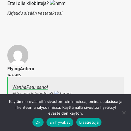
Ettei olis kilobittejä?
Kirjaudu sisään vastataksesi
FlyingAntero
16.4.2022
WanhaPatu sanoi
Ettei olis kilobittejä?
Napsauta laajentaaksesi…
Käytämme evästeitä sivuston toiminnoissa, ominaisuuksissa ja
liikenteen analysoinnissa. Käyttämällä sivustoa hyväksyt
evästeiden käytön.
Emmää tiiä mut ajatuksena olis hakee pääsiäisen jälkeen
Ok
En hyväksy
Lisätietoja
kilon mötikkä kuparipyörötankoo halkaisijaltaan 40-50mm