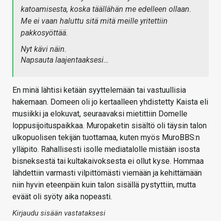
katoamisesta, koska täällähän me edelleen ollaan.
Me ei vaan haluttu sitä mitä meille yritettiin
pakkosyöttää.
Nyt kävi näin.
Napsauta laajentaaksesi…
En minä lähtisi ketään syyttelemään tai vastuullisia
hakemaan. Domeen oli jo kertaalleen yhdistetty Kaista eli
musiikki ja elokuvat, seuraavaksi mietittiin Domelle
loppusijoituspaikkaa. Muropaketin sisältö oli täysin talon
ulkopuolisen tekijän tuottamaa, kuten myös MuroBBS:n
ylläpito. Rahallisesti isolle mediatalolle mistään isosta
bisneksestä tai kultakaivoksesta ei ollut kyse. Hommaa
lähdettiin varmasti vilpittömästi viemään ja kehittämään
niin hyvin eteenpäin kuin talon sisällä pystyttiin, mutta
eväät oli syöty aika nopeasti.
Kirjaudu sisään vastataksesi