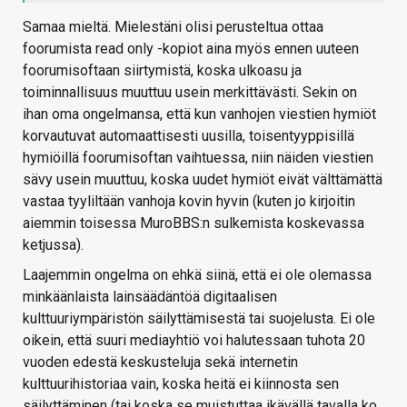
Samaa mieltä. Mielestäni olisi perusteltua ottaa
foorumista read only -kopiot aina myös ennen uuteen
foorumisoftaan siirtymistä, koska ulkoasu ja
toiminnallisuus muuttuu usein merkittävästi. Sekin on
ihan oma ongelmansa, että kun vanhojen viestien hymiöt
korvautuvat automaattisesti uusilla, toisentyyppisillä
hymiöillä foorumisoftan vaihtuessa, niin näiden viestien
sävy usein muuttuu, koska uudet hymiöt eivät välttämättä
vastaa tyyliltään vanhoja kovin hyvin (kuten jo kirjoitin
aiemmin toisessa MuroBBS:n sulkemista koskevassa
ketjussa).
Laajemmin ongelma on ehkä siinä, että ei ole olemassa
minkäänlaista lainsäädäntöä digitaalisen
kulttuuriympäristön säilyttämisestä tai suojelusta. Ei ole
oikein, että suuri mediayhtiö voi halutessaan tuhota 20
vuoden edestä keskusteluja sekä internetin
kulttuurihistoriaa vain, koska heitä ei kiinnosta sen
säilyttäminen (tai koska se muistuttaa ikävällä tavalla ko.