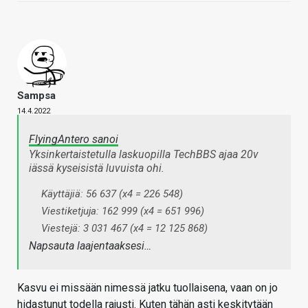
Sampsa
14.4.2022
FlyingAntero sanoi
Yksinkertaistetulla laskuopilla TechBBS ajaa 20v
iässä kyseisistä luvuista ohi.
Käyttäjiä: 56 637 (x4 = 226 548)
Viestiketjuja: 162 999 (x4 = 651 996)
Viestejä: 3 031 467 (x4 = 12 125 868)
Napsauta laajentaaksesi…
Kasvu ei missään nimessä jatku tuollaisena, vaan on jo
hidastunut todella rajusti. Kuten tähän asti keskitytään