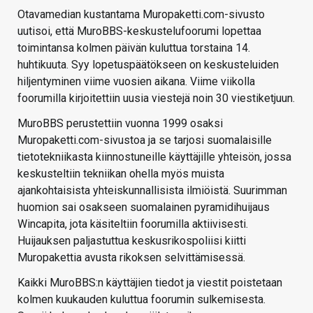
Otavamedian kustantama Muropaketti.com-sivusto
uutisoi, että MuroBBS-keskustelufoorumi lopettaa
toimintansa kolmen päivän kuluttua torstaina 14.
huhtikuuta. Syy lopetuspäätökseen on keskusteluiden
hiljentyminen viime vuosien aikana. Viime viikolla
foorumilla kirjoitettiin uusia viestejä noin 30 viestiketjuun.
MuroBBS perustettiin vuonna 1999 osaksi
Muropaketti.com-sivustoa ja se tarjosi suomalaisille
tietotekniikasta kiinnostuneille käyttäjille yhteisön, jossa
keskusteltiin tekniikan ohella myös muista
ajankohtaisista yhteiskunnallisista ilmiöistä. Suurimman
huomion sai osakseen suomalainen pyramidihuijaus
Wincapita, jota käsiteltiin foorumilla aktiivisesti.
Huijauksen paljastuttua keskusrikospoliisi kiitti
Muropakettia avusta rikoksen selvittämisessä.
Kaikki MuroBBS:n käyttäjien tiedot ja viestit poistetaan
kolmen kuukauden kuluttua foorumin sulkemisesta.