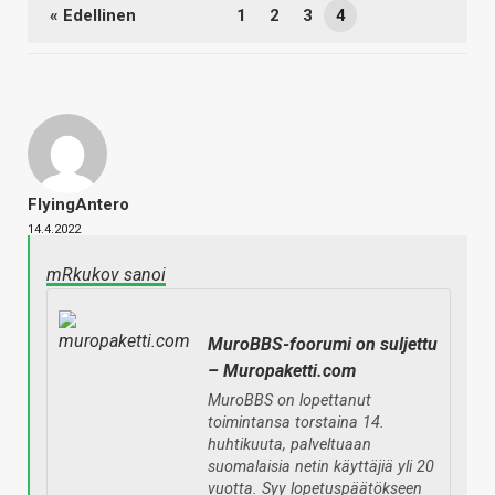
« Edellinen
1
2
3
4
FlyingAntero
14.4.2022
mRkukov sanoi
MuroBBS-foorumi on suljettu
– Muropaketti.com
MuroBBS on lopettanut
toimintansa torstaina 14.
huhtikuuta, palveltuaan
suomalaisia netin käyttäjiä yli 20
vuotta. Syy lopetuspäätökseen