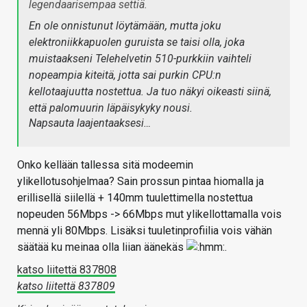
legendaarisempaa settiä.
En ole onnistunut löytämään, mutta joku
elektroniikkapuolen guruista se taisi olla, joka
muistaakseni Telehelvetin 510-purkkiin vaihteli
nopeampia kiteitä, jotta sai purkin CPU:n
kellotaajuutta nostettua. Ja tuo näkyi oikeasti siinä,
että palomuurin läpäisykyky nousi.
Napsauta laajentaaksesi…
Onko kellään tallessa sitä modeemin
ylikellotusohjelmaa? Sain prossun pintaa hiomalla ja
erillisellä siilellä + 140mm tuulettimella nostettua
nopeuden 56Mbps -> 66Mbps mut ylikellottamalla vois
mennä yli 80Mbps. Lisäksi tuuletinprofiilia vois vähän
säätää ku meinaa olla liian äänekäs
.
katso liitettä 837808
katso liitettä 837809