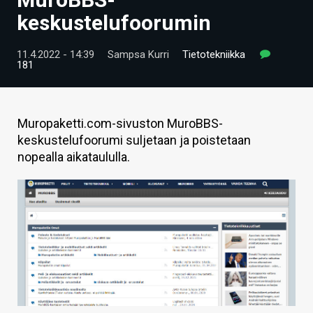
ARTIKKELIT
keskustelufoorumin
VIDEOT
11.4.2022 - 14:39
Sampsa Kurri
Tietotekniikka
181
TECHBBS
TIETOA
Muropaketti.com-sivuston MuroBBS-
HINTA.FI
keskustelufoorumi suljetaan ja poistetaan
nopealla aikataululla.
KAUPPA
VAIHDA TEEMA
HAKU